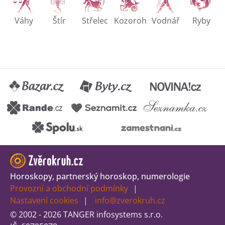
Váhy
Štír
Střelec
Kozoroh
Vodnář
Ryby
Horoskopy, partnerský horoskop, numerologie
Provozní a obchodní podmínky
Nastavení cookies
info@zverokruh.cz
© 2002 - 2026 TANGER infosystems s.r.o.