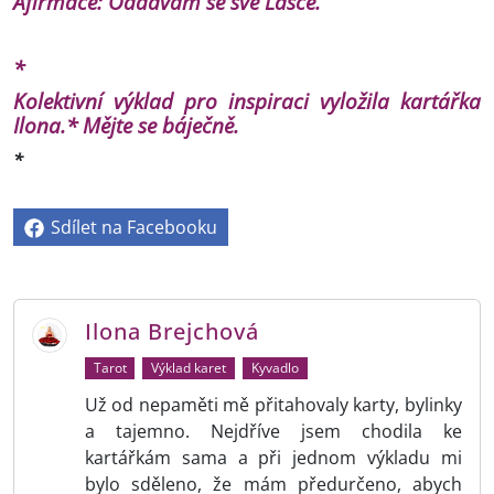
Afirmace: Oddávám se své Lásce.
*
Kolektivní výklad pro inspiraci vyložila kartářka
Ilona.* Mějte se báječně.
*
Sdílet na Facebooku
Ilona Brejchová
Tarot
Výklad karet
Kyvadlo
Už od nepaměti mě přitahovaly karty, bylinky
a tajemno. Nejdříve jsem chodila ke
kartářkám sama a při jednom výkladu mi
bylo sděleno, že mám předurčeno, abych