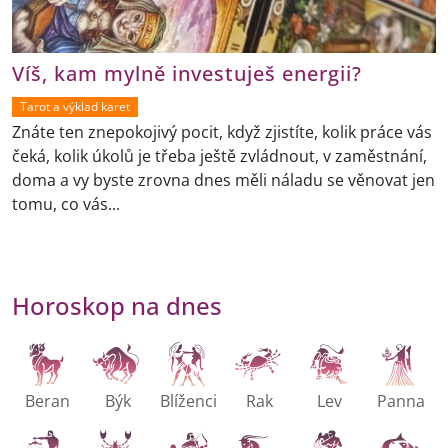
Víš, kam mylně investuješ energii?
Tarot a výklad karet
Znáte ten znepokojivý pocit, když zjistíte, kolik práce vás
čeká, kolik úkolů je třeba ještě zvládnout, v zaměstnání,
doma a vy byste zrovna dnes měli náladu se věnovat jen
tomu, co vás...
Horoskop na dnes
Beran
Býk
Blíženci
Rak
Lev
Panna