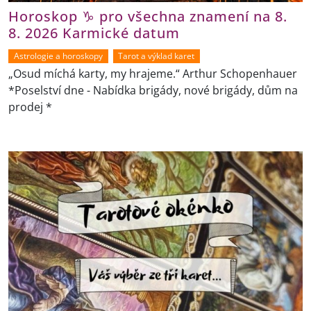
Horoskop ♑ pro všechna znamení na 8.
8. 2026 Karmické datum
Astrologie a horoskopy
Tarot a výklad karet
„Osud míchá karty, my hrajeme.“ Arthur Schopenhauer
*Poselství dne - Nabídka brigády, nové brigády, dům na
prodej *