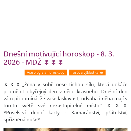
Dnešní motivující horoskop - 8. 3.
2026 - MDŽ 🌷🌷🌷
Astrologie a horoskopy
Tarot a výklad karet
🌷🌷🌷„Žena v sobě nese tichou sílu, která dokáže
proměnit obyčejný den v něco krásného. Dnešní den
vám připomíná, že vaše laskavost, odvaha i něha mají v
tomto světě své nezastupitelné místo.“ 🌷🌷🌷
*Poselství denní karty - Kamarádství, přátelství,
spřízněná duše*