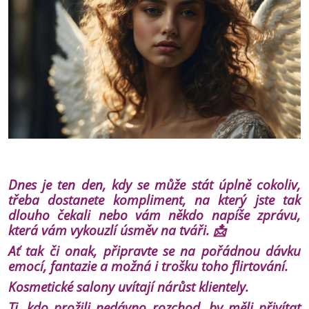
Dnes je ten den, kdy se může stát úplně cokoliv,
třeba dostanete kompliment, na který jste tak
dlouho čekali nebo vám někdo napíše zprávu,
která vám vykouzlí úsměv na tváři. 📩
Ať tak či onak, připravte se na pořádnou dávku
emocí, fantazie a možná i trošku toho flirtování.
Kosmetické salony uvítají nárůst klientely.
Ti, kdo prožili nedávno rozchod, by měli přivítat