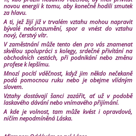
novou energii k tomu, aby konečně hodili smutek
za hlavu.
A ti, jež žijí již v trvalém vztahu mohou napravit
bývalé nedorozumění, spor a vnést do vztahu
nový, čerstvý vítr.
V zaměstnání může tento den pro vás znamenat
skvělou spolupráci s kolegy, srdečné přivítání na
obchodních cestách, při podnikání nebo změnu
profese k lepšímu.
Mnozí pocítí vděčnost, když jim někdo nečekaně
podá pomocnou ruku nebo je obejme vlídným
slovem.
Vztahy dostávají šanci zazářit, ať už v podobě
laskavého dávání nebo vnímavého přijímání.
A kde je volnost, tam může kvést i opravdová,
ničím nepodmíněná Láska.