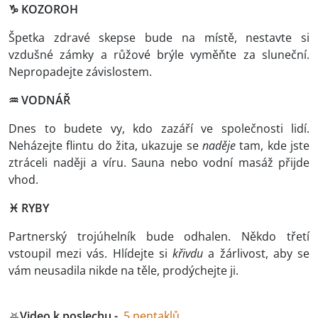
♑ KOZOROH
Špetka zdravé skepse bude na místě, nestavte si
vzdušné zámky a růžové brýle vyměňte za sluneční.
Nepropadejte závislostem.
♒ VODNÁŘ
Dnes to budete vy, kdo zazáří ve společnosti lidí.
Neházejte flintu do žita, ukazuje se
naděje
tam, kde jste
ztráceli naději a víru. Sauna nebo vodní masáž přijde
vhod.
♓ RYBY
Partnerský trojúhelník bude odhalen. Někdo třetí
vstoupil mezi vás. Hlídejte si
křivdu
a žárlivost, aby se
vám neusadila nikde na těle, prodýchejte ji.
⛧
Video k poslechu -
5 pentaklů