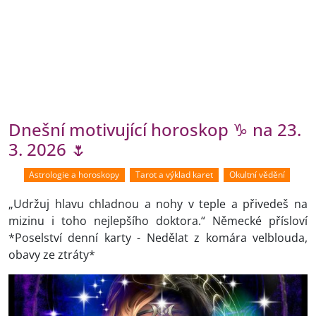
Dnešní motivující horoskop ♑ na 23.
3. 2026 🌷
Astrologie a horoskopy
Tarot a výklad karet
Okultní vědění
„Udržuj hlavu chladnou a nohy v teple a přivedeš na
mizinu i toho nejlepšího doktora.“ Německé přísloví
*Poselství denní karty - Nedělat z komára velblouda,
obavy ze ztráty*