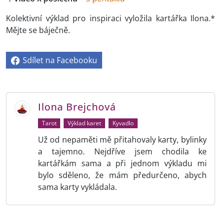
Kolektivní výklad pro inspiraci vyložila kartářka Ilona.*
Mějte se báječně.
Sdílet na Facebooku
Ilona Brejchová
Tarot
Výklad karet
Kyvadlo
Už od nepaměti mě přitahovaly karty, bylinky
a tajemno. Nejdříve jsem chodila ke
kartářkám sama a při jednom výkladu mi
bylo sděleno, že mám předurčeno, abych
sama karty vykládala.