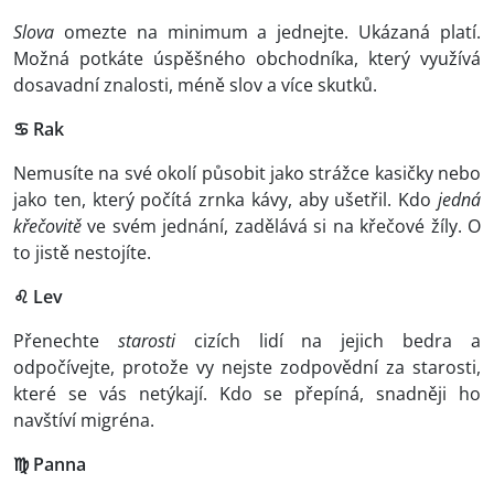
Slova
omezte na minimum a jednejte. Ukázaná platí.
Možná potkáte úspěšného obchodníka, který využívá
dosavadní znalosti, méně slov a více skutků.
♋ Rak
Nemusíte
na své okolí působit jako strážce kasičky nebo
jako ten, který počítá zrnka kávy, aby ušetřil. Kdo
jedná
křečovitě
ve svém jednání, zadělává si na křečové žíly. O
to jistě nestojíte.
♌ Lev
Přenechte
starosti
cizích lidí na jejich bedra a
odpočívejte, protože vy nejste zodpovědní za starosti,
které se vás netýkají. Kdo se přepíná, snadněji ho
navštíví migréna.
♍ Panna