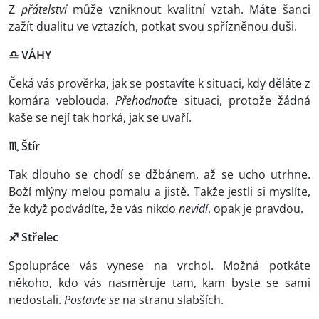
Z
přátelství
může vzniknout kvalitní vztah. Máte šanci
zažít dualitu ve vztazích, potkat svou spřízněnou duši.
♎ VÁHY
Čeká vás prověrka, jak se postavíte k situaci, kdy děláte z
komára veblouda.
Přehodnoťt
e situaci, protože žádná
kaše se nejí tak horká, jak se uvaří.
♏ Štír
Tak dlouho se chodí se džbánem, až se ucho utrhne.
Boží mlýny melou pomalu a jistě. Takže jestli si myslíte,
že když podvádíte, že vás nikdo
nevidí
, opak je pravdou.
♐ Střelec
Spolupráce vás vynese na vrchol. Možná potkáte
někoho, kdo vás nasměruje tam, kam byste se sami
nedostali.
Postavte se
na stranu slabších.