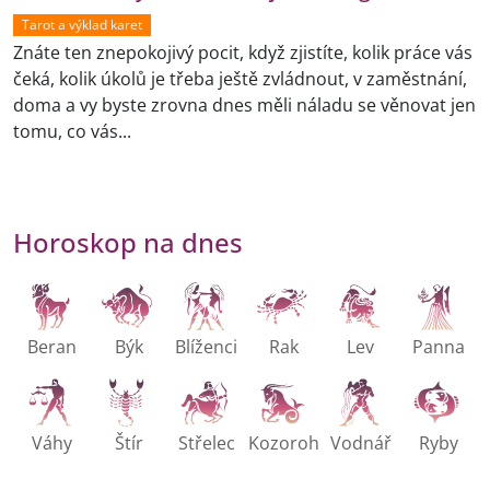
Tarot a výklad karet
Znáte ten znepokojivý pocit, když zjistíte, kolik práce vás
čeká, kolik úkolů je třeba ještě zvládnout, v zaměstnání,
doma a vy byste zrovna dnes měli náladu se věnovat jen
tomu, co vás...
Horoskop na dnes
Beran
Býk
Blíženci
Rak
Lev
Panna
Váhy
Štír
Střelec
Kozoroh
Vodnář
Ryby