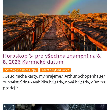
Horoskop ♑ pro všechna znamení na 8.
8. 2026 Karmické datum
Astrologie a horoskopy
Tarot a výklad karet
„Osud míchá karty, my hrajeme.“ Arthur Schopenhauer
*Poselství dne - Nabídka brigády, nové brigády, dům na
prodej *