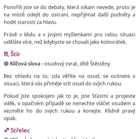
Ponořili jste se do debaty, která nikam nevede, proto je
na místě odejít do ústraní, nepřijímat další podněty a
hodit starosti za hlavu.
Právě v klidu a s jinými myšlenkami pro celou situaci
uděláte více, než kdybyste se chovali jako kolovrátek.
♏ Štír
🔵
Klíčová slova -
osudový zvrat, dítě Štěstěny
Bez ohledu na to, zda věříte na osud, se ocitnete v
situaci, která vás přiměje vzít osud do svých rukou.
Pokud jste spokojeni jak to je, jste šťastni a projevte
vděk, v opačném případě se nenechte vláčet osudem a
vezměte ho do svých rukou a konejte. Klidně pravý
opak.
♐ Střelec