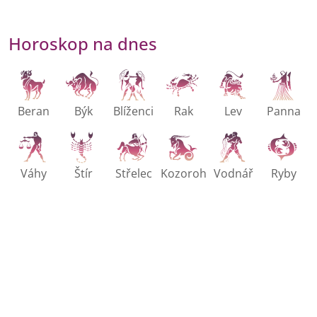
Horoskop na dnes
Beran
Býk
Blíženci
Rak
Lev
Panna
Váhy
Štír
Střelec
Kozoroh
Vodnář
Ryby