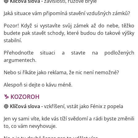
🔵
Klíčová slova -
závislosti, růžové brýle
Jaká situace vám připomíná stavění vzdušných zámků?
Pozor! Když si vystavíte svůj zámek až do nebe, těžko
budete pak stavět schody, které budou do takové výšky
stabilní.
Přehodnoťte situaci a stavte na podložených
argumentech.
Nebo si říkáte jako reklama, že nic není nemožné?
Alespoň si dejte o kávu méně.
♑ KOZOROH
🔵
Klíčová slova -
vzkříšení, vstát jako Fénix z popela
Jen vy sami víte, kde vás tíží svědomí a rádi byste změnili
to, co vám nevyhovuje.