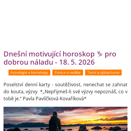
Dnešní motivující horoskop ♑ pro
dobrou náladu - 18. 5. 2026
Astrologie a horoskopy
Emoce a naděje
Tarot a výklad karet
Poselství denní karty - soutěživost, nenechat se zahnat
do kouta, výzvy *„Nepřijmeš-li své výzvy nepoznáš, co v
tobě je.“ Pavla Pavlíčková Kovaříková*