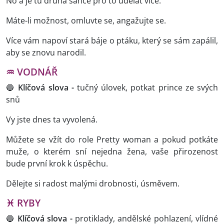
No a je tu druhá šance pro to udělat více.
Máte-li možnost, omluvte se, angažujte se.
Více vám napoví stará báje o ptáku, který se sám zapálil,
aby se znovu narodil.
♒ VODNÁŘ
🔵
Klíčová slova -
tučný úlovek, potkat prince ze svých
snů
Vy jste dnes ta vyvolená.
Můžete se vžít do role Pretty woman a pokud potkáte
muže, o kterém sní nejedna žena, vaše přirozenost
bude první krok k úspěchu.
Dělejte si radost malými drobnosti, úsměvem.
♓ RYBY
🔵
Klíčová slova -
protiklady, andělské pohlazení, vlídné