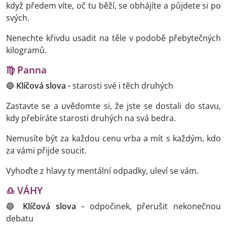
když předem víte, oč tu běží, se obhájíte a půjdete si po
svých.
Nenechte křivdu usadit na těle v podobě přebytečných
kilogramů.
♍ Panna
🔵
Klíčová slova -
starosti své i těch druhých
Zastavte se a uvědomte si, že jste se dostali do stavu,
kdy přebíráte starosti druhých na svá bedra.
Nemusíte být za každou cenu vrba a mít s každým, kdo
za vámi přijde soucit.
Vyhoďte z hlavy ty mentální odpadky, uleví se vám.
♎ VÁHY
🔵
Klíčová slova -
odpočinek, přerušit nekonečnou
debatu