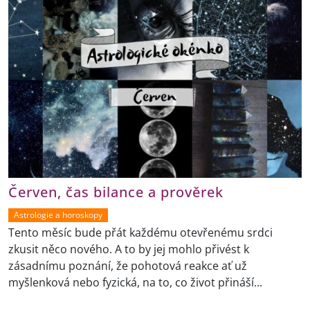
Červen, čas bilance a prověrek
Astrologie a horoskopy
Tento měsíc bude přát každému otevřenému srdci
zkusit něco nového. A to by jej mohlo přivést k
zásadnímu poznání, že pohotová reakce ať už
myšlenková nebo fyzická, na to, co život přináší...