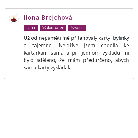
Ilona Brejchová
Tarot
Výklad karet
Kyvadlo
Už od nepaměti mě přitahovaly karty, bylinky
a tajemno. Nejdříve jsem chodila ke
kartářkám sama a při jednom výkladu mi
bylo sděleno, že mám předurčeno, abych
sama karty vykládala.