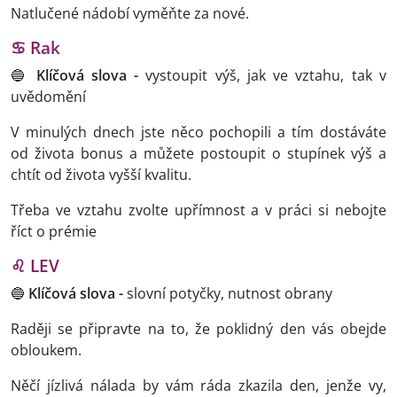
Natlučené nádobí vyměňte za nové.
♋ Rak
🔵
Klíčová slova
-
vystoupit výš, jak ve vztahu, tak v
uvědomění
V minulých dnech jste něco pochopili a tím dostáváte
od života bonus a můžete postoupit o stupínek výš a
chtít od života vyšší kvalitu.
Třeba ve vztahu zvolte upřímnost a v práci si nebojte
říct o prémie
♌ LEV
🔵
Klíčová slova
-
slovní potyčky, nutnost obrany
Raději se připravte na to, že poklidný den vás obejde
obloukem.
Něčí jízlivá nálada by vám ráda zkazila den, jenže vy,