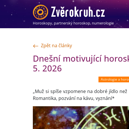
Horoskopy, partnerský horoskop, numerologie
Zpět na články
Dnešní motivující horos
5. 2026
Astrologie a hor
„Muž si spíše vzpomene na dobré jídlo než n
Romantika, pozvání na kávu, vyznání*