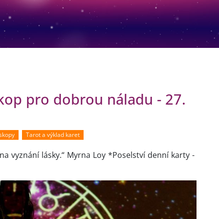
kop pro dobrou náladu - 27.
oskopy
Tarot a výklad karet
a vyznání lásky.“ Myrna Loy *Poselství denní karty -