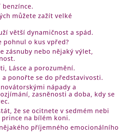
í benzínce.
ných můžete zažít velké
uží větší dynamičnost a spád.
e pohnul o kus vpřed?
e zásnuby nebo nějaký výlet,
nost.
ti, Lásce a porozumění.
 a ponořte se do představivosti.
 s novátorskými nápady a
rozjímání, zasněnosti a doba, kdy se
vec.
tát, že se ocitnete v sedmém nebi
 prince na bílém koni.
í nějakého příjemného emocionálního