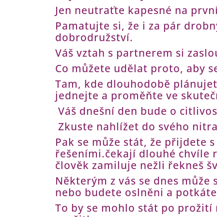
Jen neutraťte kapesné na prvn
Pamatujte si, že i za pár drob
dobrodružství.
Váš vztah s partnerem si zaslo
Co můžete udělat proto, aby s
Tam, kde dlouhodobě plánujet
jednejte a proměňte ve skuteč
Váš dnešní den bude o citlivos
Zkuste nahlížet do svého nitra
Pak se může stát, že přijdete
řešeními.čekají dlouhé chvíle 
člověk zamiluje nežli řekneš š
Některým z vás se dnes může s
nebo budete oslněni a potkáte
To by se mohlo stát po prožit