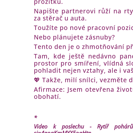
prožitku.
Napište partnerovi růží na rt
za stěrač u auta.
Toužíte po nové pracovní pozic
Nebo plánujete zásnuby?
Tento den je o zhmotňování př
Tam, kde ještě nedávno pano
prostor pro smíření, vlídná s
pohladit nejen vztahy, ale i va
💖 Takže, milí snílci, vezměte
Afirmace: Jsem otevřena život
obohatí.
*
Video k poslechu - Rytíř pohá
si=4aoaKmMYX5oqHtp_