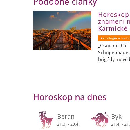
Podobné články
Horoskop
znamení n
Karmické
Astrologie a horo
„Osud míchá k
Schopenhauer 
brigády, nové 
Horoskop na dnes
Beran
Býk
21.3. - 20.4.
21.4. - 21