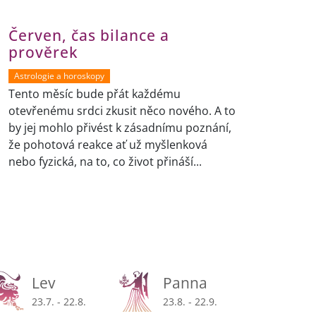
Červen, čas bilance a
prověrek
Astrologie a horoskopy
Tento měsíc bude přát každému
otevřenému srdci zkusit něco nového. A to
by jej mohlo přivést k zásadnímu poznání,
že pohotová reakce ať už myšlenková
nebo fyzická, na to, co život přináší...
Lev
Panna
23.7. - 22.8.
23.8. - 22.9.