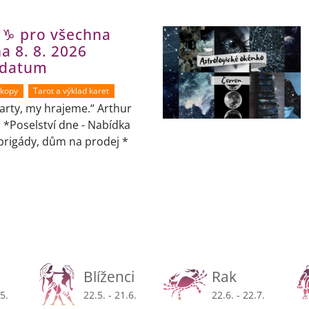
 ♑ pro všechna
a 8. 8. 2026
 datum
skopy
Tarot a výklad karet
arty, my hrajeme.“ Arthur
*Poselství dne - Nabídka
brigády, dům na prodej *
Blíženci
Rak
.5.
22.5. - 21.6.
22.6. - 22.7.