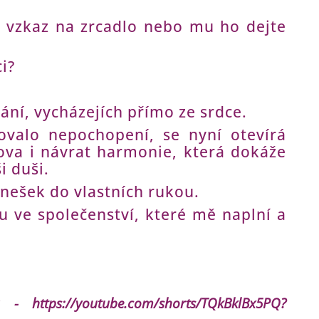
y vzkaz na zrcadlo nebo mu ho dejte
i?
ání, vycházejích přímo ze srdce.
valo nepochopení, se nyní otevírá
lova i návrat harmonie, která dokáže
ši duši.
 dnešek do vlastních rukou.
u ve společenství, které mě naplní a
rů -
https://youtube.com/shorts/TQkBklBx5PQ?