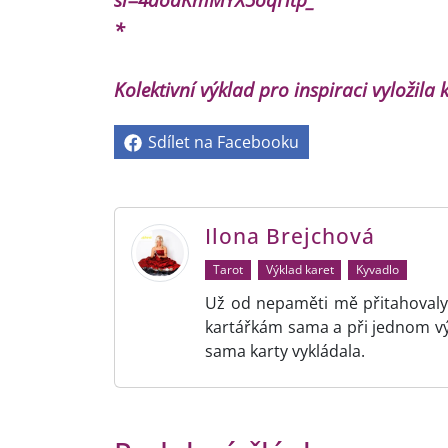
*
K
olektivní výklad pro inspiraci vyložila
Sdílet na Facebooku
Ilona Brejchová
Tarot
Výklad karet
Kyvadlo
Už od nepaměti mě přitahovaly 
kartářkám sama a při jednom v
sama karty vykládala.