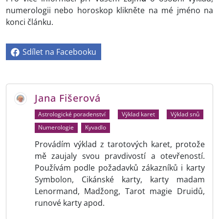
numerologii nebo horoskop klikněte na mé jméno na
konci článku.
Sdílet na Facebooku
Jana Fišerová
Astrologické poradenství
Výklad karet
Výklad snů
Numerologie
Kyvadlo
Provádím výklad z tarotových karet, protože
mě zaujaly svou pravdivostí a otevřeností.
Používám podle požadavků zákazníků i karty
Symbolon, Cikánské karty, karty madam
Lenormand, Madžong, Tarot magie Druidů,
runové karty apod.