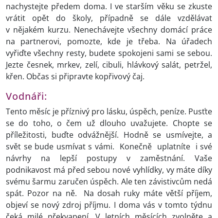
nachystejte předem doma. I ve starším věku se zkuste
vrátit opět do školy, případně se dále vzdělávat
v nějakém kurzu. Nenechávejte všechny domácí práce
na partnerovi, pomozte, kde je třeba. Na úřadech
vyřiďte všechny resty, budete spokojeni sami se sebou.
Jezte česnek, mrkev, zelí, cibuli, hlávkový salát, petržel,
křen. Občas si připravte kopřivový čaj.
Vodnáři:
Tento měsíc je příznivý pro lásku, úspěch, peníze. Pusťte
se do toho, o čem už dlouho uvažujete. Chopte se
příležitosti, buďte odvážnější. Hodně se usmívejte, a
svět se bude usmívat s vámi. Konečně uplatníte i své
návrhy na lepší postupy v zaměstnání. Vaše
podnikavost má před sebou nové vyhlídky, vy máte díky
svému šarmu zaručen úspěch. Ale ten závistivcům nedá
spát. Pozor na ně. Na dosah ruky máte větší příjem,
objeví se nový zdroj příjmu. I doma vás v tomto týdnu
čeká milé překvapení. V letních měsících zvolněte a