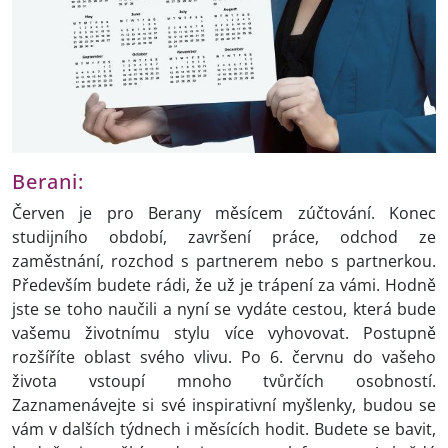
Berani:
Červen je pro Berany měsícem zúčtování. Konec
studijního období, završení práce, odchod ze
zaměstnání, rozchod s partnerem nebo s partnerkou.
Především budete rádi, že už je trápení za vámi. Hodně
jste se toho naučili a nyní se vydáte cestou, která bude
vašemu životnímu stylu více vyhovovat. Postupně
rozšíříte oblast svého vlivu. Po 6. červnu do vašeho
života vstoupí mnoho tvůrčích osobností.
Zaznamenávejte si své inspirativní myšlenky, budou se
vám v dalších týdnech i měsících hodit. Budete se bavit,