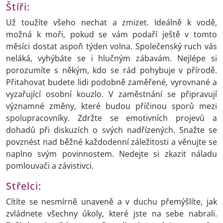
Štíři:
Už toužíte všeho nechat a zmizet. Ideálně k vodě,
možná k moři, pokud se vám podaří ještě v tomto
měsíci dostat aspoň týden volna. Společenský ruch vás
neláká, vyhýbáte se i hlučným zábavám. Nejlépe si
porozumíte s někým, kdo se rád pohybuje v přírodě.
Přitahovat budete lidi podobně zaměřené, vyrovnané a
vyzařující osobní kouzlo. V zaměstnání se připravují
významné změny, které budou příčinou sporů mezi
spolupracovníky. Zdržte se emotivních projevů a
dohadů při diskuzích o svých nadřízených. Snažte se
povznést nad běžné každodenní záležitosti a věnujte se
naplno svým povinnostem. Nedejte si zkazit náladu
pomlouvači a závistivci.
Střelci:
Cítíte se nesmírně unaveně a v duchu přemýšlíte, jak
zvládnete všechny úkoly, které jste na sebe nabrali.