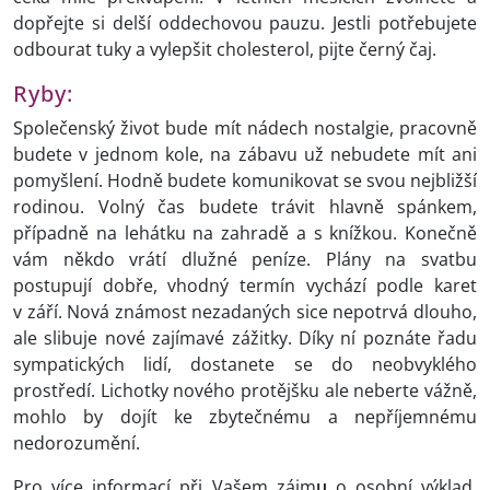
dopřejte si delší oddechovou pauzu. Jestli potřebujete
odbourat tuky a vylepšit cholesterol, pijte černý čaj.
Ryby:
Společenský život bude mít nádech nostalgie, pracovně
budete v jednom kole, na zábavu už nebudete mít ani
pomyšlení. Hodně budete komunikovat se svou nejbližší
rodinou. Volný čas budete trávit hlavně spánkem,
případně na lehátku na zahradě a s knížkou. Konečně
vám někdo vrátí dlužné peníze. Plány na svatbu
postupují dobře, vhodný termín vychází podle karet
v září. Nová známost nezadaných sice nepotrvá dlouho,
ale slibuje nové zajímavé zážitky. Díky ní poznáte řadu
sympatických lidí, dostanete se do neobvyklého
prostředí. Lichotky nového protějšku ale neberte vážně,
mohlo by dojít ke zbytečnému a nepříjemnému
nedorozumění.
Pro více informací při Vašem zájm
u
o osobní výklad,