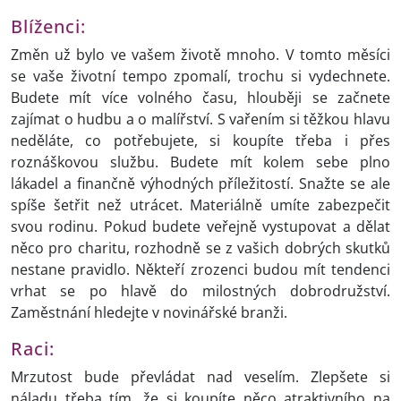
Blíženci:
Změn už bylo ve vašem životě mnoho. V tomto měsíci
se vaše životní tempo zpomalí, trochu si vydechnete.
Budete mít více volného času, hlouběji se začnete
zajímat o hudbu a o malířství. S vařením si těžkou hlavu
neděláte, co potřebujete, si koupíte třeba i přes
roznáškovou službu. Budete mít kolem sebe plno
lákadel a finančně výhodných příležitostí. Snažte se ale
spíše šetřit než utrácet. Materiálně umíte zabezpečit
svou rodinu. Pokud budete veřejně vystupovat a dělat
něco pro charitu, rozhodně se z vašich dobrých skutků
nestane pravidlo. Někteří zrozenci budou mít tendenci
vrhat se po hlavě do milostných dobrodružství.
Zaměstnání hledejte v novinářské branži.
Raci:
Mrzutost bude převládat nad veselím. Zlepšete si
náladu třeba tím, že si koupíte něco atraktivního na