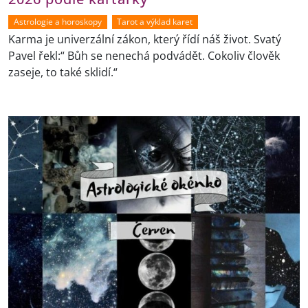
Astrologie a horoskopy
Tarot a výklad karet
Karma je univerzální zákon, který řídí náš život. Svatý
Pavel řekl:“ Bůh se nenechá podvádět. Cokoliv člověk
zaseje, to také sklidí.“