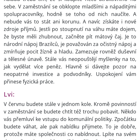
sebe. V zaměstnání se obklopte mladšími a nápaditými
spolupracovníky, hodně se toho od nich naučíte. A
nebude vás to stát ani korunu. A navíc získáte i nové
zdroje příjmů. Jestli po stoupnutí na váhu máte dojem,
že byste měli zhubnout, začněte pít mátový čaj. Je to
národní nápoj Brazilců, je považován za očistný nápoj a
zmírňuje pocit žízně a hladu. Zamezuje rovněž duševní
a tělesné únavě. Stále vás neopouštějí myšlenky na to,
jak vydělat více peněz. Hlavně si dávejte pozor na
neopatrné investice a podvodníky. Uspokojení vám
přinese fyzická práce.
Lvi:
V červnu budete stále v jednom kole. Kromě povinností
v zaměstnání se budete chtít též trochu pobavit. Někdo
vás přemluví ke vstupu do komunální politiky. Zpočátku
budete váhat, ale pak nabídku přijmete. To je dobře,
protože máte společnosti co nabídnout. Lpíte na svém