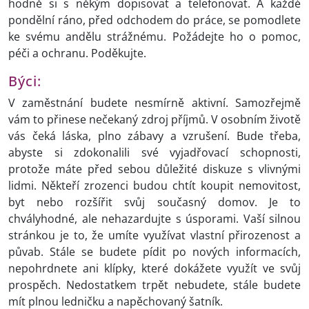
hodně si s někým dopisovat a telefonovat. A každé
pondělní ráno, před odchodem do práce, se pomodlete
ke svému andělu strážnému. Požádejte ho o pomoc,
péči a ochranu. Poděkujte.
Býci:
V zaměstnání budete nesmírně aktivní. Samozřejmě
vám to přinese nečekaný zdroj příjmů. V osobním životě
vás čeká láska, plno zábavy a vzrušení. Bude třeba,
abyste si zdokonalili své vyjadřovací schopnosti,
protože máte před sebou důležité diskuze s vlivnými
lidmi. Někteří zrozenci budou chtít koupit nemovitost,
byt nebo rozšířit svůj současný domov. Je to
chvályhodné, ale nehazardujte s úsporami. Vaší silnou
stránkou je to, že umíte využívat vlastní přirozenost a
půvab. Stále se budete pídit po nových informacích,
nepohrdnete ani klípky, které dokážete využít ve svůj
prospěch. Nedostatkem trpět nebudete, stále budete
mít plnou ledničku a napěchovaný šatník.