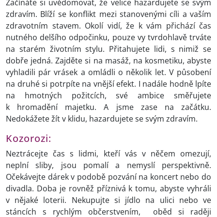
Začínáte si uvědomovat, že velice hazardujete se svým
zdravím. Blíží se konflikt mezi stanovenými cíli a vaším
zdravotním stavem. Okolí vidí, že k vám přichází čas
nutného delšího odpočinku, pouze vy tvrdohlavě trváte
na starém životním stylu. Přitahujete lidi, s nimiž se
dobře jedná. Zajděte si na masáž, na kosmetiku, abyste
vyhladili pár vrásek a omládli o několik let. V působení
na druhé si potrpíte na vnější efekt. I nadále hodně lpíte
na hmotných požitcích, své ambice směřujete
k hromadění majetku. A jsme zase na začátku.
Nedokážete žít v klidu, hazardujete se svým zdravím.
Kozorozi:
Neztrácejte čas s lidmi, kteří vás v něčem omezují,
neplní sliby, jsou pomalí a nemyslí perspektivně.
Očekávejte dárek v podobě pozvání na koncert nebo do
divadla. Doba je rovněž příznivá k tomu, abyste vyhráli
v nějaké loterii. Nekupujte si jídlo na ulici nebo ve
stáncích s rychlým občerstvením, oběd si raději