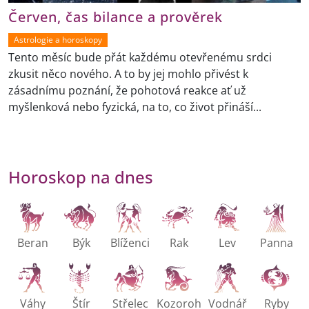
Červen, čas bilance a prověrek
Astrologie a horoskopy
Tento měsíc bude přát každému otevřenému srdci
zkusit něco nového. A to by jej mohlo přivést k
zásadnímu poznání, že pohotová reakce ať už
myšlenková nebo fyzická, na to, co život přináší...
Horoskop na dnes
Beran
Býk
Blíženci
Rak
Lev
Panna
Váhy
Štír
Střelec
Kozoroh
Vodnář
Ryby