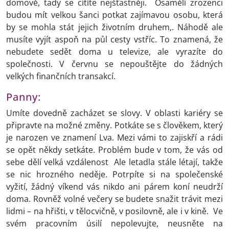
domově, tady se cítíte nejšťastněji. Osamělí zrozenci
budou mít velkou šanci potkat zajímavou osobu, která
by se mohla stát jejich životním druhem,. Náhodě ale
musíte vyjít aspoň na půl cesty vstříc. To znamená, že
nebudete sedět doma u televize, ale vyrazíte do
společnosti. V červnu se nepouštějte do žádných
velkých finančních transakcí.
Panny:
Umíte dovedně zacházet se slovy. V oblasti kariéry se
připravte na možné změny. Potkáte se s člověkem, který
je narozen ve znamení Lva. Mezi vámi to zajiskří a rádi
se opět někdy setkáte. Problém bude v tom, že vás od
sebe dělí velká vzdálenost Ale letadla stále létají, takže
se nic hrozného neděje. Potrpíte si na společenské
vyžití, žádný víkend vás nikdo ani párem koní neudrží
doma. Rovněž volné večery se budete snažit trávit mezi
lidmi – na hřišti, v tělocvičně, v posilovně, ale i v kině. Ve
svém pracovním úsilí nepolevujte, neusněte na