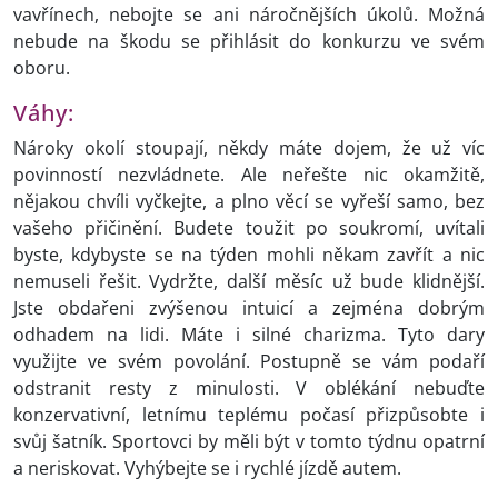
vavřínech, nebojte se ani náročnějších úkolů. Možná
nebude na škodu se přihlásit do konkurzu ve svém
oboru.
Váhy:
Nároky okolí stoupají, někdy máte dojem, že už víc
povinností nezvládnete. Ale neřešte nic okamžitě,
nějakou chvíli vyčkejte, a plno věcí se vyřeší samo, bez
vašeho přičinění. Budete toužit po soukromí, uvítali
byste, kdybyste se na týden mohli někam zavřít a nic
nemuseli řešit. Vydržte, další měsíc už bude klidnější.
Jste obdařeni zvýšenou intuicí a zejména dobrým
odhadem na lidi. Máte i silné charizma. Tyto dary
využijte ve svém povolání. Postupně se vám podaří
odstranit resty z minulosti. V oblékání nebuďte
konzervativní, letnímu teplému počasí přizpůsobte i
svůj šatník. Sportovci by měli být v tomto týdnu opatrní
a neriskovat. Vyhýbejte se i rychlé jízdě autem.