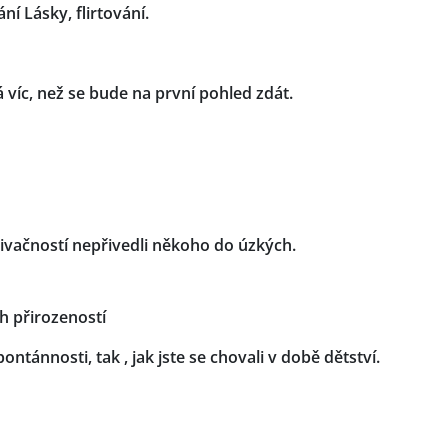
í Lásky, flirtování.
víc, než se bude na první pohled zdát.
živačností nepřivedli někoho do úzkých.
ch přirozeností
ntánnosti, tak , jak jste se chovali v době dětství.