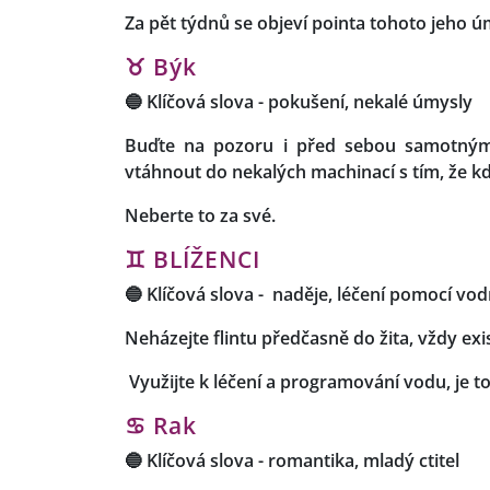
Za pět týdnů se objeví pointa tohoto jeho ú
♉ Býk
🔵
Klíčová slova -
pokušení, nekalé úmysly
Buďte na pozoru i před sebou samotnými
vtáhnout do nekalých machinací s tím, že kdy
Neberte to za své.
♊
BLÍŽENCI
🔵
Klíčová slova -
naděje, léčení pomocí vod
Neházejte flintu předčasně do žita, vždy exi
Využijte k léčení a programování vodu, je to 
♋ Rak
🔵
Klíčová slova
-
romantika, mladý ctitel