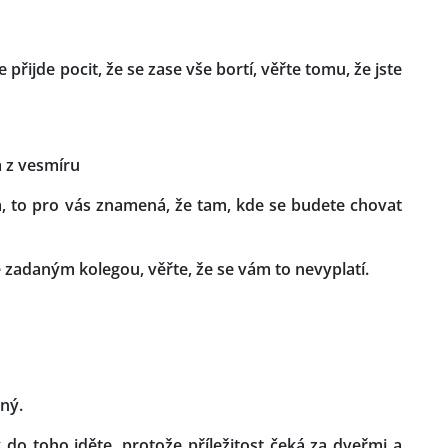
řijde pocit, že se zase vše bortí, věřte tomu, že jste
 z vesmíru
 to pro vás znamená, že tam, kde se budete chovat
 zadaným kolegou, věřte, že se vám to nevyplatí.
ený.
k do toho jděte, protože příležitost čeká za dveřmi a