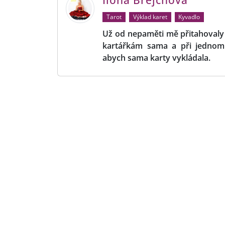
Ilona Brejchová
Tarot
Výklad karet
Kyvadlo
Už od nepaměti mě přitahovaly 
kartářkám sama a při jednom
abych sama karty vykládala.