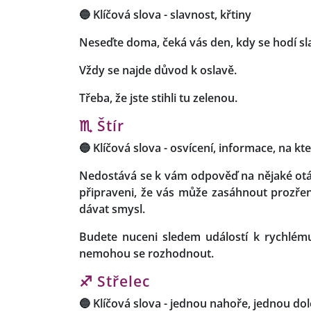
🔵
Klíčová slova -
slavnost, křtiny
Neseďte doma, čeká vás den, kdy se hodí slav
Vždy se najde důvod k oslavě.
Třeba, že jste stihli tu zelenou.
♏ Štír
🔵
Klíčová slova -
osvícení, informace, na kte
Nedostává se k vám odpověď na nějaké otá
připraveni, že vás může zasáhnout prozřen
dávat smysl.
Budete nuceni sledem událostí k rychlému
nemohou se rozhodnout.
♐ Střelec
🔵
Klíčová slova -
jednou nahoře, jednou dol