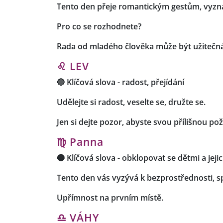
Tento den přeje romantickým gestům, vyznán
Pro co se rozhodnete?
Rada od mladého člověka může být užitečná 
♌ LEV
🔵
Klíčová slova
-
radost, přejídání
Udělejte si radost, veselte se, družte se.
Jen si dejte pozor, abyste svou přílišnou po
♍ Panna
🔵
Klíčová slova -
obklopovat se dětmi a jeji
Tento den vás vyzývá k bezprostřednosti, spo
Upřímnost na prvním místě.
♎ VÁHY