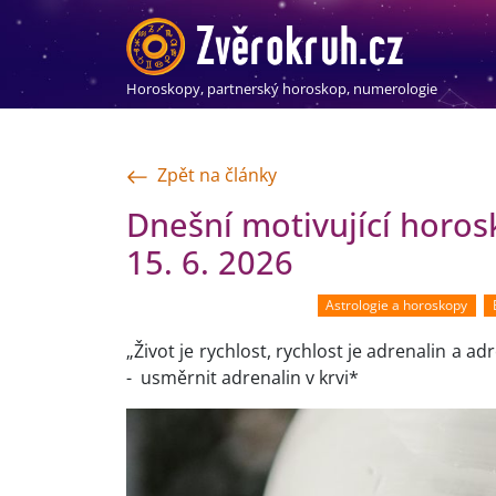
Horoskopy, partnerský horoskop, numerologie
Zpět na články
Dnešní motivující horo
15. 6. 2026
Astrologie a horoskopy
„Život je rychlost, rychlost je adrenalin a a
- usměrnit adrenalin v krvi*