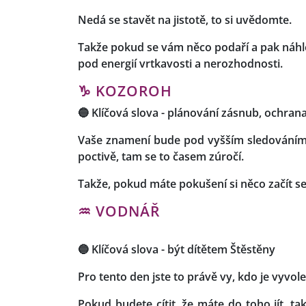
Nedá se stavět na jistotě, to si uvědomte.
Takže pokud se vám něco podaří a pak náhle p
pod energií vrtkavosti a nerozhodnosti.
♑ KOZOROH
🔵
Klíčová slova -
plánování zásnub, ochrana
Vaše znamení bude pod vyšším sledováním,
poctivě, tam se to časem zúročí.
Takže, pokud máte pokušení si něco začít se
♒ VODNÁŘ
🔵
Klíčová slova -
být dítětem Štěstěny
Pro tento den jste to právě vy, kdo je vyvol
Pokud budete cítit, že máte do toho jít, ta