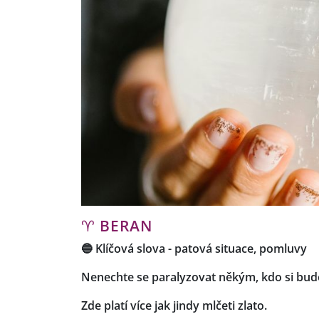
♈
BERAN
🔵
Klíčová slova
- patová situace, pomluvy
Nenechte se paralyzovat někým, kdo si bude 
Zde platí více jak jindy mlčeti zlato.