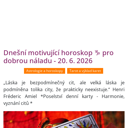
Dnešní motivující horoskop ♑ pro
dobrou náladu - 20. 6. 2026
Astrologie a horoskopy
Tarot a výklad karet
„Láska je bezpodmínečný cit, ale velká láska je
podmíněna tolika city, že prakticky neexistuje.“ Henri
Fréderic Amiel *Poselství denní karty - Harmonie,
vyznání citů *