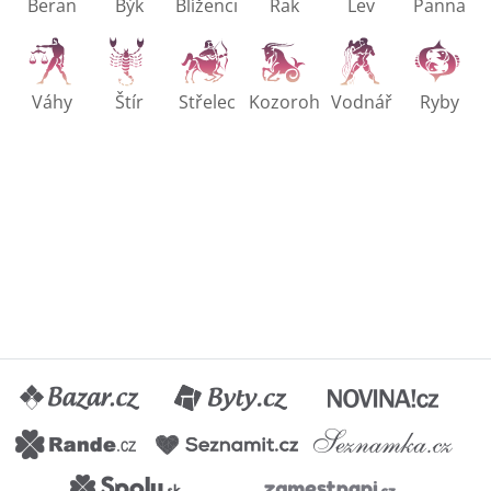
Beran
Býk
Blíženci
Rak
Lev
Panna
Váhy
Štír
Střelec
Kozoroh
Vodnář
Ryby