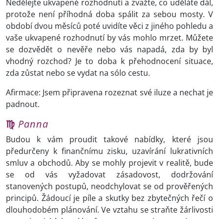
Nedělejte ukvapené rozhodnutí a zvažte, co uděláte dál,
protože není příhodná doba spálit za sebou mosty. V
období dvou měsíců poté uvidíte věci z jiného pohledu a
vaše ukvapené rozhodnutí by vás mohlo mrzet. Můžete
se dozvědět o nevěře nebo vás napadá, zda by byl
vhodný rozchod? Je to doba k přehodnocení situace,
zda zůstat nebo se vydat na sólo cestu.
Afirmace: Jsem připravena rozeznat své iluze a nechat je
padnout.
♍
Panna
Budou k vám proudit takové nabídky, které jsou
předurčeny k finančnímu zisku, uzavírání lukrativních
smluv a obchodů. Aby se mohly projevit v realitě, bude
se od vás vyžadovat zásadovost, dodržování
stanovených postupů, neodchylovat se od prověřených
principů. Žádoucí je píle a skutky bez zbytečných řečí o
dlouhodobém plánování. Ve vztahu se straňte žárlivosti