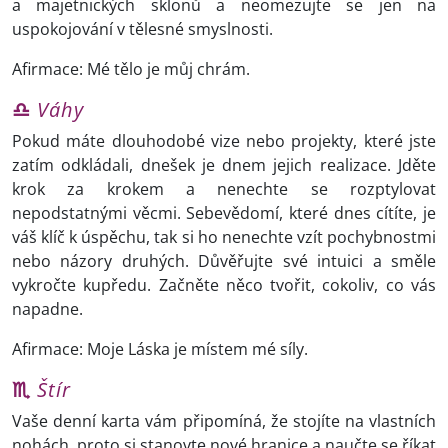
a majetnických sklonů a neomezujte se jen na
uspokojování v tělesné smyslnosti.
Afirmace: Mé tělo je můj chrám.
♎
Váhy
Pokud máte dlouhodobé vize nebo projekty, které jste
zatím odkládali, dnešek je dnem jejich realizace. Jděte
krok za krokem a nenechte se rozptylovat
nepodstatnými věcmi. Sebevědomí, které dnes cítíte, je
váš klíč k úspěchu, tak si ho nenechte vzít pochybnostmi
nebo názory druhých. Důvěřujte své intuici a směle
vykročte kupředu. Začněte něco tvořit, cokoliv, co vás
napadne.
Afirmace: Moje Láska je místem mé síly.
♏
Štír
Vaše denní karta vám připomíná, že stojíte na vlastních
nohách, proto si stanovte nové hranice a naučte se říkat