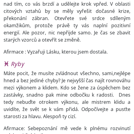
nad tím, co vás brzdí a udělejte krok vpřed. V oblasti
citových vztahů by se měly vyřešit dočasné krize,
překonání zábran. Otevřete své srdce sdíleným
okamžikům, protože právě ty vás naplní pozitivní
energií. Ale pozor, nic nepřijde samo. Je čas se zbavit
starých vzorců a otevřít se změně.
Afirmace : Vyzařuji Lásku, kterou jsem dostala.
♓
Ryby
Máte pocit, že musíte zvládnout všechno, sami,nejlépe
hned a bez jediné chyby? Je nejvyšší čas najít rovnováhu
mezi výkonem a klidem. Kdo se žene za úspěchem bez
zastávky, snadno pak mine odbočku k radosti.
Dnes
tedy nebuďte otrokem výkonu, ale mistrem klidu a
uvidíte, že svět se k vám přidá. Odpočívejte a pusťte
starosti za hlavu. Alespoň ty cizí.
Afirmace: Sebepoznání mě vede k plnému rozvinutí