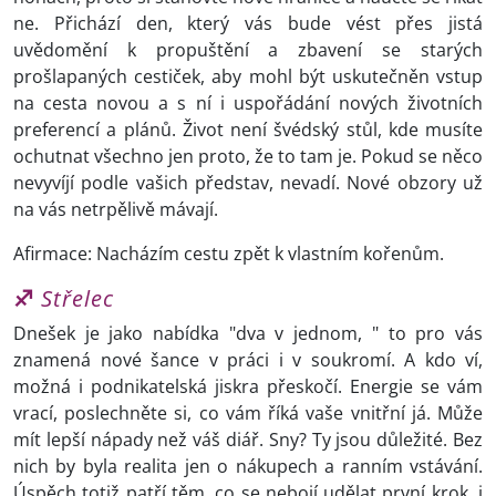
ne. Přichází den, který vás bude vést přes jistá
uvědomění k propuštění a zbavení se starých
prošlapaných cestiček, aby mohl být uskutečněn vstup
na cesta novou a s ní i uspořádání nových životních
preferencí a plánů. Život není švédský stůl, kde musíte
ochutnat všechno jen proto, že to tam je. Pokud se něco
nevyvíjí podle vašich představ, nevadí. Nové obzory už
na vás netrpělivě mávají.
Afirmace: Nacházím cestu zpět k vlastním kořenům.
♐
Střelec
Dnešek je jako nabídka "dva v jednom, " to pro vás
znamená nové šance v práci i v soukromí. A kdo ví,
možná i podnikatelská jiskra přeskočí. Energie se vám
vrací, poslechněte si, co vám říká vaše vnitřní já. Může
mít lepší nápady než váš diář. Sny? Ty jsou důležité. Bez
nich by byla realita jen o nákupech a ranním vstávání.
Úspěch totiž patří těm, co se nebojí udělat první krok, i