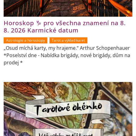
Horoskop ♑ pro všechna znamení na 8.
8. 2026 Karmické datum
Astrologie a horoskopy
Tarot a výklad karet
„Osud míchá karty, my hrajeme.“ Arthur Schopenhauer
*Poselství dne - Nabídka brigády, nové brigády, dům na
prodej *