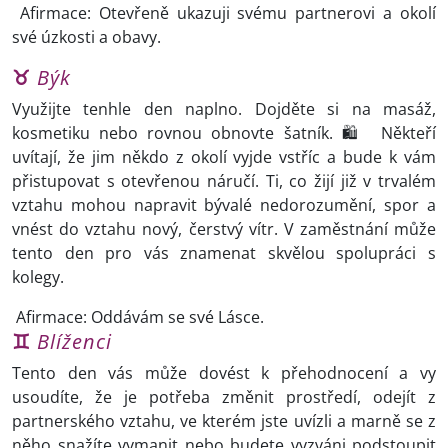
Afirmace: Otevřeně ukazuji svému partnerovi a okolí
své úzkosti a obavy.
♉
Býk
Využijte tenhle den naplno. Dojděte si na masáž,
kosmetiku nebo rovnou obnovte šatník. 🛍️ Někteří
uvítají, že jim někdo z okolí vyjde vstříc a bude k vám
přistupovat s otevřenou náručí. Ti, co žijí již v trvalém
vztahu mohou napravit bývalé nedorozumění, spor a
vnést do vztahu nový, čerstvý vítr. V zaměstnání může
tento den pro vás znamenat skvělou spolupráci s
kolegy.
Afirmace: Oddávám se své Lásce.
♊
Blíženci
Tento den vás může dovést k přehodnocení a vy
usoudíte, že je potřeba změnit prostředí, odejít z
partnerského vztahu, ve kterém jste uvízli a marně se z
něho snažíte vymanit nebo budete vyzváni podstoupit