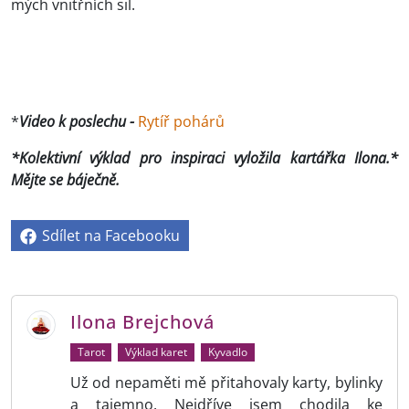
mých vnitřních sil.
*
Video k poslechu -
Rytíř pohárů
*Kolektivní výklad pro inspiraci vyložila kartářka Ilona.*
Mějte se báječně.
Sdílet na Facebooku
Ilona Brejchová
Tarot
Výklad karet
Kyvadlo
Už od nepaměti mě přitahovaly karty, bylinky
a tajemno. Nejdříve jsem chodila ke