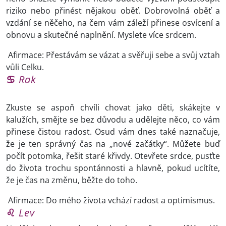
riziko nebo přinést nějakou oběť. Dobrovolná oběť a
vzdání se něčeho, na čem vám záleží přinese osvícení a
obnovu a skutečné naplnění. Myslete více srdcem.
Afirmace: Přestávám se vázat a svěřuji sebe a svůj vztah
vůli Celku.
♋
Rak
Zkuste se aspoň chvíli chovat jako děti, skákejte v
kalužích, smějte se bez důvodu a udělejte něco, co vám
přinese čistou radost. Osud vám dnes také naznačuje,
že je ten správný čas na „nové začátky“. Můžete buď
počít potomka, řešit staré křivdy. Otevřete srdce, pusťte
do života trochu spontánnosti a hlavně, pokud ucítíte,
že je čas na změnu, běžte do toho.
Afirmace: Do mého života vchází radost a optimismus.
♌
Lev