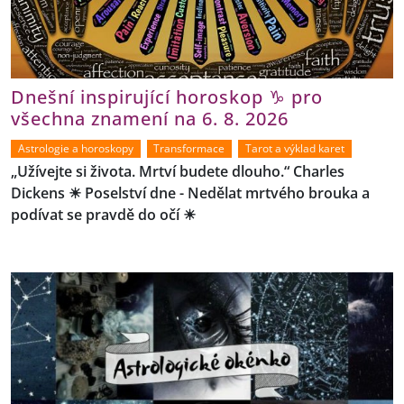
Dnešní inspirující horoskop ♑ pro
všechna znamení na 6. 8. 2026
Astrologie a horoskopy
Transformace
Tarot a výklad karet
„Užívejte si života. Mrtví budete dlouho.“ Charles
Dickens ☀ Poselství dne - Nedělat mrtvého brouka a
podívat se pravdě do očí ☀