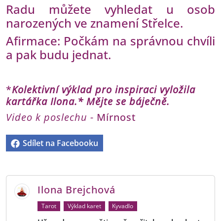
Radu můžete vyhledat u osob
narozených ve znamení Střelce.
Afirmace: Počkám na správnou chvíli
a pak budu jednat.
*
K
olektivní výklad pro inspiraci vyložila
kartářka Ilona.* Mějte se báječně.
Video k poslechu -
Mírnost
Sdílet na Facebooku
Ilona Brejchová
Tarot
Výklad karet
Kyvadlo