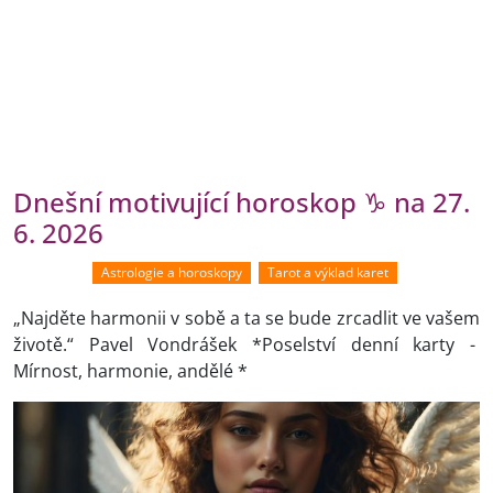
Dnešní motivující horoskop ♑ na 27.
6. 2026
Astrologie a horoskopy
Tarot a výklad karet
„Najděte harmonii v sobě a ta se bude zrcadlit ve vašem
životě.“ Pavel Vondrášek *Poselství denní karty -
Mírnost, harmonie, andělé *