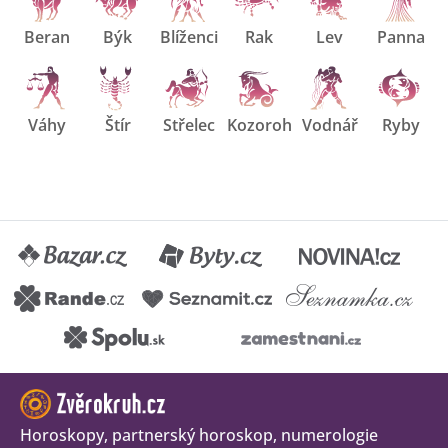
Beran
Býk
Blíženci
Rak
Lev
Panna
Váhy
Štír
Střelec
Kozoroh
Vodnář
Ryby
Horoskopy, partnerský horoskop, numerologie