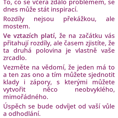
To, co se včera zdálo problémem, se
dnes může stát inspirací.
Rozdíly nejsou překážkou, ale
mostem.
Ve vztazích platí,
že na začátku vás
přitahují rozdíly, ale časem zjistíte, že
ta druhá polovina je vlastně vaše
zrcadlo.
Vezměte na vědomí, že jeden má to
a ten zas ono a tím můžete sjednotit
klady i zápory, s kterými můžete
vytvořit něco neobvyklého,
mimořádného.
Úspěch se bude odvíjet od vaší vůle
a odhodlání.