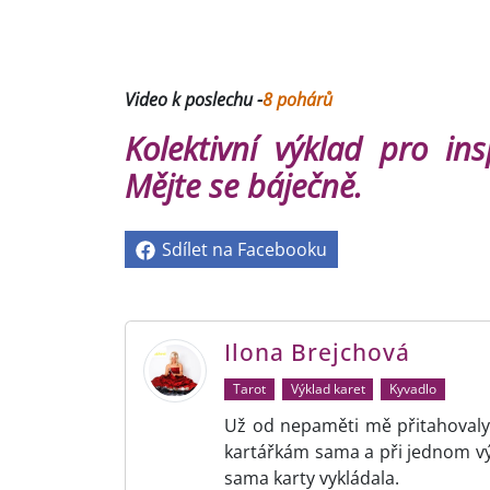
Video k poslechu -
8 pohárů
K
olektivní výklad pro ins
Mějte se báječně.
Sdílet na Facebooku
Ilona Brejchová
Tarot
Výklad karet
Kyvadlo
Už od nepaměti mě přitahovaly 
kartářkám sama a při jednom v
sama karty vykládala.