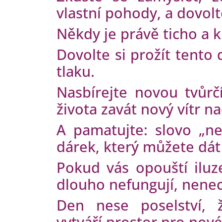
vlastní pohody, a dovolt
Někdy je právě ticho a 
Dovolte si prožít tento 
tlaku.
Nasbírejte novou tvůrč
života zavát nový vítr n
A pamatujte: slovo „ne
dárek, který můžete dát
Pokud vás opouští iluze
dlouho nefungují, nenec
Den nese poselství, 
vytváří prostor pro nové