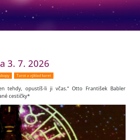
a 3. 7. 2026
oskopy
Tarot a výklad karet
en tehdy, opustíš-li ji včas.“ Otto František Babler
ané cestičky*