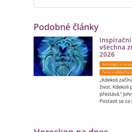
Podobné články
Inspiračn
všechna z
2026
Astrologie a horo
Tarot a výklad kar
„Kdekoli začín
život. Kdekoli 
přestává.“ Joh
Postavit se za 
Horoskop na dnes