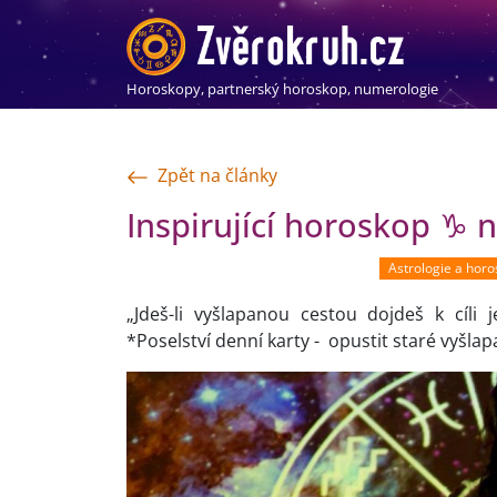
Horoskopy, partnerský horoskop, numerologie
Zpět na články
Inspirující horoskop ♑ n
Astrologie a hor
„Jdeš-li vyšlapanou cestou dojdeš k cíli j
*Poselství denní karty - opustit staré vyšlap