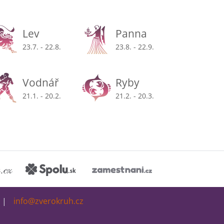
Lev
Panna
23.7. - 22.8.
23.8. - 22.9.
Vodnář
Ryby
21.1. - 20.2.
21.2. - 20.3.
info@zverokruh.cz