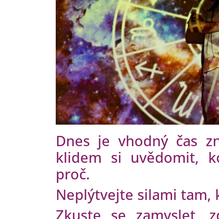
Dnes je vhodný čas zn
klidem si uvědomit, 
proč.
Neplýtvejte silami tam, 
Zkuste se zamyslet, z