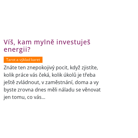
Víš, kam mylně investuješ
energii?
Tarot a výklad karet
Znáte ten znepokojivý pocit, když zjistíte,
kolik práce vás čeká, kolik úkolů je třeba
ještě zvládnout, v zaměstnání, doma a vy
byste zrovna dnes měli náladu se věnovat
jen tomu, co vás...