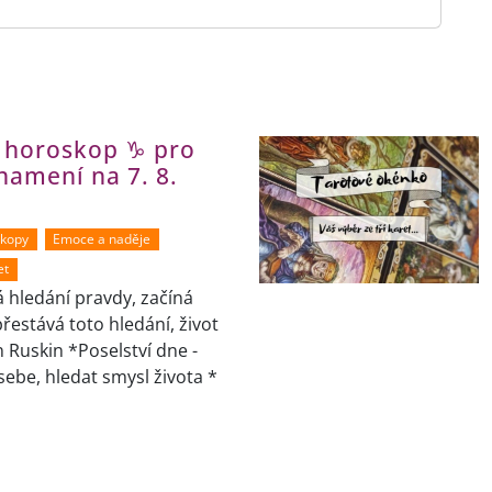
í horoskop ♑ pro
namení na 7. 8.
skopy
Emoce a naděje
et
á hledání pravdy, začíná
přestává toto hledání, život
n Ruskin *Poselství dne -
sebe, hledat smysl života *