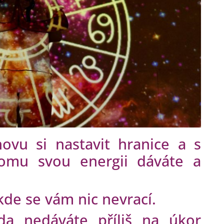
ovu si nastavit hranice a s
komu svou energii dáváte a
kde se vám nic nevrací.
da nedáváte příliš na úkor