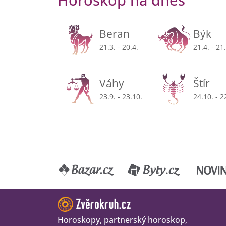
Beran
Býk
21.3. - 20.4.
21.4. - 21
Váhy
Štír
23.9. - 23.10.
24.10. - 2
Horoskopy, partnerský horoskop,