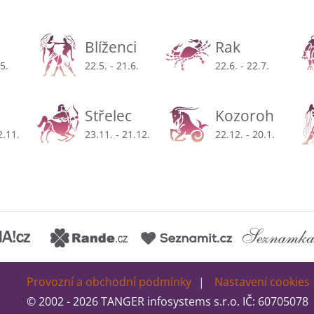
Blíženci
Rak
.5.
22.5. - 21.6.
22.6. - 22.7.
Střelec
Kozoroh
2.11.
23.11. - 21.12.
22.12. - 20.1.
Provozní a obchodní podmínky
Nastavení cookies
© 2002 - 2026 TANGER infosystems s.r.o. IČ: 60705078