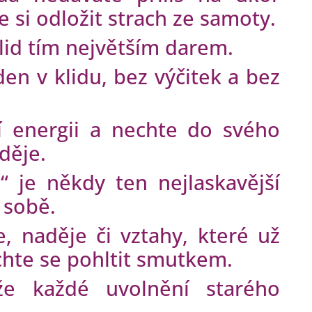
e si odložit strach ze samoty.
klid tím největším darem.
den v klidu, bez výčitek a bez
í energii a nechte do svého
aděje.
“ je někdy ten nejlaskavější
 sobě.
, naděje či vztahy, které už
hte se pohltit smutkem.
že každé uvolnění starého
.