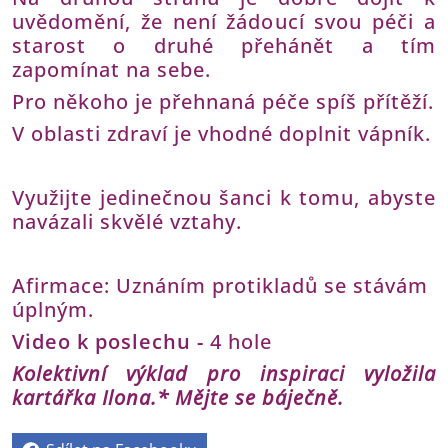
uvědomění, že není žádoucí svou péči a
starost o druhé přehánět a tím
zapomínat na sebe.
Pro někoho je přehnaná péče spíš přítěží.
V oblasti zdraví je vhodné doplnit vápník.
Využijte jedinečnou šanci k tomu, abyste
navázali skvělé vztahy.
Afirmace: Uznáním protikladů se stávám
úplným.
Video k poslechu -
4 hole
Kolektivní výklad pro inspiraci vyložila
kartářka Ilona.* Mějte se báječně.