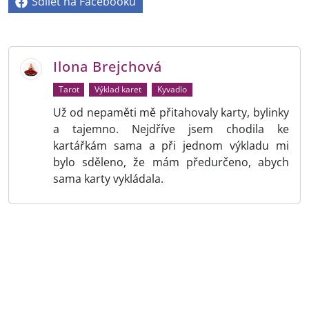
Sdílet na Facebooku
Ilona Brejchová
Tarot
Výklad karet
Kyvadlo
Už od nepaměti mě přitahovaly karty, bylinky
a tajemno. Nejdříve jsem chodila ke
kartářkám sama a při jednom výkladu mi
bylo sděleno, že mám předurčeno, abych
sama karty vykládala.