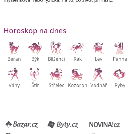
myšlenková nebo fyzická, na to, co život přináší...
Horoskop na dnes
Beran
Býk
Blíženci
Rak
Lev
Panna
Váhy
Štír
Střelec
Kozoroh
Vodnář
Ryby