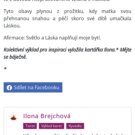
Tyto obavy plynou z prožitku, kdy matka svou
přehnanou snahou a péčí skoro své dítě umačkala
Láskou.
Afirmace: Světlo a Láska naplňují moje bytí.
K
olektivní výklad pro inspiraci vyložila kartářka Ilona.* Mějte
se báječně.
*
Sdílet na Facebooku
Ilona Brejchová
Tarot
Výklad karet
Kyvadlo