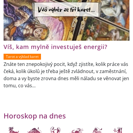
Víš, kam mylně investuješ energii?
Tarot a výklad karet
Znáte ten znepokojivý pocit, když zjistíte, kolik práce vás
čeká, kolik úkolů je třeba ještě zvládnout, v zaměstnání,
doma a vy byste zrovna dnes měli náladu se věnovat jen
tomu, co vás...
Horoskop na dnes