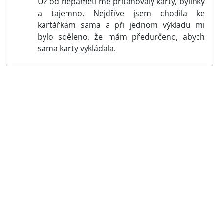
Už od nepaměti mě přitahovaly karty, bylinky
a tajemno. Nejdříve jsem chodila ke
kartářkám sama a při jednom výkladu mi
bylo sděleno, že mám předurčeno, abych
sama karty vykládala.