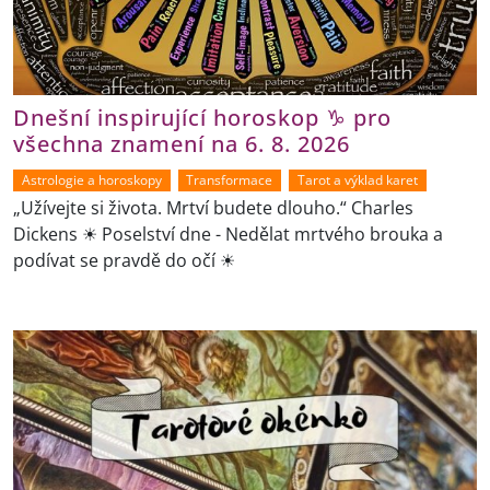
Dnešní inspirující horoskop ♑ pro
všechna znamení na 6. 8. 2026
Astrologie a horoskopy
Transformace
Tarot a výklad karet
„Užívejte si života. Mrtví budete dlouho.“ Charles
Dickens ☀ Poselství dne - Nedělat mrtvého brouka a
podívat se pravdě do očí ☀