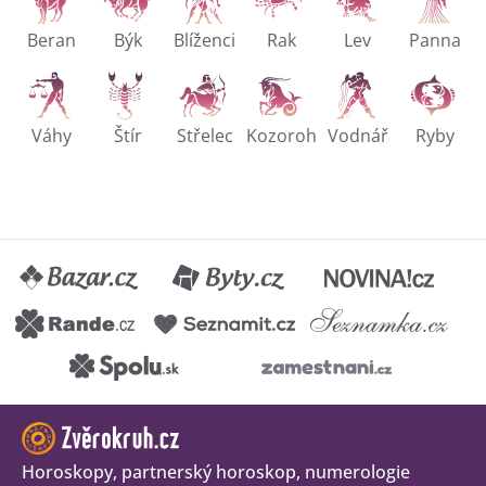
Beran
Býk
Blíženci
Rak
Lev
Panna
Váhy
Štír
Střelec
Kozoroh
Vodnář
Ryby
Horoskopy, partnerský horoskop, numerologie