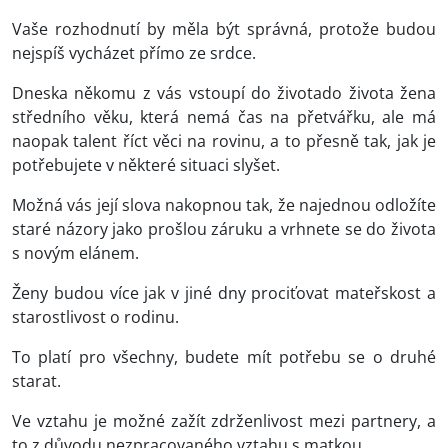
Vaše rozhodnutí by měla být správná, protože budou
nejspíš vycházet přímo ze srdce.
Dneska někomu z vás vstoupí do životado života žena
středního věku, která nemá čas na přetvářku, ale má
naopak talent říct věci na rovinu, a to přesně tak, jak je
potřebujete v některé situaci slyšet.
Možná vás její slova nakopnou tak, že najednou odložíte
staré názory jako prošlou záruku a vrhnete se do života
s novým elánem.
Ženy budou více jak v jiné dny prociťovat mateřskost a
starostlivost o rodinu.
To platí pro všechny, budete mít potřebu se o druhé
starat.
Ve vztahu je možné zažít zdrženlivost mezi partnery, a
to z důvodu nezpracovaného vztahu s matkou.