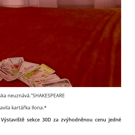
 láska neuznává."SHAKESPEARE
vila kartářka Ilona.*
 Výstaviště sekce 30D za zvýhodněnou cenu jedné