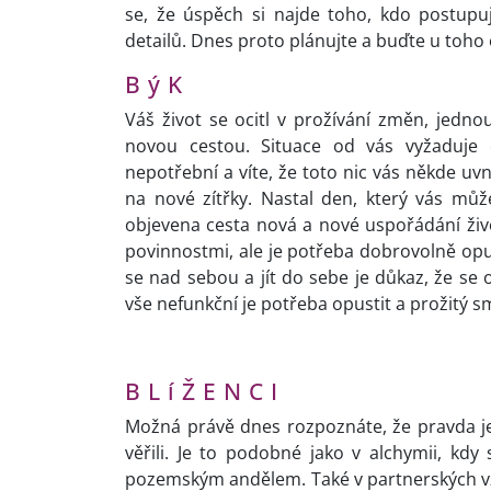
se, že úspěch si najde toho, kdo postupu
detailů. Dnes proto plánujte a buďte u toho 
B ý K
Váš život se ocitl v prožívání změn, jedno
novou cestou. Situace od vás vyžaduje o
nepotřební a víte, že toto nic vás někde uvn
na nové zítřky. Nastal den, který vás mů
objevena cesta nová a nové uspořádání živo
povinnostmi, ale je potřeba dobrovolně opus
se nad sebou a jít do sebe je důkaz, že se 
vše nefunkční je potřeba opustit a prožitý 
B L í Ž E N C I
Možná právě dnes rozpoznáte, že pravda je
věřili. Je to podobné jako v alchymii, kdy
pozemským andělem. Také v partnerských vzta