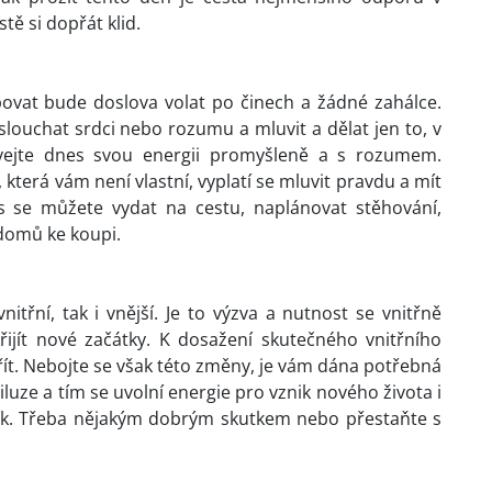
ě si dopřát klid.
povat bude doslova volat po činech a žádné zahálce.
slouchat srdci nebo rozumu a mluvit a dělat jen to, v
žívejte dnes svou energii promyšleně a s rozumem.
 která vám není vlastní, vyplatí se mluvit pravdu a mít
s se můžete vydat na cestu, naplánovat stěhování,
domů ke koupi.
třní, tak i vnější. Je to výzva a nutnost se vnitřně
ijít nové začátky. K dosažení skutečného vnitřního
řít. Nebojte se však této změny, je vám dána potřebná
iluze a tím se uvolní energie pro vznik nového života i
nak. Třeba nějakým dobrým skutkem nebo přestaňte s