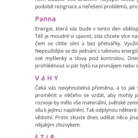
podobě rezignace a neřešení problémů, prost
Panna
Energie, která vás bude v tento den obklo
Též je moudré si ujasnit, zda chcete více na
čem se cítíte silní a bez přetvářky. Vyu
Nepouštějte se do jednání s takovou energií,
své myšlenky a slova pod kontrolou. Dne
prohlédnout si pár bytů na pronájem nebo 
V á H Y
Čeká vás nevyhnutelná přeměna, a to jak vni
proměnit a něčeho se vzdát, aby mohly př
rozvoje by mělo vše materiální, světské zem
síla k jejímu naplnění. Tak odplynou některé 
vědomí. Proto zkuste dnes udělat něco ji
nějakým zlozvykem.
š T í R