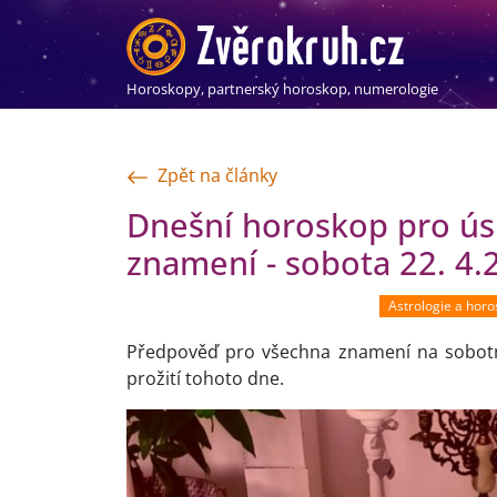
Horoskopy, partnerský horoskop, numerologie
Zpět na články
Dnešní horoskop pro ús
znamení - sobota 22. 4.
Astrologie a hor
Předpověď pro všechna znamení na sobotn
prožití tohoto dne.