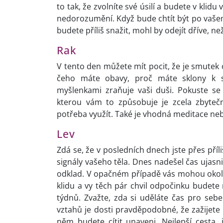
to tak, že zvolníte své úsilí a budete v klid
nedorozumění. Když bude chtít být po vašem
budete příliš snažit, mohl by odejít dříve, ne
Rak
V tento den můžete mít pocit, že je smutek 
čeho máte obavy, proč máte sklony k s
myšlenkami zraňuje vaši duši. Pokuste se
kterou vám to způsobuje je zcela zbyteč
potřeba využít. Také je vhodná meditace ne
Lev
Zdá se, že v posledních dnech jste přes pří
signály vašeho těla. Dnes nadešel čas ujasni
odklad. V opačném případě vás mohou okoln
klidu a vy těch pár chvil odpočinku budete
týdnů. Zvažte, zda si uděláte čas pro seb
vztahů je dosti pravděpodobné, že zažijete p
něm budete cítit unaveni. Nejlepší cesta,