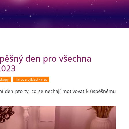
pěšný den pro všechna
2023
oskopy
Tarot a výklad karet
í den pto ty, co se nechají motivovat k úspěšnému