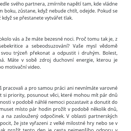
u vedle svého partnera, zmírníte napětí tam, kde vládne
 boku, zůstane, když nebude chtít, odejde. Pokud se
ž když se přestanete vytvářet tlak.
okolo vás a že máte bezesné noci. Proč tomu tak je, z
ebekritice a sebeodsuzování? Vaše mysl vědomě
 svou trýzeň překonat a odpustit i druhým. Bolest,
ná. Máte v sobě zdroj duchovní energie, kterou je
bo motivační video.
liš pracovali a pro samou práci ani nevnímáte varovné
t si priority, posunout věci, které mohou mít pár dnů
osti v podobě náhlé nemoci pozastavit a donutit do
 muset místo pár hodin prožít v podobě několik dnů,
e a na zasloužený odpočinek. V oblasti partnerských
ocit, že jste vyřazeni z velké milostné hry nebo se v
 jak prožít tento den je cesta nejmenšího odporu v