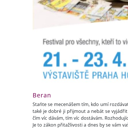
Beran
Stańte se mecenášem tím, kdo umí rozdáv
také je dobré ji přijmout a nebát se vyjádři
čím víc dávám, tím víc dostávám. Rozhodující
Je to zákon přitažlivosti a dnes by se vám v