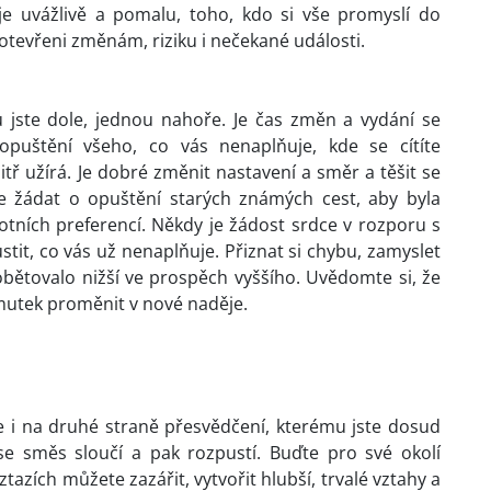
je uvážlivě a pomalu, toho, kdo si vše promyslí do
otevřeni změnám, riziku i nečekané události.
u jste dole, jednou nahoře. Je čas změn a vydání se
puštění všeho, co vás nenaplňuje, kde se cítíte
itř užírá. Je dobré změnit nastavení a směr a těšit se
že žádat o opuštění starých známých cest, aby byla
tních preferencí. Někdy je žádost srdce v rozporu s
tit, co vás už nenaplňuje. Přiznat si chybu, zamyslet
obětovalo nižší ve prospěch vyššího. Uvědomte si, že
smutek proměnit v nové naděje.
 i na druhé straně přesvědčení, kterému jste dosud
 se směs sloučí a pak rozpustí. Buďte pro své okolí
zích můžete zazářit, vytvořit hlubší, trvalé vztahy a