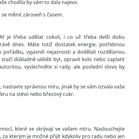
vaše chodila by vám to dala najevo.
 se měnit zároveň s časem.
ť je třeba udělat cokoli, i co už třeba delší dobu
rávě dnes. Máte totiž dostatek energie, potřebnou
 pořádku, vyjasnili nejasnosti a dodělali rozdělanou
 stačí důkladně uklidit byt, opravit kolo nebo zaplatit
utoritou, vyslechněte si rady, ale poslední slovo by
hé, nastavte správnou míru, jinak by se vám ozvala vaše
ukru na stévii nebo březový cukr.
mocí, které se skrývají ve vašem nitru. Naslouchejte
za kterým je možné přijít kdykoliv pro radu nebo jen