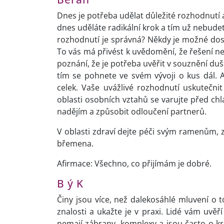
Dnes je potřeba udělat důležité rozhodnutí 
dnes uděláte radikální krok a tím už nebudete
rozhodnutí je správná? Někdy je možné dos
To vás má přivést k uvědomění, že řešení nelz
poznání, že je potřeba uvěřit v souznění duš
tím se pohnete ve svém vývoji o kus dál.
celek. Vaše uvážlivé rozhodnutí uskutečni
oblasti osobních vztahů se varujte před chla
nadějím a způsobit odloučení partnerů.
V oblasti zdraví dejte péči svým ramenům, z
břemena.
Afirmace: Všechno, co přijímám je dobré.
B ý K
Činy jsou více, než dalekosáhlé mluvení o 
znalosti a ukažte je v praxi. Lidé vám uvěř
nemají zábrany, komplexy a jsou často o kr