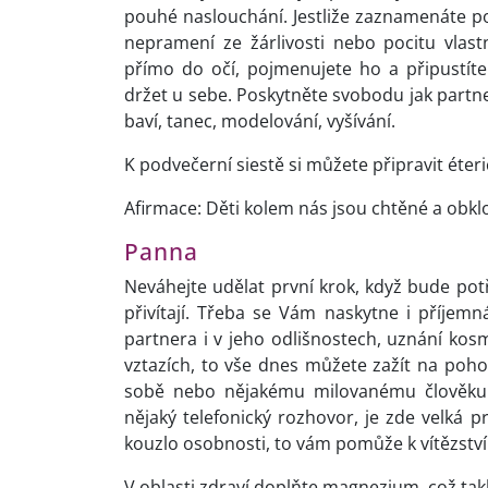
pouhé naslouchání. Jestliže zaznamenáte po
nepramení ze žárlivosti nebo pocitu vlas
přímo do očí, pojmenujete ho a připustíte
držet u sebe. Poskytněte svobodu jak partner
baví, tanec, modelování, vyšívání.
K podvečerní siestě si můžete připravit éteric
Afirmace: Děti kolem nás jsou chtěné a obklo
Panna
Neváhejte udělat první krok, když bude pot
přivítají. Třeba se Vám naskytne i příje
partnera i v jeho odlišnostech, uznání kos
vztazích, to vše dnes můžete zažít na poho
sobě nebo nějakému milovanému člověku. 
nějaký telefonický rozhovor, je zde velká
kouzlo osobnosti, to vám pomůže k vítězství
V oblasti zdraví doplňte magnezium, což takh