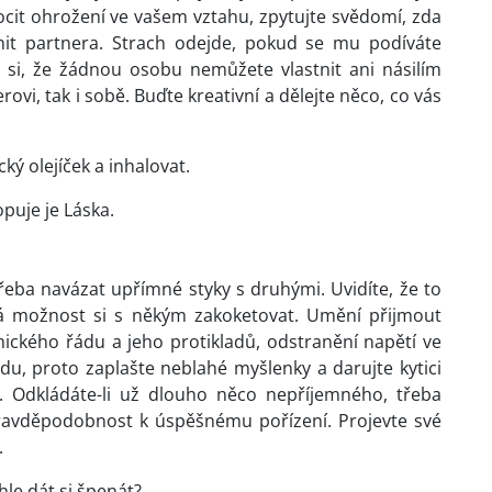
cit ohrožení ve vašem vztahu, zpytujte svědomí, zda
tnit partnera. Strach odejde, pokud se mu podíváte
 si, že žádnou osobu nemůžete vlastnit ani násilím
ovi, tak i sobě. Buďte kreativní a dělejte něco, co vás
ký olejíček a inhalovat.
puje je Láska.
řeba navázat upřímné styky s druhými. Uvidíte, že to
mná možnost si s někým zakoketovat. Umění přijmout
mického řádu a jeho protikladů, odstranění napětí ve
du, proto zaplašte neblahé myšlenky a darujte kytici
Odkládáte-li už dlouho něco nepříjemného, třeba
 pravděpodobnost k úspěšnému pořízení. Projevte své
.
le dát si špenát?