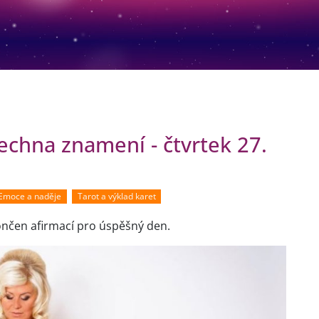
chna znamení - čtvrtek 27.
Emoce a naděje
Tarot a výklad karet
končen afirmací pro úspěšný den.