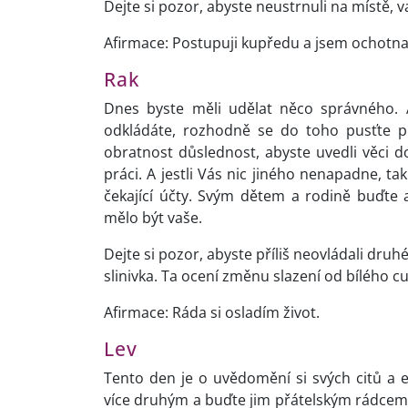
Dejte si pozor, abyste neustrnuli na místě, 
Afirmace: Postupuji kupředu a jsem ochotna
Rak
Dnes byste měli udělat něco správného. A
odkládáte, rozhodně se do toho pusťte p
obratnost důslednost, abyste uvedli věci do
práci. A jestli Vás nic jiného nenapadne, tak
čekající účty. Svým dětem a rodině buďte a
mělo být vaše.
Dejte si pozor, abyste příliš neovládali dru
slinivka. Ta ocení změnu slazení od bílého c
Afirmace: Ráda si osladím život.
Lev
Tento den je o uvědomění si svých citů a e
více druhým a buďte jim přátelským rádcem, 