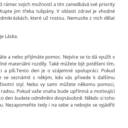
 rámec svých možností a tím zanedbává své priority
Kupte jim třeba tulipány. V oblasti zdraví je vhodné
edmikráskách, které už rostou. Nemusíte z nich dělat
je Láska.
áte a nebo přijímáte pomoc. Nejvíce se to dá využít v
lné materiální rozdíly. Také můžete být potěšeni tím,
i a píli.Tento den je o vzájemné spolupráci. Pokud
 se seznámit s někým, kdo vás přivede k dalšímu
životní styl. Nebo vy sami můžete někomu pomoci,
 radou. Pokud vaše snaha bude upřímná a motivující
tento den budete odměněni dvojnásobně. Někdo si toho
. Nezapomeňte tedy i na sebe a nebojte se vyjádřit