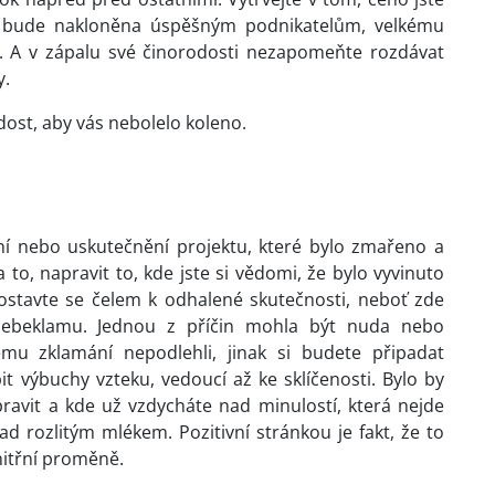
a bude nakloněna úspěšným podnikatelům, velkému
e. A v zápalu své činorodosti nezapomeňte rozdávat
y.
rdost, aby vás nebolelo koleno.
ní nebo uskutečnění projektu, které bylo zmařeno a
o, napravit to, kde jste si vědomi, že bylo vyvinuto
Postavte se čelem k odhalené skutečnosti, neboť zde
ebeklamu. Jednou z příčin mohla být nuda nebo
u zklamání nepodlehli, jinak si budete připadat
t výbuchy vzteku, vedoucí až ke sklíčenosti. Bylo by
ravit a kde už vzdycháte nad minulostí, která nejde
ad rozlitým mlékem. Pozitivní stránkou je fakt, že to
nitřní proměně.