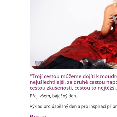
"Trojí cestou můžeme dojíti k moudro
nejušlechtilejší, za druhé cestou napo
cestou zkušenosti, cestou to nejtěž
Přeji všem, báječný den.
Výklad pro úspěšný den a pro inspiraci připra
Beran