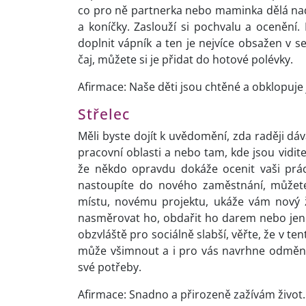
co pro ně partnerka nebo maminka dělá nad
a koníčky. Zaslouží si pochvalu a ocenění. 
doplnit vápník a ten je nejvíce obsažen v s
čaj, můžete si je přidat do hotové polévky.
Afirmace: Naše děti jsou chtěné a obklopuje 
Střelec
Měli byste dojít k uvědomění, zda raději dáv
pracovní oblasti a nebo tam, kde jsou vidite
že někdo opravdu dokáže ocenit vaši prác
nastoupíte do nového zaměstnání, můžete
místu, novému projektu, ukáže vám nový 
nasměrovat ho, obdařit ho darem nebo jen
obzvláště pro sociálně slabší, věřte, že v 
může všimnout a i pro vás navrhne odměnu
své potřeby.
Afirmace: Snadno a přirozeně zažívám život.