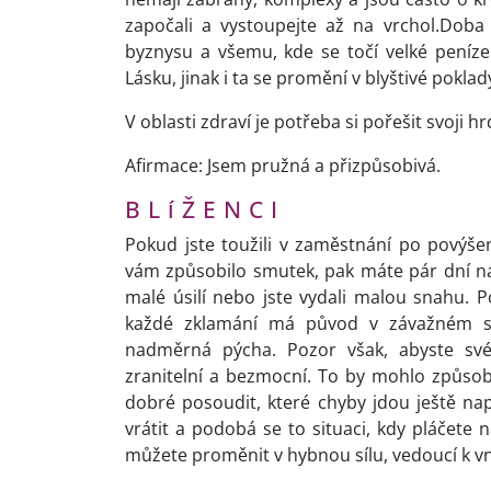
započali a vystoupejte až na vrchol.Dob
byznysu a všemu, kde se točí velké peníz
Lásku, jinak i ta se promění v blyštivé poklad
V oblasti zdraví je potřeba si pořešit svoji h
Afirmace: Jsem pružná a přizpůsobivá.
B L í Ž E N C I
Pokud jste toužili v zaměstnání po povýše
vám způsobilo smutek, pak máte pár dní na t
malé úsilí nebo jste vydali malou snahu. 
každé zklamání má původ v závažném s
nadměrná pýcha. Pozor však, abyste svém
zranitelní a bezmocní. To by mohlo způsobi
dobré posoudit, které chyby jdou ještě nap
vrátit a podobá se to situaci, kdy pláčete n
můžete proměnit v hybnou sílu, vedoucí k v