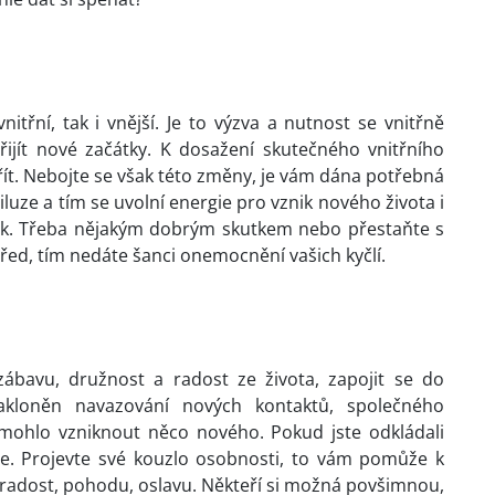
třní, tak i vnější. Je to výzva a nutnost se vnitřně
ijít nové začátky. K dosažení skutečného vnitřního
řít. Nebojte se však této změny, je vám dána potřebná
iluze a tím se uvolní energie pro vznik nového života i
nak. Třeba nějakým dobrým skutkem nebo přestaňte s
ed, tím nedáte šanci onemocnění vašich kyčlí.
ábavu, družnost a radost ze života, zapojit se do
akloněn navazování nových kontaktů, společného
y mohlo vzniknout něco nového. Pokud jste odkládali
te. Projevte své kouzlo osobnosti, to vám pomůže k
radost, pohodu, oslavu. Někteří si možná povšimnou,