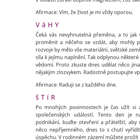
Afirmace: Vím, že život je mi vždy oporou.
V á H Y
Čeká vás nevyhnutelná přeměna, a to jak vni
proměnit a něčeho se vzdát, aby mohly př
rozvoje by mělo vše materiální, světské zem
síla k jejímu naplnění. Tak odplynou některé 
vědomí. Proto zkuste dnes udělat něco ji
nějakým zlozvykem. Radostně postupujte vpř
Afirmace: Raduji se z každého dne.
š T í R
Po mnohých povinnostech je čas užít si z
společenských událostí. Tento den je n
podnikání, buďte otevření a přátelští, ab
něco nepříjemného, dnes to s chutí vyřídí
úspěchu. V rodinném zázemí můžete prožít 