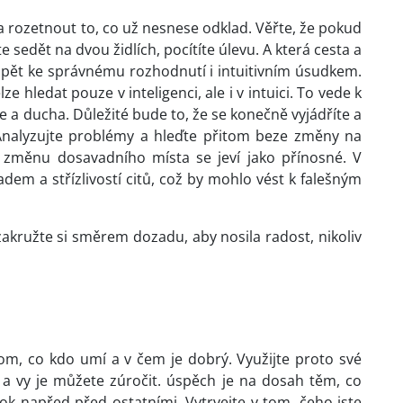
a rozetnout to, co už nesnese odklad. Věřte, že pokud
 sedět na dvou židlích, pocítíte úlevu. A která cesta a
pět ke správnému rozhodnutí i intuitivním úsudkem.
e hledat pouze v inteligenci, ale i v intuici. To vede k
e a ducha. Důležité bude to, že se konečně vyjádříte a
 Analyzujte problémy a hleďte přitom beze změny na
t změnu dosavadního místa se jeví jako přínosné. V
dem a střízlivostí citů, což by mohlo vést k falešným
akružte si směrem dozadu, aby nosila radost, nikoliv
tom, co kdo umí a v čem je dobrý. Využijte proto své
í a vy je můžete zúročit. úspěch je na dosah těm, co
ok napřed před ostatními. Vytrvejte v tom, čeho jste