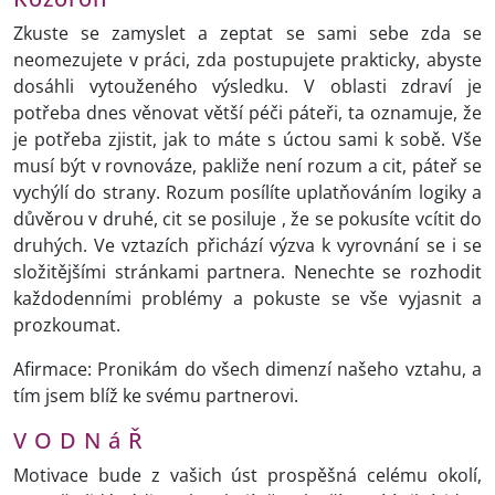
Zkuste se zamyslet a zeptat se sami sebe zda se
neomezujete v práci, zda postupujete prakticky, abyste
dosáhli vytouženého výsledku. V oblasti zdraví je
potřeba dnes věnovat větší péči páteři, ta oznamuje, že
je potřeba zjistit, jak to máte s úctou sami k sobě. Vše
musí být v rovnováze, pakliže není rozum a cit, páteř se
vychýlí do strany. Rozum posílíte uplatňováním logiky a
důvěrou v druhé, cit se posiluje , že se pokusíte vcítit do
druhých. Ve vztazích přichází výzva k vyrovnání se i se
složitějšími stránkami partnera. Nenechte se rozhodit
každodenními problémy a pokuste se vše vyjasnit a
prozkoumat.
Afirmace: Pronikám do všech dimenzí našeho vztahu, a
tím jsem blíž ke svému partnerovi.
V O D N á Ř
Motivace bude z vašich úst prospěšná celému okolí,