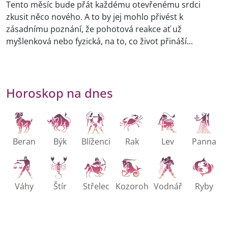
Tento měsíc bude přát každému otevřenému srdci
zkusit něco nového. A to by jej mohlo přivést k
zásadnímu poznání, že pohotová reakce ať už
myšlenková nebo fyzická, na to, co život přináší...
Horoskop na dnes
Beran
Býk
Blíženci
Rak
Lev
Panna
Váhy
Štír
Střelec
Kozoroh
Vodnář
Ryby