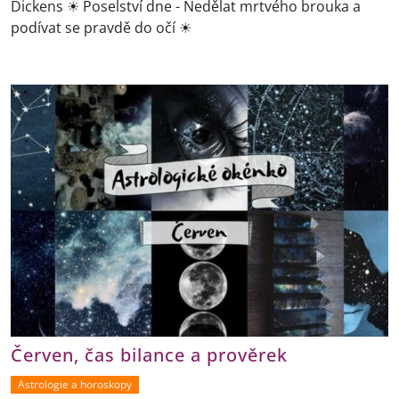
Dickens ☀ Poselství dne - Nedělat mrtvého brouka a
podívat se pravdě do očí ☀
Červen, čas bilance a prověrek
Astrologie a horoskopy