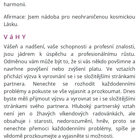
harmonii.
Afirmace: Jsem nádoba pro neohraničenou kosmickou
Lásku.
V á H Y
Vášeň a nadšení, vaše schopnosti a profesní znalosti,
jsou jádrem k úspěchu a profesionálnímu růstu.
Odměnou vám může být to, že si vás někdo povšimne a
navrhne povýšení nebo zvýšení platu. Ve vztazích
přichází výzva k vyrovnání se i se složitějšími stránkami
partnera. Nenechte se rozhodit každodenními
problémy a pokuste se vše vyjasnit a prozkoumat. Dnes
byste měli přijmout výzvu a vyrovnat se i se složitějšími
stránkami svého partnera. Hluboký partnerský vztah
není jen o žhavých víkendových radovánkách, ale
obsahuje i starosti, nedorozumění, hněv, proto se
nenechte přemoci každodenními problémy, spíše je
vědomě prozkoumejte a vyjasněte si možnosti.