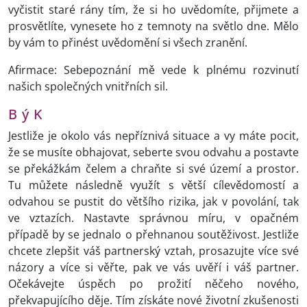
vyčistit staré rány tím, že si ho uvědomíte, přijmete a
prosvětlíte, vynesete ho z temnoty na světlo dne. Mělo
by vám to přinést uvědomění si všech zranění.
Afirmace: Sebepoznání mě vede k plnému rozvinutí
našich společných vnitřních sil.
B ý K
Jestliže je okolo vás nepříznivá situace a vy máte pocit,
že se musíte obhajovat, seberte svou odvahu a postavte
se překážkám čelem a chraňte si své území a prostor.
Tu můžete následně využít s větší cílevědomostí a
odvahou se pustit do většího rizika, jak v povolání, tak
ve vztazích. Nastavte správnou míru, v opačném
případě by se jednalo o přehnanou soutěživost. Jestliže
chcete zlepšit váš partnerský vztah, prosazujte více své
názory a více si věřte, pak ve vás uvěří i váš partner.
Očekávejte úspěch po prožití něčeho nového,
překvapujícího děje. Tím získáte nové životní zkušenosti