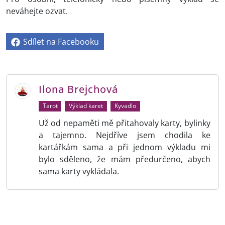
neváhejte ozvat.
Sdílet na Facebooku
Ilona Brejchová
Tarot
Výklad karet
Kyvadlo
Už od nepaměti mě přitahovaly karty, bylinky
a tajemno. Nejdříve jsem chodila ke
kartářkám sama a při jednom výkladu mi
bylo sděleno, že mám předurčeno, abych
sama karty vykládala.