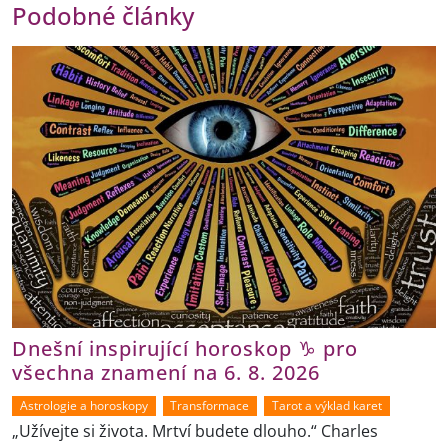
Podobné články
Dnešní inspirující horoskop ♑ pro
všechna znamení na 6. 8. 2026
Astrologie a horoskopy
Transformace
Tarot a výklad karet
„Užívejte si života. Mrtví budete dlouho.“ Charles