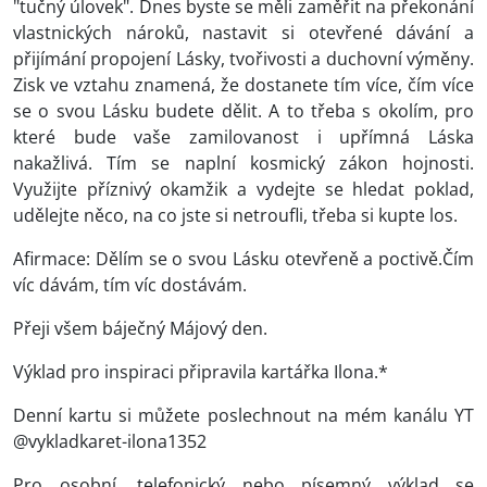
"tučný úlovek". Dnes byste se měli zaměřit na překonání
vlastnických nároků, nastavit si otevřené dávání a
přijímání propojení Lásky, tvořivosti a duchovní výměny.
Zisk ve vztahu znamená, že dostanete tím více, čím více
se o svou Lásku budete dělit. A to třeba s okolím, pro
které bude vaše zamilovanost i upřímná Láska
nakažlivá. Tím se naplní kosmický zákon hojnosti.
Využijte příznivý okamžik a vydejte se hledat poklad,
udělejte něco, na co jste si netroufli, třeba si kupte los.
Afirmace: Dělím se o svou Lásku otevřeně a poctivě.Čím
víc dávám, tím víc dostávám.
Přeji všem báječný Májový den.
Výklad pro inspiraci připravila kartářka Ilona.*
Denní kartu si můžete poslechnout na mém kanálu YT
@vykladkaret-ilona1352
Pro osobní, telefonický nebo písemný výklad se