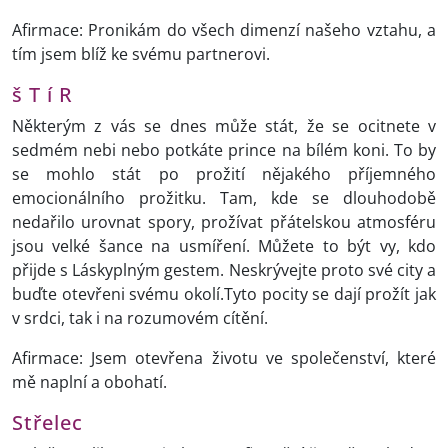
Afirmace: Pronikám do všech dimenzí našeho vztahu, a
tím jsem blíž ke svému partnerovi.
š T í R
Některým z vás se dnes může stát, že se ocitnete v
sedmém nebi nebo potkáte prince na bílém koni. To by
se mohlo stát po prožití nějakého příjemného
emocionálního prožitku. Tam, kde se dlouhodobě
nedařilo urovnat spory, prožívat přátelskou atmosféru
jsou velké šance na usmíření. Můžete to být vy, kdo
přijde s Láskyplným gestem. Neskrývejte proto své city a
buďte otevřeni svému okolí.Tyto pocity se dají prožít jak
v srdci, tak i na rozumovém cítění.
Afirmace: Jsem otevřena životu ve společenství, které
mě naplní a obohatí.
Střelec