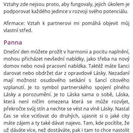
Vztahy zde nejsou proto, aby fungovaly, jejich úkolem je
podporovat každého jedince v rozvoji svého potenciálu.
Afirmace: Vztah k partnerovi mi pomáhá objevit můj
vlastní střed.
Panna
Dnešní den můžete prožít v harmonii a pocitu naplnění,
mohou přicházet nevšední nabídky, jako třeba na nový
domov nebo nová pracovní nabídka. Taktéž máte šanci
darovat nebo obdržet dar z opravdové Lásky. Nezadaní
mají možnost osudového setkání s šancí citového
vzplanutí. Je to symbol partnerského spojení plného
Lásky a porozumění. Je to Láska sama o sobě, Láska,
která není ničím omezena která se může rozvíjet,
překročte svůj stín a nechte se vést na vlně Lásky. Nastal
čas se více vciťovat do druhých, ujasnit si o jaké city
máte zájem a ty také dávat najevo. Tam, kde pocítíte, že
už dáváte více, než dostáváte, pak i tam to chce nastolit