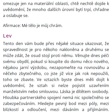
omezuje jen na materiální oblasti, chtě nechtě dojde k
uvědomění, že mnoho dalších úrovní bytí trpí, chřadne
a oslabuje se.
Afirmace: Mé tělo je můj chrám.
Lev
Tento den vám bude přes nějaké situace ukazovat, že
spravedlnost je pro někoho nakloněna a druhému se
může zdát, že osud stojí proti němu. Věnujte dnes péči
svému obydlí, pokud si koupíte do domu něco nového,
nějakou jarní výzdobu, nezapomeňte na rovnováhu a
něčeho zbytečného, co jste již více jak rok nepoužili,
toho se zbavte. Ve vztazích byste dnes měli dojít k
uvědomění, že vztah si nelze pojistit uzavřením
manželstvím nebo smlouvou. Láska je dítětem svobody.
Hloubka partnerského spojení nemá nic společného se
zabezpečováním. Hledejte pevný bod mezi póly, mezi
blízkostí a odloučení, mezi dáváním a přijímáním.