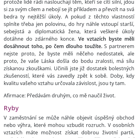
protože lidé rádi naslouchají těm, kteří se cítí silní, jdou
si za svým cílem a nebojí se jít příkladem a převzít na svá
bedra ty nejtěžší úkoly. A pokud z těchto vlastností
splníte třeba jen polovinu, do hry náhle vstoupí starší,
sebejistá a diplomatická žena, která veškeré úkoly
dotáhne do zdárného konce.
Ve vztazích byste měli
dosáhnout toho, po čem dlouho toužíte.
S partnerem
nejste proto, že byste měli něčeho nedostatek, ale
proto, že vaše Láska došla do bodu zralosti, má sílu
získanou zkouškami. Učinili jste již dostatek bolestných
zkušeností, které vás zavedly zpět k sobě. Doby, kdy
kvalitu vašeho vztahu určovala závislost, jsou ty tam.
Afirmace: Předávám druhým, co mě naučil život.
Ryby
V zaměstnání se může náhle objevit úspěšný obchod
nebo výhra, které mohou vzbudit rozruch. V osobních
vztazích máte možnost získat dobrou životní partii,