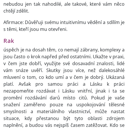
nebudou jen tak nahodilé, ale takové, které vám něco
chtějí zdělit.
Afirmace: Důvěřuji svému intuitivnímu vědění a sdílím je
s těmi, kteří jsou mu otevřeni.
Rak
úspěch je na dosah těm, co nemají zábrany, komplexy a
jsou často o krok napřed před ostatními. Ukažte v praxi,
v čem jste dobří, využijte své dosavadní znalosti, lidé
vám snáze uvěří. Skutky jsou více, než dalekosáhlé
mluvení o tom, co kdo umí a v čem je dobrý. Ukázaná
platí. Avšak pro samou práci a Lásku k práci
nezapomeňte rozdávat i Lásku vnitřní, jinak i ta se
promění rozdávání darů místo citů. Pokud je vaše
snažení zaměřeno pouze na uspokojování tělesné
smyslnosti a materiálního vlastnictví, může nastat
situace, kdy přestanou být tyto oblasti zdrojem
naplnění, a budou vás nejspíš časem zatěžovat. Kdo se