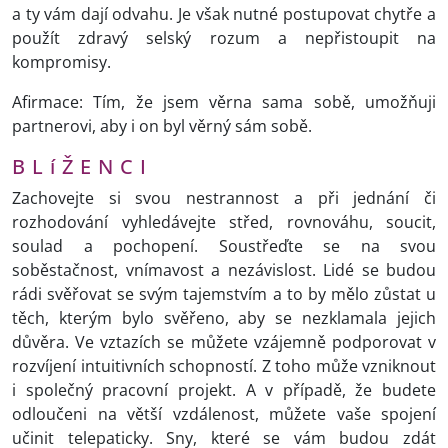
a ty vám dají odvahu. Je však nutné postupovat chytře a
použít zdravý selský rozum a nepřistoupit na
kompromisy.
Afirmace: Tím, že jsem věrna sama sobě, umožňuji
partnerovi, aby i on byl věrný sám sobě.
B L í Ž E N C I
Zachovejte si svou nestrannost a při jednání či
rozhodování vyhledávejte střed, rovnováhu, soucit,
soulad a pochopení. Soustřeďte se na svou
soběstačnost, vnímavost a nezávislost. Lidé se budou
rádi svěřovat se svým tajemstvím a to by mělo zůstat u
těch, kterým bylo svěřeno, aby se nezklamala jejich
důvěra. Ve vztazích se můžete vzájemně podporovat v
rozvíjení intuitivních schopností. Z toho může vzniknout
i společný pracovní projekt. A v případě, že budete
odloučeni na větší vzdálenost, můžete vaše spojení
učinit telepaticky. Sny, které se vám budou zdát