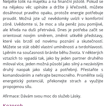
Nelpěte tolik na majetku a na finanční jistotě. Pokud se
na nějakou věc upínáte a držíte ji křečovitě, můžete
dosáhnout pravého opaku, protože energie potřebuje
proudit. Možná jste už nevědomky uvízli v komfortní
zóně. Uvědomte si, že moc a síla peněz jsou pomíjivé,
ale křivda na duši přetrvává. Dnes je potřeba začít se
orientovat novým směrem, změnit utkvělé představy,
které vás brzdí od novému poznání a skutečností.
Můžete se stát obětí vlastní umíněnosti a tvrdohlavosti.
Lpěním na současnosti bráníte běhu života. V některých
vztazích to vypadá tak, jako by jeden partner druhého
miloval více, jeden možná působí jako silný a nezávislým
druhý naopak jako slabý a potřebný. Přestaňte s
komandováním a nehrajte bezmocného. Proměňte svůj
energetický potenciál, překonejte strach a využijte
propojenou sílu.
Afirmace: Dávám svou moc do služeb Lásky.
Kozoroh