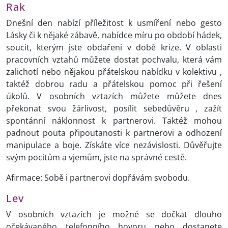
Rak
Dnešní den nabízí příležitost k usmíření nebo gesto
Lásky či k nějaké zábavě, nabídce míru po období hádek,
soucit, kterým jste obdařeni v době krize. V oblasti
pracovních vztahů můžete dostat pochvalu, která vám
zalichotí nebo nějakou přátelskou nabídku v kolektivu ,
taktéž dobrou radu a přátelskou pomoc při řešení
úkolů. V osobních vztazích můžete můžete dnes
překonat svou žárlivost, posílit sebedůvěru , zažít
spontánní náklonnost k partnerovi. Taktéž mohou
padnout pouta připoutanosti k partnerovi a odhození
manipulace a boje. Získáte více nezávislosti. Důvěřujte
svým pocitům a vjemům, jste na správné cestě.
Afirmace: Sobě i partnerovi dopřávám svobodu.
Lev
V osobních vztazích je možné se dočkat dlouho
očekávaného telefonního hovoru nebo dostanete