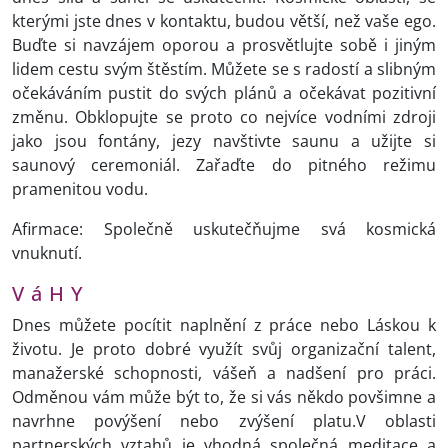
kterými jste dnes v kontaktu, budou větší, než vaše ego.
Buďte si navzájem oporou a prosvětlujte sobě i jiným
lidem cestu svým štěstím. Můžete se s radostí a slibným
očekáváním pustit do svých plánů a očekávat pozitivní
změnu. Obklopujte se proto co nejvíce vodními zdroji
jako jsou fontány, jezy navštivte saunu a užijte si
saunový ceremoniál. Zařaďte do pitného režimu
pramenitou vodu.
Afirmace: Společně uskutečňujme svá kosmická
vnuknutí.
V á H Y
Dnes můžete pocítit naplnění z práce nebo Láskou k
životu. Je proto dobré využít svůj organizační talent,
manažerské schopnosti, vášeň a nadšení pro práci.
Odměnou vám může být to, že si vás někdo povšimne a
navrhne povýšení nebo zvýšení platu.V oblasti
partnerských vztahů je vhodná společná meditace a