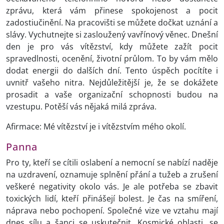
zprávu, která vám přinese spokojenost a pocit
zadostiučinění. Na pracovišti se můžete dočkat uznání a
slávy. Vychutnejte si zasloužený vavřínový věnec. Dnešní
den je pro vás vítězství, kdy můžete zažít pocit
spravedlnosti, ocenění, životní průlom. To by vám mělo
dodat energii do dalších dní. Tento úspěch pocítíte i
uvnitř vašeho nitra. Nejdůležitější je, že se dokážete
prosadit a vaše organizační schopnosti budou na
vzestupu. Potěší vás nějaká milá zpráva.
Afirmace: Mé vítězství je i vítězstvím mého okolí.
Panna
Pro ty, kteří se cítili oslabení a nemocní se nabízí naděje
na uzdravení, oznamuje splnění přání a tužeb a zrušení
veškeré negativity okolo vás. Je ale potřeba se zbavit
toxických lidí, kteří přinášejí bolest. Je čas na smíření,
náprava nebo pochopení. Společné vize ve vztahu mají
dnes sílu a šanci se uskutečnit. Kosmické oblasti, se