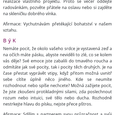
realizace vlastního projektu. Proto se večer oddejte
radovánkám, pozvěte přátele na oslavu nebo si zajděte
na skleničku dobrého vínka.
Afirmace: Vychutnávám přetékající bohatství v našem
vztahu.
B ý K
Nemáte pocit, že okolo vašeho srdce je vystavená zeď a
na očích máte pásku, abyste neviděli to zlé, co se kolem
vás děje? Své emoce jste zabalili do tmavého roucha a
odmítáte jak své pocity, tak i pocity těch druhých. Je na
čase přestat vyprávět vtipy, když přitom možná uvnitř
sebe cítíte úplně něco jiného. Kde se neumíte
rozhodnout nebo spíše nechcete? Možná zažijete pocit,
že jste zkoušeni protikladnými silami, zda poslechnout
rozum nebo intuici, své tělo nebo ducha. Rozhodně
nestrkejte hlavu do písku, nejste přece pštros.
Afirmace: Sdílím s partnerem svou průzračnost a svůj