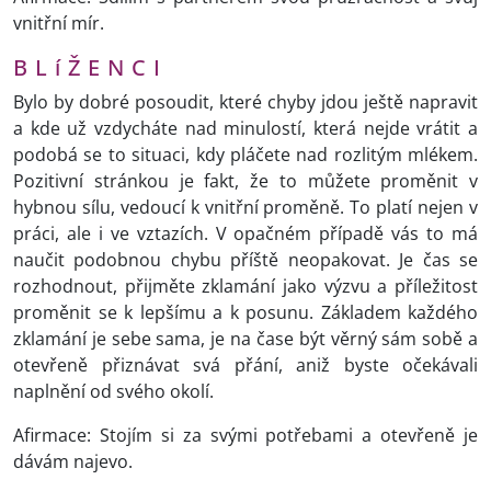
vnitřní mír.
B L í Ž E N C I
Bylo by dobré posoudit, které chyby jdou ještě napravit
a kde už vzdycháte nad minulostí, která nejde vrátit a
podobá se to situaci, kdy pláčete nad rozlitým mlékem.
Pozitivní stránkou je fakt, že to můžete proměnit v
hybnou sílu, vedoucí k vnitřní proměně. To platí nejen v
práci, ale i ve vztazích. V opačném případě vás to má
naučit podobnou chybu příště neopakovat. Je čas se
rozhodnout, přijměte zklamání jako výzvu a příležitost
proměnit se k lepšímu a k posunu. Základem každého
zklamání je sebe sama, je na čase být věrný sám sobě a
otevřeně přiznávat svá přání, aniž byste očekávali
naplnění od svého okolí.
Afirmace: Stojím si za svými potřebami a otevřeně je
dávám najevo.