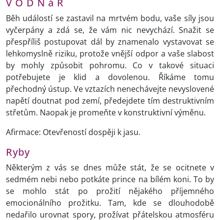
V O D N á Ř
Běh událostí se zastavil na mrtvém bodu, vaše síly jsou
vyčerpány a zdá se, že vám nic nevychází. Snažit se
přespříliš postupovat dál by znamenalo vystavovat se
lehkomyslně riziku, protože vnější odpor a vaše slabost
by mohly způsobit pohromu. Co v takové situaci
potřebujete je klid a dovolenou. Říkáme tomu
přechodný ústup. Ve vztazích nenechávejte nevyslovené
napětí doutnat pod zemí, předejdete tím destruktivním
střetům. Naopak je promeňte v konstruktivní výměnu.
Afirmace: Otevřeností dospěji k jasu.
Ryby
Některým z vás se dnes může stát, že se ocitnete v
sedmém nebi nebo potkáte prince na bílém koni. To by
se mohlo stát po prožití nějakého příjemného
emocionálního prožitku. Tam, kde se dlouhodobě
nedařilo urovnat spory, prožívat přátelskou atmosféru