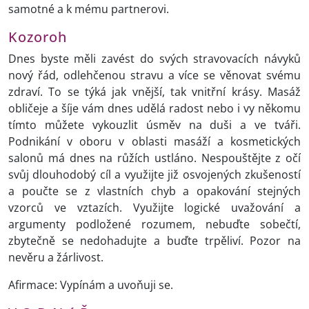
samotné a k mému partnerovi.
Kozoroh
Dnes byste měli zavést do svých stravovacích návyků
nový řád, odlehčenou stravu a více se věnovat svému
zdraví. To se týká jak vnější, tak vnitřní krásy. Masáž
obličeje a šíje vám dnes udělá radost nebo i vy někomu
tímto můžete vykouzlit úsměv na duši a ve tváři.
Podnikání v oboru v oblasti masáží a kosmetických
salonů má dnes na růžích ustláno. Nespouštějte z očí
svůj dlouhodobý cíl a využijte již osvojených zkušeností
a poučte se z vlastních chyb a opakování stejných
vzorců ve vztazích. Využijte logické uvažování a
argumenty podložené rozumem, nebuďte sobečtí,
zbytečně se nedohadujte a buďte trpěliví. Pozor na
nevěru a žárlivost.
Afirmace: Vypínám a uvoňuji se.