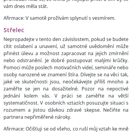
vám dnes měla stát.
Afirmace: V samotě prožívám splynutí s vesmírem.
Střelec
Nepropadejte v tento den závislostem, pokud se budete
cítit oslabení a unavení, už samotné uvědomění může
přinést úlevu a možnost zapracovat na jejich zmírnění
nebo odstranění. Je dobré postupovat malými krůčky.
Pomoci může poslech motivačních videí, semináře nebo
osoby narozené ve znamení štíra. Dívejte se na věci tak,
jaké ve skutečnosti jsou, neočekávejte příliš mnoho a
zaměřte se jen na dosažitelné. Pozor na nepoctivé
jednání kolem vás. V práci se zaměřte na větší
systematičnost. V osobních vztazích posuzujte situaci s
rozumem a jistou dávkou zdravé skepse. Nečiňte na
partnera nepřiměřené nároky.
Afirmace: Očišťuji se od všeho, co ruší můj vztah ke mně