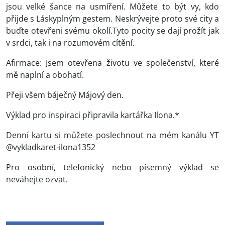
jsou velké šance na usmíření. Můžete to být vy, kdo
přijde s Láskyplným gestem. Neskrývejte proto své city a
buďte otevřeni svému okolí.Tyto pocity se dají prožít jak
v srdci, tak i na rozumovém cítění.
Afirmace: Jsem otevřena životu ve společenství, které
mě naplní a obohatí.
Přeji všem báječný Májový den.
Výklad pro inspiraci připravila kartářka Ilona.*
Denní kartu si můžete poslechnout na mém kanálu YT
@vykladkaret-ilona1352
Pro osobní, telefonický nebo písemný výklad se
neváhejte ozvat.