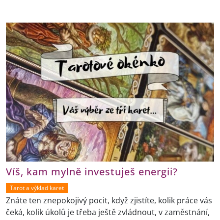
Víš, kam mylně investuješ energii?
Tarot a výklad karet
Znáte ten znepokojivý pocit, když zjistíte, kolik práce vás
čeká, kolik úkolů je třeba ještě zvládnout, v zaměstnání,