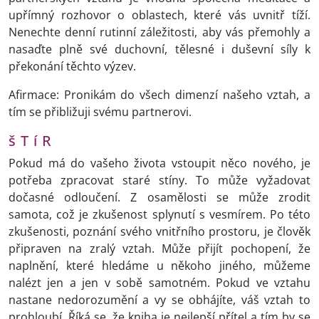
upřímný rozhovor o oblastech, které vás uvnitř tíží.
Nenechte denní rutinní záležitosti, aby vás přemohly a
nasaďte plně své duchovní, tělesné i duševní síly k
překonání těchto výzev.
Afirmace: Pronikám do všech dimenzí našeho vztah, a
tím se přibližuji svému partnerovi.
š T í R
Pokud má do vašeho života vstoupit něco nového, je
potřeba zpracovat staré stíny. To může vyžadovat
dočasné odloučení. Z osamělosti se může zrodit
samota, což je zkušenost splynutí s vesmírem. Po této
zkušenosti, poznání svého vnitřního prostoru, je člověk
připraven na zralý vztah. Může přijít pochopení, že
naplnění, které hledáme u někoho jiného, můžeme
nalézt jen a jen v sobě samotném. Pokud ve vztahu
nastane nedorozumění a vy se obhájíte, váš vztah to
prohloubí. Říká se, že kniha je nejlepší přítel a tím by se