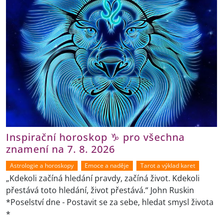
Inspirační horoskop ♑ pro všechna
znamení na 7. 8. 2026
Astrologie a horoskopy
Emoce a naděje
Tarot a výklad karet
„Kdekoli začíná hledání pravdy, začíná život. Kdekoli
přestává toto hledání, život přestává.“ John Ruskin
*Poselství dne - Postavit se za sebe, hledat smysl života
*