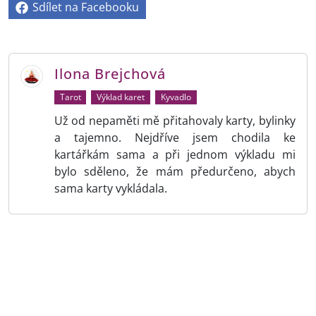
Sdílet na Facebooku
Ilona Brejchová
Tarot
Výklad karet
Kyvadlo
Už od nepaměti mě přitahovaly karty, bylinky
a tajemno. Nejdříve jsem chodila ke
kartářkám sama a při jednom výkladu mi
bylo sděleno, že mám předurčeno, abych
sama karty vykládala.