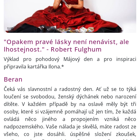
"Opakem pravé lásky není nenávist, ale
lhostejnost." - Robert Fulghum
Výklad pro pohodový Májový den a pro inspiraci
připravila kartářka Ilona.*
Beran
Čeká vás slavnostní a radostný den. Ať už se to týká
loučení se svobodou, ženský dýchánek nebo narození
dítěte. V každém případě by na oslavě měly být tři
osoby, které si vzájemně pomáhají už jen tím, že každá
ovládá něco jiného a propojením vzniká něco
nadpozemského. Vaše nálada je skvělá, máte radost ze
všeho, co jste dosáhli. úspěšné složení zkoušek,