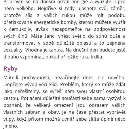
Připravte se na dnešní příval energie a využijte ji pro
něco velkého. Nejdříve si tedy ujasněte svůj záměr,
protože síla z vašich rukou může mít podobu
přetlakované energetické bomby, kterou můžete využít
k čemukoliv, avšak nezapomeňte na zodpovědnost
svých činů. Máte šanci vnést světlo do stínů duše a
transformovat v sobě důležité oblasti a to zejména
sexuality. Vhodná je tantra. Na dnešní den budete jistě
dlouho vzpomínat, pokud přiložíte ruku k dílu.
Ryby
Máte-li pochybnosti, nezačínejte dnes nic nového.
Dopřejte vývoji věcí klid. Problém, který se může zdát
jako neřešitelný, se vyřeší sám svou vlastní osobitou
cestou. Potlačení důležité součásti sebe sama vyzývá k
poznání, že veškerá omezení jsou odrazem vašich
vlastních zábran a obav. Je na čase přestat vyprávět
vtipy, když přitom možná uvnitř sebe cítíte úplně něco
jiného.