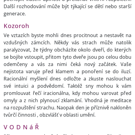
Další rozhodování může být týkající se dětí nebo starší
generace.
Kozoroh
Ve vztazích byste mohli dnes procitnout a nestavět na
vzdušných zámcích. Někdy vás strach může natolik
paralyzovat, že týdny obcházíte okolo dveří, do kterých
se bojíte vstoupit, přitom tyto dveře jsou po celou dobu
odemčeny a vás za nimi čeká nový začátek. Vaše
nejistota varuje před klamem a ponoření se do iluzí.
Racionální myšlení dnes odložte a zkuste naslouchat
své intuici a podvědomí. Taktéž sny mohou k vám
promlouvat řečí iracionálna, kdy mohou varovat před
omyly a z nich plynoucí zklamání. Vhodná je meditace
na rozpuštění strachu. Naopak den je příznivě nakloněn
tvůrčí činnosti , obzvlášť v oblasti umění.
V O D N á Ř