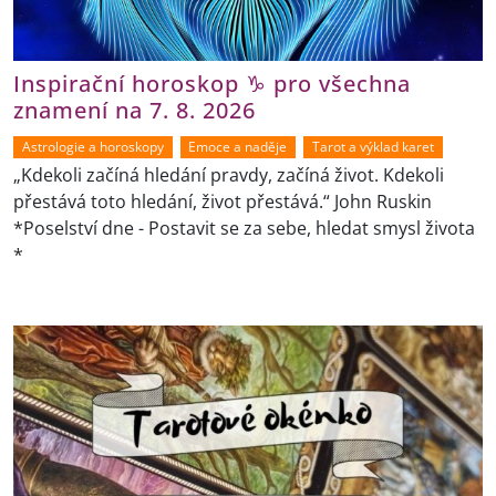
Inspirační horoskop ♑ pro všechna
znamení na 7. 8. 2026
Astrologie a horoskopy
Emoce a naděje
Tarot a výklad karet
„Kdekoli začíná hledání pravdy, začíná život. Kdekoli
přestává toto hledání, život přestává.“ John Ruskin
*Poselství dne - Postavit se za sebe, hledat smysl života
*