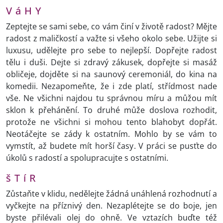
V á H Y
Zeptejte se sami sebe, co vám činí v životě radost? Mějte
radost z maličkostí a važte si všeho okolo sebe. Užijte si
luxusu, udělejte pro sebe to nejlepší. Dopřejte radost
tělu i duši. Dejte si zdravý zákusek, dopřejte si masáž
obličeje, dojděte si na saunový ceremoniál, do kina na
komedii. Nezapomeňte, že i zde platí, střídmost nade
vše. Ne všichni najdou tu správnou míru a můžou mít
sklon k přehánění. To druhé může doslova rozhodit,
protože ne všichni si mohou tento blahobyt dopřát.
Neotáčejte se zády k ostatním. Mohlo by se vám to
vymstít, až budete mít horší časy. V práci se pusťte do
úkolů s radostí a spolupracujte s ostatními.
š T í R
Zůstaňte v klidu, nedělejte žádná unáhlená rozhodnutí a
vyčkejte na příznivý den. Nezaplétejte se do boje, jen
byste přilévali olej do ohně. Ve vztazích buďte též