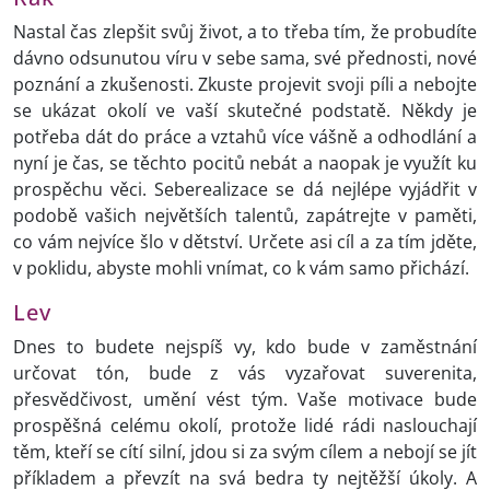
Nastal čas zlepšit svůj život, a to třeba tím, že probudíte
dávno odsunutou víru v sebe sama, své přednosti, nové
poznání a zkušenosti. Zkuste projevit svoji píli a nebojte
se ukázat okolí ve vaší skutečné podstatě. Někdy je
potřeba dát do práce a vztahů více vášně a odhodlání a
nyní je čas, se těchto pocitů nebát a naopak je využít ku
prospěchu věci. Seberealizace se dá nejlépe vyjádřit v
podobě vašich největších talentů, zapátrejte v paměti,
co vám nejvíce šlo v dětství. Určete asi cíl a za tím jděte,
v poklidu, abyste mohli vnímat, co k vám samo přichází.
Lev
Dnes to budete nejspíš vy, kdo bude v zaměstnání
určovat tón, bude z vás vyzařovat suverenita,
přesvědčivost, umění vést tým. Vaše motivace bude
prospěšná celému okolí, protože lidé rádi naslouchají
těm, kteří se cítí silní, jdou si za svým cílem a nebojí se jít
příkladem a převzít na svá bedra ty nejtěžší úkoly. A