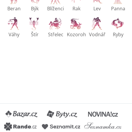
Beran
Býk
Blíženci
Rak
Lev
Panna
Váhy
Štír
Střelec
Kozoroh
Vodnář
Ryby