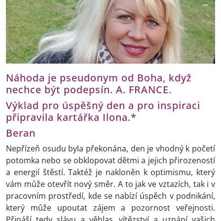
Náhoda je pseudonym od Boha, když
nechce být podepsín. A. FRANCE.
Výklad pro úspěšný den a pro inspiraci
připravila kartářka Ilona.*
Beran
Nepřízeň osudu byla překonána, den je vhodný k početí
potomka nebo se obklopovat dětmi a jejich přirozeností
a energií štěstí. Taktéž je nakloněn k optimismu, který
vám může otevřít nový směr. A to jak ve vztazích, tak i v
pracovním prostředí, kde se nabízí úspěch v podnikání,
který může upoutat zájem a pozornost veřejnosti.
Přináší tedy slávu a věhlas, vítězství a uznání vašich