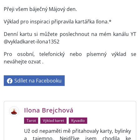
Přeji všem báječný Májový den.
Výklad pro inspiraci připravila kartářka Ilona.*
Denní kartu si můžete poslechnout na mém kanálu YT
@vykladkaret-ilona1352
Pro osobní, telefonický nebo písemný výklad se
neváhejte ozvat .
Sdílet na Facebooku
Ilona Brejchová
Tarot
Výklad karet
Kyvadlo
Už od nepaměti mě přitahovaly karty, bylinky
a tajemno. Nejdříve jsem chodila ke