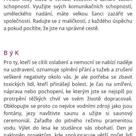
schopností. Využijte svých komunikačních schopností,
uměleckého nadání, máte velkou šanci zazářit ve
společnosti. Radujte se z maličkostí, z každého úspěchu
a pokud pocítíte, že jste na správné cestě.
B ý K
Pro ty, kteří se cítili oslabení a nemocní se nabízí naděje
na uzdravení, oznamuje splnění přání a tužeb a zrušení
veškeré negativity okolo vás. Je ale potřeba se zbavit
toxických lidí, kteří přinášejí bolest. Je čas na smíření,
náprava nebo pochopení, ke kterým jste se nejspíš po
protrpění těžkých chvil ve svém životě dopracovali.
Obklopujte se proto co nejvíce vodními zdroji jako jsou
fontány, jezy navštivte saunu a užijte si saunový
ceremoniál. Zařaďte do pitného režimu pramenitou
vodu. Výlet do lesa ke studánce vás obohatí. Den je
nakloněn projektům, kde spolupracuje větší počet lidí