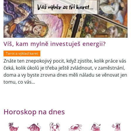
Víš, kam mylně investuješ energii?
Tarot a výklad karet
Znáte ten znepokojivý pocit, když zjistíte, kolik práce vás
čeká, kolik úkolů je třeba ještě zvládnout, v zaměstnání,
doma a vy byste zrovna dnes měli náladu se věnovat jen
tomu, co vás...
Horoskop na dnes