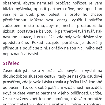
obezřetní, abyste nemuseli prožívat hořkost. Je vám
blízká myšlenka, opustit partnera dříve, než opustí on
vás? Je to útěk před bolestí, a proto ho chcete
předběhnout. Můžete svou energii využít i tvůrčím
způsobem, místo toho, abyste jí nechali prostoupit do
úzkosti, postavte se k životu i k partnerovi tváří tvář. Pak
nastane situace, která ukáže, zda byly vaše děsivé vize
opodstatněné. Pokud zažijete porážku, je dobré ji
přijmout a poučit se z ní. Porážky nejsou nic jiného než
nepoznaná vítězství.
Střelec
Zasnoubili jste se a v práci vás povýšili a vyslali na
dlouhodobou služební cestu? I tady se naskýtá osudové
prověření, zda je vaše Láska trvalá a přečká i krátkodobé
odloučení. To, co k sobě patří ani vzdálenost nerozdělí.
Když budete vnímat partnera v jeho odlišnosti, ucítíte,
že jste vrženy zpět k sobě samému, což vám pomůže
pochopit vlastní úplnost a překonat vnitřní rozpolcení.