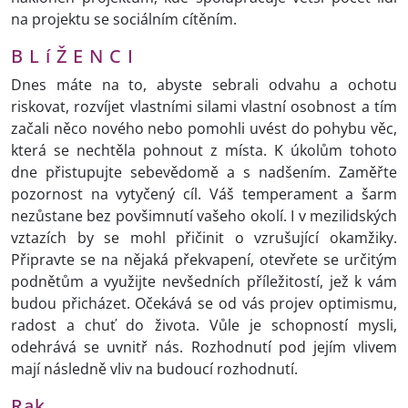
na projektu se sociálním cítěním.
B L í Ž E N C I
Dnes máte na to, abyste sebrali odvahu a ochotu
riskovat, rozvíjet vlastními silami vlastní osobnost a tím
začali něco nového nebo pomohli uvést do pohybu věc,
která se nechtěla pohnout z místa. K úkolům tohoto
dne přistupujte sebevědomě a s nadšením. Zaměřte
pozornost na vytyčený cíl. Váš temperament a šarm
nezůstane bez povšimnutí vašeho okolí. I v mezilidských
vztazích by se mohl přičinit o vzrušující okamžiky.
Připravte se na nějaká překvapení, otevřete se určitým
podnětům a využijte nevšedních příležitostí, jež k vám
budou přicházet. Očekává se od vás projev optimismu,
radost a chuť do života. Vůle je schopností mysli,
odehrává se uvnitř nás. Rozhodnutí pod jejím vlivem
mají následně vliv na budoucí rozhodnutí.
Rak