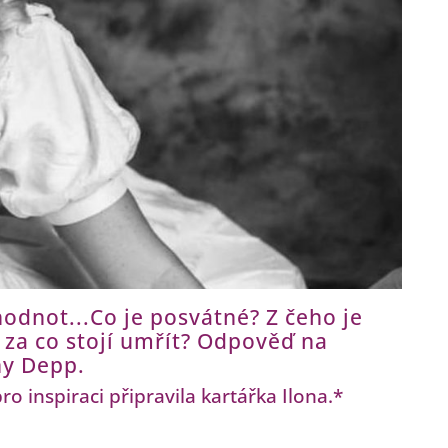
 hodnot...Co je posvátné? Z čeho je
a za co stojí umřít? Odpověď na
ny Depp.
 inspiraci připravila kartářka Ilona.*