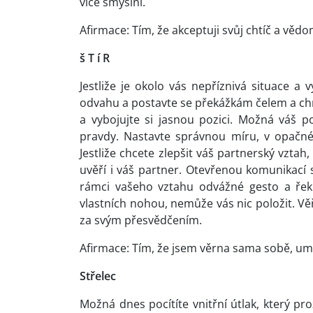
více smyslní.
Afirmace: Tím, že akceptuji svůj chtíč a věd
š T í R
Jestliže je okolo vás nepříznivá situace a
odvahu a postavte se překážkám čelem a chra
a vybojujte si jasnou pozici. Možná váš p
pravdy. Nastavte správnou míru, v opačn
Jestliže chcete zlepšit váš partnerský vztah,
uvěří i váš partner. Otevřenou komunikací
rámci vašeho vztahu odvážné gesto a řekn
vlastních nohou, nemůže vás nic položit. Vě
za svým přesvědčením.
Afirmace: Tím, že jsem věrna sama sobě, umo
Střelec
Možná dnes pocítíte vnitřní útlak, který pr