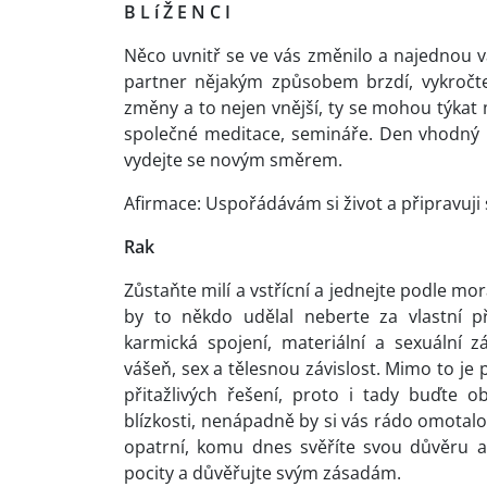
B L í Ž E N C I
Něco uvnitř se ve vás změnilo a najednou v
partner nějakým způsobem brzdí, vykročt
změny a to nejen vnější, ty se mohou týkat m
společné meditace, semináře. Den vhodný pr
vydejte se novým směrem.
Afirmace: Uspořádávám si život a připravuji 
Rak
Zůstaňte milí a vstřícní a jednejte podle morá
by to někdo udělal neberte za vlastní př
karmická spojení, materiální a sexuální z
vášeň, sex a tělesnou závislost. Mimo to je
přitažlivých řešení, proto i tady buďte o
blízkosti, nenápadně by si vás rádo omotalo 
opatrní, komu dnes svěříte svou důvěru 
pocity a důvěřujte svým zásadám.