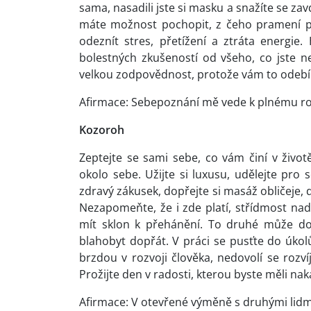
sama, nasadili jste si masku a snažíte se zav
máte možnost pochopit, z čeho pramení p
odeznít stres, přetížení a ztráta energie.
bolestných zkušeností od všeho, co jste ne
velkou zodpovědnost, protože vám to odebírá 
Afirmace: Sebepoznání mě vede k plnému rozv
Kozoroh
Zeptejte se sami sebe, co vám činí v život
okolo sebe. Užijte si luxusu, udělejte pro s
zdravý zákusek, dopřejte si masáž obličeje, 
Nezapomeňte, že i zde platí, střídmost na
mít sklon k přehánění. To druhé může do
blahobyt dopřát. V práci se pusťte do úkolů
brzdou v rozvoji člověka, nedovolí se rozví
Prožijte den v radosti, kterou byste měli nak
Afirmace: V otevřené výměně s druhými lidm