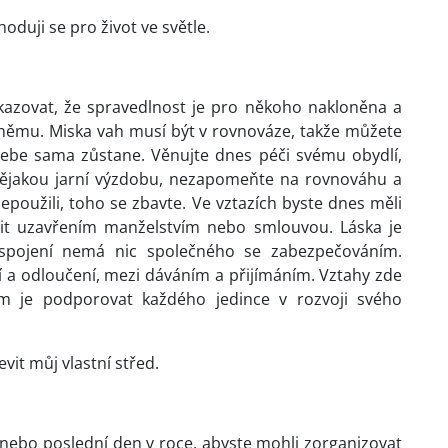
duji se pro život ve světle.
kazovat, že spravedlnost je pro někoho nakloněna a
 němu. Miska vah musí být v rovnováze, takže můžete
 sebe sama zůstane. Věnujte dnes péči svému obydlí,
ějakou jarní výzdobu, nezapomeňte na rovnováhu a
nepoužili, toho se zbavte. Ve vztazích byste dnes měli
stit uzavřením manželstvím nebo smlouvou. Láska je
spojení nemá nic společného se zabezpečováním.
í a odloučení, mezi dáváním a přijímáním. Vztahy zde
lem je podporovat každého jedince v rozvoji svého
it můj vlastní střed.
nebo poslední den v roce, abyste mohli zorganizovat