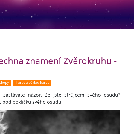
echna znamení Zvěrokruhu -
oskopy
Tarot a výklad karet
zastáváte názor, že jste strůjcem svého osudu?
t pod pokličku svého osudu.