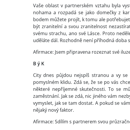
Vaše oblast v partnerském vztahu byla vys
nohama a rozpadá se jako domečky z kare
bodem můžete projít, k tomu ale potřebujete 
být zranitelní a svou zranitelnost nezastír
svému strachu, ano své Lásce. Proto neděle
uděláte dál. Rozhodně není příhodná doba s
Afirmace: Jsem připravena rozeznat své iluz
B ý K
City dnes půjdou nejspíš stranou a vy se
pomyslném klidu. Zdá se, že se po vás chce,
některé nepříjemné skutečnosti. To se můž
zaměstnání. Jak se zdá, nic jiného vám nezbý
vymyslet, jak se tam dostat. A pokud se vám 
nějaký nový faktor.
Afirmace: Sdílím s partnerem svou průzračno