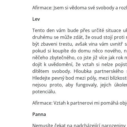
Afirmace: Jsem si vědoma své svobody a rozho
Lev
Tento den vám bude přes určité situace u
druhému se může zdát, že osud stojí proti
být zbaveni trestu, avšak vina vám uvnitř
pokud si koupíte do domu něco nového, n
něčeho zbytečného, co jste již více jak rok 
dojít k uvědomění, že vztah si nelze poji
dítětem svobody. Hloubka partnerského 
Hledejte pevný bod mezi póly, mezi blízkost
nejsou proto, aby fungovaly, jejich úko
potenciálu.
Afirmace: Vztah k partnerovi mi pomáhá objev
Panna
Nemusíte čekat na nadcházející narozeniny 