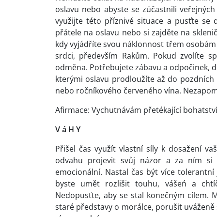
oslavu nebo abyste se zúčastnili veřejných
využijte této příznivé situace a pusťte s
přátele na oslavu nebo si zajděte na skleni
kdy vyjádříte svou náklonnost třem osobám z
srdci, především Rakům. Pokud zvolíte s
odměna. Potřebujete zábavu a odpočinek, den 
kterými oslavu prodloužíte až do pozdních 
nebo ročníkového červeného vína. Nezapome
Afirmace: Vychutnávám přetékající bohatstv
V á H Y
Přišel čas využít vlastní síly k dosažení va
odvahu projevit svůj názor a za ním si 
emocionální. Nastal čas být více tolerantn
byste umět rozlišit touhu, vášeń a chtí
Nedopusťte, aby se stal konečným cílem. M
staré představy o morálce, porušit uváženě