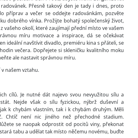
 radovánek. Přesně takový den je tady i dnes, proto
e do příprav a večer se oddejte radovánkám, pozvěte
čku dobrého vínka. Prožijte bohatý společenský život,
 vašeho okolí, které zaujímají přední místo ve vašem
právnou míru motivace a inspirace, dá se očekávat
ideální navštívit divadlo, premiéru kina s přáteli, se
hodin večera. Dopřejete si skleničku kvalitního moku
ňte ale nastavit správnou míru.
í v našem vztahu.
šich cílů. Je nutné dát najevo svou nevyužitou sílu a
stát. Nejde však o sílu fyzickou, nýbrž duševní a
í jak k chybám vlastním, tak i k chybám druhým. Měli
č. Chtíč není nic jiného než přechodné stadium.
ůžete se naopak odprostit od pocitů viny, překonat
 stará tabu a udělat tak místo něčemu novému, buďte