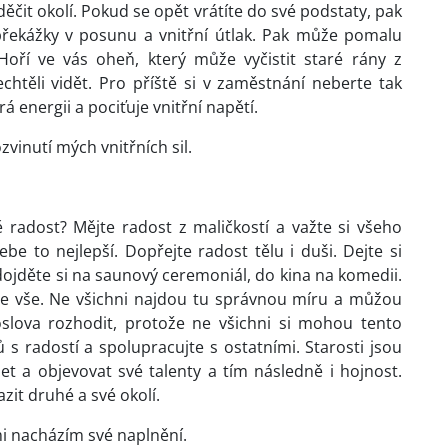
děčit okolí. Pokud se opět vrátíte do své podstaty, pak
řekážky v posunu a vnitřní útlak. Pak může pomalu
 Hoří ve vás oheň, který může vyčistit staré rány z
chtěli vidět. Pro příště si v zaměstnání neberte tak
energii a pociťuje vnitřní napětí.
inutí mých vnitřních sil.
ě radost? Mějte radost z maličkostí a važte si všeho
ebe to nejlepší. Dopřejte radost tělu i duši. Dejte si
dojděte si na saunový ceremoniál, do kina na komedii.
de vše. Ne všichni najdou tu správnou míru a můžou
slova rozhodit, protože ne všichni si mohou tento
 s radostí a spolupracujte s ostatními. Starosti jsou
jet a objevovat své talenty a tím následně i hojnost.
azit druhé a své okolí.
i nacházím své naplnění.