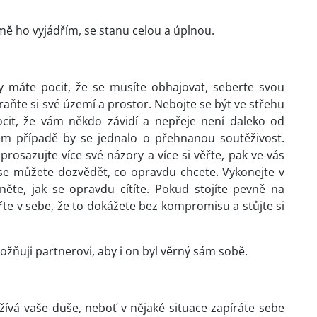
omě ho vyjádřím, se stanu celou a úplnou.
 vy máte pocit, že se musíte obhajovat, seberte svou
ňte si své území a prostor. Nebojte se být ve střehu
ocit, že vám někdo závidí a nepřeje není daleko od
ém případě by se jednalo o přehnanou soutěživost.
 prosazujte více své názory a více si věřte, pak ve vás
 se můžete dozvědět, co opravdu chcete. Vykonejte v
ěte, jak se opravdu cítíte. Pokud stojíte pevně na
řte v sebe, že to dokážete bez kompromisu a stůjte si
žňuji partnerovi, aby i on byl věrný sám sobě.
ožívá vaše duše, neboť v nějaké situace zapíráte sebe