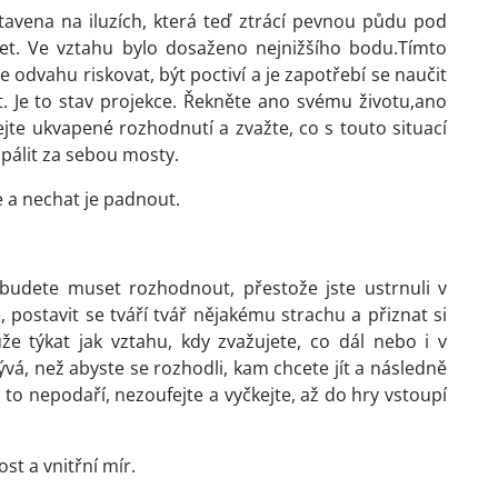
tavena na iluzích, která teď ztrácí pevnou půdu pod
t. Ve vztahu bylo dosaženo nejnižšího bodu.Tímto
odvahu riskovat, být poctiví a je zapotřebí se naučit
at. Je to stav projekce. Řekněte ano svému životu,ano
jte ukvapené rozhodnutí a zvažte, co s touto situací
pálit za sebou mosty.
e a nechat je padnout.
 budete muset rozhodnout, přestože jste ustrnuli v
 postavit se tváří tvář nějakému strachu a přiznat si
e týkat jak vztahu, kdy zvažujete, co dál nebo i v
vá, než abyste se rozhodli, kam chcete jít a následně
to nepodaří, nezoufejte a vyčkejte, až do hry vstoupí
st a vnitřní mír.