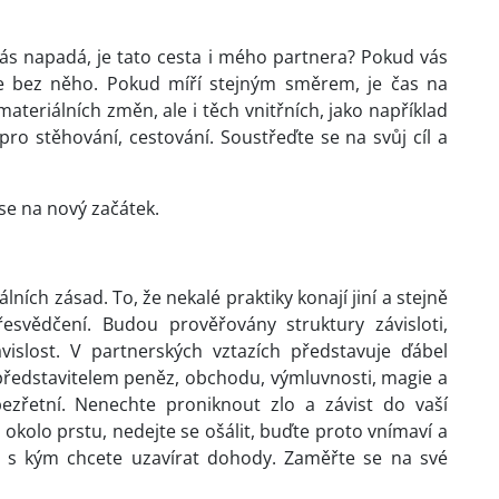
ás napadá, je tato cesta i mého partnera? Pokud vás
e bez něho. Pokud míří stejným směrem, je čas na
ateriálních změn, ale i těch vnitřních, jako například
o stěhování, cestování. Soustřeďte se na svůj cíl a
se na nový začátek.
lních zásad. To, že nekalé praktiky konají jiní a stejně
esvědčení. Budou prověřovány struktury závisloti,
ávislost. V partnerských vztazích představuje ďábel
 představitelem peněz, obchodu, výmluvnosti, magie a
bezřetní. Nenechte proniknout zlo a závist do vaší
okolo prstu, nedejte se ošálit, buďte proto vnímaví a
a s kým chcete uzavírat dohody. Zaměřte se na své