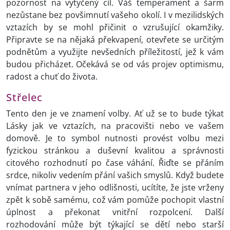
pozornost na vytyčený cíl. Váš temperament a šarm
nezůstane bez povšimnutí vašeho okolí. I v mezilidských
vztazích by se mohl přičinit o vzrušující okamžiky.
Připravte se na nějaká překvapení, otevřete se určitým
podnětům a využijte nevšedních příležitostí, jež k vám
budou přicházet. Očekává se od vás projev optimismu,
radost a chuť do života.
Střelec
Tento den je ve znamení volby. Ať už se to bude týkat
Lásky jak ve vztazích, na pracovišti nebo ve vašem
domově. Je to symbol nutnosti provést volbu mezi
fyzickou stránkou a duševní kvalitou a správnosti
citového rozhodnutí po čase váhání. Řiďte se přáním
srdce, nikoliv vedením přání vašich smyslů. Když budete
vnímat partnera v jeho odlišnosti, ucítíte, že jste vrženy
zpět k sobě samému, což vám pomůže pochopit vlastní
úplnost a překonat vnitřní rozpolcení. Další
rozhodování může být týkající se dětí nebo starší