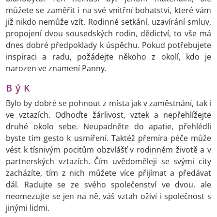
můžete se zaměřit i na své vnitřní bohatství, které vám
již nikdo nemůže vzít. Rodinné setkání, uzavírání smluv,
propojení dvou sousedských rodin, dědictví, to vše má
dnes dobré předpoklady k úspěchu. Pokud potřebujete
inspiraci a radu, požádejte někoho z okolí, kdo je
narozen ve znamení Panny.
B ý K
Bylo by dobré se pohnout z místa jak v zaměstnání, tak i
ve vztazích. Odhoďte žárlivost, vztek a nepřehlížejte
druhé okolo sebe. Neupadněte do apatie, přehlédli
byste tím gesto k usmíření. Taktéž přemíra péče může
vést k tísnivým pocitům obzvlášť v rodinném životě a v
partnerských vztazích. Čím uvědoměleji se svými city
zacházíte, tím z nich můžete více přijímat a předávat
dál. Radujte se ze svého společenství ve dvou, ale
neomezujte se jen na ně, váš vztah oživí i společnost s
jinými lidmi.