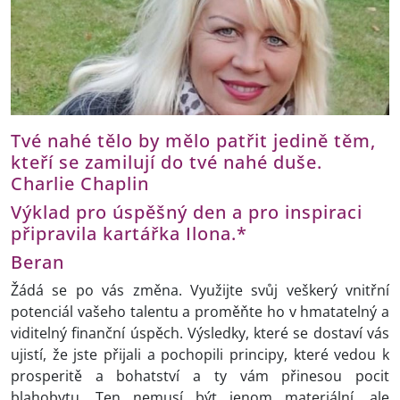
Tvé nahé tělo by mělo patřit jedině těm,
kteří se zamilují do tvé nahé duše.
Charlie Chaplin
Výklad pro úspěšný den a pro inspiraci
připravila kartářka Ilona.*
Beran
Žádá se po vás změna. Využijte svůj veškerý vnitřní
potenciál vašeho talentu a proměňte ho v hmatatelný a
viditelný finanční úspěch. Výsledky, které se dostaví vás
ujistí, že jste přijali a pochopili principy, které vedou k
prosperitě a bohatství a ty vám přinesou pocit
blahobytu. Ten nemusí být jenom materiální, ale