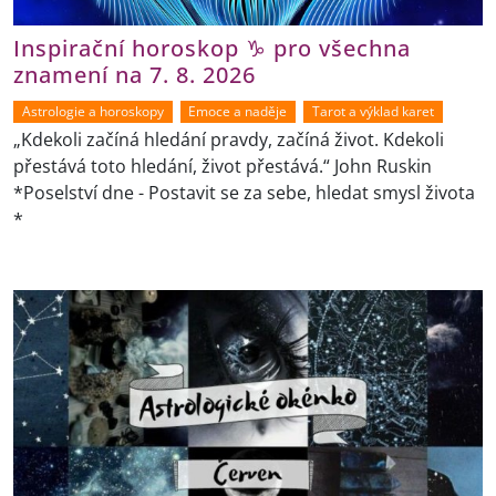
Inspirační horoskop ♑ pro všechna
znamení na 7. 8. 2026
Astrologie a horoskopy
Emoce a naděje
Tarot a výklad karet
„Kdekoli začíná hledání pravdy, začíná život. Kdekoli
přestává toto hledání, život přestává.“ John Ruskin
*Poselství dne - Postavit se za sebe, hledat smysl života
*