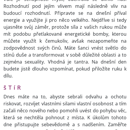
Rozhodnutí pod jejím vlivem mají následně vliv na
budoucí rozhodnutí. Připravte se na dnešní příval
energie a využijte ji pro něco velkého. Nejdříve si tedy
ujasněte svůj záměr, protože síla z vašich rukou může
mít podobu přetlakované energetické bomby, kterou
můžete využít k čemukoliv, avšak nezapomeňte na
zodpovědnost svých činů. Máte šanci vnést světlo do
stínů duše a transformovat v sobě důležité oblasti a to
zejména sexuality. Vhodná je tantra. Na dnešní den
budete jistě dlouho vzpomínat, pokud přiložíte ruku k
dílu.
š T í R
Dnes máte na to, abyste sebrali odvahu a ochotu
riskovat, rozvíjet vlastními silami vlastní osobnost a tím
začali něco nového nebo pomohli uvést do pohybu věc,
která se nechtěla pohnout z místa. K úkolům tohoto
dne přistupujte sebevědomě a s nadšením. Zaměřte