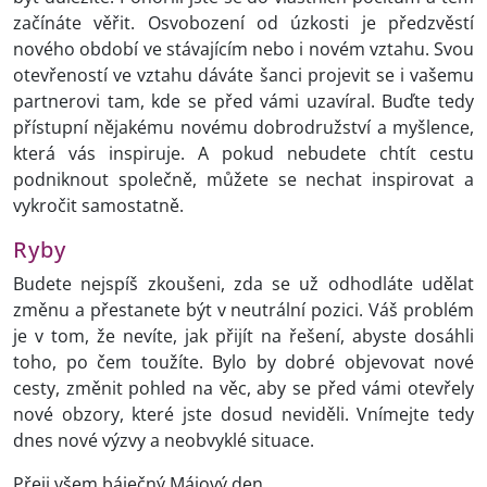
začínáte věřit. Osvobození od úzkosti je předzvěstí
nového období ve stávajícím nebo i novém vztahu. Svou
otevřeností ve vztahu dáváte šanci projevit se i vašemu
partnerovi tam, kde se před vámi uzavíral. Buďte tedy
přístupní nějakému novému dobrodružství a myšlence,
která vás inspiruje. A pokud nebudete chtít cestu
podniknout společně, můžete se nechat inspirovat a
vykročit samostatně.
Ryby
Budete nejspíš zkoušeni, zda se už odhodláte udělat
změnu a přestanete být v neutrální pozici. Váš problém
je v tom, že nevíte, jak přijít na řešení, abyste dosáhli
toho, po čem toužíte. Bylo by dobré objevovat nové
cesty, změnit pohled na věc, aby se před vámi otevřely
nové obzory, které jste dosud neviděli. Vnímejte tedy
dnes nové výzvy a neobvyklé situace.
Přeji všem báječný Májový den.