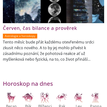
Červen, čas bilance a prověrek
Astrologie a horoskopy
Tento měsíc bude přát každému otevřenému srdci
zkusit něco nového. A to by jej mohlo přivést k
zásadnímu poznání, že pohotová reakce ať už
myšlenková nebo fyzická, na to, co život přináší...
Horoskop na dnes
Beran
Býk
Blíženci
Rak
Lev
Panna