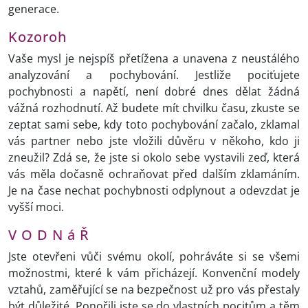
generace.
Kozoroh
Vaše mysl je nejspíš přetížena a unavena z neustálého
analyzování a pochybování. Jestliže pociťujete
pochybnosti a napětí, není dobré dnes dělat žádná
vážná rozhodnutí. Až budete mít chvilku času, zkuste se
zeptat sami sebe, kdy toto pochybování začalo, zklamal
vás partner nebo jste vložili důvěru v někoho, kdo ji
zneužil? Zdá se, že jste si okolo sebe vystavili zeď, která
vás měla dočasně ochraňovat před dalším zklamáním.
Je na čase nechat pochybnosti odplynout a odevzdat je
vyšší moci.
V O D N á Ř
Jste otevřeni vůči svému okolí, pohráváte si se všemi
možnostmi, které k vám přicházejí. Konvenční modely
vztahů, zaměřující se na bezpečnost už pro vás přestaly
být důležité. Ponořili jste se do vlastních pocitům a těm