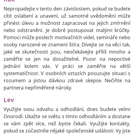
Nepropadejte v tento den závislostem, pokud se budete
cítit oslabení a unavení, už samotné uvědomění může
přinést úlevu a možnost zapracovat na jejich zmírnění
nebo odstranění. Je dobré postupovat malými krůčky.
Pomoci může poslech motivačních videí, semináře nebo
osoby narozené ve znamení štíra. Dívejte se na věci tak,
jaké ve skutečnosti jsou, neočekávejte příliš mnoho a
zaměřte se jen na dosažitelné. Pozor na nepoctivé
jednání kolem vás. V práci se zaměřte na větší
systematičnost. V osobních vztazích posuzujte situaci s
rozumem a jistou dávkou zdravé skepse. Nečiňte na
partnera nepřiměřené nároky.
Lev
Využijte svou odvahu a odhodlání, dnes budete velmi
činorodí. Ukažte se světu s tímto odhodláním a dostane
se vám zpět více, než byste čekali. Využijte kontakty,
pokud se zúčastníte nějaké společenské události. Vy jste