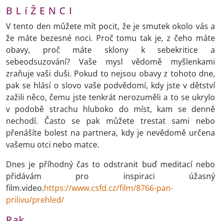
B L í Ž E N C I
V tento den můžete mít pocit, že je smutek okolo vás a
že máte bezesné noci. Proč tomu tak je, z čeho máte
obavy, proč máte sklony k sebekritice a
sebeodsuzování? Vaše mysl vědomě myšlenkami
zraňuje vaši duši. Pokud to nejsou obavy z tohoto dne,
pak se hlásí o slovo vaše podvědomí, kdy jste v dětství
zažili něco, čemu jste tenkrát nerozuměli a to se ukrylo
v podobě strachu hluboko do míst, kam se denně
nechodí. Často se pak můžete trestat sami nebo
přenášíte bolest na partnera, kdy je nevědomě určena
vašemu otci nebo matce.
Dnes je příhodný čas to odstranit buď meditací nebo
přidávám pro inspiraci úžasný
film.video.
https://www.csfd.cz/film/8766-pan-
prilivu/prehled/
Rak