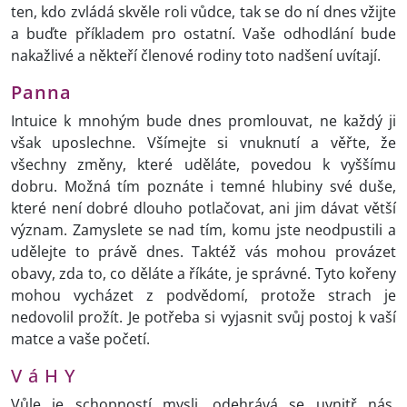
ten, kdo zvládá skvěle roli vůdce, tak se do ní dnes vžijte
a buďte příkladem pro ostatní. Vaše odhodlání bude
nakažlivé a někteří členové rodiny toto nadšení uvítají.
Panna
Intuice k mnohým bude dnes promlouvat, ne každý ji
však uposlechne. Všímejte si vnuknutí a věřte, že
všechny změny, které uděláte, povedou k vyššímu
dobru. Možná tím poznáte i temné hlubiny své duše,
které není dobré dlouho potlačovat, ani jim dávat větší
význam. Zamyslete se nad tím, komu jste neodpustili a
udělejte to právě dnes. Taktéž vás mohou provázet
obavy, zda to, co děláte a říkáte, je správné. Tyto kořeny
mohou vycházet z podvědomí, protože strach je
nedovolil prožít. Je potřeba si vyjasnit svůj postoj k vaší
matce a vaše početí.
V á H Y
Vůle je schopností mysli, odehrává se uvnitř nás.