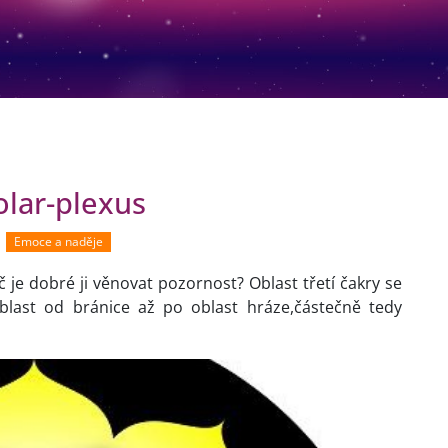
olar-plexus
Emoce a naděje
roč je dobré ji věnovat pozornost? Oblast třetí čakry se
blast od bránice až po oblast hráze,částečně tedy