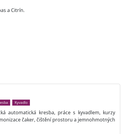
s a Citrín.
resba
Kyvadlo
cká automatická kresba, práce s kyvadlem, kurzy
rmonizace čaker, čištění prostoru a jemnohmotných