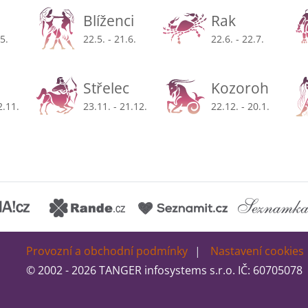
Blíženci
Rak
.5.
22.5. - 21.6.
22.6. - 22.7.
Střelec
Kozoroh
2.11.
23.11. - 21.12.
22.12. - 20.1.
Provozní a obchodní podmínky
Nastavení cookies
© 2002 - 2026 TANGER infosystems s.r.o. IČ: 60705078