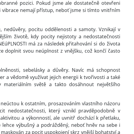
obranné pozici. Pokud jsme ale dostatečně otevřeni
ni vibrace nemají přístup, neboť jsme si tímto vnitřním
, nedůvěry, pocitu oddělenosti a samoty. Vznikají v
ějším životě, kdy pocity nejistoty a nedostatečnosti
t NEúPLNOSTI má za následek přitahování si do života
e doplnit svou neúplnost z vnějšku, což končí často
plněnosti, sebelásky a důvěry. Navíc má schopnost
a vědomě využívat jejich energii k tvořivosti a také
 materiálním světě a takto dosáhnout největšího
e neúctou k ostatním, prosazováním vlastního názoru
ocit nedostatečnosti, který vznikl pravděpodobně v
ktivitou a výkonností, ale uvnitř dochází k přetlaku,
je lehce výbušný a podrážděný, neboť hněv na sebe i
 maskován za pocit uspokojení skrz vnější bohatství a