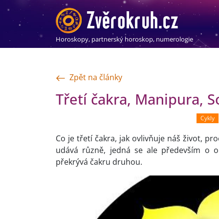
Horoskopy, partnerský horoskop, numerologie
Zpět na články
Třetí čakra, Manipura, S
Cykly
Co je třetí čakra, jak ovlivňuje náš život, p
udává různě, jedná se ale především o o
překrývá čakru druhou.