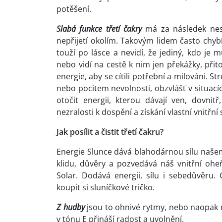
potěšení.
Slabá funkce třetí čakry
má za následek nesc
nepřijetí okolím. Takovým lidem často chyb
touží po lásce a nevidí, že jediný, kdo je m
nebo vidí na cestě k nim jen překážky, přit
energie, aby se cítili potřební a milováni. St
nebo pocitem nevolnosti, obzvlášť v situacíc
otočit energii, kterou dávají ven, dovn
nezralosti k dospění a získání vlastní vnitřní s
Jak posílit a čistit třetí čakru?
Energie Slunce dává blahodárnou sílu našem
klidu, důvěry a pozvedává náš vnitřní ohe
Solar. Dodává energii, sílu i sebedůvěru. 
koupit si sluníčkové tričko.
Z hudby
jsou to ohnivé rytmy, nebo naopak něc
v tónu E přináší radost a uvolnění.