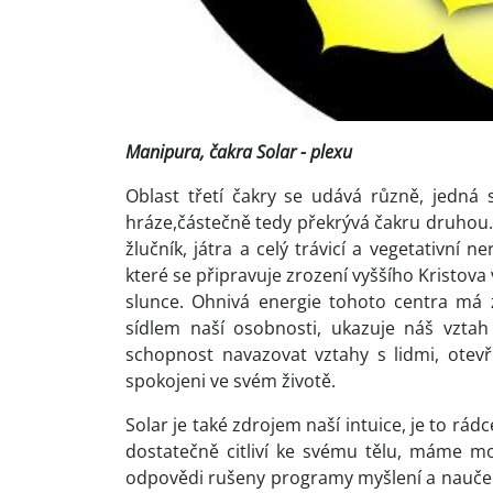
Manipura, čakra Solar - plexu
Oblast třetí čakry se udává různě, jedná
hráze,částečně tedy překrývá čakru druhou. J
žlučník, játra a celý trávicí a vegetativní 
které se připravuje zrození vyššího Kristova
slunce. Ohnivá energie tohoto centra má z
sídlem naší osobnosti, ukazuje náš vzta
schopnost navazovat vztahy s lidmi, otevř
spokojeni ve svém životě.
Solar je také zdrojem naší intuice, je to rád
dostatečně citliví ke svému tělu, máme m
odpovědi rušeny programy myšlení a naučen