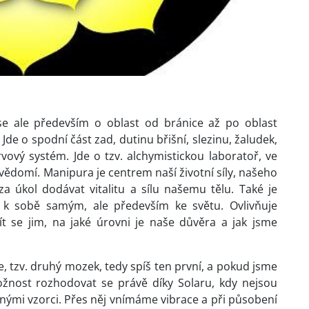
 se ale především o oblast od bránice až po oblast
de o spodní část zad, dutinu břišní, slezinu, žaludek,
nervový systém. Jde o tzv. alchymistickou laboratoř, ve
 vědomí. Manipura je centrem naší životní síly, našeho
a úkol dodávat vitalitu a sílu našemu tělu. Také je
h k sobě samým, ale především ke světu. Ovlivňuje
ít se jim, na jaké úrovni je naše důvěra a jak jsme
ce, tzv. druhý mozek, tedy spíš ten první, a pokud jsme
ožnost rozhodovat se právě díky Solaru, kdy nejsou
ými vzorci. Přes něj vnímáme vibrace a při působení