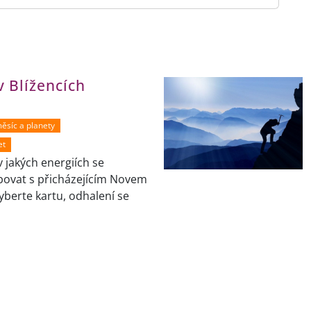
v Blížencích
měsíc a planety
et
v jakých energiích se
ovat s přicházejícím Novem
Vyberte kartu, odhalení se