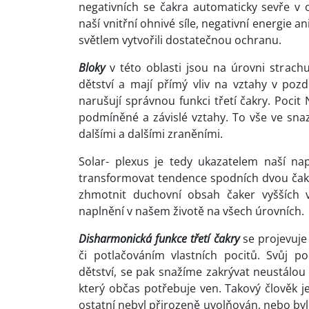
negativních se čakra automaticky sevře v 
naší vnitřní ohnivé síle, negativní energie a
světlem vytvořili dostatečnou ochranu.
Bloky
v této oblasti jsou na úrovni strachu
dětství a mají přímý vliv na vztahy v pozd
narušují správnou funkci třetí čakry. Poci
podmíněné a závislé vztahy. To vše ve snaz
dalšími a dalšími zraněními.
Solar- plexus je tedy ukazatelem naší na
transformovat tendence spodních dvou čaker 
zhmotnit duchovní obsah čaker vyšších v
naplnění v našem životě na všech úrovních.
Disharmonická funkce třetí čakry
se projevuj
či potlačováním vlastních pocitů. Svůj p
dětství, se pak snažíme zakrývat neustálou a
který občas potřebuje ven. Takový člověk 
ostatní nebyl přirozeně uvolňován, nebo byl