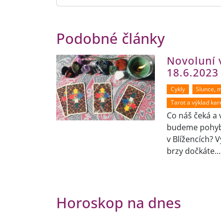
Podobné články
Novoluní 
18.6.2023
Cykly
Slunce, 
Tarot a výklad kar
Co náš čeká a 
budeme pohyb
v Blížencích? 
brzy dočkáte…
Horoskop na dnes