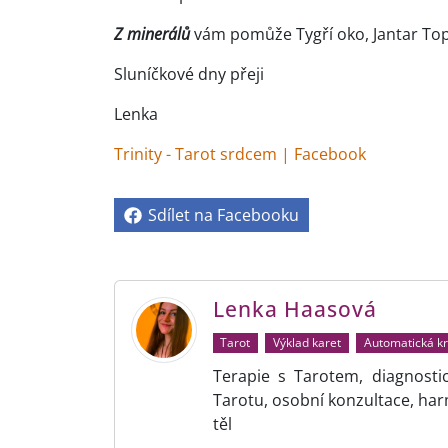
Z minerálů
vám pomůže Tygří oko, Jantar Topa
Sluníčkové dny přeji
Lenka
Trinity - Tarot srdcem | Facebook
Sdílet na Facebooku
Lenka Haasová
Tarot
Výklad karet
Automatická k
Terapie s Tarotem, diagnosti
Tarotu, osobní konzultace, ha
těl