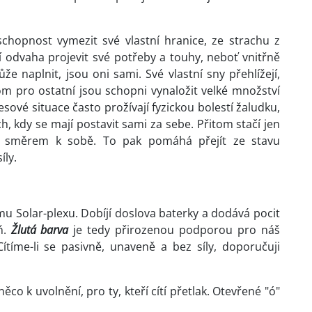
hopnost vymezit své vlastní hranice, ze strachu z
í odvaha projevit své potřeby a touhy, neboť vnitřně
ůže naplnit, jsou oni sami. Své vlastní sny přehlížejí,
om pro ostatní jsou schopni vynaložit velké množství
resové situace často prožívají fyzickou bolestí žaludku,
h, kdy se mají postavit sami za sebe. Přitom stačí jen
itř, směrem k sobě. To pak pomáhá přejít ze stavu
íly.
u Solar-plexu. Dobíjí doslova baterky a dodává pocit
ň.
Žlutá barva
je tedy přirozenou podporou pro náš
Cítíme-li se pasivně, unaveně a bez síly, doporučuji
o k uvolnění, pro ty, kteří cítí přetlak. Otevřené "ó"