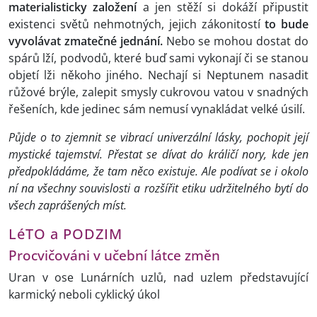
materialisticky založení
a jen stěží si dokáží připustit
existenci světů nehmotných, jejich zákonitostí
to bude
vyvolávat zmatečné jednání.
Nebo se mohou dostat do
spárů lží, podvodů, které buď sami vykonají či se stanou
objetí lži někoho jiného. Nechají si Neptunem nasadit
růžové brýle, zalepit smysly cukrovou vatou v snadných
řešeních, kde jedinec sám nemusí vynakládat velké úsilí.
Půjde o to zjemnit se vibrací univerzální lásky, pochopit její
mystické tajemství. Přestat se dívat do králičí nory, kde jen
předpokládáme, že tam něco existuje. Ale podívat se i okolo
ní na všechny souvislosti a rozšířit etiku udržitelného bytí do
všech zaprášených míst.
LéTO a PODZIM
Procvičováni v učební látce změn
Uran v ose Lunárních uzlů, nad uzlem představující
karmický neboli cyklický úkol