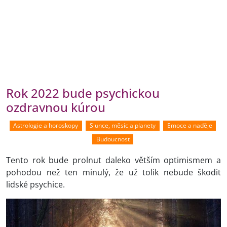
Rok 2022 bude psychickou
ozdravnou kúrou
Astrologie a horoskopy
Slunce, měsíc a planety
Emoce a naděje
Budoucnost
Tento rok bude prolnut daleko větším optimismem a
pohodou než ten minulý, že už tolik nebude škodit
lidské psychice.