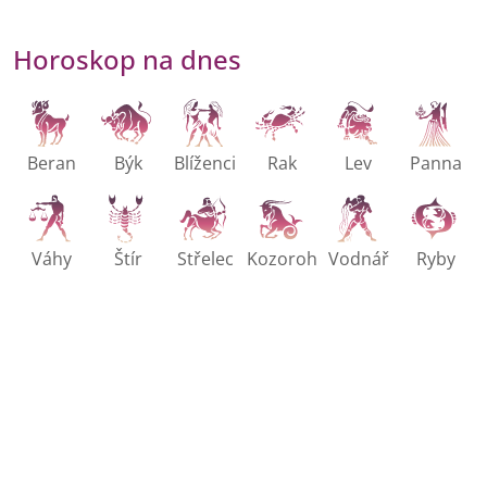
Horoskop na dnes
Beran
Býk
Blíženci
Rak
Lev
Panna
Váhy
Štír
Střelec
Kozoroh
Vodnář
Ryby