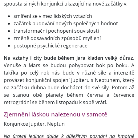
spousta silných konjunkcí ukazující na nové začátky v:
smíření se v mezilidských vztazích
začátek budování nových společných hodnot
transformační pochopení souvislostí
změně dosavadních způsobů myšlení
postupné psychické regenerace
Na vztahy i city bude během jara kladen velký důraz.
Venuše a Mars se budou pohybovat bok po boku. A
takřka po celý rok nás bude v různé síle a intenzitě
provázet konjunkční spojení Jupiteru s Neptunem, který
na začátku dubna bude docházet do své síly. Potom až
se stanou obě planety během června a července
retrográdní se během listopadu k sobě vrátí.
Zjemněni láskou nalezenou v samotě
Konjunkce Jupiter, Neptun
Na úrovni jedince dojde k důležitým poznání na hmotné