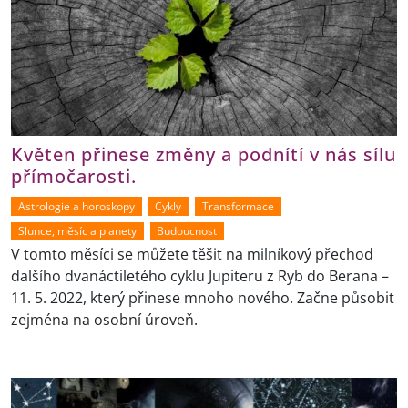
Květen přinese změny a podnítí v nás sílu
přímočarosti.
Astrologie a horoskopy
Cykly
Transformace
Slunce, měsíc a planety
Budoucnost
V tomto měsíci se můžete těšit na milníkový přechod
dalšího dvanáctiletého cyklu Jupiteru z Ryb do Berana –
11. 5. 2022, který přinese mnoho nového. Začne působit
zejména na osobní úroveň.