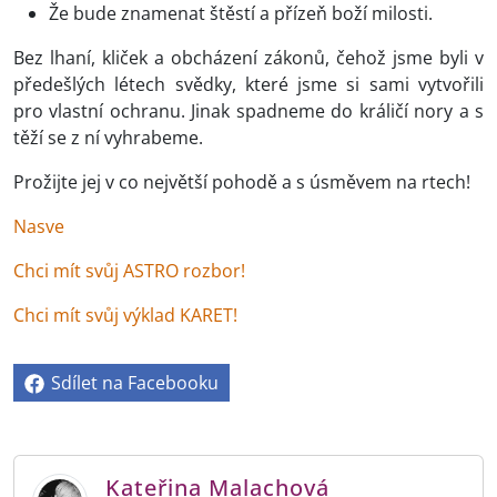
Že bude znamenat štěstí a přízeň boží milosti.
Bez lhaní, kliček a obcházení zákonů, čehož jsme byli v
předešlých létech svědky, které jsme si sami vytvořili
pro vlastní ochranu. Jinak spadneme do králičí nory a s
těží se z ní vyhrabeme.
Prožijte jej v co největší pohodě a s úsměvem na rtech!
Nasve
Chci mít svůj ASTRO rozbor!
Chci mít svůj výklad KARET!
Sdílet na Facebooku
Kateřina Malachová