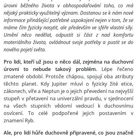
úrovni běžného života v obhospodařování toho, co má
nějaký prakticky využitelný význam. Dostanou se k nám nové
informace přinášející potřebné uspokojení nejen v tom, že se
máme čím fyzicky nasytit, ale především ve sféře vlastní síly.
Umění něco nedělat, odpustit si část z nad komfortu
materiálního života, ovládnout svoje potřeby a pustit se do
nového pojetí světa.
Pro lidi, kteří už jsou o něco dál, zejména na duchovní
úrovni to nebude takový problém.
Lépe řečeno
zmatené období. Protože chápou, spojují oba atributy
těchto planet. Kdy Jupiter mluví o fyzicky žité etice,
zákonech, víře a Neptun je o jejich převedení na nejvyšší
stupeň v přetavení na univerzální pravdu, v sjednocení
na všech stupních vědomí vedoucí k duchovnímu
osvícení. To celé podpořené jejich postavením v
znamení Ryb.
Ale, pro lidi hůře duchovně připravené, co jsou značně