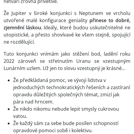
netváří zrovna přívětivě.
Že Jupiter v široké konjunkci s Neptunem ve vrcholu
utvořené malé konfigurace geniality
přinese to dobré,
zjemnění láskou.
Ideály, které budou uskutečnitelné ne
utopistické, a přesto shovívavé ke všem stejně, spojující
ne rozdělující.
Tuto konjunkci vnímám jako stěžení bod, ladění roku
2022 zároveň se střetnutím Uranu se vzestupným
Lunárním uzlem. Už jen to slovu vzestupný je krásné...
Že předkládaná pomoc, ve vývoji lidstva v
jednoduchých technokratických řešeních a zastíraní
opravdu důležitých společných témat, zmizí jak
pára nad hrncem.
Že nikdo nikomu nebude lepit smysly cukrovou
vatou.
Že každý sám za sebe bude posílen schopností
opravdové pomoci sobě i kolektivu.