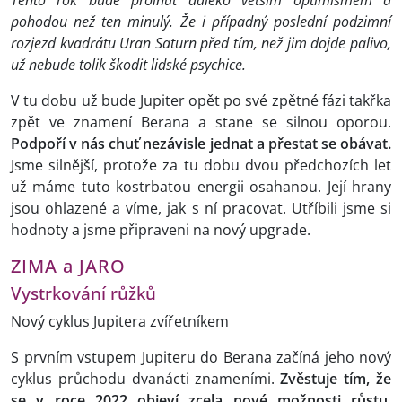
Tento rok bude prolnut daleko větším optimismem a
pohodou než ten minulý. Že i případný poslední podzimní
rozjezd kvadrátu Uran Saturn před tím, než jim dojde palivo,
už nebude tolik škodit lidské psychice.
V tu dobu už bude Jupiter opět po své zpětné fázi takřka
zpět ve znamení Berana a stane se silnou oporou.
Podpoří v nás chuť nezávisle jednat a přestat se obávat.
Jsme silnější, protože za tu dobu dvou předchozích let
už máme tuto kostrbatou energii osahanou. Její hrany
jsou ohlazené a víme, jak s ní pracovat. Utříbili jsme si
hodnoty a jsme připraveni na nový upgrade.
ZIMA a JARO
Vystrkování růžků
Nový cyklus Jupitera zvířetníkem
S prvním vstupem Jupiteru do Berana začíná jeho nový
cyklus průchodu dvanácti znameními.
Zvěstuje tím, že
se v roce 2022 objeví zcela nové možnosti růstu,