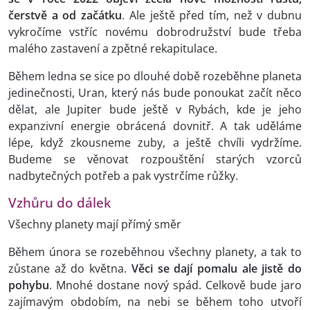
čerstvě a od začátku
. Ale ještě před tím, než v dubnu
vykročíme vstříc novému dobrodružství bude třeba
malého zastavení a zpětné rekapitulace.
Během ledna se sice po dlouhé době rozeběhne planeta
jedinečnosti, Uran, který nás bude ponoukat začít něco
dělat, ale Jupiter bude ještě v Rybách, kde je jeho
expanzivní energie obrácená dovnitř. A tak uděláme
lépe, když zkousneme zuby, a ještě chvíli vydržíme.
Budeme se věnovat rozpouštění starých vzorců
nadbytečných potřeb a pak vystrčíme růžky.
Vzhůru do dálek
Všechny planety mají přímý směr
Během února se rozeběhnou všechny planety, a tak to
zůstane až do května.
Věci se dají pomalu ale jistě do
pohybu
. Mnohé dostane nový spád. Celkově bude jaro
zajímavým obdobím, na nebi se během toho utvoří