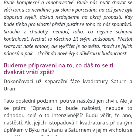
Bude komplexní a mnohavrstvé. Bude nás nutit chovat se
vůči tomu co nevidíme, jak sloni v porcelánu, na což jsme byli
doposud zvyklí, dokud nedojdeme na okraj propasti. Kdy
bude třeba pro vlastní přežití pustit se toho co nás spoutává.
Strachu z chudoby, nemocí, toho, co nejsme schopni
kontrolovat. Nechat to všechno žít svým způsobem. Přestat
svazovat naše emoce, ale vykřičet je do světa, zbavit se jejich
nánosů a pak... skočit do nové éry s důvěrou v budoucnost.
Budeme připraveni na to, co dáš to se ti
dvakrát vrátí zpět?
Dokončovací už separační fáze kvadratury Saturn a
Uran
Tato poslední podzimní potrvá naštěstí jen chvíli. Ale já
se ptám: "Opravdu to bude naštěstí, nebude to
náhodou celé o to intenzivnější? Budu věřit, že ano,
naštěstí. Ale, jejich listopadová T-kvadratura s přidaným
úplňkem v Býku na Uranu a Saturnem v jejím vrcholu se