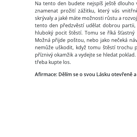
Na tento den budete nejspíš ještě dlouho
znamenat prožití zážitku, který vás vnitřn
skrývaly a jaké máte možnosti růstu a rozvoj
tento den předzvěstí udělat dobrou partii, n
hluboký pocit štěstí. Tomu se říká šťastný
Možná přijde poštou, nebo jako nečeká návš
nemůže uškodit, když tomu štěstí trochu po
příznivý okamžik a vydejte se hledat poklad.
třeba kupte los.
Afirmace: Dělím se o svou Lásku otevřeně a