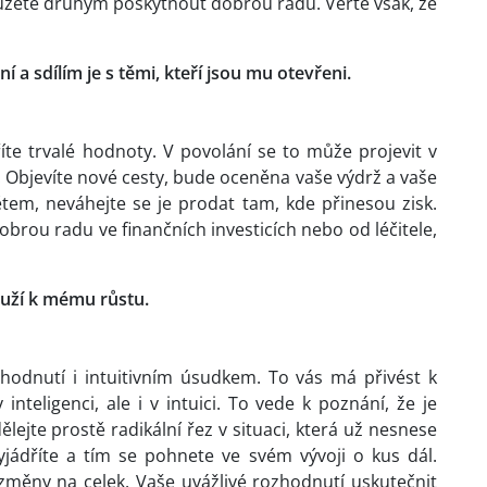
Můžete druhým poskytnout dobrou radu. Věřte však, že
 a sdílím je s těmi, kteří jsou mu otevřeni.
říte trvalé hodnoty. V povolání se to může projevit v
bjevíte nové cesty, bude oceněna vaše výdrž a vaše
ětem, neváhejte se je prodat tam, kde přinesou zisk.
obrou radu ve finančních investicích nebo od léčitele,
ouží k mému růstu.
odnutí i intuitivním úsudkem. To vás má přivést k
nteligenci, ale i v intuici. To vede k poznání, že je
ejte prostě radikální řez v situaci, která už nesnese
yjádříte a tím se pohnete ve svém vývoji o kus dál.
změny na celek. Vaše uvážlivé rozhodnutí uskutečnit