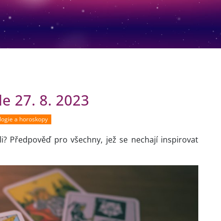
e 27. 8. 2023
logie a horoskopy
li? Předpověď pro všechny, jež se nechají inspirovat