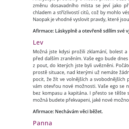
změnu dosavadního místa se jeví jako př
chladem a střízlivostí citů, což by mohlo v
Naopak je vhodné vyslovit pravdy, které jsou
Afirmace: Láskyplně a otevřeně sdílím své
Lev
Možná jste kdysi prožili zklamání, bolest a
před dalším zraněním. Vaše ego bude dnes
z pout, do kterých jste byli uvězněni. Počá
prostě situace, nad kterými už nemáte žádný
pocit, že žít ve volnějších a svobodnějšíc
vám otevřou nové možnosti. Vaše ego se n
bez kompasu a kapitána. I přesto se těšte se
možná budete překvapeni, jaké nové možnost
Afirmace: Nechávám věci běžet.
Panna