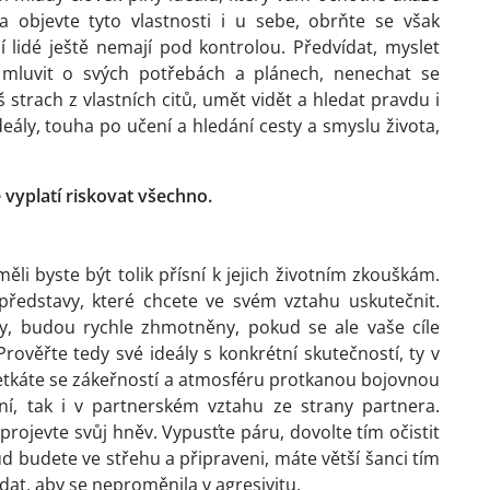
a objevte tyto vlastnosti i u sebe, obrňte se však
dí lidé ještě nemají pod kontrolou. Předvídat, myslet
ě mluvit o svých potřebách a plánech, nenechat se
strach z vlastních citů, umět vidět a hledat pravdu i
ideály, touha po učení a hledání cesty a smyslu života,
vyplatí riskovat všechno.
i byste být tolik přísní k jejich životním zkouškám.
ředstavy, které chcete ve svém vztahu uskutečnit.
ly, budou rychle zhmotněny, pokud se ale vaše cíle
rověřte tedy své ideály s konkrétní skutečností, ty v
setkáte se zákeřností a atmosféru protkanou bojovnou
ání, tak i v partnerském vztahu ze strany partnera.
rojevte svůj hněv. Vypusťte páru, dovolte tím očistit
 budete ve střehu a připraveni, máte větší šanci tím
ídat, aby se neproměnila v agresivitu.