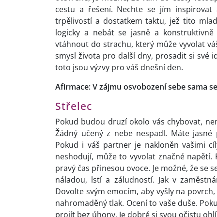
cestu a řešení. Nechte se jím inspirovat 
trpělivostí a dostatkem taktu, jež tito mla
logicky a nebát se jasně a konstruktivn
vtáhnout do strachu, který může vyvolat váš 
smysl života pro další dny, prosadit si své 
toto jsou výzvy pro váš dnešní den.
Afirmace: V zájmu osvobození sebe sama se 
Střelec
Pokud budou druzí okolo vás chybovat, neměl
Žádný učený z nebe nespadl. Máte jasné p
Pokud i váš partner je nakloněn vašimi cí
neshodují, může to vyvolat značné napětí. P
pravý čas přinesou ovoce. Je možné, že se 
náladou, lstí a záludností. Jak v zaměstn
Dovolte svým emocím, aby vyšly na povrch, p
nahromaděný tlak. Ocení to vaše duše. Pokud
projít bez úhony. Je dobré si svou očistu ohl