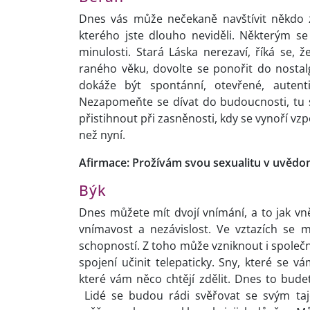
Dnes vás může nečekaně navštívit někdo z
kterého jste dlouho neviděli. Některým s
minulosti. Stará Láska nerezaví, říká se
raného věku, dovolte se ponořit do nostalg
dokáže být spontánní, otevřené, autenti
Nezapomeňte se dívat do budoucnosti, tu 
přistihnout při zasněnosti, kdy se vynoří vzp
než nyní.
Afirmace: Prožívám svou sexualitu v uvědo
Býk
Dnes můžete mít dvojí vnímání, a to jak vně
vnímavost a nezávislost. Ve vztazích se m
schopností. Z toho může vzniknout i společn
spojení učinit telepaticky. Sny, které se 
které vám něco chtějí zdělit. Dnes to bu
Lidé se budou rádi svěřovat se svým taj