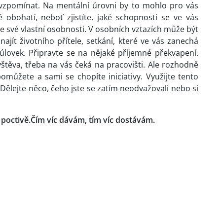
 vzpomínat. Na mentální úrovni by to mohlo pro vás
ě obohatí, neboť zjistíte, jaké schopnosti se ve vás
e své vlastní osobnosti. V osobních vztazích může být
ajít životního přítele, setkání, které ve vás zanechá
 úlovek. Připravte se na nějaké příjemné překvapení.
těva, třeba na vás čeká na pracovišti. Ale rozhodně
můžete a sami se chopíte iniciativy. Využijte tento
 Dělejte něco, čeho jste se zatím neodvažovali nebo si
 poctivě.Čím víc dávám, tím víc dostávám.