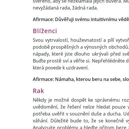
svěřeno, aby se nezklamala jejich důvěra. 
nevyžádaná rada, žádná rada.
Afirmace: Důvěřuji svému intuitivnímu vědění
Blíženci
Svou vytrvalostí, houževnatostí a pílí vytvo
podobě prospěšných a výnosných obchodů. O
nápady, které jste dlouho ukrývali před sv
Buďte prostě sví a věřte si. Nepřehlédněte d
která povede k uzdravení.
Afirmace: Námaha, kterou beru na sebe, sl
Rak
Někdy je možné dospět ke správnému rozh
uvědomění, že řešení nelze hledat pouze v i
potřeba uvěřit v souznění duše a ducha. Uděl
váhání. Důležité bude to, že se konečně v
Analyzujte problémy a hleďte přitom beze 