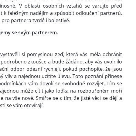
ínosné. V oblasti osobních vztahů se varujte před
ést k falešným nadějím a způsobit odloučení partnerů.
 pro partnera tvrdé i bolestivé.
 vjemy se svým partnerem.
 vystavěli si pomyslnou zeď, která vás měla ochránit
 podrobeno zkoušce a bude žádáno, aby vás uvolnilo
teční odpor odezní rychleji, pokud pochopíte, že jsou
 vliv a najednou ucítíte úlevu. Toto poznání přinese
h podmínkách vám dovolí se svobodně rozvíjet. Tím se
ajednou může cítit jako loďka na rozbouřeném moři
 na vše nové. Smiřte se s tím, že jisté věci se dějí a
i se vám otevírají.