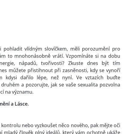
li pohladit vlídným slovíčkem, měli porozumění pro
 vám to mnohonásobně vrátí. Vzpomínáte si na dobu
energie, nápadů, tvořivosti? Zkuste dnes být tím
es můžete přistihnout při zasněnosti, kdy se vynoří
 kdysi dařilo lépe, než nyní. Ve vztazích buďte
 druhém a pozorujte, jak se vaše sexualita pozvolna
rácí na významu.
mění a Lásce.
at kontrolu nebo vyzkoušet něco nového, pak mějte oči
í mladý člověk plný ideálů, který vám ochotně ukáže