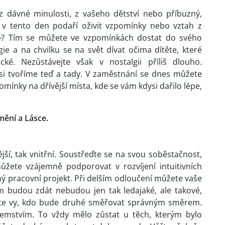
 dávné minulosti, z vašeho dětství nebo příbuzný,
e v tento den podaří oživit vzpomínky nebo vztah z
, že? Tím se můžete ve vzpomínkách dostat do svého
ie a na chvilku se na svět dívat očima dítěte, které
cké. Nezůstávejte však v nostalgii příliš dlouho.
si tvoříme teď a tady. V zaměstnání se dnes můžete
omínky na dřívější místa, kde se vám kdysi dařilo lépe,
mění a Lásce.
jší, tak vnitřní. Soustřeďte se na svou soběstačnost,
ůžete vzájemně podporovat v rozvíjení intuitivních
ý pracovní projekt. Při delším odloučení můžete vaše
vám budou zdát nebudou jen tak ledajaké, ale takové,
dete vy, kdo bude druhé směřovat správným směrem.
emstvím. To vždy mělo zůstat u těch, kterým bylo