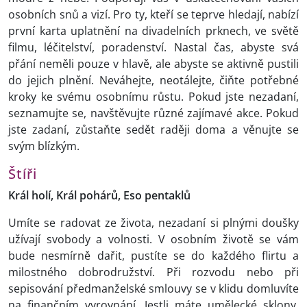
osobních snů a vizí. Pro ty, kteří se teprve hledají, nabízí
první karta uplatnění na divadelních prknech, ve světě
filmu, léčitelství, poradenství. Nastal čas, abyste svá
přání neměli pouze v hlavě, ale abyste se aktivně pustili
do jejich plnění. Neváhejte, neotálejte, čiňte potřebné
kroky ke svému osobnímu růstu. Pokud jste nezadaní,
seznamujte se, navštěvujte různé zajímavé akce. Pokud
jste zadaní, zůstaňte sedět raději doma a věnujte se
svým blízkým.
Štíři
Král holí, Král pohárů, Eso pentaklů
Umíte se radovat ze života, nezadaní si plnými doušky
užívají svobody a volnosti. V osobním životě se vám
bude nesmírně dařit, pustíte se do každého flirtu a
milostného dobrodružství. Při rozvodu nebo při
sepisování předmanželské smlouvy se v klidu domluvíte
na finančním vyrovnání. Jestli máte umělecké sklony,