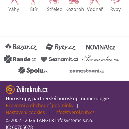
Váhy
Štír
Střelec
Kozoroh
Vodnář
Ryby
Horoskopy, partnerský horoskop, numerologie
Provozní a obchodní podmínky
Nastavení cookies
info@zverokruh.cz
© 2002 - 2026 TANGER infosystems s.r.o.
IČ: 60705078