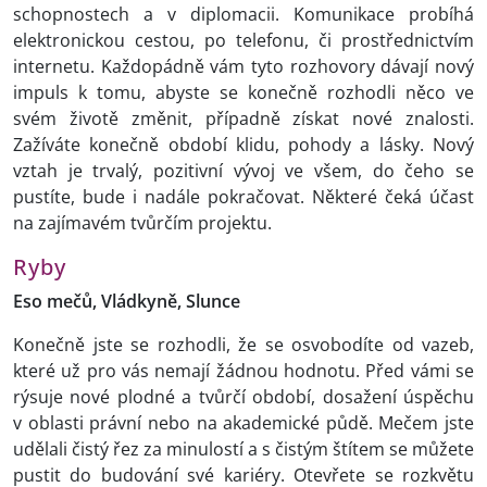
schopnostech a v diplomacii. Komunikace probíhá
elektronickou cestou, po telefonu, či prostřednictvím
internetu. Každopádně vám tyto rozhovory dávají nový
impuls k tomu, abyste se konečně rozhodli něco ve
svém životě změnit, případně získat nové znalosti.
Zažíváte konečně období klidu, pohody a lásky. Nový
vztah je trvalý, pozitivní vývoj ve všem, do čeho se
pustíte, bude i nadále pokračovat. Některé čeká účast
na zajímavém tvůrčím projektu.
Ryby
Eso mečů, Vládkyně, Slunce
Konečně jste se rozhodli, že se osvobodíte od vazeb,
které už pro vás nemají žádnou hodnotu. Před vámi se
rýsuje nové plodné a tvůrčí období, dosažení úspěchu
v oblasti právní nebo na akademické půdě. Mečem jste
udělali čistý řez za minulostí a s čistým štítem se můžete
pustit do budování své kariéry. Otevřete se rozkvětu