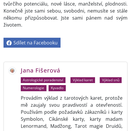
tvůrčího potenciálu, nové lásce, manželství, plodnosti.
Konečně jste sami sebou, svobodni, nemusíte se stále
někomu přizpůsobovat. Jste sami pánem nad svým
životem.
Sdílet na Facebooku
Jana Fišerová
Astrologické poradenství
Výklad karet
Výklad snů
Numerologie
Kyvadlo
Provádím výklad z tarotových karet, protože
mě zaujaly svou pravdivostí a otevřeností.
Používám podle požadavků zákazníků i karty
Symbolon, Cikánské karty, karty madam
Lenormand, Madžong, Tarot magie Druidů,