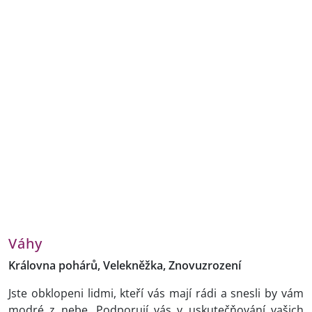
Váhy
Královna pohárů, Velekněžka, Znovuzrození
Jste obklopeni lidmi, kteří vás mají rádi a snesli by vám
modré z nebe. Podporují vás v uskutečňování vašich