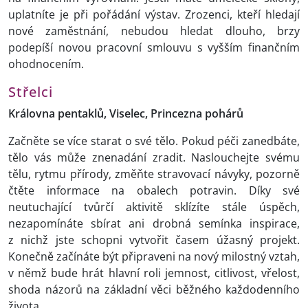
uplatníte je při pořádání výstav. Zrozenci, kteří hledají
nové zaměstnání, nebudou hledat dlouho, brzy
podepíší novou pracovní smlouvu s vyšším finančním
ohodnocením.
Střelci
Královna pentaklů, Viselec, Princezna pohárů
Začněte se více starat o své tělo. Pokud péči zanedbáte,
tělo vás může znenadání zradit. Naslouchejte svému
tělu, rytmu přírody, změňte stravovací návyky, pozorně
čtěte informace na obalech potravin. Díky své
neutuchající tvůrčí aktivitě sklízíte stále úspěch,
nezapomínáte sbírat ani drobná semínka inspirace,
z nichž jste schopni vytvořit časem úžasný projekt.
Konečně začínáte být připraveni na nový milostný vztah,
v němž bude hrát hlavní roli jemnost, citlivost, vřelost,
shoda názorů na základní věci běžného každodenního
života.