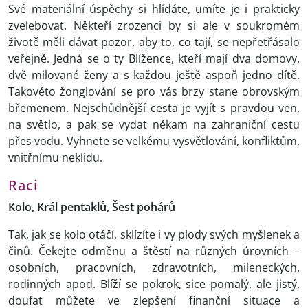
Své materiální úspěchy si hlídáte, umíte je i prakticky
zvelebovat. Někteří zrozenci by si ale v soukromém
životě měli dávat pozor, aby to, co tají, se nepřetřásalo
veřejně. Jedná se o ty Blížence, kteří mají dva domovy,
dvě milované ženy a s každou ještě aspoň jedno dítě.
Takovéto žonglování se pro vás brzy stane obrovským
břemenem. Nejschůdnější cesta je vyjít s pravdou ven,
na světlo, a pak se vydat někam na zahraniční cestu
přes vodu. Vyhnete se velkému vysvětlování, konfliktům,
vnitřnímu neklidu.
Raci
Kolo, Král pentaklů, Šest pohárů
Tak, jak se kolo otáčí, sklízíte i vy plody svých myšlenek a
činů. Čekejte odměnu a štěstí na různých úrovních –
osobních, pracovních, zdravotních, mileneckých,
rodinných apod. Blíží se pokrok, sice pomalý, ale jistý,
doufat můžete ve zlepšení finanční situace a