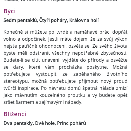
Býci
Sedm pentaklů, Čtyři poháry, Královna holí
Konečně si můžete po tvrdé a namáhavé práci dopřát
volno a odpočinek. Jestli máte dojem, že za svůj výkon
nejste patřičně ohodnoceni, ozvěte se. Ze svého života
byste měli odstranit všechny nepotřebné zbytečnosti.
Budete-li se cítit unaveni, vyjděte do přírody a osvěžte
se dary, které vám procházka poskytne. Možná
potřebujete vystoupit ze zaběhaného životního
stereotypu, možná potřebujete přijmout nový proud
tvůrčí inspirace. Po návratu domů špatná nálada zmizí
jako mávnutím kouzelného proutku a vy budete opět
sršet šarmem a zajímavými nápady.
Blíženci
Dva pentakly, Dvě hole, Princ pohárů