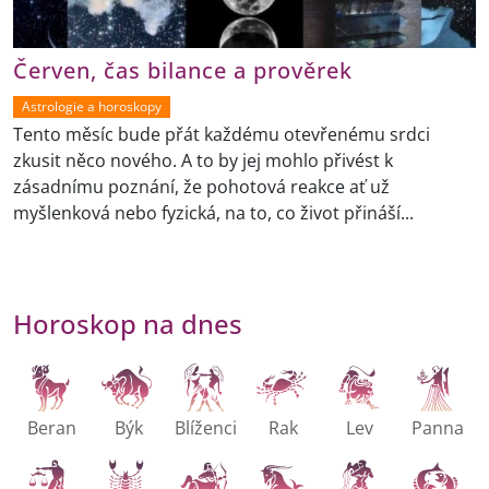
Červen, čas bilance a prověrek
Astrologie a horoskopy
Tento měsíc bude přát každému otevřenému srdci
zkusit něco nového. A to by jej mohlo přivést k
zásadnímu poznání, že pohotová reakce ať už
myšlenková nebo fyzická, na to, co život přináší...
Horoskop na dnes
Beran
Býk
Blíženci
Rak
Lev
Panna