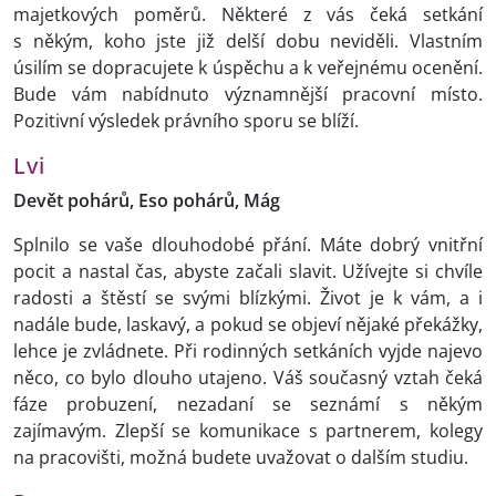
majetkových poměrů. Některé z vás čeká setkání
s někým, koho jste již delší dobu neviděli. Vlastním
úsilím se dopracujete k úspěchu a k veřejnému ocenění.
Bude vám nabídnuto významnější pracovní místo.
Pozitivní výsledek právního sporu se blíží.
Lvi
Devět pohárů, Eso pohárů, Mág
Splnilo se vaše dlouhodobé přání. Máte dobrý vnitřní
pocit a nastal čas, abyste začali slavit. Užívejte si chvíle
radosti a štěstí se svými blízkými. Život je k vám, a i
nadále bude, laskavý, a pokud se objeví nějaké překážky,
lehce je zvládnete. Při rodinných setkáních vyjde najevo
něco, co bylo dlouho utajeno. Váš současný vztah čeká
fáze probuzení, nezadaní se seznámí s někým
zajímavým. Zlepší se komunikace s partnerem, kolegy
na pracovišti, možná budete uvažovat o dalším studiu.