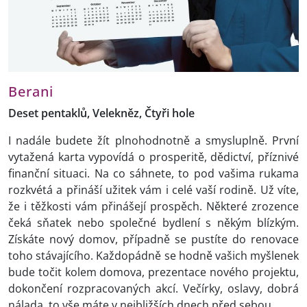
Berani
Deset pentaklů, Velekněz, Čtyři hole
I nadále budete žít plnohodnotně a smysluplně. První
vytažená karta vypovídá o prosperitě, dědictví, příznivé
finanční situaci. Na co sáhnete, to pod vašima rukama
rozkvétá a přináší užitek vám i celé vaší rodině. Už víte,
že i těžkosti vám přinášejí prospěch. Některé zrozence
čeká sňatek nebo společné bydlení s někým blízkým.
Získáte nový domov, případně se pustíte do renovace
toho stávajícího. Každopádně se hodně vašich myšlenek
bude točit kolem domova, prezentace nového projektu,
dokončení rozpracovaných akcí. Večírky, oslavy, dobrá
nálada, to vše máte v nejbližších dnech před sebou.