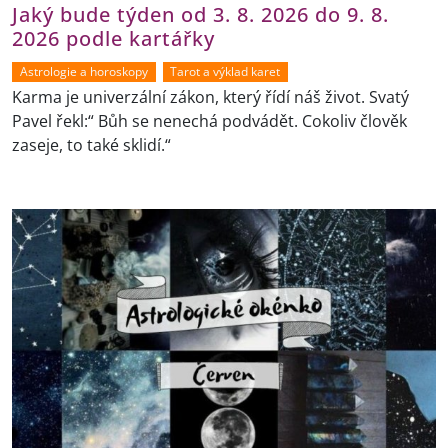
Jaký bude týden od 3. 8. 2026 do 9. 8.
2026 podle kartářky
Astrologie a horoskopy
Tarot a výklad karet
Karma je univerzální zákon, který řídí náš život. Svatý
Pavel řekl:“ Bůh se nenechá podvádět. Cokoliv člověk
zaseje, to také sklidí.“