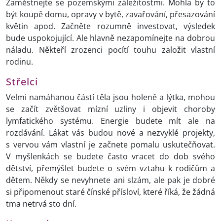
Zaměstnejte se pozemskými záležitostmi. Mohla by to
být koupě domu, opravy v bytě, zavařování, přesazování
květin apod. Začněte rozumně investovat, výsledek
bude uspokojující. Ale hlavně nezapomínejte na dobrou
náladu. Někteří zrozenci pocítí touhu založit vlastní
rodinu.
Střelci
Velmi namáhanou částí těla jsou holeně a lýtka, mohou
se začít zvětšovat mízní uzliny i objevit choroby
lymfatického systému. Energie budete mít ale na
rozdávání. Lákat vás budou nové a nezvyklé projekty,
s vervou vám vlastní je začnete pomalu uskutečňovat.
V myšlenkách se budete často vracet do dob svého
dětství, přemýšlet budete o svém vztahu k rodičům a
dětem. Někdy se nevyhnete ani slzám, ale pak je dobré
si připomenout staré čínské přísloví, které říká, že žádná
tma netrvá sto dní.