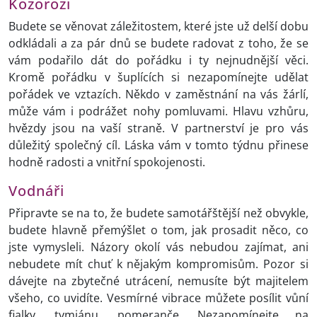
Kozorozi
Budete se věnovat záležitostem, které jste už delší dobu
odkládali a za pár dnů se budete radovat z toho, že se
vám podařilo dát do pořádku i ty nejnudnější věci.
Kromě pořádku v šuplících si nezapomínejte udělat
pořádek ve vztazích. Někdo v zaměstnání na vás žárlí,
může vám i podrážet nohy pomluvami. Hlavu vzhůru,
hvězdy jsou na vaší straně. V partnerství je pro vás
důležitý společný cíl. Láska vám v tomto týdnu přinese
hodně radosti a vnitřní spokojenosti.
Vodnáři
Připravte se na to, že budete samotářštější než obvykle,
budete hlavně přemýšlet o tom, jak prosadit něco, co
jste vymysleli. Názory okolí vás nebudou zajímat, ani
nebudete mít chuť k nějakým kompromisům. Pozor si
dávejte na zbytečné utrácení, nemusíte být majitelem
všeho, co uvidíte. Vesmírné vibrace můžete posílit vůní
fialky, tymiánu, pomeranče. Nezapomínejte na