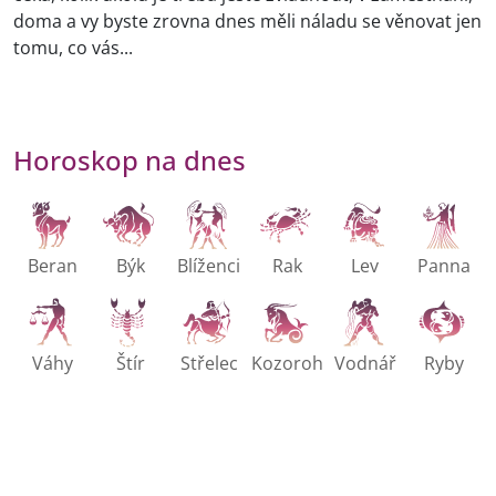
doma a vy byste zrovna dnes měli náladu se věnovat jen
tomu, co vás...
Horoskop na dnes
Beran
Býk
Blíženci
Rak
Lev
Panna
Váhy
Štír
Střelec
Kozoroh
Vodnář
Ryby