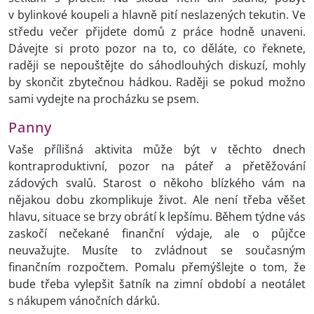
v bylinkové koupeli a hlavně pití neslazených tekutin. Ve
středu večer přijdete domů z práce hodně unaveni.
Dávejte si proto pozor na to, co děláte, co řeknete,
raději se nepouštějte do sáhodlouhých diskuzí, mohly
by skončit zbytečnou hádkou. Raději se pokud možno
sami vydejte na procházku se psem.
Panny
Vaše přílišná aktivita může být v těchto dnech
kontraproduktivní, pozor na páteř a přetěžování
zádových svalů. Starost o někoho blízkého vám na
nějakou dobu zkomplikuje život. Ale není třeba věšet
hlavu, situace se brzy obrátí k lepšímu. Během týdne vás
zaskočí nečekané finanční výdaje, ale o půjčce
neuvažujte. Musíte to zvládnout se současným
finančním rozpočtem. Pomalu přemýšlejte o tom, že
bude třeba vylepšit šatník na zimní období a neotálet
s nákupem vánočních dárků.