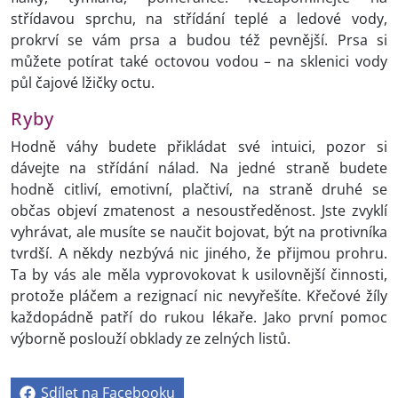
střídavou sprchu, na střídání teplé a ledové vody,
prokrví se vám prsa a budou též pevnější. Prsa si
můžete potírat také octovou vodou – na sklenici vody
půl čajové lžičky octu.
Ryby
Hodně váhy budete přikládat své intuici, pozor si
dávejte na střídání nálad. Na jedné straně budete
hodně citliví, emotivní, plačtiví, na straně druhé se
občas objeví zmatenost a nesoustředěnost. Jste zvyklí
vyhrávat, ale musíte se naučit bojovat, být na protivníka
tvrdší. A někdy nezbývá nic jiného, že přijmou prohru.
Ta by vás ale měla vyprovokovat k usilovnější činnosti,
protože pláčem a rezignací nic nevyřešíte. Křečové žíly
každopádně patří do rukou lékaře. Jako první pomoc
výborně poslouží obklady ze zelných listů.
Sdílet na Facebooku