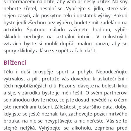
s informacemi naložíte, aby vám přinesly užitek. Na sny
neberte zřetel, nesplní se. Vybírejte si jídlo, které vás
nejen zasytí, ale poskytne tělu i dostatek výživy. Pokud
byste jedli všechno bez výběru, budete mít zaděláno na
artritidu. Špatnou náladu zaženete hudbou, výběr
skladeb nechejte na aktuální intuici. V milostných
vztazích byste si mohli dopřát malou pauzu, aby se
spory zklidnily a lásce se opět začalo dařit.
Blíženci
Tělu i duši prospěje sport a pohyb. Nepodceňujte
vytrvalost a píli, protože vás dovedou k uskutečnění i
těch nejobtížnějších cílů. Pozor si dávejte na bolesti krku
a šíje, v zárodku byste je měli řešit. O svém partnerovi
se náhodou dovíte něco, co jste dosud nevěděli a o čem
jste neměli ani tušení. Záležitost je staršího data, doby,
kdy jste se ještě neznali, tak zachovejte pozici mrtvého
brouka, na nic se nevyptávejte a nic neřešte. Vás se to
stejně netýká. Vyhýbejte se alkoholu, zejména před