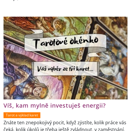
Víš, kam mylně investuješ energii?
Tarot a výklad karet
Znáte ten znepokojivý pocit, když zjistíte, kolik práce vás
čeká, kolik úkolů je třeba ještě zvládnout, v zaměstnání,