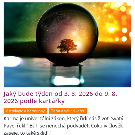
Jaký bude týden od 3. 8. 2026 do 9. 8.
2026 podle kartářky
Astrologie a horoskopy
Tarot a výklad karet
Karma je univerzální zákon, který řídí náš život. Svatý
Pavel řekl:“ Bůh se nenechá podvádět. Cokoliv člověk
zaseje, to také sklidí.“