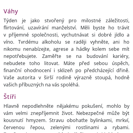
Váhy
Týden je jako stvořený pro milostné záležitosti,
flirtování, uzavírání manželství. Měli byste ho trávit
v příjemné společnosti, vychutnávat si dobré jídlo a
víno. Tvrdému alkoholu se raději vyhněte, ani ho
nikomu nenabízejte, agrese a hádky kolem sebe mít
nepotřebujete. Zaměřte se na budování kariéry,
nebudete toho litovat. Máte před sebou úspěch,
finanční ohodnocení i sklizeň po předcházející dřině.
Vaše autorita v širší rodině výrazně stoupá, hodně
vašich příbuzných na vás spoléhá.
Štíři
Hlavně nepodlehněte nějakému pokušení, mohlo by
vám velmi znepříjemnit život. Nebezpečné může být
kousnutí hmyzem. Stravu obohaťte bylinkami, mrkví,
červenou řepou, zelenými rostlinami a rybami.