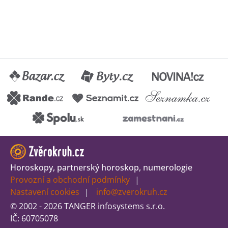
Horoskopy, partnerský horoskop, numerologie
Provozní a obchodní podmínky
Nastavení cookies
info@zverokruh.cz
© 2002 - 2026 TANGER infosystems s.r.o.
IČ: 60705078