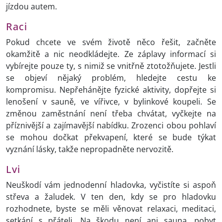
jízdou autem.
Raci
Pokud chcete ve svém životě něco řešit, začněte
okamžitě a nic neodkládejte. Ze záplavy informací si
vybírejte pouze ty, s nimiž se vnitřně ztotožňujete. Jestli
se objeví nějaký problém, hledejte cestu ke
kompromisu. Nepřehánějte fyzické aktivity, dopřejte si
lenošení v sauně, ve vířivce, v bylinkové koupeli. Se
změnou zaměstnání není třeba chvátat, vyčkejte na
příznivější a zajímavější nabídku. Zrozenci obou pohlaví
se mohou dočkat překvapení, které se bude týkat
vyznání lásky, takže nepropadněte nervozitě.
Lvi
Neuškodí vám jednodenní hladovka, vyčistíte si aspoň
střeva a žaludek. V ten den, kdy se pro hladovku
rozhodnete, byste se měli věnovat relaxaci, meditaci,
setkání s přáteli. Na škodu není ani sauna, pobyt