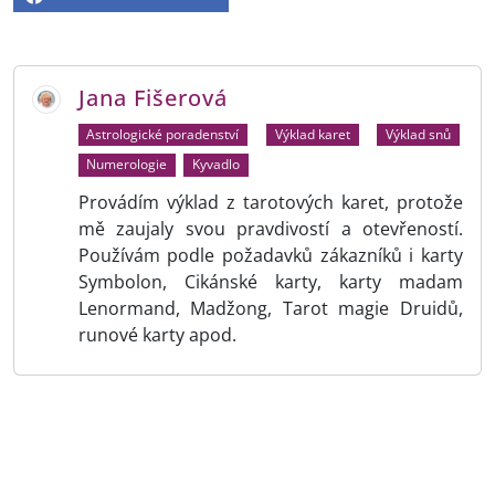
Jana Fišerová
Astrologické poradenství
Výklad karet
Výklad snů
Numerologie
Kyvadlo
Provádím výklad z tarotových karet, protože
mě zaujaly svou pravdivostí a otevřeností.
Používám podle požadavků zákazníků i karty
Symbolon, Cikánské karty, karty madam
Lenormand, Madžong, Tarot magie Druidů,
runové karty apod.