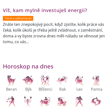
Tarot a výklad karet
Znáte ten znepokojivý pocit, když zjistíte, kolik práce vás
čeká, kolik úkolů je třeba ještě zvládnout, v zaměstnání,
doma a vy byste zrovna dnes měli náladu se věnovat jen
tomu, co vás...
Horoskop na dnes
Beran
Býk
Blíženci
Rak
Lev
Panna
Váhy
Štír
Střelec
Kozoroh
Vodnář
Ryby