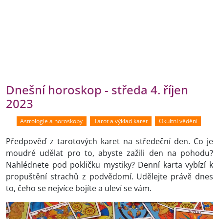
Dnešní horoskop - středa 4. říjen
2023
Astrologie a horoskopy
Tarot a výklad karet
Okultní vědění
Předpověď z tarotových karet na středeční den. Co je
moudré udělat pro to, abyste zažili den na pohodu?
Nahlédnete pod pokličku mystiky? Denní karta vybízí k
propuštění strachů z podvědomí. Udělejte právě dnes
to, čeho se nejvíce bojíte a uleví se vám.