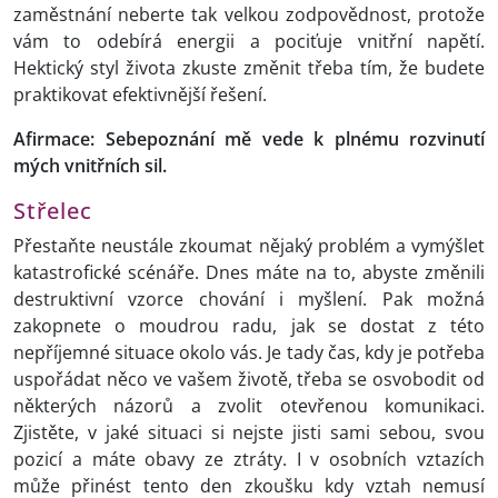
zaměstnání neberte tak velkou zodpovědnost, protože
vám to odebírá energii a pociťuje vnitřní napětí.
Hektický styl života zkuste změnit třeba tím, že budete
praktikovat efektivnější řešení.
Afirmace: Sebepoznání mě vede k plnému rozvinutí
mých vnitřních sil.
Střelec
Přestaňte neustále zkoumat nějaký problém a vymýšlet
katastrofické scénáře. Dnes máte na to, abyste změnili
destruktivní vzorce chování i myšlení. Pak možná
zakopnete o moudrou radu, jak se dostat z této
nepříjemné situace okolo vás. Je tady čas, kdy je potřeba
uspořádat něco ve vašem životě, třeba se osvobodit od
některých názorů a zvolit otevřenou komunikaci.
Zjistěte, v jaké situaci si nejste jisti sami sebou, svou
pozicí a máte obavy ze ztráty. I v osobních vztazích
může přinést tento den zkoušku kdy vztah nemusí