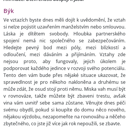
Býk
Ve vztazích byste dnes měli dojít k uvědomění, že vztah
si nelze pojistit uzavřením manželstvím nebo smlouvou.
Láska je dítětem svobody. Hloubka partnerského
spojení nemá nic společného se zabezpečováním.
Hledejte pevný bod mezi póly, mezi blízkostí a
odloučení, mezi dáváním a přijímáním. Vztahy zde
nejsou proto, aby fungovaly, jejich úkolem je
podporovat každého jedince v rozvoji svého potenciálu.
Tento den vám bude přes nějaké situace ukazovat, že
spravedlnost je pro někoho nakloněna a druhému se
může zdát, že osud stojí proti němu. Miska vah musí být
v rovnováze, takže můžete být zbaveni trestu, avšak
vina vám uvnitř sebe sama zůstane. Věnujte dnes péči
svému obydlí, pokud si koupíte do domu něco nového,
nějakou výzdobu, nezapomeňte na rovnováhu a něčeho
zbytečného, co jste již více jak rok nepoužili, se zbavte.