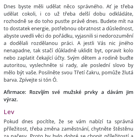
Dnes byste měli udělat něco správného. Ať je třeba
udělat cokoli, i co už třeba delší dobu odkládáte,
rozhodně se do toho pusťte právě dnes. Budete mít na
to dostatek energie, potřebnou obratnost a důslednost,
abyste uvedli věci do pořádku, vyjasnili si nedorozumění
a dodělali rozdělanou práci. A jestli Vás nic jiného
nenapadne, tak stačí důkladně uklidit byt, opravit kolo
nebo zaplatit čekající účty. Svým dětem a rodině buďte
autoritou, vyslechněte si rady, ale poslední slovo by
mělo být vaše. Posilněte svou Třetí čakru, pomůže žlutá
barva. Zpívejte si tón Ó.
Afirmace: Rozvíjím své mužské prvky a dávám jim
výraz.
Lev
Pokud dnes pocítíte, že se vám nabízí ta správná
příležitost, třeba změna zaměstnání, chytněte štěstěnu
za pačesy. Proto by bylo dobré se chopit příležitostí a