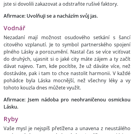
jste si dovolili zakazovat a odstraňte rušivé faktory.
Afirmace: Uvolňuji se a nacházím svůj jas.
Vodnář
Nezadaní mají možnost osudového setkání s šancí
citového vzplanutí. Je to symbol partnerského spojení
plného Lásky a porozumění. Nastal čas se více vciťovat
do druhých, ujasnit si o jaké city máte zájem a ty začít
dávat najevo. Tam, kde pocítíte, že už dáváte více, než
dostáváte, pak i tam to chce nastolit harmonii. V každé
pohádce byla Láska mocnější, než všechny léky a vy
tohoto kouzla dnes můžete využít.
Afirmace: Jsem nádoba pro neohraničenou osmickou
Lásku.
Ryby
Vaše mysl je nejspíš přetížena a unavena z neustálého