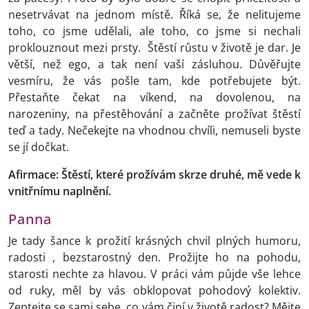
nesetrvávat na jednom místě. Říká se, že nelitujeme
toho, co jsme udělali, ale toho, co jsme si nechali
proklouznout mezi prsty. Štěstí růstu v životě je dar. Je
větší, než ego, a tak není vaší zásluhou. Důvěřujte
vesmíru, že vás pošle tam, kde potřebujete být.
Přestaňte čekat na víkend, na dovolenou, na
narozeniny, na přestěhování a začněte prožívat štěstí
teď a tady. Nečekejte na vhodnou chvíli, nemuseli byste
se jí dočkat.
Afirmace: Štěstí, které prožívám skrze druhé, mě vede k
vnitřnímu naplnění.
Panna
Je tady šance k prožití krásných chvil plných humoru,
radosti , bezstarostný den. Prožijte ho na pohodu,
starosti nechte za hlavou. V práci vám půjde vše lehce
od ruky, měl by vás obklopovat pohodový kolektiv.
Zeptejte se sami sebe, co vám činí v životě radost? Mějte