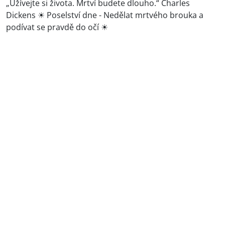
„Užívejte si života. Mrtví budete dlouho.“ Charles
Dickens ☀ Poselství dne - Nedělat mrtvého brouka a
podívat se pravdě do očí ☀
Víš, kam mylně investuješ energii?