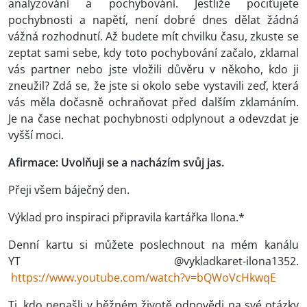
analyzování a pochybování. Jestliže pociťujete
pochybnosti a napětí, není dobré dnes dělat žádná
vážná rozhodnutí. Až budete mít chvilku času, zkuste se
zeptat sami sebe, kdy toto pochybování začalo, zklamal
vás partner nebo jste vložili důvěru v někoho, kdo ji
zneužil? Zdá se, že jste si okolo sebe vystavili zeď, která
vás měla dočasně ochraňovat před dalším zklamáním.
Je na čase nechat pochybnosti odplynout a odevzdat je
vyšší moci.
Afirmace: Uvolňuji se a nacházím svůj jas.
Přeji všem báječný den.
Výklad pro inspiraci připravila kartářka Ilona.*
Denní kartu si můžete poslechnout na mém kanálu
YT @vykladkaret-ilona1352.
https://www.youtube.com/watch?v=bQWoVcHkwqE
Ti, kdo nenašli v běžném životě odpovědi na své otázky