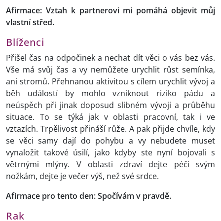
Afirmace: Vztah k partnerovi mi pomáhá objevit můj
vlastní střed.
Blíženci
Přišel čas na odpočinek a nechat dít věci o vás bez vás.
Vše má svůj čas a vy nemůžete urychlit růst semínka,
ani stromů. Přehnanou aktivitou s cílem urychlit vývoj a
běh událostí by mohlo vzniknout riziko pádu a
neúspěch při jinak doposud slibném vývoji a průběhu
situace. To se týká jak v oblasti pracovní, tak i ve
vztazích. Trpělivost přináší růže. A pak přijde chvíle, kdy
se věci samy dají do pohybu a vy nebudete muset
vynaložit takové úsilí, jako kdyby ste nyní bojovali s
větrnými mlýny. V oblasti zdraví dejte péči svým
nožkám, dejte je večer výš, než své srdce.
Afirmace pro tento den: Spočívám v pravdě.
Rak