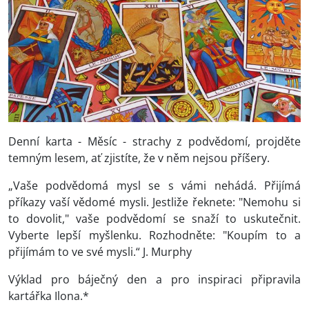
Denní karta - Měsíc - strachy z podvědomí, projděte
temným lesem, ať zjistíte, že v něm nejsou příšery.
„Vaše podvědomá mysl se s vámi nehádá. Přijímá
příkazy vaší vědomé mysli. Jestliže řeknete: "Nemohu si
to dovolit," vaše podvědomí se snaží to uskutečnit.
Vyberte lepší myšlenku. Rozhodněte: "Koupím to a
přijímám to ve své mysli.“ J. Murphy
Výklad pro báječný den a pro inspiraci připravila
kartářka Ilona.*