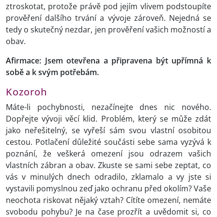
ztroskotat, protože právě pod jejím vlivem podstoupíte
prověření dalšího trvání a vývoje zároveň. Nejedná se
tedy o skutečný nezdar, jen prověření vašich možností a
obav.
Afirmace: Jsem otevřena a připravena být upřímná k
sobě a k svým potřebám.
Kozoroh
Máte-li pochybnosti, nezačínejte dnes nic nového.
Dopřejte vývoji věcí klid. Problém, který se může zdát
jako neřešitelný, se vyřeší sám svou vlastní osobitou
cestou. Potlačení důležité součásti sebe sama vyzývá k
poznání, že veškerá omezení jsou odrazem vašich
vlastních zábran a obav. Zkuste se sami sebe zeptat, co
vás v minulých dnech odradilo, zklamalo a vy jste si
vystavili pomyslnou zeď jako ochranu před okolím? Vaše
neochota riskovat nějaký vztah? Cítíte omezení, nemáte
svobodu pohybu? Je na čase prozřít a uvědomit si, co