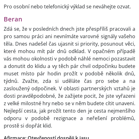
Pro osobní nebo telefonický výklad se neváhejte ozvat.
Beran
Zdá se, že v posledních dnech jste přespříliš pracovali a
pro samou práci ani nevnímáte varovné signály vašeho
těla. Dnes nadešel čas ujasnit si priority, posunout věci,
které mohou mít pár dnů odklad. V opačném případě
vás mohou okolnosti v podobě náhlé nemoci pozastavit
a donutit do klidu a vy těch pár chvil odpočinku budete
muset místo pár hodin prožít v podobě několik dnů,
týdnů. Zvažte, zda si uděláte čas pro sebe a na
zasloužený odpočinek. V oblasti partnerských vztahů je
dosti pravděpodobné, že zažijete pocit, že jste vyřazeni
z velké milostné hry nebo se v něm budete cítit unaveni.
Nejlepší cesta, jak prožít tento den je cesta nejmenšího
odporu v podobě rezignace a neřešení problémů,
prostě si dopřát klid.
Afirmace: Otevřeností dospěji k jasu.