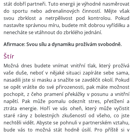
stát dobří partneři. Tuto energii je výhodné nasměrovat
do sportu nebo adrenalinových činností. Mějte však
svou zbrklost a netrpělivost pod kontrolou. Pokud
nastavíte správnou míru, budete mít dobrou vyřídilku a
nenecháte se vtáhnout do zbrklého jednání.
Afirmace: Svou sílu a dynamiku prožívám svobodně.
Štír
Možná dnes budete vnímat vnitřní tlak, který prožívá
vaše duše, neboť v nějaké situaci zapíráte sebe sama,
nasadili jste si masku a snažíte se zavděčit okolí. Pokud
se opět vrátíte do své přirozenosti, pak máte možnost
pochopit, z čeho pramení překážky v posunu a vnitřní
napětí. Pak může pomalu odeznít stres, přetížení a
ztráta energie. Hoří ve vás oheň, který může vyčistit
staré rány z bolestných zkušeností od všeho, co jste
nechtěli vidět. Abyste se pohnuli v partnerském vztahu,
bude vás to možná stát hodně úsilí. Pro příště si v