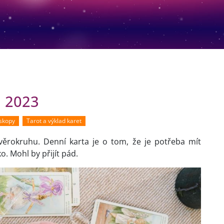
. 2023
oskopy
Tarot a výklad karet
ěrokruhu. Denní karta je o tom, že je potřeba mít
o. Mohl by přijít pád.