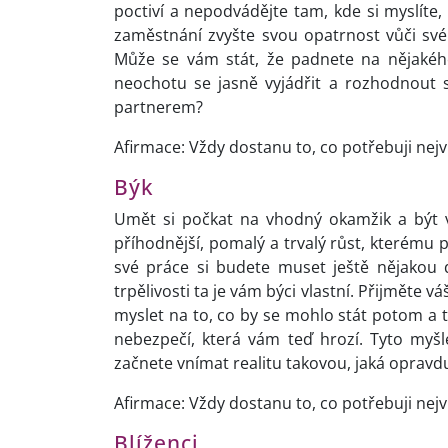
poctiví a nepodvádějte tam, kde si myslíte,
zaměstnání zvyšte svou opatrnost vůči sv
Může se vám stát, že padnete na nějakéh
neochotu se jasně vyjádřit a rozhodnout 
partnerem?
Afirmace: Vždy dostanu to, co potřebuji nejv
Býk
Umět si počkat na vhodný okamžik a být v
příhodnější, pomalý a trvalý růst, kterému 
své práce si budete muset ještě nějakou 
trpělivosti ta je vám býci vlastní. Přijměte v
myslet na to, co by se mohlo stát potom a t
nebezpečí, která vám teď hrozí. Tyto myšlen
začnete vnímat realitu takovou, jaká opravdu
Afirmace: Vždy dostanu to, co potřebuji nejv
Blíženci