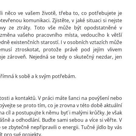
li něco ve vašem životě, třeba to, co potřebujete je
evřenou komunikaci. Zjistěte, v jaké situaci si nejste
avy ze ztráty. Toto vše může být opodstatněné v
 změna vašeho pracovního místa, vedoucího k větší
dně existenčních starostí. I v osobních vztazích může
musí ztroskotat, protože právě pod jejím vlivem
oje zároveň. Nejedná se tedy o skutečný nezdar, jen
přímná k sobě a k svým potřebám.
tosti a kontaktů. V práci máte šanci na povýšení nebo
ývejte se proto tím, co je zrovna v této době aktuální
na cíl a postupujte k němu byť i malými krůčky. Je však
ášně a odhodlání. Buďte sami sebou a více si věřte. V
e se zbytečně nepřipravili o energii. Tučné jídlo by vás
ít pro své projekty.