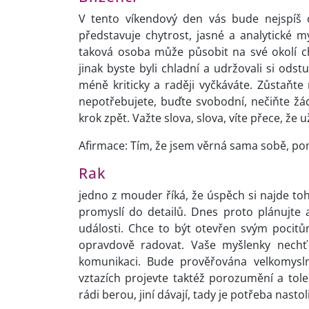
V tento víkendový den vás bude nejspíš 
představuje chytrost, jasné a analytické m
taková osoba může působit na své okolí ch
jinak byste byli chladní a udržovali si odstu
méně kriticky a raději vyčkáváte. Zůstaňte 
nepotřebujete, buďte svobodní, nečiňte ž
krok zpět. Važte slova, slova, víte přece, že u
Afirmace: Tím, že jsem věrná sama sobě, p
Rak
jedno z mouder říká, že úspěch si najde toh
promyslí do detailů. Dnes proto plánujte
události. Chce to být otevřen svým poci
opravdově radovat. Vaše myšlenky nechť o
komunikaci. Bude prověřována velkomysl
vztazích projevte taktéž porozumění a tole
rádi berou, jiní dávají, tady je potřeba nast