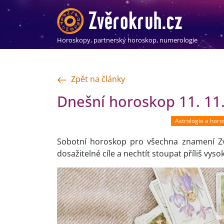
Horoskopy, partnerský horoskop, numerologie
Zpět na články
Dnešní horoskop 11. 11
Astrologie a hor
Sobotní horoskop pro všechna znamení Zv
dosažitelné cíle a nechtít stoupat příliš vysok