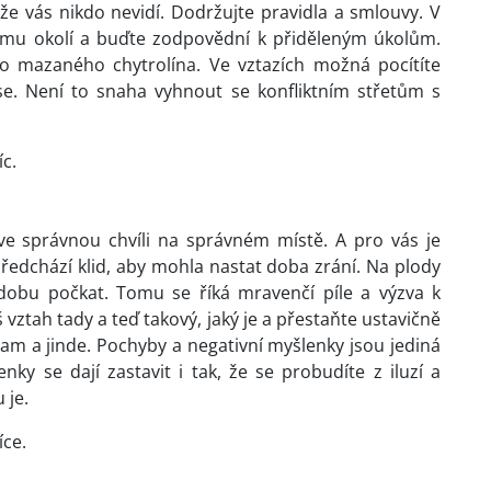
 že vás nikdo nevidí. Dodržujte pravidla a smlouvy. V
ému okolí a buďte zodpovědní k přiděleným úkolům.
o mazaného chytrolína. Ve vztazích možná pocítíte
se. Není to snaha vyhnout se konfliktním střetům s
íc.
e správnou chvíli na správném místě. A pro vás je
předchází klid, aby mohla nastat doba zrání. Na plody
dobu počkat. Tomu se říká mravenčí píle a výzva k
áš vztah tady a teď takový, jaký je a přestaňte ustavičně
am a jinde. Pochyby a negativní myšlenky jsou jediná
ky se dají zastavit i tak, že se probudíte z iluzí a
 je.
íce.