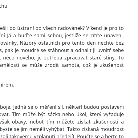
chu.
dešli do ústraní od všech radovánek? Víkend je pro to
ní Já a buďte sami sebou, jestliže se cítíte unaveni,
dovánky. Názory ostatních pro tento den nechte bez
, pak je moudré se stáhnout a odhalit ji uvnitř sebe
 něco nového, je potřeba zpracovat staré stíny. To
mělosti se může zrodit samota, což je zkušenost
mírem.
oje. Jedná se o měření sil, někteří budou postaveni
ovat. Tím může být sázka nebo úkol, který vyžaduje
šak obavy, neboť tím můžete získat zkušenosti a
o byste se jim neměli vyhýbat. Takto získaná moudrost
ali takovému vzplanutí předejít. Poučte se a berte to