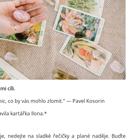
i cíli.
nic, co by vás mohlo zlomit.“ — Pavel Kosorin
avila kartářka Ilona.*
e, nedejte na sladké řečičky a plané naděje. Buďte