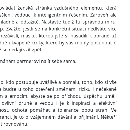
ovládat ženská stránka vzdušného elementu, která
yšlení, vedoucí k inteligentním řešením. Zároveň ale
ladně a odtažitě. Nastavte tudíž tu správnou míru,
p. Zvažte, jestli se na konkrétní situaci nedíváte více
nezávislí, masku, kterou jste si nasadili k obraně už
ádné ukvapené kroky, které by vás mohly posunout o
ž se nedají vzít zpět.
omáhám partnerovi najít sebe sama.
o, kdo postupuje uvážlivě a pomalu, toho, kdo si vše
 a buďte u toho otevřeni změnám, riziku i nečekané
tům a emocím, abyste se po příchodu úspěchu uměli
vlivní druhé a vedou i je k inspiraci a efektivní
nost, ochota pomáhat a tolerance obou stran. Ve
ranci. Je to o vzájemném dávání a přijímání. Někteří
olit rovnováhu.