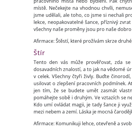
pracovního místa nebo bydlení. Pak chyt
místě. Nečekejte na vhodnou chvíli, nemusel
jsme udělali, ale toho, co jsme si nechali 
lekce, neopakovatelné šance, příznivý zvrat 
všechny naše proměny jsou pro naše dobro 
Afirmace: Štěstí, které prožívám skrze druhé
Štír
Tento den vás může prověřovat, zda se d
dosavadních znalostí, a to jak na vědomé úr
v celek. Všechny čtyři živly. Buďte činorodí
usilovat o zlepšení pracovních podmínek. Ať
jen tím, že se budete umět zasmát vlastn
pomáhejte sobě i druhým. Ve vztazích se n
Kdo umí ovládat magii, je tady šance ji využ
mezi nebem a zemí. Láska je mocná čaroděj
Afirmace: Komunikuji lehce, otevřeně a svo