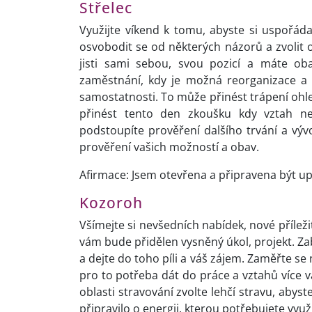
Střelec
Využijte víkend k tomu, abyste si uspořáda
osvobodit se od některých názorů a zvolit ot
jisti sami sebou, svou pozicí a máte ob
zaměstnání, kdy je možná reorganizace a
samostatnosti. To může přinést trápení ohle
přinést tento den zkoušku kdy vztah ne
podstoupíte prověření dalšího trvání a výv
prověření vašich možností a obav.
Afirmace: Jsem otevřena a připravena být u
Kozoroh
Všímejte si nevšedních nabídek, nové příleži
vám bude přidělen vysněný úkol, projekt. Zab
a dejte do toho píli a váš zájem. Zaměřte se 
pro to potřeba dát do práce a vztahů více v
oblasti stravování zvolte lehčí stravu, abyst
připravilo o energii, kterou potřebujete využ