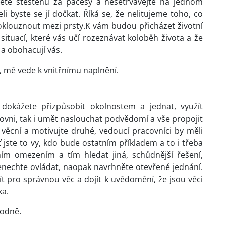
něte štěstěnu za pačesy a nesetrvávejte na jednom
i byste se jí dočkat. Říká se, že nelitujeme toho, co
proklouznout mezi prsty.K vám budou přicházet životní
situací, které vás učí rozeznávat koloběh života a že
a obohacují vás.
, mě vede k vnitřnímu naplnění.
okážete přizpůsobit okolnostem a jednat, využít
ovni, tak i umět naslouchat podvědomí a vše propojit
, věcní a motivujte druhé, vedoucí pracovníci by měli
 jste to vy, kdo bude ostatním příkladem a to i třeba
ím omezením a tím hledat jiná, schůdnější řešení,
enechte ovládat, naopak navrhněte otevřené jednání.
ít pro správnou věc a dojít k uvědomění, že jsou věci
ka.
bodně.