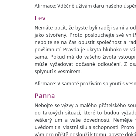
Afirmace: Vděčně užívám daru našeho úspě
Lev
Nemáte pocit, že byste byli raději sami a o
jako stvořený. Proto poslouchejte své vnitř
nebojte se na čas opustit společnost a ra
povšimnutí. Pravda je ukryta hluboko ve vás
sama. Pokud má do vašeho života vstoupit
může vyžadovat dočasné odloučení. Z osa
splynutí s vesmírem.
Afirmace: V samotě prožívám splynutí s ves
Panna
Nebojte se výzvy a malého přátelského soub
do takových situací, které to budou vyžad
veškerý um a vaše dovednosti. Nemějte v
uvědomit si vlastní sílu a schopnosti. Prot
vám pro příště poslouží k tomu, abyste dokáz