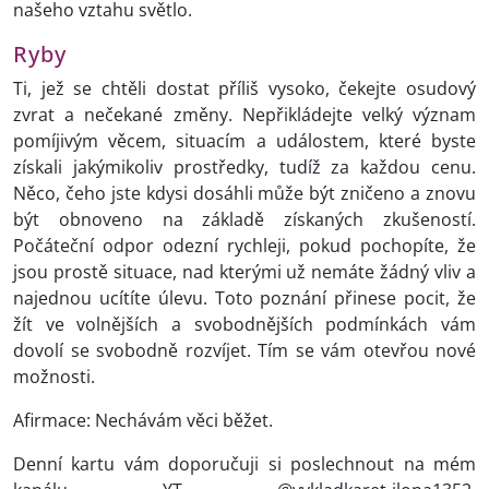
našeho vztahu světlo.
Ryby
Ti, jež se chtěli dostat příliš vysoko, čekejte osudový
zvrat a nečekané změny. Nepřikládejte velký význam
pomíjivým věcem, situacím a událostem, které byste
získali jakýmikoliv prostředky, tudíž za každou cenu.
Něco, čeho jste kdysi dosáhli může být zničeno a znovu
být obnoveno na základě získaných zkušeností.
Počáteční odpor odezní rychleji, pokud pochopíte, že
jsou prostě situace, nad kterými už nemáte žádný vliv a
najednou ucítíte úlevu. Toto poznání přinese pocit, že
žít ve volnějších a svobodnějších podmínkách vám
dovolí se svobodně rozvíjet. Tím se vám otevřou nové
možnosti.
Afirmace: Nechávám věci běžet.
Denní kartu vám doporučuji si poslechnout na mém