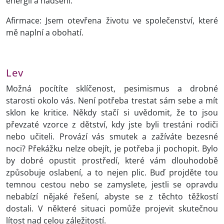
energii a nadšení.
Afirmace: Jsem otevřena životu ve společenství, které
mě naplní a obohatí.
Lev
Možná pocítíte sklíčenost, pesimismus a drobné
starosti okolo vás. Není potřeba trestat sám sebe a mít
sklon ke kritice. Někdy stačí si uvědomit, že to jsou
převzaté vzorce z dětství, kdy jste byli trestáni rodiči
nebo učiteli. Provází vás smutek a zažíváte bezesné
noci? Překážku nelze obejít, je potřeba ji pochopit. Bylo
by dobré opustit prostředí, které vám dlouhodobě
způsobuje oslabení, a to nejen plic. Buď projděte tou
temnou cestou nebo se zamyslete, jestli se opravdu
nebabízí nějaké řešení, abyste se z těchto těžkostí
dostali. V některé situaci pomůže projevit skutečnou
lítost nad celou záležitostí.