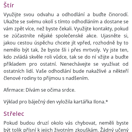
Štír
Využijte svou odvahu a odhodlání a buďte činorodí.
Ukažte se svému okolí s tímto odhodláním a dostane se
vám zpět více, než byste čekali. Využijte kontakty, pokud
se zúčastníte nějaké společenské akce. Ujasněte si,
jakou cestou úspěchu chcete jít vpřed, rozhodně by to
nemělo být tak, že byste šli i přes mrtvoly. Vy jste ten,
kdo zvládá skvěle roli vůdce, tak se do ní vžijte a buďte
příkladem pro ostatní. Nenechávejte se využívat od
ostatních lidí. Vaše odhodlání bude nakažlivé a někteří
členové rodiny to přijmou s nadšením.
Afirmace: Dívám se očima srdce.
Výklad pro báječný den vyložila kartářka Ilona.*
Střelec
Pokud budou druzí okolo vás chybovat, neměli byste
být tolik přísní k jejich životním zkouškám. Žádný učený