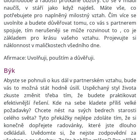
dlouhodobé a radostí protkané obzory. Co se v mládí
naučíš, v stáří jako když najdeš. Máte vše, co
potřebujete pro naplněný milostný vztah. Čím více se
uvolníte a budete důvěřovat tomu, co vás s partnerem
spojuje, tím nerušeněji se může rozvinout to , co je
základem pro krásu vašeho vztahu. Projevujte si
náklonnost v maličkostech všedního dne.
Afirmace: Uvolňuji, pouštím a důvěřuji.
Býk
Abyste se pohnuli o kus dál v partnerském vztahu, bude
vás to možná stát hodně úsilí. Uspěchaný styl života
zkuste změnit třeba tím, že budete praktikovat
efektivnější řešení. Kde na sebe kladete příliš velké
požadavky? Chcete nést na svých bedrech starosti
celého světa? Tyto překážky nejlépe zdoláte tím, že si
konečně dopřejete radovánky, které jste dlouho
odkládali. Uvědomte si, že nejste zodpovědní za