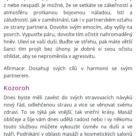
z nebe nespadl. Je možné, že se setkáte se zákeřností a
atmosféru protkanou bojovnou náladou, lstí a
záludností. Jak v zaměstnání, tak i v partnerském vztahu
ze strany partnera. Dovolte svým emocím, aby vyšly na
povrch. Vypusťte páru, dovolte tím očistit nahromaděný
hněv. Uleví se vaší duši. Buďte ve střehu, pak máte větší
šanci tím projít bez úhony. Je dobré si svou očistu
ohlídat, aby se neproměnila v agresivitu.
Afirmace: Dosahuji svých cílů v harmonii se svým
partnerem.
Kozoroh
Dnes byste měli zavést do svých stravovacích návyků
nový řád, odlehčenou stravu a více se věnovat svému
zdraví. To se týká jak vnější, tak vnitřní krásy. Masáž
obličeje a šíje vám dnes udělá radost nebo i vy někomu
touto službou můžete vykouzlit úsměv na duši a ve
tváři. Podnikání v oblasti masáží a kosmetických salonů