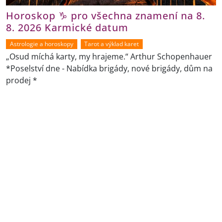
Horoskop ♑ pro všechna znamení na 8.
8. 2026 Karmické datum
Astrologie a horoskopy
Tarot a výklad karet
„Osud míchá karty, my hrajeme.“ Arthur Schopenhauer
*Poselství dne - Nabídka brigády, nové brigády, dům na
prodej *