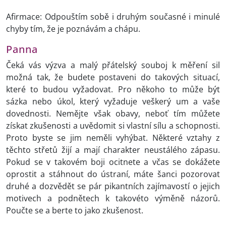
Afirmace: Odpouštím sobě i druhým současné i minulé
chyby tím, že je poznávám a chápu.
Panna
Čeká vás výzva a malý přátelský souboj k měření sil
možná tak, že budete postaveni do takových situací,
které to budou vyžadovat. Pro někoho to může být
sázka nebo úkol, který vyžaduje veškerý um a vaše
dovednosti. Nemějte však obavy, neboť tím můžete
získat zkušenosti a uvědomit si vlastní sílu a schopnosti.
Proto byste se jim neměli vyhýbat. Některé vztahy z
těchto střetů žijí a mají charakter neustálého zápasu.
Pokud se v takovém boji ocitnete a včas se dokážete
oprostit a stáhnout do ústraní, máte šanci pozorovat
druhé a dozvědět se pár pikantních zajímavostí o jejich
motivech a podnětech k takovéto výměně názorů.
Poučte se a berte to jako zkušenost.