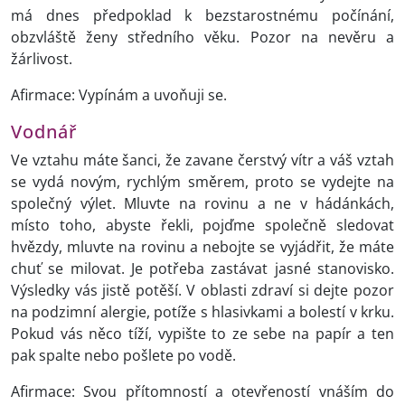
má dnes předpoklad k bezstarostnému počínání,
obzvláště ženy středního věku. Pozor na nevěru a
žárlivost.
Afirmace: Vypínám a uvoňuji se.
Vodnář
Ve vztahu máte šanci, že zavane čerstvý vítr a váš vztah
se vydá novým, rychlým směrem, proto se vydejte na
společný výlet. Mluvte na rovinu a ne v hádánkách,
místo toho, abyste řekli, pojďme společně sledovat
hvězdy, mluvte na rovinu a nebojte se vyjádřit, že máte
chuť se milovat. Je potřeba zastávat jasné stanovisko.
Výsledky vás jistě potěší. V oblasti zdraví si dejte pozor
na podzimní alergie, potíže s hlasivkami a bolestí v krku.
Pokud vás něco tíží, vypište to ze sebe na papír a ten
pak spalte nebo pošlete po vodě.
Afirmace: Svou přítomností a otevřeností vnáším do