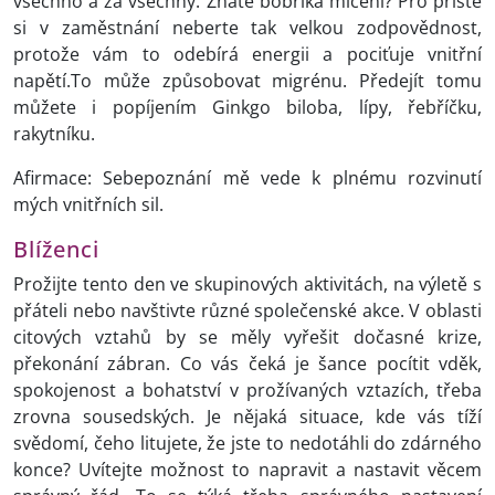
všechno a za všechny. Znáte bobříka mlčení? Pro příště
si v zaměstnání neberte tak velkou zodpovědnost,
protože vám to odebírá energii a pociťuje vnitřní
napětí.To může způsobovat migrénu. Předejít tomu
můžete i popíjením Ginkgo biloba, lípy, řebříčku,
rakytníku.
Afirmace: Sebepoznání mě vede k plnému rozvinutí
mých vnitřních sil.
Blíženci
Prožijte tento den ve skupinových aktivitách, na výletě s
přáteli nebo navštivte různé společenské akce. V oblasti
citových vztahů by se měly vyřešit dočasné krize,
překonání zábran. Co vás čeká je šance pocítit vděk,
spokojenost a bohatství v prožívaných vztazích, třeba
zrovna sousedských. Je nějaká situace, kde vás tíží
svědomí, čeho litujete, že jste to nedotáhli do zdárného
konce? Uvítejte možnost to napravit a nastavit věcem