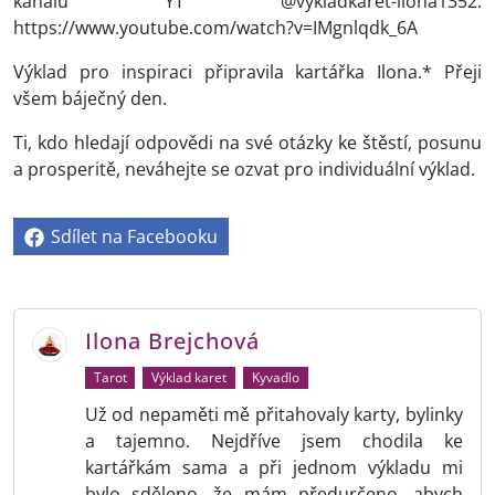
kanálu YT @vykladkaret-ilona1352.
https://www.youtube.com/watch?v=IMgnlqdk_6A
Výklad pro inspiraci připravila kartářka Ilona.* Přeji
všem báječný den.
Ti, kdo hledají odpovědi na své otázky ke štěstí, posunu
a prosperitě, neváhejte se ozvat pro individuální výklad.
Sdílet na Facebooku
Ilona Brejchová
Tarot
Výklad karet
Kyvadlo
Už od nepaměti mě přitahovaly karty, bylinky
a tajemno. Nejdříve jsem chodila ke
kartářkám sama a při jednom výkladu mi
bylo sděleno, že mám předurčeno, abych