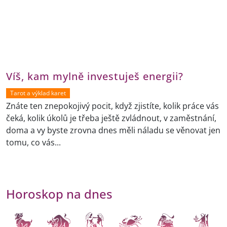
Víš, kam mylně investuješ energii?
Tarot a výklad karet
Znáte ten znepokojivý pocit, když zjistíte, kolik práce vás
čeká, kolik úkolů je třeba ještě zvládnout, v zaměstnání,
doma a vy byste zrovna dnes měli náladu se věnovat jen
tomu, co vás...
Horoskop na dnes
Beran
Býk
Blíženci
Rak
Lev
Panna