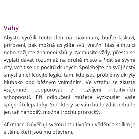
Váhy
Abyste využili tento den na maximum, buďte laskaví,
přirození, pak možná uslyšíte svůj vnitřní hlas a intuici
nebo zažijete znamení shůry. Nemusíte vždy, přesto se
vyplatí dávat rozum až na druhé místo a řídit se svými
city, vcítit se do pocitů druhých. Spoléhejte na svůj šestý
smysl a nehledejte logiku tam, kde jsou problémy ukryty
hluboko pod běžným vnímáním. Ve vztahu se zkuste
vzájemně podporovat v rozvíjení intuitivních
schopností. Při odloučení můžete vyzkoušet vaše
spojení telepaticky. Sen, který se vám bude zdát nebude
jen tak nahodilý, možná trochu prorocký.
Afirmace: Důvěřuji svému intuitivnímu vědění a sdílím je
s těmi, kteří jsou mu otevřeni.