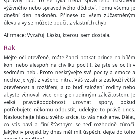
správný řád. To se týká třeba správného nastavení
výživného nebo spravedlivého dědictví. Tomu všemu je
dnešní den nakloněn. Přinese to všem zúčastněným
úlevu a vy se můžete poučit z vlastních chyb.
Afirmace: Vyzařuji Lásku, kterou jsem dostala.
Rak
Mějte oči otevřené, máte šanci potkat prince na bílém
koni nebo alespoň na chvilku pocítit, že jste se ocitli v
sedmém nebi. Proto neskrývejte své pocity a emoce a
nechte je vyjít z vašeho nitra. Váš vztah si zaslouží větší
otevřenost a rozšíření, a to buď založení rodiny nebo
abyste věnovali více energie rodinným záležitostem. Je
velká pravděpodobnost urovnat spory, pokud
potřebujete někomu odpustit, udělejte to právě dnes.
Naslouchejte hlasu svého srdce, to vás nezklame. Dělat,
co vás baví a činí šťastným se teď rozhodně zúročí.
Jakýkoliv projekt by dnes měl mít úspěch, dejte do toho