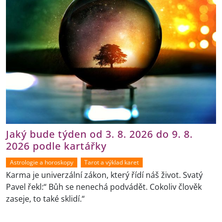
Jaký bude týden od 3. 8. 2026 do 9. 8.
2026 podle kartářky
Astrologie a horoskopy
Tarot a výklad karet
Karma je univerzální zákon, který řídí náš život. Svatý
Pavel řekl:“ Bůh se nenechá podvádět. Cokoliv člověk
zaseje, to také sklidí.“