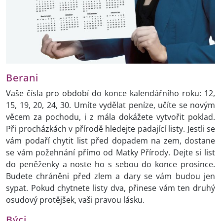
Berani
Vaše čísla pro období do konce kalendářního roku: 12,
15, 19, 20, 24, 30. Umíte vydělat peníze, učíte se novým
věcem za pochodu, i z mála dokážete vytvořit poklad.
Při procházkách v přírodě hledejte padající listy. Jestli se
vám podaří chytit list před dopadem na zem, dostane
se vám požehnání přímo od Matky Přírody. Dejte si list
do peněženky a noste ho s sebou do konce prosince.
Budete chráněni před zlem a dary se vám budou jen
sypat. Pokud chytnete listy dva, přinese vám ten druhý
osudový protějšek, vaši pravou lásku.
Býci