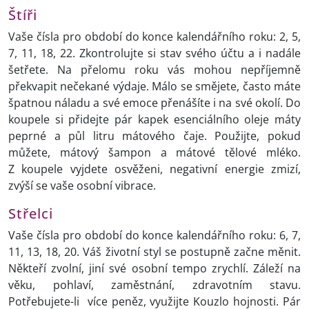
Štíři
Vaše čísla pro období do konce kalendářního roku: 2, 5,
7, 11, 18, 22. Zkontrolujte si stav svého účtu a i nadále
šetřete. Na přelomu roku vás mohou nepříjemně
překvapit nečekané výdaje. Málo se smějete, často máte
špatnou náladu a své emoce přenášíte i na své okolí. Do
koupele si přidejte pár kapek esenciálního oleje máty
peprné a půl litru mátového čaje. Použijte, pokud
můžete, mátový šampon a mátové tělové mléko.
Z koupele vyjdete osvěženi, negativní energie zmizí,
zvýší se vaše osobní vibrace.
Střelci
Vaše čísla pro období do konce kalendářního roku: 6, 7,
11, 13, 18, 20. Váš životní styl se postupně začne měnit.
Někteří zvolní, jiní své osobní tempo zrychlí. Záleží na
věku, pohlaví, zaměstnání, zdravotním stavu.
Potřebujete-li více peněz, využijte Kouzlo hojnosti. Pár