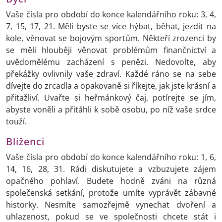
Vaše čísla pro období do konce kalendářního roku: 3, 4,
7, 15, 17, 21. Měli byste se více hýbat, běhat, jezdit na
kole, věnovat se bojovým sportům. Někteří zrozenci by
se měli hlouběji věnovat problémům finančnictví a
uvědomělému zacházení s penězi. Nedovolte, aby
překážky ovlivnily vaše zdraví. Každé ráno se na sebe
dívejte do zrcadla a opakovaně si říkejte, jak jste krásní a
přitažliví. Uvařte si heřmánkový čaj, potírejte se jím,
abyste voněli a přitáhli k sobě osobu, po níž vaše srdce
touží.
Blíženci
Vaše čísla pro období do konce kalendářního roku: 1, 6,
14, 16, 28, 31. Rádi diskutujete a vzbuzujete zájem
opačného pohlaví. Budete hodně zváni na různá
společenská setkání, protože umíte vyprávět zábavné
historky. Nesmíte samozřejmě vynechat dvoření a
uhlazenost, pokud se ve společnosti chcete stát i