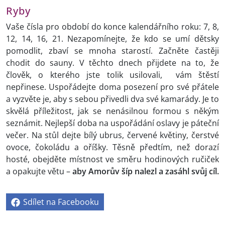
Ryby
Vaše čísla pro období do konce kalendářního roku: 7, 8,
12, 14, 16, 21. Nezapomínejte, že kdo se umí dětsky
pomodlit, zbaví se mnoha starostí. Začněte častěji
chodit do sauny. V těchto dnech přijdete na to, že
člověk, o kterého jste tolik usilovali, vám štěstí
nepřinese. Uspořádejte doma posezení pro své přátele
a vyzvěte je, aby s sebou přivedli dva své kamarády. Je to
skvělá příležitost, jak se nenásilnou formou s někým
seznámit. Nejlepší doba na uspořádání oslavy je páteční
večer. Na stůl dejte bílý ubrus, červené květiny, čerstvé
ovoce, čokoládu a oříšky. Těsně předtím, než dorazí
hosté, obejděte místnost ve směru hodinových ručiček
a opakujte větu –
aby Amorův šíp nalezl a zasáhl svůj cíl.
Sdílet na Facebooku