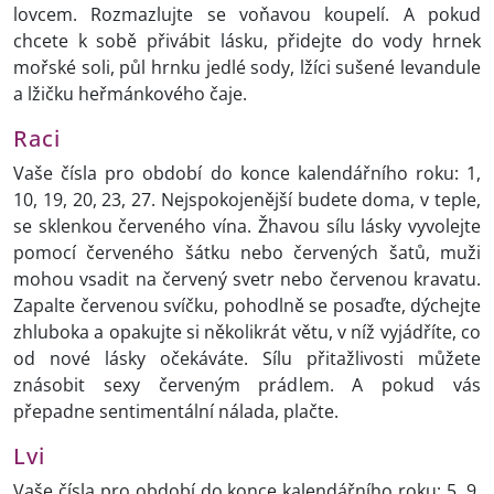
lovcem. Rozmazlujte se voňavou koupelí. A pokud
chcete k sobě přivábit lásku, přidejte do vody hrnek
mořské soli, půl hrnku jedlé sody, lžíci sušené levandule
a lžičku heřmánkového čaje.
Raci
Vaše čísla pro období do konce kalendářního roku: 1,
10, 19, 20, 23, 27. Nejspokojenější budete doma, v teple,
se sklenkou červeného vína. Žhavou sílu lásky vyvolejte
pomocí červeného šátku nebo červených šatů, muži
mohou vsadit na červený svetr nebo červenou kravatu.
Zapalte červenou svíčku, pohodlně se posaďte, dýchejte
zhluboka a opakujte si několikrát větu, v níž vyjádříte, co
od nové lásky očekáváte. Sílu přitažlivosti můžete
znásobit sexy červeným prádlem. A pokud vás
přepadne sentimentální nálada, plačte.
Lvi
Vaše čísla pro období do konce kalendářního roku: 5, 9,