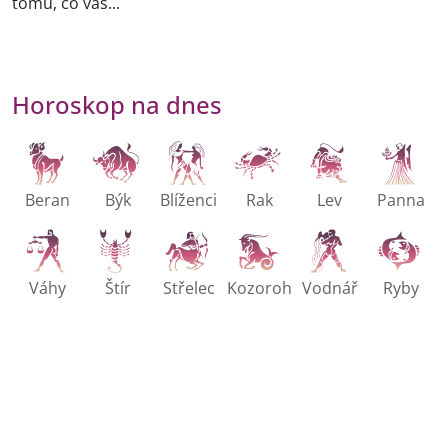
tomu, co vás...
Horoskop na dnes
Beran
Býk
Blíženci
Rak
Lev
Panna
Váhy
Štír
Střelec
Kozoroh
Vodnář
Ryby