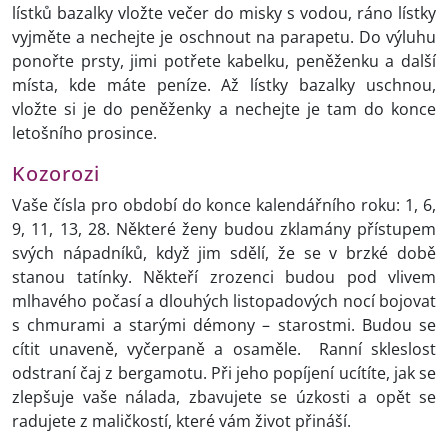
lístků bazalky vložte večer do misky s vodou, ráno lístky
vyjměte a nechejte je oschnout na parapetu. Do výluhu
ponořte prsty, jimi potřete kabelku, peněženku a další
místa, kde máte peníze. Až lístky bazalky uschnou,
vložte si je do peněženky a nechejte je tam do konce
letošního prosince.
Kozorozi
Vaše čísla pro období do konce kalendářního roku: 1, 6,
9, 11, 13, 28. Některé ženy budou zklamány přístupem
svých nápadníků, když jim sdělí, že se v brzké době
stanou tatínky. Někteří zrozenci budou pod vlivem
mlhavého počasí a dlouhých listopadových nocí bojovat
s chmurami a starými démony – starostmi. Budou se
cítit unaveně, vyčerpaně a osaměle. Ranní skleslost
odstraní čaj z bergamotu. Při jeho popíjení ucítíte, jak se
zlepšuje vaše nálada, zbavujete se úzkosti a opět se
radujete z maličkostí, které vám život přináší.