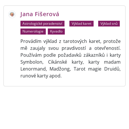
Jana Fišerová
Astrologické poradenství
Výklad karet
Výklad snů
Numerologie
Kyvadlo
Provádím výklad z tarotových karet, protože
mě zaujaly svou pravdivostí a otevřeností.
Používám podle požadavků zákazníků i karty
Symbolon, Cikánské karty, karty madam
Lenormand, Madžong, Tarot magie Druidů,
runové karty apod.