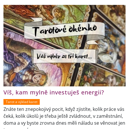
Víš, kam mylně investuješ energii?
Tarot a výklad karet
Znáte ten znepokojivý pocit, když zjistíte, kolik práce vás
čeká, kolik úkolů je třeba ještě zvládnout, v zaměstnání,
doma a vy byste zrovna dnes měli náladu se věnovat jen