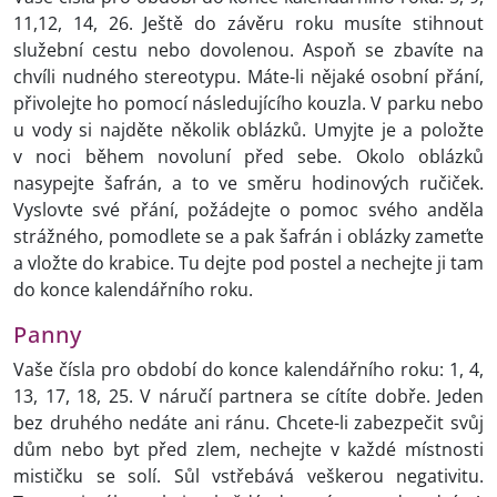
11,12, 14, 26. Ještě do závěru roku musíte stihnout
služební cestu nebo dovolenou. Aspoň se zbavíte na
chvíli nudného stereotypu. Máte-li nějaké osobní přání,
přivolejte ho pomocí následujícího kouzla. V parku nebo
u vody si najděte několik oblázků. Umyjte je a položte
v noci během novoluní před sebe. Okolo oblázků
nasypejte šafrán, a to ve směru hodinových ručiček.
Vyslovte své přání, požádejte o pomoc svého anděla
strážného, pomodlete se a pak šafrán i oblázky zameťte
a vložte do krabice. Tu dejte pod postel a nechejte ji tam
do konce kalendářního roku.
Panny
Vaše čísla pro období do konce kalendářního roku: 1, 4,
13, 17, 18, 25. V náručí partnera se cítíte dobře. Jeden
bez druhého nedáte ani ránu. Chcete-li zabezpečit svůj
dům nebo byt před zlem, nechejte v každé místnosti
mističku se solí. Sůl vstřebává veškerou negativitu.