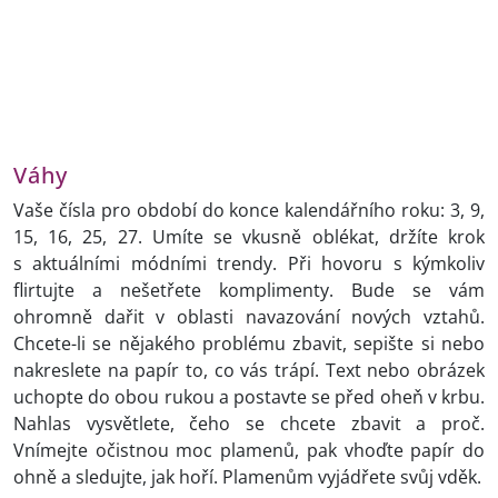
Váhy
Vaše čísla pro období do konce kalendářního roku: 3, 9,
15, 16, 25, 27. Umíte se vkusně oblékat, držíte krok
s aktuálními módními trendy. Při hovoru s kýmkoliv
flirtujte a nešetřete komplimenty. Bude se vám
ohromně dařit v oblasti navazování nových vztahů.
Chcete-li se nějakého problému zbavit, sepište si nebo
nakreslete na papír to, co vás trápí. Text nebo obrázek
uchopte do obou rukou a postavte se před oheň v krbu.
Nahlas vysvětlete, čeho se chcete zbavit a proč.
Vnímejte očistnou moc plamenů, pak vhoďte papír do
ohně a sledujte, jak hoří. Plamenům vyjádřete svůj vděk.