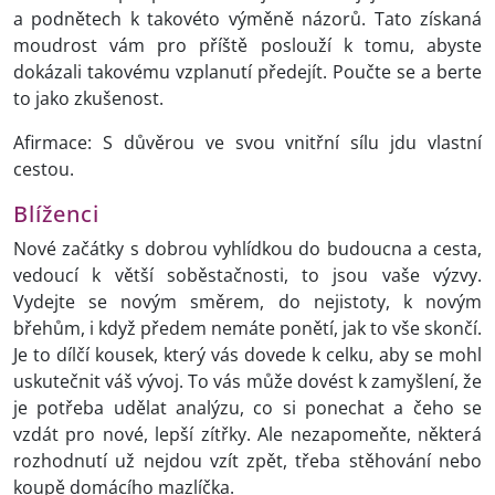
a podnětech k takovéto výměně názorů. Tato získaná
moudrost vám pro příště poslouží k tomu, abyste
dokázali takovému vzplanutí předejít. Poučte se a berte
to jako zkušenost.
Afirmace: S důvěrou ve svou vnitřní sílu jdu vlastní
cestou.
Blíženci
Nové začátky s dobrou vyhlídkou do budoucna a cesta,
vedoucí k větší soběstačnosti, to jsou vaše výzvy.
Vydejte se novým směrem, do nejistoty, k novým
břehům, i když předem nemáte ponětí, jak to vše skončí.
Je to dílčí kousek, který vás dovede k celku, aby se mohl
uskutečnit váš vývoj. To vás může dovést k zamyšlení, že
je potřeba udělat analýzu, co si ponechat a čeho se
vzdát pro nové, lepší zítřky. Ale nezapomeňte, některá
rozhodnutí už nejdou vzít zpět, třeba stěhování nebo
koupě domácího mazlíčka.