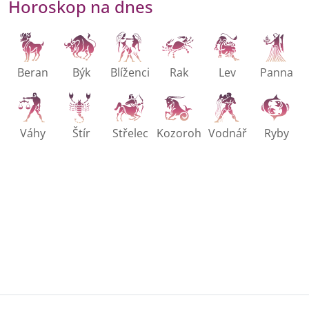
Horoskop na dnes
Beran
Býk
Blíženci
Rak
Lev
Panna
Váhy
Štír
Střelec
Kozoroh
Vodnář
Ryby