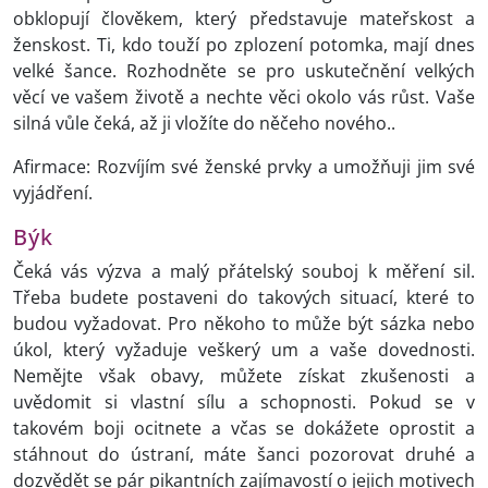
obklopují člověkem, který představuje mateřskost a
ženskost. Ti, kdo touží po zplození potomka, mají dnes
velké šance. Rozhodněte se pro uskutečnění velkých
věcí ve vašem životě a nechte věci okolo vás růst. Vaše
silná vůle čeká, až ji vložíte do něčeho nového..
Afirmace: Rozvíjím své ženské prvky a umožňuji jim své
vyjádření.
Býk
Čeká vás výzva a malý přátelský souboj k měření sil.
Třeba budete postaveni do takových situací, které to
budou vyžadovat. Pro někoho to může být sázka nebo
úkol, který vyžaduje veškerý um a vaše dovednosti.
Nemějte však obavy, můžete získat zkušenosti a
uvědomit si vlastní sílu a schopnosti. Pokud se v
takovém boji ocitnete a včas se dokážete oprostit a
stáhnout do ústraní, máte šanci pozorovat druhé a
dozvědět se pár pikantních zajímavostí o jejich motivech