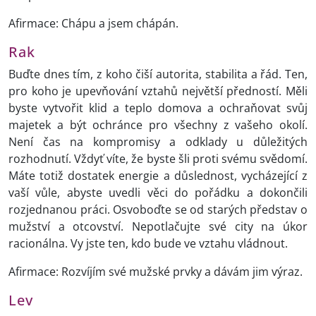
Afirmace: Chápu a jsem chápán.
Rak
Buďte dnes tím, z koho čiší autorita, stabilita a řád. Ten,
pro koho je upevňování vztahů největší předností. Měli
byste vytvořit klid a teplo domova a ochraňovat svůj
majetek a být ochránce pro všechny z vašeho okolí.
Není čas na kompromisy a odklady u důležitých
rozhodnutí. Vždyť víte, že byste šli proti svému svědomí.
Máte totiž dostatek energie a důslednost, vycházející z
vaší vůle, abyste uvedli věci do pořádku a dokončili
rozjednanou práci. Osvoboďte se od starých představ o
mužství a otcovství. Nepotlačujte své city na úkor
racionálna. Vy jste ten, kdo bude ve vztahu vládnout.
Afirmace: Rozvíjím své mužské prvky a dávám jim výraz.
Lev