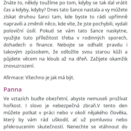
Znáte to, někdy toužíme po tom, kdyby se tak dal vrátit
čas a kdyby, kdyby? Dnes tato šance nastala a vy můžete
získat druhou šanci tam, kde byste to rádi upřímně
napravili a změnili něco, kde víte, že jste pochybili, vydali
poloviční úsilí. Pokud se vám tato šance naskytne,
využijte tuto příležitost třeba v rodinných sporech,
dohadech o finance. Nebojte se odhalit pravdu i
takovým způsobem, že odložíte svou starou kůži a
půjdete věcem na kloub až na dřeň. Zažijete okamžik
znovuzrození.
Afirmace: Všechno je jak má být.
Panna
Ve vztazích buďte obezřetní, abyste nemuseli prožívat
hořkost. I slovo je nebezpečná zbraň.V tento den
můžete potkat v práci nebo v okolí nějakého člověka,
který by vám rád uškodil, ať už pomluvou nebo
překroucením skutečností. Nenechte se vtáhnout do