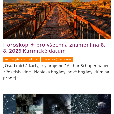
Horoskop ♑ pro všechna znamení na 8.
8. 2026 Karmické datum
Astrologie a horoskopy
Tarot a výklad karet
„Osud míchá karty, my hrajeme.“ Arthur Schopenhauer
*Poselství dne - Nabídka brigády, nové brigády, dům na
prodej *