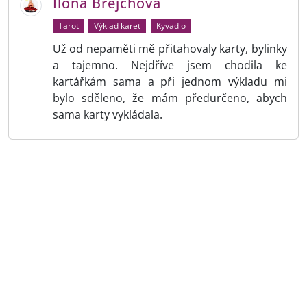
Ilona Brejchová
Tarot
Výklad karet
Kyvadlo
Už od nepaměti mě přitahovaly karty, bylinky
a tajemno. Nejdříve jsem chodila ke
kartářkám sama a při jednom výkladu mi
bylo sděleno, že mám předurčeno, abych
sama karty vykládala.