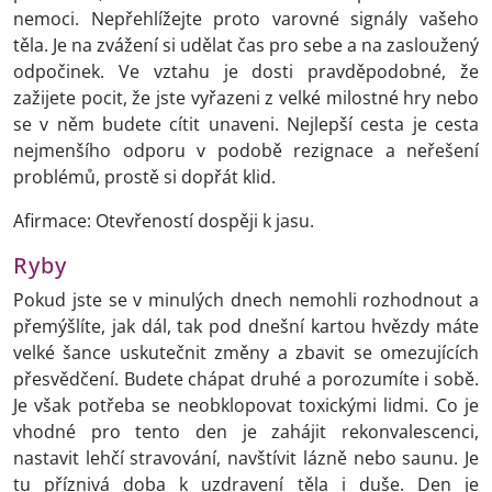
nemoci. Nepřehlížejte proto varovné signály vašeho
těla. Je na zvážení si udělat čas pro sebe a na zasloužený
odpočinek. Ve vztahu je dosti pravděpodobné, že
zažijete pocit, že jste vyřazeni z velké milostné hry nebo
se v něm budete cítit unaveni. Nejlepší cesta je cesta
nejmenšího odporu v podobě rezignace a neřešení
problémů, prostě si dopřát klid.
Afirmace: Otevřeností dospěji k jasu.
Ryby
Pokud jste se v minulých dnech nemohli rozhodnout a
přemýšlíte, jak dál, tak pod dnešní kartou hvězdy máte
velké šance uskutečnit změny a zbavit se omezujících
přesvědčení. Budete chápat druhé a porozumíte i sobě.
Je však potřeba se neobklopovat toxickými lidmi. Co je
vhodné pro tento den je zahájit rekonvalescenci,
nastavit lehčí stravování, navštívit lázně nebo saunu. Je
tu příznivá doba k uzdravení těla i duše. Den je