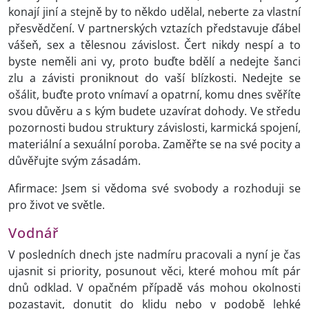
konají jiní a stejně by to někdo udělal, neberte za vlastní
přesvědčení. V partnerských vztazích představuje ďábel
vášeň, sex a tělesnou závislost. Čert nikdy nespí a to
byste neměli ani vy, proto buďte bdělí a nedejte šanci
zlu a závisti proniknout do vaší blízkosti. Nedejte se
ošálit, buďte proto vnímaví a opatrní, komu dnes svěříte
svou důvěru a s kým budete uzavírat dohody. Ve středu
pozornosti budou struktury závislosti, karmická spojení,
materiální a sexuální poroba. Zaměřte se na své pocity a
důvěřujte svým zásadám.
Afirmace: Jsem si vědoma své svobody a rozhoduji se
pro život ve světle.
Vodnář
V posledních dnech jste nadmíru pracovali a nyní je čas
ujasnit si priority, posunout věci, které mohou mít pár
dnů odklad. V opačném případě vás mohou okolnosti
pozastavit, donutit do klidu nebo v podobě lehké