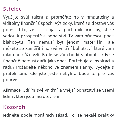
Střelec
Využijte svůj talent a proměňte ho v hmatatelný a
viditelný finanční úspěch. Výsledky, které se dostaví vás
potěší. I to, že jste přijali a pochopili principy, které
vedou k prosperitě a bohatství. Ty vám přinesou pocit
blahobytu. Ten nemusí být jenom materiální, ale
můžete se zaměřit i na své vnitřní bohatství, které vám
nikdo nemůže vzít. Bude se vám hodit v období, kdy se
finančně nemusí dařit jako dnes. Potřebujete inspiraci a
radu? Požádejte někoho ve znamení Panny. Vydejte s
přáteli tam, kde jste ještě nebyli a bude to pro vás
poprvé.
Afirmace: Sdílím své vnitřní a vnější bohatství se všemi
lidmi , kteří jsou mu otevřeni.
Kozoroh
Jednejte podle morálních zásad. To, že nekalé praktiky