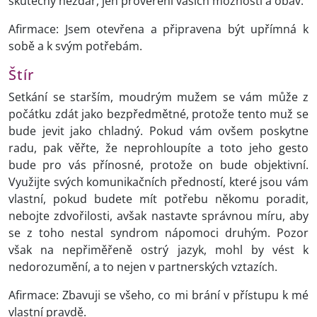
skutečný nezdar, jen prověření vašich možností a obav.
Afirmace: Jsem otevřena a připravena být upřímná k
sobě a k svým potřebám.
Štír
Setkání se starším, moudrým mužem se vám může z
počátku zdát jako bezpředmětné, protože tento muž se
bude jevit jako chladný. Pokud vám ovšem poskytne
radu, pak věřte, že neprohloupíte a toto jeho gesto
bude pro vás přínosné, protože on bude objektivní.
Využijte svých komunikačních předností, které jsou vám
vlastní, pokud budete mít potřebu někomu poradit,
nebojte zdvořilosti, avšak nastavte správnou míru, aby
se z toho nestal syndrom nápomoci druhým. Pozor
však na nepřiměřeně ostrý jazyk, mohl by vést k
nedorozumění, a to nejen v partnerských vztazích.
Afirmace: Zbavuji se všeho, co mi brání v přístupu k mé
vlastní pravdě.