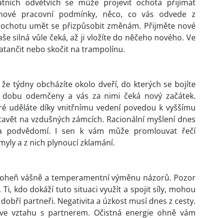
tních odvětvích se může projevit ochota přijímat
nové pracovní podmínky, něco, co vás odvede z
o ochotu umět se přizpůsobit změnám. Přijměte nové
e silná vůle čeká, až ji vložíte do něčeho nového. Ve
i zatančit nebo skočit na trampolínu.
že týdny obcházíte okolo dveří, do kterých se bojíte
ou dobu odemčeny a vás za nimi čeká nový začátek.
eré uděláte díky vnitřnímu vedení povedou k vyššímu
tavět na vzdušných zámcích. Racionální myšlení dnes
i a podvědomí. I sen k vám může promlouvat řečí
omyly a z nich plynoucí zklamání.
oheň vášně a temperamentní výměnu názorů. Pozor
i, kdo dokáží tuto situaci využít a spojit síly, mohou
obří partneři. Negativita a úzkost musí dnes z cesty.
 ve vztahu s partnerem. Očistná energie ohně vám