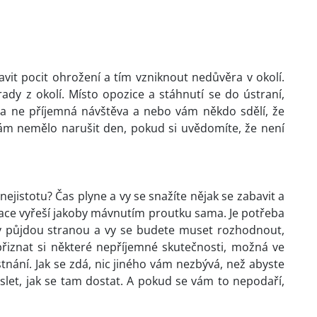
vit pocit ohrožení a tím vzniknout nedůvěra v okolí.
dy z okolí. Místo opozice a stáhnutí se do ústraní,
na ne příjemná návštěva a nebo vám někdo sdělí, že
vám nemělo narušit den, pokud si uvědomíte, že není
jistotu? Čas plyne a vy se snažíte nějak se zabavit a
tuace vyřeší jakoby mávnutím proutku sama. Je potřeba
ty půjdou stranou a vy se budete muset rozhodnout,
přiznat si některé nepříjemné skutečnosti, možná ve
tnání. Jak se zdá, nic jiného vám nezbývá, než abyste
slet, jak se tam dostat. A pokud se vám to nepodaří,