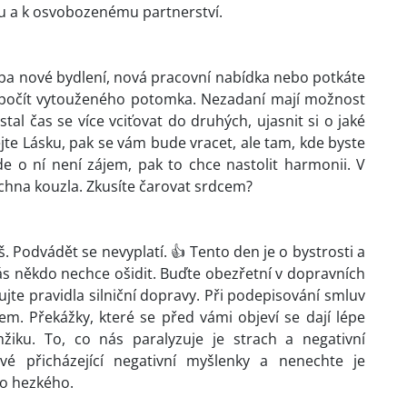
u a k osvobozenému partnerství.
eba nové bydlení, nová pracovní nabídka nebo potkáte
počít vytouženého potomka. Nezadaní mají možnost
al čas se více vciťovat do druhých, ujasnit si o jaké
jte Lásku, pak se vám bude vracet, ale tam, kde byste
kde o ní není zájem, pak to chce nastolit harmonii. V
chna kouzla. Zkusíte čarovat srdcem?
š. Podvádět se nevyplatí. 👍 Tento den je o bystrosti a
ás někdo nechce ošidit. Buďte obezřetní v dopravních
jte pravidla silniční dopravy. Při podepisování smluv
. Překážky, které se před vámi objeví se dají lépe
iku. To, co nás paralyzuje je strach a negativní
é přicházející negativní myšlenky a nenechte je
co hezkého.