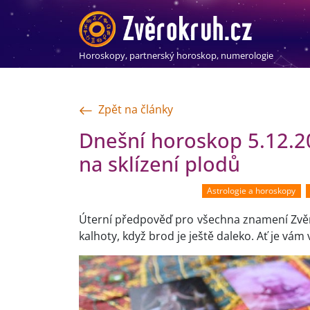
Horoskopy, partnerský horoskop, numerologie
Zpět na články
Dnešní horoskop 5.12.20
na sklízení plodů
Astrologie a horoskopy
Úterní předpověď pro všechna znamení Zvěr
kalhoty, když brod je ještě daleko. Ať je vá