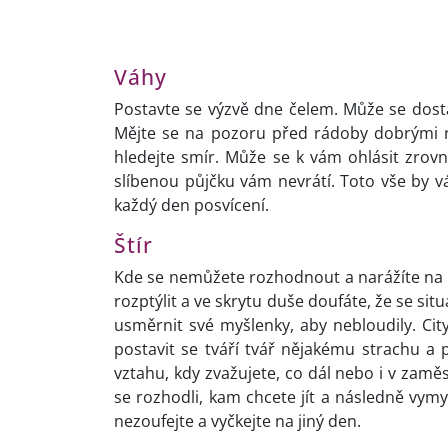
Váhy
Postavte se výzvě dne čelem. Může se dosta
Mějte se na pozoru před rádoby dobrými ra
hledejte smír. Může se k vám ohlásit zrov
slíbenou půjčku vám nevrátí. Toto vše by 
každý den posvícení.
Štír
Kde se nemůžete rozhodnout a narážíte na ne
rozptýlit a ve skrytu duše doufáte, že se si
usměrnit své myšlenky, aby nebloudily. Ci
postavit se tváří tvář nějakému strachu a 
vztahu, kdy zvažujete, co dál nebo i v zaměs
se rozhodli, kam chcete jít a následně vymy
nezoufejte a vyčkejte na jiný den.