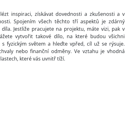
zt inspiraci, získávat dovednosti a zkušenosti a v
osti. Spojením všech těchto tří aspektů je zdárný
íla. Jestliže pracujete na projektu, máte vizi, pak v
žete vytvořit takové dílo, na které budou všichni
s fyzickým světem a hleďte vpřed, cíl už se rýsuje.
hvaly nebo finanční odměny. Ve vztahu je vhodná
stech, které vás uvnitř tíží.