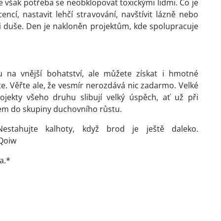
 však potřeba se neobklopovat toxickými lidmi. Co je
ncí, nastavit lehčí stravování, navštívit lázně nebo
 i duše. Den je nakloněn projektům, kde spolupracuje
u na vnější bohatství, ale můžete získat i hmotné
te. Věřte ale, že vesmír nerozdává nic zadarmo. Velké
ekty všeho druhu slibují velký úspěch, ať už při
em do skupiny duchovního růstu.
stahujte kalhoty, když brod je ještě daleko.
Qoiw
a.*