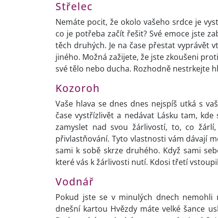
Střelec
Nemáte pocit, že okolo vašeho srdce je vyst
co je potřeba začít řešit? Své emoce jste zab
těch druhých. Je na čase přestat vyprávět v
jiného. Možná zažijete, že jste zkoušeni pro
své tělo nebo ducha. Rozhodně nestrkejte hl
Kozoroh
Vaše hlava se dnes dnes nejspíš utká s vaš
čase vystřízlivět a nedávat Lásku tam, kde
zamyslet nad svou žárlivostí, to, co žárlí
přivlastňování. Tyto vlastnosti vám dávají m
sami k sobě skrze druhého. Když sami sebe 
které vás k žárlivosti nutí. Kdosi třetí vstoupi
Vodnář
Pokud jste se v minulých dnech nemohli r
dnešní kartou Hvězdy máte velké šance usk