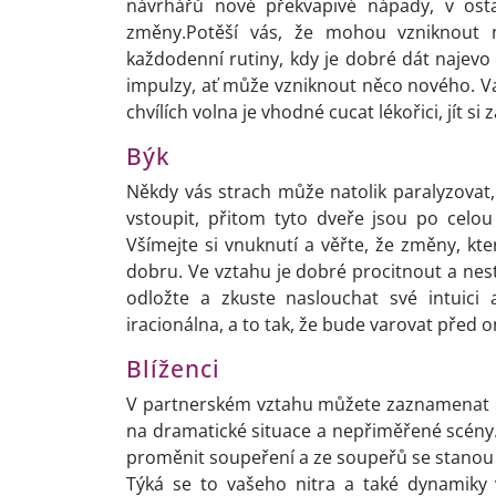
návrhářů nové překvapivé nápady, v osta
změny.Potěší vás, že mohou vzniknout 
každodenní rutiny, kdy je dobré dát najev
impulzy, ať může vzniknout něco nového. Vaš
chvílích volna je vhodné cucat lékořici, jít s
Býk
Někdy vás strach může natolik paralyzovat, 
vstoupit, přitom tyto dveře jsou po cel
Všímejte si vnuknutí a věřte, že změny, kt
dobru. Ve vztahu je dobré procitnout a nes
odložte a zkuste naslouchat své intuic
iracionálna, a to tak, že bude varovat před 
Blíženci
V partnerském vztahu můžete zaznamenat 
na dramatické situace a nepřiměřené scény. T
proměnit soupeření a ze soupeřů se stanou d
Týká se to vašeho nitra a také dynamiky