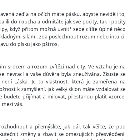
avená zeď a na očích máte pásku, abyste neviděli to,
alili do roucha a odmítáte jak své pocity, tak i pocity
tipy, když přitom možná uvnitř sebe cítíte úplně něco
tikladnými silami, zda poslechnout rozum nebo intuici,
avu do písku jako pštros.
ím srdcem a rozum zvítězí nad city. Ve vztahu je na
 se nevrací a vaše důvěra byla zneužívána. Zkuste se
, není Láska. Je to vlastnost, která je zaměřena na
ožnost k zamyšlení, jak velký sklon máte vzdalovat se
budete přijímat a milovat, přestanou platit vzorce,
l mezi vás.
ozhodnout a přemýšlíte, jak dál, tak věřte, že pod
utečnit změny a zbavit se omezujících přesvědčení.