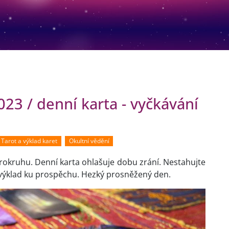
23 / denní karta - vyčkávání
Tarot a výklad karet
Okultní vědění
okruhu. Denní karta ohlašuje dobu zrání. Nestahujte
m výklad ku prospěchu. Hezký prosněžený den.