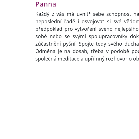
Panna
Každý z vás má uvnitř sebe schopnost nalé
neposlední řadě i osvojovat si své vědom
předpoklad pro vytvoření svého nejlepšího d
sobě nebo se svými spolupracovníky doká
zúčastnění pyšní. Spojte tedy svého ducha 
Odměna je na dosah, třeba v podobě poc
společná meditace a upřímný rozhovor o obla