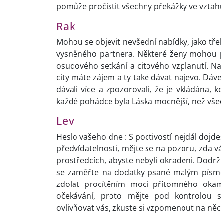
pomůže pročistit všechny překážky ve vztah
Rak
Mohou se objevit nevšední nabídky, jako tř
vysněného partnera. Některé ženy mohou 
osudového setkání a citového vzplanutí. Nast
city máte zájem a ty také dávat najevo. Dáve
dávali více a zpozorovali, že je vkládána, 
každé pohádce byla Láska mocnější, než vše
Lev
Heslo vašeho dne : S poctivostí nejdál dojde
předvídatelnosti, mějte se na pozoru, zda v
prostředcích, abyste nebyli okradeni. Dodržu
se zaměřte na dodatky psané malým písmem
zdolat procítěním moci přítomného okamž
očekávání, proto mějte pod kontrolou sv
ovlivňovat vás, zkuste si vzpomenout na ně