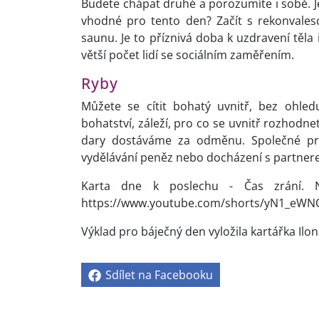
Budete chápat druhé a porozumíte i sobě. Je
vhodné pro tento den? Začít s rekonvalesce
saunu. Je to příznivá doba k uzdravení těla
větší počet lidí se sociálním zaměřením.
Ryby
Můžete se cítit bohatý uvnitř, bez ohled
bohatství, záleží, pro co se uvnitř rozhodne
dary dostáváme za odměnu. Společné proj
vydělávání peněz nebo docházení s partner
Karta dne k poslechu - Čas zrání. Ne
https://www.youtube.com/shorts/yN1_eWN
Výklad pro báječný den vyložila kartářka Ilon
Sdílet na Facebooku