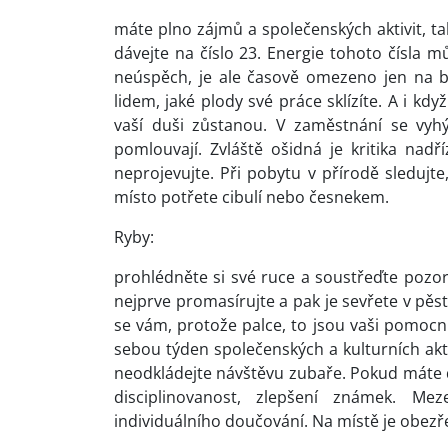
máte plno zájmů a společenských aktivit, ta
dávejte na číslo 23. Energie tohoto čísla 
neúspěch, je ale časově omezeno jen na b
lidem, jaké plody své práce sklízíte. A i kd
vaší duši zůstanou. V zaměstnání se vyhý
pomlouvají. Zvláště ošidná je kritika nadř
neprojevujte. Při pobytu v přírodě sledujt
místo potřete cibulí nebo česnekem.
Ryby:
prohlédněte si své ruce a soustřeďte pozor
nejprve promasírujte a pak je sevřete v pěst. 
se vám, protože palce, to jsou vaši pomocní
sebou týden společenských a kulturních akt
neodkládejte návštěvu zubaře. Pokud máte dě
disciplinovanost, zlepšení známek. Me
individuálního doučování. Na místě je obezř