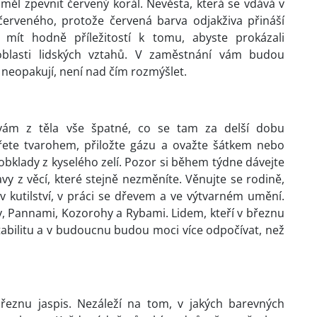
měl zpevnit červený korál. Nevěsta, která se vdává v
červeného, protože červená barva odjakživa přináší
 mít hodně příležitostí k tomu, abyste prokázali
v oblasti lidských vztahů. V zaměstnání vám budou
 neopakují, není nad čím rozmýšlet.
vám z těla vše špatné, co se tam za delší dobu
třete tvarohem, přiložte gázu a ovažte šátkem nebo
klady z kyselého zelí. Pozor si během týdne dávejte
y z věcí, které stejně nezměníte. Věnujte se rodině,
 kutilství, v práci se dřevem a ve výtvarném umění.
, Pannami, Kozorohy a Rybami. Lidem, kteří v březnu
stabilitu a v budoucnu budou moci více odpočívat, než
znu jaspis. Nezáleží na tom, v jakých barevných