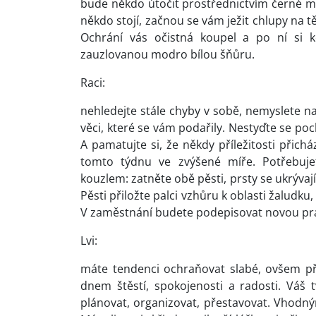
bude někdo útočit prostřednictvím černé ma
někdo stojí, začnou se vám ježit chlupy na t
Ochrání vás očistná koupel a po ní si 
zauzlovanou modro bílou šňůru.
Raci:
nehledejte stále chyby v sobě, nemyslete na 
věci, které se vám podařily. Nestyďte se po
A pamatujte si, že někdy příležitosti přic
tomto týdnu ve zvýšené míře. Potřebujet
kouzlem: zatněte obě pěsti, prsty se ukrývají
Pěsti přiložte palci vzhůru k oblasti žaludku
V zaměstnání budete podepisovat novou praco
Lvi:
máte tendenci ochraňovat slabé, ovšem p
dnem štěstí, spokojenosti a radosti. Váš 
plánovat, organizovat, přestavovat. Vhodn