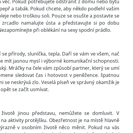
 na věc. Pokud potřebujete odstranit z domu nebo bytu
o pepř a tabák. Pokud chcete, aby někdo podlehl vašim
leje nebo troškou soli. Pouze se osušte a postavte se
 zrcadlo namalujte ústa a představujte si po dobu
 Nezapomínejte při oblékání na sexy spodní prádlo.
í se přírody, sluníčka, tepla. Daří se vám ve všem, nač
ete mít jasnou mysl i výborné komunikační schopnosti.
ský. Mráčky na čele vám způsobí partner, který se umí
pomene sledovat čas i hotovost v peněžence. špatnou
 se neskrývá zlo. Veselá píseň ve správný okamžik je
opět se začít usmívat.
životě jinou představu, nemůžete se domluvit. V
a aktivity protějšku. Obezřetnost je na místě hlavně
výrazně v osobním životě něco měnit. Pokud na vás