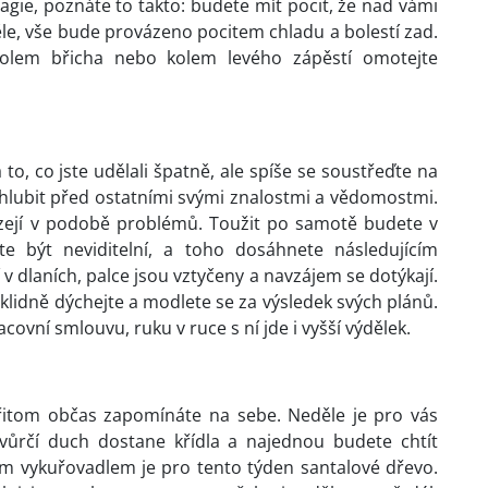
gie, poznáte to takto: budete mít pocit, že nad vámi
ěle, vše bude provázeno pocitem chladu a bolestí zad.
kolem břicha nebo kolem levého zápěstí omotejte
to, co jste udělali špatně, ale spíše se soustřeďte na
chlubit před ostatními svými znalostmi a vědomostmi.
házejí v podobě problémů. Toužit po samotě budete v
e být neviditelní, a toho dosáhnete následujícím
 v dlaních, palce jsou vztyčeny a navzájem se dotýkají.
, klidně dýchejte a modlete se za výsledek svých plánů.
vní smlouvu, ruku v ruce s ní jde i vyšší výdělek.
řitom občas zapomínáte na sebe. Neděle je pro vás
tvůrčí duch dostane křídla a najednou budete chtít
ým vykuřovadlem je pro tento týden santalové dřevo.