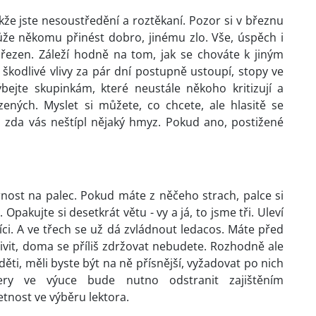
kže jste nesoustředění a roztěkaní. Pozor si v březnu
může někomu přinést dobro, jinému zlo. Vše, úspěch i
řezen. Záleží hodně na tom, jak se chováte k jiným
yž škodlivé vlivy za pár dní postupně ustoupí, stopy ve
bejte skupinkám, které neustále někoho kritizují a
ízených. Myslet si můžete, co chcete, ale hlasitě se
e, zda vás neštípl nějaký hmyz. Pokud ano, postižené
nost na palec. Pokud máte z něčeho strach, palce si
Opakujte si desetkrát větu - vy a já, to jsme tři. Uleví
ci. A ve třech se už dá zvládnout ledacos. Máte před
ivit, doma se příliš zdržovat nebudete. Rozhodně ale
ti, měli byste být na ně přísnější, vyžadovat po nich
zery ve výuce bude nutno odstranit zajištěním
etnost ve výběru lektora.