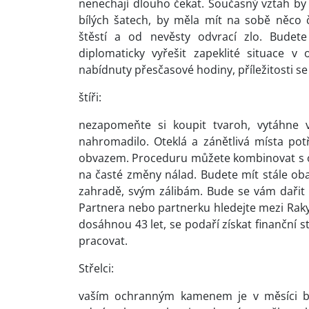
nenechají dlouho čekat. Současný vztah by 
bílých šatech, by měla mít na sobě něco 
štěstí a od nevěsty odvrací zlo. Budete
diplomaticky vyřešit zapeklité situace 
nabídnuty přesčasové hodiny, příležitosti se
štíři:
nezapomeňte si koupit tvaroh, vytáhne 
nahromadilo. Oteklá a zánětlivá místa po
obvazem. Proceduru můžete kombinovat s ob
na časté změny nálad. Budete mít stále obav
zahradě, svým zálibám. Bude se vám dařit v
Partnera nebo partnerku hledejte mezi Raky
dosáhnou 43 let, se podaří získat finanční 
pracovat.
Střelci:
vaším ochranným kamenem je v měsíci bře