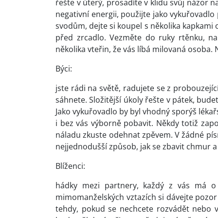
řešte v úterý, prosadíte v klidu svůj názor
negativní energii, použijte jako vykuřovadl
svodům, dejte si koupel s několika kapkami o
před zrcadlo. Vezměte do ruky rtěnku, na
několika vteřin, že vás líbá milovaná osoba.
Býci:
jste rádi na světě, radujete se z probouzejíc
sáhnete. Složitější úkoly řešte v pátek, bud
Jako vykuřovadlo by byl vhodný sporýš lékař
i bez vás výborně pobavit. Někdy totiž za
náladu zkuste odehnat zpěvem. V žádné písni
nejjednodušší způsob, jak se zbavit chmur a 
Blíženci:
hádky mezi partnery, každý z vás má o 
mimomanželských vztazích si dávejte pozor n
tehdy, pokud se nechcete rozvádět nebo 