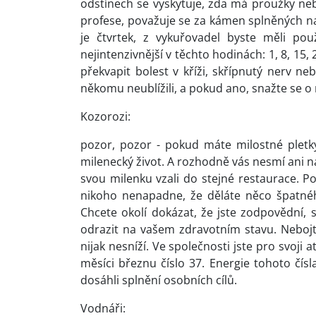
odstínech se vyskytuje, zda má proužky n
profese, považuje se za kámen splněných na
je čtvrtek, z vykuřovadel byste měli pou
nejintenzivnější v těchto hodinách: 1, 8, 15
překvapit bolest v kříži, skřípnutý nerv ne
někomu neublížili, a pokud ano, snažte se 
Kozorozi:
pozor, pozor - pokud máte milostné pletky
milenecký život. A rozhodně vás nesmí ani na
svou milenku vzali do stejné restaurace. Po
nikoho nenapadne, že děláte něco špatnéh
Chcete okolí dokázat, že jste zodpovědní,
odrazit na vašem zdravotním stavu. Nebojt
nijak nesníží. Ve společnosti jste pro svoji 
měsíci březnu číslo 37. Energie tohoto čís
dosáhli splnění osobních cílů.
Vodnáři: