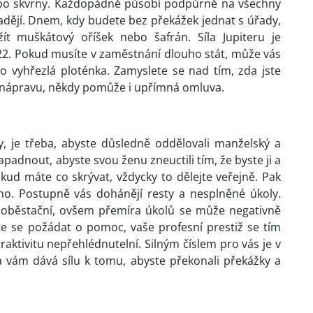
ebo skvrny. Každopádně působí podpůrně na všechny
dějí. Dnem, kdy budete bez překážek jednat s úřady,
žít muškátový oříšek nebo šafrán. Síla Jupiteru je
, 22. Pokud musíte v zaměstnání dlouho stát, může vás
bo vyhřezlá ploténka. Zamyslete se nad tím, zda jste
o nápravu, někdy pomůže i upřímná omluva.
, je třeba, abyste důsledně oddělovali manželský a
padnout, abyste svou ženu zneuctili tím, že byste ji a
kud máte co skrývat, vždycky to dělejte veřejně. Pak
o. Postupně vás dohánějí resty a nesplněné úkoly.
 soběstační, ovšem přemíra úkolů se může negativně
e se požádat o pomoc, vaše profesní prestiž se tím
atraktivitu nepřehlédnutelní. Silným číslem pro vás je v
la vám dává sílu k tomu, abyste překonali překážky a