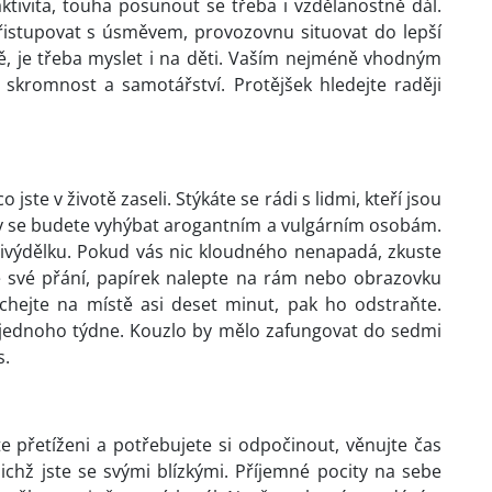
, aktivita, touha posunout se třeba i vzdělanostně dál.
řistupovat s úsměvem, provozovnu situovat do lepší
ě, je třeba myslet i na děti. Vaším nejméně vhodným
í skromnost a samotářství. Protějšek hledejte raději
 jste v životě zaseli. Stýkáte se rádi s lidmi, kteří jsou
dy se budete vyhýbat arogantním a vulgárním osobám.
ivýdělku. Pokud vás nic kloudného nenapadá, zkuste
te své přání, papírek nalepte na rám nebo obrazovku
chejte na místě asi deset minut, pak ho odstraňte.
jednoho týdne. Kouzlo by mělo zafungovat do sedmi
s.
e přetíženi a potřebujete si odpočinout, věnujte čas
ichž jste se svými blízkými. Příjemné pocity na sebe