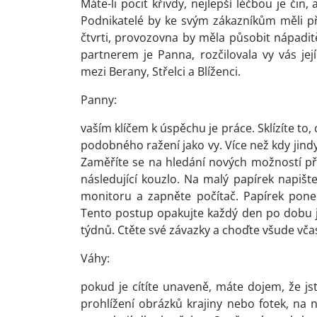
Máte-li pocit křivdy, nejlepší léčbou je čin
Podnikatelé by ke svým zákazníkům měli p
čtvrti, provozovna by měla působit nápadit
partnerem je Panna, rozčilovala vy vás jej
mezi Berany, Střelci a Blíženci.
Panny:
vaším klíčem k úspěchu je práce. Sklízíte to, co
podobného ražení jako vy. Více než kdy jin
Zaměříte se na hledání nových možností př
následující kouzlo. Na malý papírek napiš
monitoru a zapněte počítač. Papírek pone
Tento postup opakujte každý den po dobu 
týdnů. Ctěte své závazky a choďte všude vča
Váhy:
pokud je cítíte unaveně, máte dojem, že jst
prohlížení obrázků krajiny nebo fotek, na n