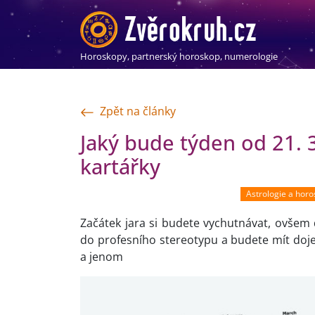
Horoskopy, partnerský horoskop, numerologie
Zpět na články
Jaký bude týden od 21. 
kartářky
Astrologie a hor
Začátek jara si budete vychutnávat, ovšem
do profesního stereotypu a budete mít doje
a jenom