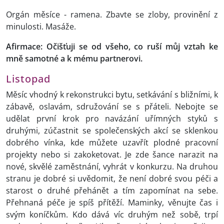
Orgán měsíce - ramena. Zbavte se zloby, provinění z
minulosti. Masáže.
Afirmace: Očišťuji se od všeho, co ruší můj vztah ke
mně samotné a k mému partnerovi.
Listopad
Měsíc vhodný k rekonstrukci bytu, setkávání s bližními, k
zábavě, oslavám, sdružování se s přáteli. Nebojte se
udělat první krok pro navázání uřímných styků s
druhými, zúčastnit se společenských akcí se sklenkou
dobrého vínka, kde můžete uzavřít plodné pracovní
projekty nebo si zakoketovat. Je zde šance narazit na
nové, skvělé zaměstnání, vyhrát v konkurzu. Na druhou
stranu je dobré si uvědomit, že není dobré svou péči a
starost o druhé přehánět a tím zapomínat na sebe.
Přehnaná péče je spíš přítěží. Maminky, věnujte čas i
svým koníčkům. Kdo dává víc druhým než sobě, trpí