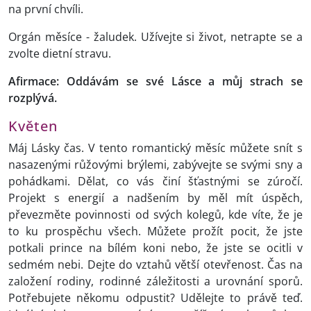
na první chvíli.
Orgán měsíce - žaludek. Užívejte si život, netrapte se a
zvolte dietní stravu.
Afirmace: Oddávám se své Lásce a můj strach se
rozplývá.
Květen
Máj Lásky čas. V tento romantický měsíc můžete snít s
nasazenými růžovými brýlemi, zabývejte se svými sny a
pohádkami. Dělat, co vás činí šťastnými se zúročí.
Projekt s energií a nadšením by měl mít úspěch,
převezměte povinnosti od svých kolegů, kde víte, že je
to ku prospěchu všech. Můžete prožít pocit, že jste
potkali prince na bílém koni nebo, že jste se ocitli v
sedmém nebi. Dejte do vztahů větší otevřenost. Čas na
založení rodiny, rodinné záležitosti a urovnání sporů.
Potřebujete někomu odpustit? Udělejte to právě teď.