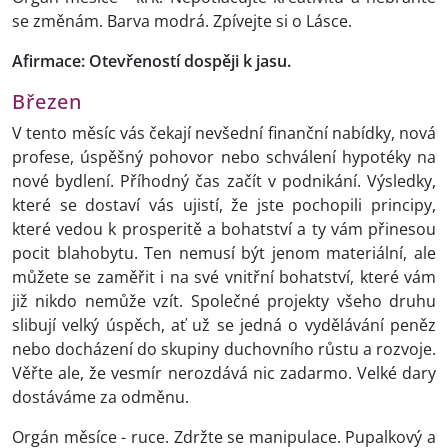
se změnám. Barva modrá. Zpívejte si o Lásce.
Afirmace: Otevřeností dospěji k jasu.
Březen
V tento měsíc vás čekají nevšední finanční nabídky, nová
profese, úspěšný pohovor nebo schválení hypotéky na
nové bydlení. Příhodný čas začít v podnikání. Výsledky,
které se dostaví vás ujistí, že jste pochopili principy,
které vedou k prosperitě a bohatství a ty vám přinesou
pocit blahobytu. Ten nemusí být jenom materiální, ale
můžete se zaměřit i na své vnitřní bohatství, které vám
již nikdo nemůže vzít. Společné projekty všeho druhu
slibují velký úspěch, ať už se jedná o vydělávání peněz
nebo docházení do skupiny duchovního růstu a rozvoje.
Věřte ale, že vesmír nerozdává nic zadarmo. Velké dary
dostáváme za odměnu.
Orgán měsíce - ruce. Zdržte se manipulace. Pupalkový a