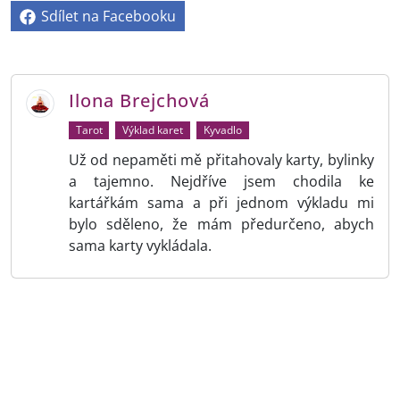
Sdílet na Facebooku
Ilona Brejchová
Tarot
Výklad karet
Kyvadlo
Už od nepaměti mě přitahovaly karty, bylinky
a tajemno. Nejdříve jsem chodila ke
kartářkám sama a při jednom výkladu mi
bylo sděleno, že mám předurčeno, abych
sama karty vykládala.