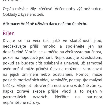
Orgán měsíce- žíly- křečové. Večer nohy výš než srdce.
Obklady z kyselého zelí.
Afirmace: Vděčně užívám daru našeho úspěchu.
Říjen
Dívejte se na věci tak, jaké ve skutečnosti jsou,
neočekávejte příliš mnoho a spoléhejte jen na
dosažitelné. V práci se zaměřte na větší systematičnost,
pozor na nepoctivé jednání. Nepropadejte závislostem,
pokud se budete cítit oslabení a unavení, už samotné
uvědomění může přinést úlevu a možnost zapracovat
na jejich zmírnění nebo odstranění. Pomoci může
poslech motivačních videí, semináře, postupujte malými
krůčky. Mějte oči otevřené a nestavte si vzdušné zámky.
Kapka zdravé skepse přijde vhod a to nejen v
partnerských vztazích. Nečiňte na partnera
nepřiměřené nároky.