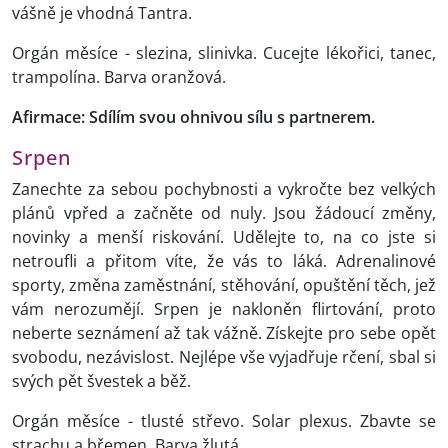
vášně je vhodná Tantra.
Orgán měsíce - slezina, slinivka. Cucejte lékořici, tanec,
trampolína. Barva oranžová.
Afirmace: Sdílím svou ohnivou sílu s partnerem.
Srpen
Zanechte za sebou pochybnosti a vykročte bez velkých
plánů vpřed a začněte od nuly. Jsou žádoucí změny,
novinky a menší riskování. Udělejte to, na co jste si
netroufli a přitom víte, že vás to láká. Adrenalinové
sporty, změna zaměstnání, stěhování, opuštění těch, jež
vám nerozumějí. Srpen je nakloněn flirtování, proto
neberte seznámení až tak vážně. Získejte pro sebe opět
svobodu, nezávislost. Nejlépe vše vyjadřuje rčení, sbal si
svých pět švestek a běž.
Orgán měsíce - tlusté střevo. Solar plexus. Zbavte se
strachu a břemen. Barva žlutá.