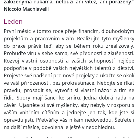
založenýma rukama, netouží ani vítěz, ani poražený.“
Niccolo Machiavelli
Leden
První měsíc v tomto roce přeje financím, dlouhodobým
projektům a pracovním vizím. Realizujte tyto myšlenky
do praxe právě teď, aby se během roku zrealizovaly.
Probuďte víru v sebe sama, své přednosti a zkušenosti.
Rozvoj vlastní osobnosti a vašich schopností nejlépe
podpoříte v podobě vašich největších talentů z dětství.
Projevte své nadšení pro nové projekty a ukažte se okolí
ve vaší přirozenosti, bez prokrastinace. Nebojte se říkat
pravdu, prosadit se, vytvořit si vlastní názor a tím se
řídit. Spory mají šanci ke smíru. Jedna dobrá rada na
závěr. Ujasněte si své myšlenky, aby nebyly v rozporu s
vaším vnitřním cítěním a jednejte jen tak, kde jste si
opravdu jisti. Přetvářky vás nikam nedovedou. Šetřete i
na další měsíce, dovolená je ještě v nedohlednu.