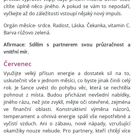
cítíte úplně něco jiného. A pokud se vám to nepodaří,
vyčkejte až do záležitosti vstoupí nějaký nový impuls.
Orgán měsíce- srdce. Radost, Láska. Čekanka, vitamin C.
Barva růžovo zelená.
Afirmace: Sdílím s partnerem svou průzračnost a
vnitřní mír.
Červenec
Využijte velký přísun energie a dostatek sil na to,
uskutečnit vše v jednom měsíci, co byste jinak činili celý
rok. Je šance uvést do pohybu věc, která se nechtěla
pohnout z místa. Budou přicházet nevšední nabídky,
jiného rázu, než jste zvyklí, mějte oči otevřené, zejména
ve finanční oblasti. Konstruktivní výměna názorů,
temperament a ohnivá energie spálí vše nepotřebné a
vyčistí vzduch. Ani o zábavu, nové nápady, vzrušující
okamžiky nouze nebude. Pro partnery, kteří chtějí více