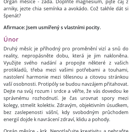
Orgán měsíce - záda. Doplňte magnesium, pijte čaj z
arniky, jezte chia semínka a avokádo. Což takhle dát si
špenát?
Afirmace: Jsem usmířený s vlastními pocity.
Únor
Druhý měsíc je příhodný pro proměnění vizí a snů do
reality, nepropásněte dobu, která je jim nakloněna.
Využijte svého nadání a propojte některé z vašich
protikladů, třeba mezi vašimi potřebami a touhami,
nastolení harmonie mezi tělesnou a citovou stránkou
vaší osobnosti. Protipóly se budou navzájem přitahovat.
Dejte na svůj rozum i srdce a věřte, že vás dovedou ke
správnému rozhodnutí. Je čas urovnat spory mezi
kolegy, stmelit kolektiv. Zdravým, objektivním úsudkem,
bez zaslepenosti vášní, kdy svobodným průchodem
energií dojde k navrácení zdraví, klidu a pohody.
Orgán měsíce - krk. Nepotlačujte kreativitu a nebraňte