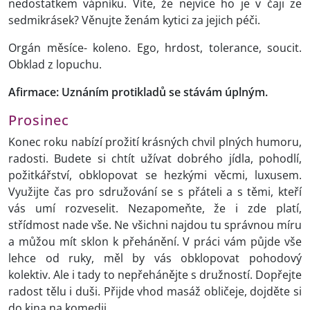
nedostatkem vápníku. Víte, že nejvíce ho je v čaji ze
sedmikrásek? Věnujte ženám kytici za jejich péči.
Orgán měsíce- koleno. Ego, hrdost, tolerance, soucit.
Obklad z lopuchu.
Afirmace: Uznáním protikladů se stávám úplným.
Prosinec
Konec roku nabízí prožití krásných chvil plných humoru,
radosti. Budete si chtít užívat dobrého jídla, pohodlí,
požitkářství, obklopovat se hezkými věcmi, luxusem.
Využijte čas pro sdružování se s přáteli a s těmi, kteří
vás umí rozveselit. Nezapomeňte, že i zde platí,
střídmost nade vše. Ne všichni najdou tu správnou míru
a můžou mít sklon k přehánění. V práci vám půjde vše
lehce od ruky, měl by vás obklopovat pohodový
kolektiv. Ale i tady to nepřehánějte s družností. Dopřejte
radost tělu i duši. Přijde vhod masáž obličeje, dojděte si
do kina na komedii.