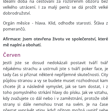
Ideální doba na cestování za rozšířením obzorů bez
velkého utrácení. I za malý peníz se dá prožít velké
dobrodružství.
Orgán měsíce - hlava. Klid, odhoďte starosti. Šťáva z
pomerančů.
Afirmace: Jsem otevřena životu ve společenství, které
mě naplní a obohatí.
Červen
Jestli jste se dosud nedokázali postavit tváří tvář
nějakému strachu a ustrnuli jste s tváří poker face, je
tady čas si přiznat některé nepříjemné skutečnosti. City
půjdou stranou a vy se budete muset rozhodnout kam
chcete jít a následně vymyslet, jak se tam dostat, i z
toho pomyslného strkání hlavy do písku. Jak ve vztahu,
kdy zvažujete co dál nebo i v zaměstnání, protože obě
strany si dále nemohou trvat na svém. Je na čase
přestat vyprávět vtipy, když přitom možná uvnitř sebe