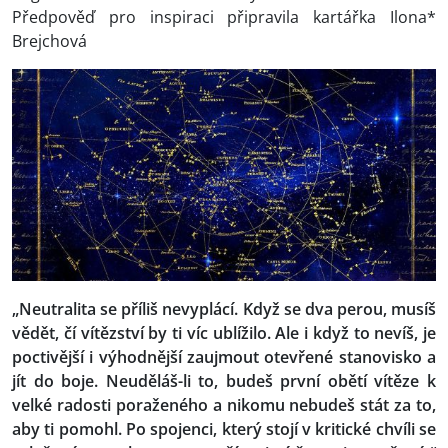
Předpověď pro inspiraci připravila kartářka Ilona*
Brejchová
„Neutralita se příliš nevyplácí. Když se dva perou, musíš
vědět, čí vítězství by ti víc ublížilo. Ale i když to nevíš, je
poctivější i výhodnější zaujmout otevřené stanovisko a
jít do boje. Neuděláš-li to, budeš první obětí vítěze k
velké radosti poraženého a nikomu nebudeš stát za to,
aby ti pomohl. Po spojenci, který stojí v kritické chvíli se