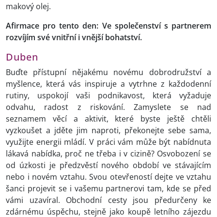
makový olej.
Afirmace pro tento den: Ve společenství s partnerem
rozvíjím své vnitřní i vnější bohatství.
Duben
Buďte přístupní nějakému novému dobrodružství a
myšlence, která vás inspiruje a vytrhne z každodenní
rutiny, uspokojí vaši podnikavost, která vyžaduje
odvahu, radost z riskování. Zamyslete se nad
seznamem věcí a aktivit, které byste ještě chtěli
vyzkoušet a jděte jim naproti, překonejte sebe sama,
využijte energii mládí. V práci vám může být nabídnuta
lákavá nabídka, proč ne třeba i v cizině? Osvobození se
od úzkosti je předzvěstí nového období ve stávajícím
nebo i novém vztahu. Svou otevřeností dejte ve vztahu
šanci projevit se i vašemu partnerovi tam, kde se před
vámi uzavíral. Obchodní cesty jsou předurčeny ke
zdárnému úspěchu, stejně jako koupě letního zájezdu