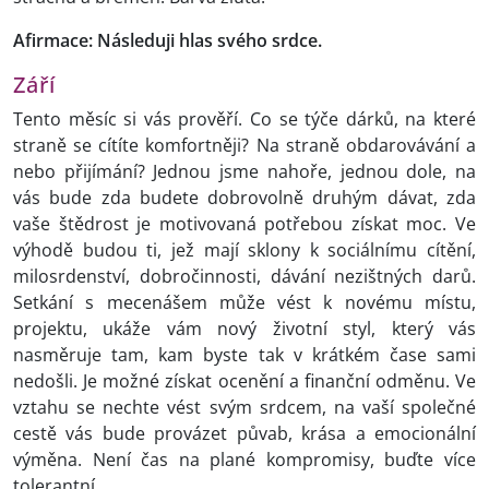
Afirmace: Následuji hlas svého srdce.
Září
Tento měsíc si vás prověří. Co se týče dárků, na které
straně se cítíte komfortněji? Na straně obdarovávání a
nebo přijímání? Jednou jsme nahoře, jednou dole, na
vás bude zda budete dobrovolně druhým dávat, zda
vaše štědrost je motivovaná potřebou získat moc. Ve
výhodě budou ti, jež mají sklony k sociálnímu cítění,
milosrdenství, dobročinnosti, dávání nezištných darů.
Setkání s mecenášem může vést k novému místu,
projektu, ukáže vám nový životní styl, který vás
nasměruje tam, kam byste tak v krátkém čase sami
nedošli. Je možné získat ocenění a finanční odměnu. Ve
vztahu se nechte vést svým srdcem, na vaší společné
cestě vás bude provázet půvab, krása a emocionální
výměna. Není čas na plané kompromisy, buďte více
tolerantní.