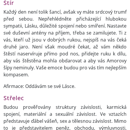
Štír
Každý den není tolik šancí, avšak vy máte srdcový trumf
před sebou. Nepřehlédněte přicházející hlubokou
sympatii, Lásku, důležité spojení nebo smíření. Nastavte
své duševní antény na příjem, třeba se zamilujete. Ti z
vás, kteří už jsou v dobrých rukou, nejspíš na vás čeká
druhé jaro. Není však moudré čekat, až vám někdo
štěstí naservíruje přímo pod nos, přidejte ruku k dílu,
aby vás štěstěna mohla obdarovat a aby vás Amorovy
šípy neminuly. Vaše emoce budou pro vás tím nejlepším
kompasem.
Afirmace: Oddávám se své Lásce.
Střelec
Budou prověřovány struktury závislosti, karmická
spojení, materiální a sexuální závislost. Ve vztazích
představuje ďábel vášeň, sex a tělesnou závislost. Mimo
to je představitelem peněz, obchodu, výmluvnosti,