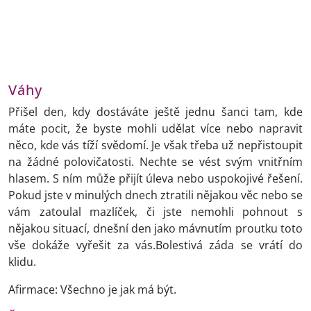
Váhy
Přišel den, kdy dostáváte ještě jednu šanci tam, kde
máte pocit, že byste mohli udělat více nebo napravit
něco, kde vás tíží svědomí. Je však třeba už nepřistoupit
na žádné polovičatosti. Nechte se vést svým vnitřním
hlasem. S ním může přijít úleva nebo uspokojivé řešení.
Pokud jste v minulých dnech ztratili nějakou věc nebo se
vám zatoulal mazlíček, či jste nemohli pohnout s
nějakou situací, dnešní den jako mávnutím proutku toto
vše dokáže vyřešit za vás.Bolestivá záda se vrátí do
klidu.
Afirmace: Všechno je jak má být.