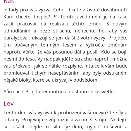
Rak
Je tady pro vás výzva. Čeho chcete v životě dosáhnout?
Kam chcete dospět? Při tomto uvědomění je na čase
začít pracovat na realizaci těchto změn. S novým
odhodláním a beze strachu, nenechte ho, aby vás
paralyzoval, ukazují se jen další životní výzvy. Projděte
tím obávaným temným lesem a vykročte změnám
naproti. Věřte, že vás posunou dál a posílí. Kdo se bojí,
nesmí do lesa. Vy naopak jděte strachu naproti, možná
vás překvapí, jak se náhle rozplyne. Intuice k vám bude
promlouvat tichým našeptáváním, aby byly odstraněni
nějaké bloky, které se ukrývají v podvědomí.
Afirmace: Projdu temnotou a dostanu se ke světlu.
Lev
Tento den vás vyzývá k probuzení vaší nevyužité síly a
odvahy. Projevujte svůj názor a za tím si stůjte. Nedejte
se ošálit, nejde o sílu fyzickou, nýbrž duševní a