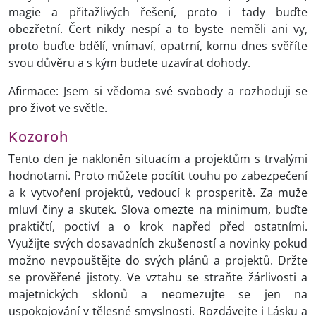
magie a přitažlivých řešení, proto i tady buďte
obezřetní. Čert nikdy nespí a to byste neměli ani vy,
proto buďte bdělí, vnímaví, opatrní, komu dnes svěříte
svou důvěru a s kým budete uzavírat dohody.
Afirmace: Jsem si vědoma své svobody a rozhoduji se
pro život ve světle.
Kozoroh
Tento den je nakloněn situacím a projektům s trvalými
hodnotami. Proto můžete pocítit touhu po zabezpečení
a k vytvoření projektů, vedoucí k prosperitě. Za muže
mluví činy a skutek. Slova omezte na minimum, buďte
praktičtí, poctiví a o krok napřed před ostatními.
Využijte svých dosavadních zkušeností a novinky pokud
možno nevpouštějte do svých plánů a projektů. Držte
se prověřené jistoty. Ve vztahu se straňte žárlivosti a
majetnických sklonů a neomezujte se jen na
uspokojování v tělesné smyslnosti. Rozdávejte i Lásku a