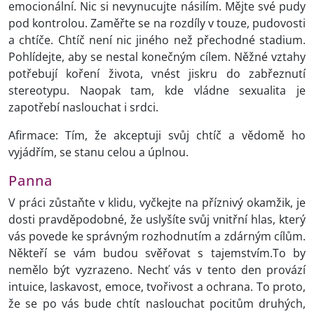
emocionální. Nic si nevynucujte násilím. Mějte své pudy
pod kontrolou. Zaměřte se na rozdíly v touze, pudovosti
a chtíče. Chtíč není nic jiného než přechodné stadium.
Pohlídejte, aby se nestal konečným cílem. Něžné vztahy
potřebují koření života, vnést jiskru do zabřeznutí
stereotypu. Naopak tam, kde vládne sexualita je
zapotřebí naslouchat i srdci.
Afirmace: Tím, že akceptuji svůj chtíč a vědomě ho
vyjádřím, se stanu celou a úplnou.
Panna
V práci zůstaňte v klidu, vyčkejte na příznivý okamžik, je
dosti pravděpodobné, že uslyšíte svůj vnitřní hlas, který
vás povede ke správným rozhodnutím a zdárným cílům.
Někteří se vám budou svěřovat s tajemstvím.To by
nemělo být vyzrazeno. Nechť vás v tento den provází
intuice, laskavost, emoce, tvořivost a ochrana. To proto,
že se po vás bude chtít naslouchat pocitům druhých,