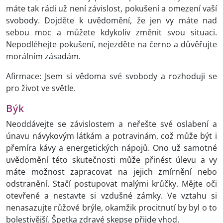
máte tak rádi už není závislost, pokušení a omezení vaší
svobody. Dojděte k uvědomění, že jen vy máte nad
sebou moc a můžete kdykoliv změnit svou situaci.
Nepodléhejte pokušení, nejezděte na černo a důvěřujte
morálním zásadám.
Afirmace: Jsem si vědoma své svobody a rozhoduji se
pro život ve světle.
Býk
Neoddávejte se závislostem a neřešte své oslabení a
únavu návykovým látkám a potravinám, což může být i
přemíra kávy a energetických nápojů. Ono už samotné
uvědomění této skutečnosti může přinést úlevu a vy
máte možnost zapracovat na jejich zmírnění nebo
odstranění. Stačí postupovat malými krůčky. Mějte oči
otevřené a nestavte si vzdušné zámky. Ve vztahu si
nenasazujte růžové brýle, okamžik procitnutí by byl o to
bolestivější. Špetka zdravé skepse přijde vhod.