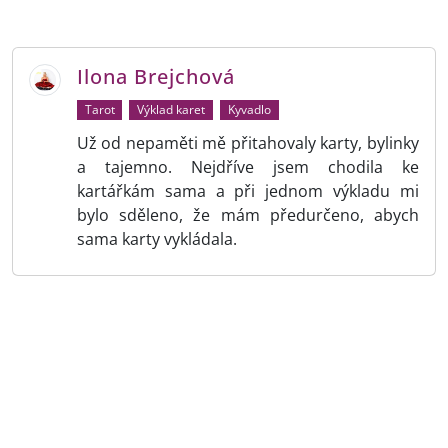
Ilona Brejchová
Tarot
Výklad karet
Kyvadlo
Už od nepaměti mě přitahovaly karty, bylinky
a tajemno. Nejdříve jsem chodila ke
kartářkám sama a při jednom výkladu mi
bylo sděleno, že mám předurčeno, abych
sama karty vykládala.