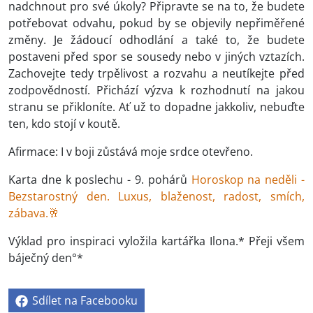
nadchnout pro své úkoly? Připravte se na to, že budete
potřebovat odvahu, pokud by se objevily nepřiměřené
změny. Je žádoucí odhodlání a také to, že budete
postaveni před spor se sousedy nebo v jiných vztazích.
Zachovejte tedy trpělivost a rozvahu a neutíkejte před
zodpovědností. Přichází výzva k rozhodnutí na jakou
stranu se přikloníte. Ať už to dopadne jakkoliv, nebuďte
ten, kdo stojí v koutě.
Afirmace: I v boji zůstává moje srdce otevřeno.
Karta dne k poslechu - 9. pohárů
Horoskop na neděli -
Bezstarostný den. Luxus, blaženost, radost, smích,
zábava.🥂
Výklad pro inspiraci vyložila kartářka Ilona.* Přeji všem
báječný den°*
Sdílet na Facebooku