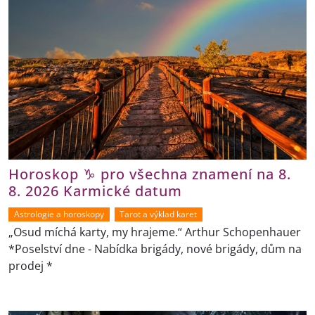
Horoskop ♑ pro všechna znamení na 8.
8. 2026 Karmické datum
Astrologie a horoskopy
Tarot a výklad karet
„Osud míchá karty, my hrajeme.“ Arthur Schopenhauer
*Poselství dne - Nabídka brigády, nové brigády, dům na
prodej *