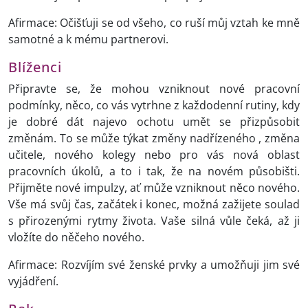
Afirmace: Očišťuji se od všeho, co ruší můj vztah ke mně
samotné a k mému partnerovi.
Blíženci
Připravte se, že mohou vzniknout nové pracovní
podmínky, něco, co vás vytrhne z každodenní rutiny, kdy
je dobré dát najevo ochotu umět se přizpůsobit
změnám. To se může týkat změny nadřízeného , změna
učitele, nového kolegy nebo pro vás nová oblast
pracovních úkolů, a to i tak, že na novém působišti.
Přijměte nové impulzy, ať může vzniknout něco nového.
Vše má svůj čas, začátek i konec, možná zažijete soulad
s přirozenými rytmy života. Vaše silná vůle čeká, až ji
vložíte do něčeho nového.
Afirmace: Rozvíjím své ženské prvky a umožňuji jim své
vyjádření.