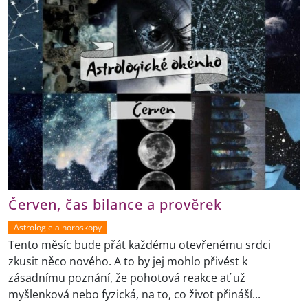
Červen, čas bilance a prověrek
Astrologie a horoskopy
Tento měsíc bude přát každému otevřenému srdci
zkusit něco nového. A to by jej mohlo přivést k
zásadnímu poznání, že pohotová reakce ať už
myšlenková nebo fyzická, na to, co život přináší...