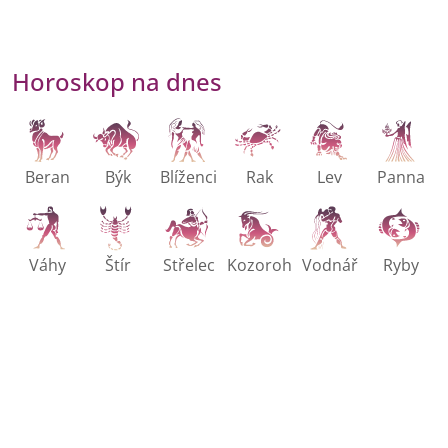
Horoskop na dnes
Beran
Býk
Blíženci
Rak
Lev
Panna
Váhy
Štír
Střelec
Kozoroh
Vodnář
Ryby