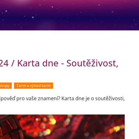
4 / Karta dne - Soutěživost,
oskopy
Tarot a výklad karet
pověď pro vaše znamení? Karta dne je o soutěživosti,