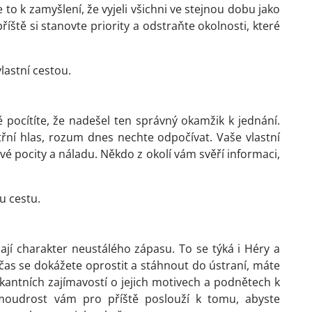
to k zamyšlení, že vyjeli všichni ve stejnou dobu jako
říště si stanovte priority a odstraňte okolnosti, které
vlastní cestou.
ě pocítíte, že nadešel ten správný okamžik k jednání.
třní hlas, rozum dnes nechte odpočívat. Vaše vlastní
é pocity a náladu. Někdo z okolí vám svěří informaci,
u cestu.
 mají charakter neustálého zápasu. To se týká i Héry a
čas se dokážete oprostit a stáhnout do ústraní, máte
kantních zajímavostí o jejich motivech a podnětech k
moudrost vám pro příště poslouží k tomu, abyste