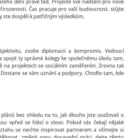
vašeho dění právě teď. Projevte své nadšení pro nové
přirozenosti. Čas pracuje pro vaši budoucnost, stůjte
y ste dospěli k patřičným výsledkům.
jektivitu, zvolte diplomacii a kompromis. Vedoucí
 a spojit ty správné kolegy ke společnému úkolu tam,
ště na projektech se sociálním zaměřením. Zrovna tak
. Dostane se vám uznání a podpory. Choďte tam, kde
h plánů bez ohledu na to, jak dlouho jste uvažovali o
kou vpřed se hlásí o slovo. Pokud vás čekají nějaké
vztahu se nechte inspirovat partnerem a všímejte si
stěhovat, změnit svou dosavadní práci, dejte těmto