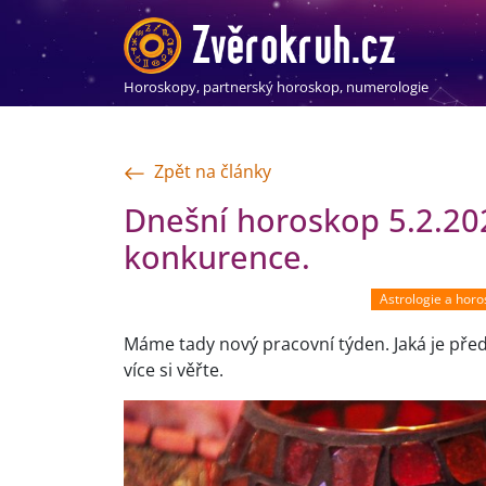
Horoskopy, partnerský horoskop, numerologie
Zpět na články
Dnešní horoskop 5.2.202
konkurence.
Astrologie a hor
Máme tady nový pracovní týden. Jaká je před
více si věřte.