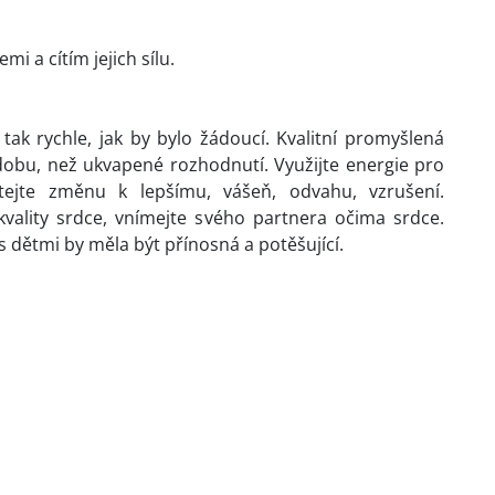
i a cítím jejich sílu.
 tak rychle, jak by bylo žádoucí. Kvalitní promyšlená
odobu, než ukvapené rozhodnutí. Využijte energie pro
tejte změnu k lepšímu, vášeň, odvahu, vzrušení.
kvality srdce, vnímejte svého partnera očima srdce.
 dětmi by měla být přínosná a potěšující.