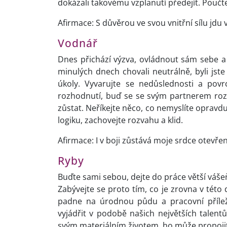
dokázali takovému vzplanutí předejít. Poučte
Afirmace: S důvěrou ve svou vnitřní sílu jdu 
Vodnář
Dnes přichází výzva, ovládnout sám sebe a 
minulých dnech chovali neutrálně, byli jst
úkoly. Vyvarujte se nedůslednosti a povrc
rozhodnutí, buď se se svým partnerem rozlo
zůstat. Neříkejte něco, co nemyslíte opravdu
logiku, zachovejte rozvahu a klid.
Afirmace: I v boji zůstává moje srdce otevře
Ryby
Buďte sami sebou, dejte do práce větší vášeň
Zabývejte se proto tím, co je zrovna v této 
padne na úrodnou půdu a pracovní příleži
vyjádřit v podobě našich největších talentů
svým materiálním životem, ho může propojit 