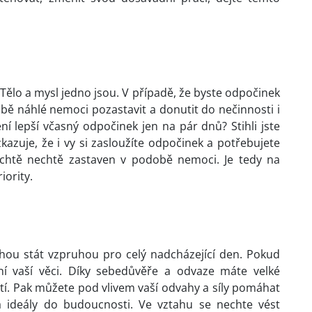
. Tělo a mysl jedno jsou. V případě, že byste odpočinek
bě náhlé nemoci pozastavit a donutit do nečinnosti i
ení lepší včasný odpočinek jen na pár dnů? Stihli jste
azuje, že i vy si zasloužíte odpočinek a potřebujete
e chtě nechtě zastaven v podobě nemoci. Je tedy na
iority.
ohou stát vzpruhou pro celý nadcházející den. Pokud
ení vaší věci. Díky sebedůvěře a odvaze máte velké
tí. Pak můžete pod vlivem vaší odvahy a síly pomáhat
a ideály do budoucnosti. Ve vztahu se nechte vést