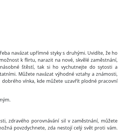
řeba navázat upřímné styky s druhými. Uvidíte, že ho
možnost k flirtu, narazit na nové, skvělé zaměstnání,
násobné štěstí, tak si ho vychutnejte do sytosti a
statními. Můžete navázat výhodné vztahy a známosti,
u dobrého vínka, kde můžete uzavřít plodné pracovní
lným.
sti, zdravého porovnávání sil v zaměstnání, můžete
 možná povzdychnete, zda nestojí celý svět proti vám.