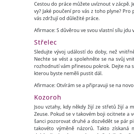
Cestou do práce můžete uvíznout v zácpě. Je 
vy? Jaké poučení pro vás z toho plyne? Pro p
vás zdržují od důležité práce.
Afirmace: S důvěrou ve svou vlastní sílu jdu 
Střelec
Sledujte vývoj událostí do doby, než vnitřn
Nechte se vést a spolehněte se na svůj vni
rozhodnutí vám přinesou pokrok. Dejte na sv
kterou byste neměli pustit dál.
Afirmace: Otvírám se a připravuji se na novo
Kozoroh
Jsou vztahy, kdy někdy žijí ze střetů žijí a
Zeuse. Pokud se v takovém boji ocitnete a v
šanci pozorovat druhé a dozvědět se pár pi
takovéto výměně názorů. Takto získaná 