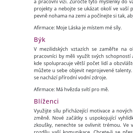
a pracovní vizi. Zúročte tyto myšlenky do 
projekty a nebojte se ukázat okolí ve vaší 
pevně nohama na zemi a počínejte si tak, ab
Afirmace: Moje Láska je místem mé síly.
Býk
V mezilidských vztazích se zaměřte na ob
pracovníci by měli využít svých schopností
kde spolupracuje větší počet lidí a obzvlá
můžete u sebe objevit neprojevené talenty
se nachází přírodní vodní zdroje.
Afirmace: Má hvězda svítí pro mě.
Blíženci
Využijte sílu přicházející motivace a novýc
změně. Nové začátky s uspokojující vyhlíd
zkoušky, nenechte se ovlivnit trémou. Ve 
rozdílu vaší komunikace. Chcete-li se pře