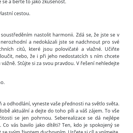
 se a berte to jako zkušenost.
vlastní cestou.
soustředěním nastolit harmonii. Zdá se, že jste se v
e nerozhodní a nedokázali jste se nadchnout pro své
hních citů, které jsou polovičaté a vlažné. Učiňte
učit, nebo, že i při jeho nedostatcích s ním chcete
 vážně. Stůjte si za svou pravdou. V řešení nehledejte
no.
 a odhodlání, vyneste vaše přednosti na světlo světa.
době aktuální a dejte do toho píli a váš zájem. To vše
tosti se jen pohrnou. Seberealizace se dá nejlépe
. Co vás bavilo jako dítěti? Ten, kdo je spokojený se
se svým životem duchovním. Určete si cíl a vnímejte,