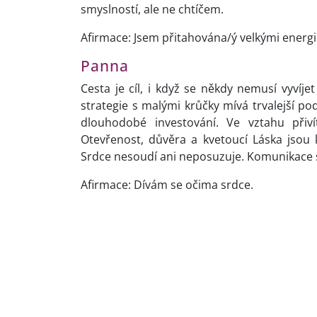
smyslností, ale ne chtíčem.
Afirmace: Jsem přitahována/ý velkými energiem
Panna
Cesta je cíl, i když se někdy nemusí vyvíjet
strategie s malými krůčky mívá trvalejší p
dlouhodobé investování. Ve vztahu přiví
Otevřenost, důvěra a kvetoucí Láska jsou 
Srdce nesoudí ani neposuzuje. Komunikace s
Afirmace: Dívám se očima srdce.