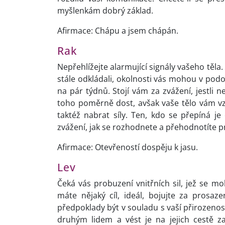
myšlenkám dobrý základ.
Afirmace: Chápu a jsem chápán.
Rak
Nepřehlížejte alarmující signály vašeho těla
stále odkládali, okolnosti vás mohou v podo
na pár týdnů. Stojí vám za zvážení, jestli n
toho poměrně dost, avšak vaše tělo vám vzk
taktéž nabrat síly. Ten, kdo se přepíná j
zvážení, jak se rozhodnete a přehodnotíte pr
Afirmace: Otevřeností dospěju k jasu.
Lev
Čeká vás probuzení vnitřních sil, jež se m
máte nějaký cíl, ideál, bojujte za prosaz
předpoklady být v souladu s vaší přirozenos
druhým lidem a vést je na jejich cestě z