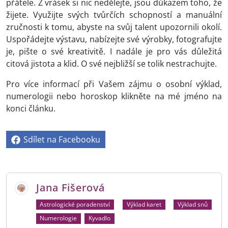
přátele. Z vrásek si nic nedělejte, jsou důkazem toho, že
žijete. Využijte svých tvůrčích schopností a manuální
zručnosti k tomu, abyste na svůj talent upozornili okolí.
Uspořádejte výstavu, nabízejte své výrobky, fotografujte
je, pište o své kreativitě. I nadále je pro vás důležitá
citová jistota a klid. O své nejbližší se tolik nestrachujte.
Pro více informací při Vašem zájmu
o osobní výklad,
numerologii nebo horoskop klikněte na mé jméno na
konci článku.
Sdílet na Facebooku
Jana Fišerová
Astrologické poradenství
Výklad karet
Výklad snů
Numerologie
Kyvadlo