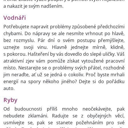
a nakazit je svým nadšením.
Vodnáři
Potřebujete napravit problémy způsobené předchozími
chybami. Do nápravy se ale nesmíte vrhnout po hlavě,
bez rozmyslu. Pár dní o svém postupu přemýšlejte,
uznejte svoji vinu. Hlavně jednejte mírně, klidně,
s pokorou. Hašteření by vás dovedlo do slepé uličky. Váš
atraktivní zjev vám pomůže získat vytoužené pracovní
místo. Nestarejte se o problémy svých přátel, rozhodně
jim neraďte, ať už se jedná o cokoliv. Proč byste mrhali
energií na spory někoho jiného? Dejte si do pořádku
auto.
Ryby
Od budoucnosti příliš mnoho neočekávejte, pak
nebudete zklamáni. Radujte se z obyčejných věcí,
usmívejte se, pak se stanete požehnáním pro své