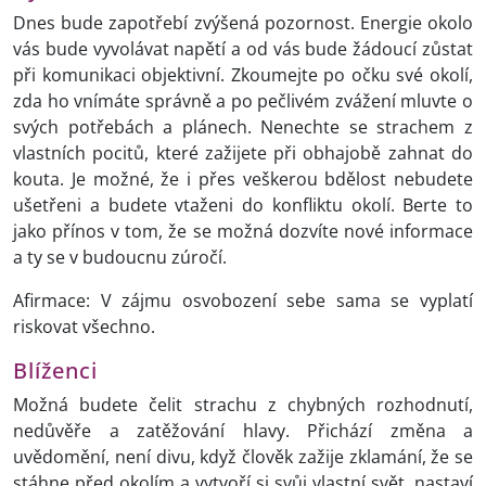
Dnes bude zapotřebí zvýšená pozornost. Energie okolo
vás bude vyvolávat napětí a od vás bude žádoucí zůstat
při komunikaci objektivní. Zkoumejte po očku své okolí,
zda ho vnímáte správně a po pečlivém zvážení mluvte o
svých potřebách a plánech. Nenechte se strachem z
vlastních pocitů, které zažijete při obhajobě zahnat do
kouta. Je možné, že i přes veškerou bdělost nebudete
ušetřeni a budete vtaženi do konfliktu okolí. Berte to
jako přínos v tom, že se možná dozvíte nové informace
a ty se v budoucnu zúročí.
Afirmace: V zájmu osvobození sebe sama se vyplatí
riskovat všechno.
Blíženci
Možná budete čelit strachu z chybných rozhodnutí,
nedůvěře a zatěžování hlavy. Přichází změna a
uvědomění, není divu, když člověk zažije zklamání, že se
stáhne před okolím a vytvoří si svůj vlastní svět, nastaví