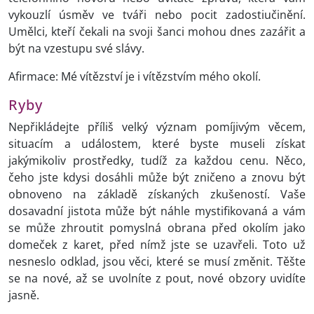
vykouzlí úsměv ve tváři nebo pocit zadostiučinění.
Umělci, kteří čekali na svoji šanci mohou dnes zazářit a
být na vzestupu své slávy.
Afirmace: Mé vítězství je i vítězstvím mého okolí.
Ryby
Nepřikládejte příliš velký význam pomíjivým věcem,
situacím a událostem, které byste museli získat
jakýmikoliv prostředky, tudíž za každou cenu. Něco,
čeho jste kdysi dosáhli může být zničeno a znovu být
obnoveno na základě získaných zkušeností. Vaše
dosavadní jistota může být náhle mystifikovaná a vám
se může zhroutit pomyslná obrana před okolím jako
domeček z karet, před nímž jste se uzavřeli. Toto už
nesneslo odklad, jsou věci, které se musí změnit. Těšte
se na nové, až se uvolníte z pout, nové obzory uvidíte
jasně.