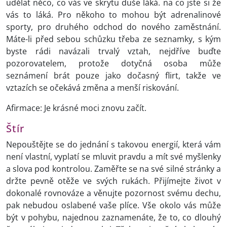
udělat něco, co vás ve skrytu duše láká. na co jste si že
vás to láká. Pro někoho to mohou být adrenalinové
sporty, pro druhého odchod do nového zaměstnání.
Máte-li před sebou schůzku třeba ze seznamky, s kým
byste rádi navázali trvalý vztah, nejdříve buďte
pozorovatelem, protože dotyčná osoba může
seznámení brát pouze jako dočasný flirt, takže ve
vztazích se očekává změna a menší riskování.
Afirmace: Je krásné moci znovu začít.
Štír
Nepouštějte se do jednání s takovou energií, která vám
není vlastní, vyplatí se mluvit pravdu a mít své myšlenky
a slova pod kontrolou. Zaměřte se na své silné stránky a
držte pevně otěže ve svých rukách. Přijímejte život v
dokonalé rovnováze a věnujte pozornost svému dechu,
pak nebudou oslabené vaše plíce. Vše okolo vás může
být v pohybu, najednou zaznamenáte, že to, co dlouhý