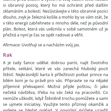
si obranný postoj, který ho má ochránit před dalším
zklamáním a bolestí. Nezůstávejte v této obranné pozici
dlouho, zvyk je železná košile a mohlo by se vám stát, že
v této energii zabřehnete o mnoho déle, než je původní
plán. Bolest, která vás uvěznila v sobě samotném už je
přežitá a nyní je čas se opět radovat a věřit.
Afirmace: Uvolňuji se a nacházím svůj jas.
Rak
A je tady šance udělat dobrou partii, najít životního
přítele, setkání, které ve vás zanechá hluboký pocit
štěstí. Nejkrásnější karta k příležitosti potkat prince na
bílém koni je tu právě pro vás. Připravte se na nějaké
příjemné překvapení. Možná přijde poštou, či jako
nečeká návštěva, třeba na vás čeká na pracovišti. Co
nemůže uškodit, když Štěstěně trochu pomůžete a sami
se ujmete iniciativy. Využijte tento příznivý okamžik a
vydejte se hledat poklad. V povolání můžete uzavřít