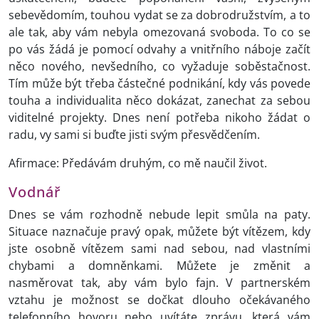
sebevědomím, touhou vydat se za dobrodružstvím, a to
ale tak, aby vám nebyla omezovaná svoboda. To co se
po vás žádá je pomocí odvahy a vnitřního náboje začít
něco nového, nevšedního, co vyžaduje soběstačnost.
Tím může být třeba částečné podnikání, kdy vás povede
touha a individualita něco dokázat, zanechat za sebou
viditelné projekty. Dnes není potřeba nikoho žádat o
radu, vy sami si buďte jisti svým přesvědčením.
Afirmace: Předávám druhým, co mě naučil život.
Vodnář
Dnes se vám rozhodně nebude lepit smůla na paty.
Situace naznačuje pravý opak, můžete být vítězem, kdy
jste osobně vítězem sami nad sebou, nad vlastními
chybami a domněnkami. Můžete je změnit a
nasměrovat tak, aby vám bylo fajn. V partnerském
vztahu je možnost se dočkat dlouho očekávaného
telefonního hovoru nebo uvítáte zprávu, která vám