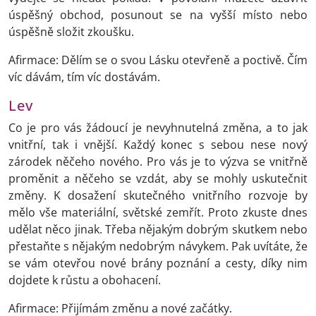
úspěšný obchod, posunout se na vyšší místo nebo
úspěšně složit zkoušku.
Afirmace: Dělím se o svou Lásku otevřeně a poctivě. Čím
víc dávám, tím víc dostávám.
Lev
Co je pro vás žádoucí je nevyhnutelná změna, a to jak
vnitřní, tak i vnější. Každý konec s sebou nese nový
zárodek něčeho nového. Pro vás je to výzva se vnitřně
proměnit a něčeho se vzdát, aby se mohly uskutečnit
změny. K dosažení skutečného vnitřního rozvoje by
mělo vše materiální, světské zemřít. Proto zkuste dnes
udělat něco jinak. Třeba nějakým dobrým skutkem nebo
přestaňte s nějakým nedobrým návykem. Pak uvítáte, že
se vám otevřou nové brány poznání a cesty, díky nim
dojdete k růstu a obohacení.
Afirmace: Přijímám změnu a nové začátky.