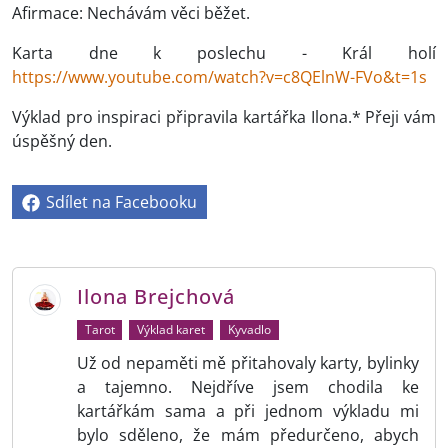
Afirmace: Nechávám věci běžet.
Karta dne k poslechu - Král holí
https://www.youtube.com/watch?v=c8QElnW-FVo&t=1s
Výklad pro inspiraci připravila kartářka Ilona.* Přeji vám
úspěšný den.
Sdílet na Facebooku
Ilona Brejchová
Tarot
Výklad karet
Kyvadlo
Už od nepaměti mě přitahovaly karty, bylinky
a tajemno. Nejdříve jsem chodila ke
kartářkám sama a při jednom výkladu mi
bylo sděleno, že mám předurčeno, abych