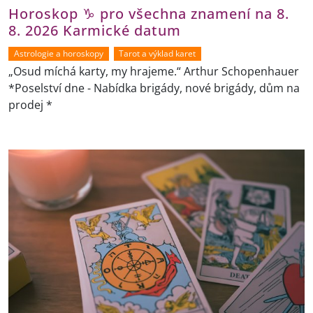
Horoskop ♑ pro všechna znamení na 8.
8. 2026 Karmické datum
Astrologie a horoskopy
Tarot a výklad karet
„Osud míchá karty, my hrajeme.“ Arthur Schopenhauer
*Poselství dne - Nabídka brigády, nové brigády, dům na
prodej *