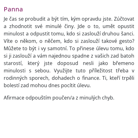
Panna
Je čas se probudit a být tím, kým opravdu jste. Zúčtovat
a zhodnotit své minulé činy. Jde o to, umět opustit
minulost a odpustit tomu, kdo si zaslouží druhou šanci.
Víte o někom, o něčem, kdo si zaslouží takové gesto?
Můžete to být i vy samotní. To přinese úlevu tomu, kdo
si ji zaslouží a vám najednou spadne z vašich zad batoh
starostí, který jste doposud nesli jako břemeno
minulosti s sebou. Využijte tuto příležitost třeba v
rodinných sporech, dohadech o finance. Ti, kteří trpěli
bolestí zad mohou dnes pocítit úlevu.
Afirmace odpouštím poučen/a z minulých chyb.