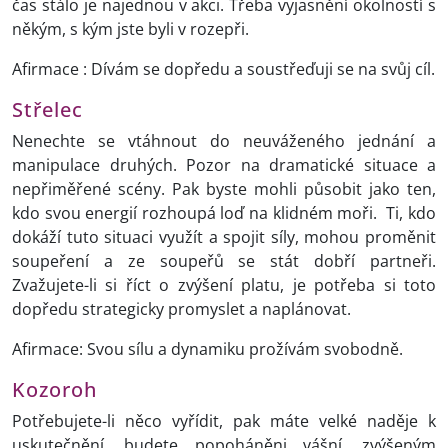
čas stálo je najednou v akci. Třeba vyjasnění okolností s
někým, s kým jste byli v rozepři.
Afirmace : Dívám se dopředu a soustřeďuji se na svůj cíl.
Střelec
Nenechte se vtáhnout do neuváženého jednání a
manipulace druhých. Pozor na dramatické situace a
nepřiměřené scény. Pak byste mohli působit jako ten,
kdo svou energií rozhoupá loď na klidném moři. Ti, kdo
dokáží tuto situaci využít a spojit síly, mohou proměnit
soupeření a ze soupeřů se stát dobří partneři.
Zvažujete-li si říct o zvýšení platu, je potřeba si toto
dopředu strategicky promyslet a naplánovat.
Afirmace: Svou sílu a dynamiku prožívám svobodně.
Kozoroh
Potřebujete-li něco vyřídit, pak máte velké naděje k
uskutečnění, budete popoháněni vášní, zvýšeným