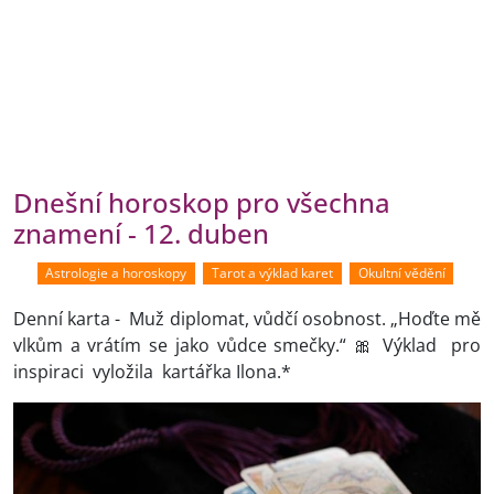
Dnešní horoskop pro všechna
znamení - 12. duben
Astrologie a horoskopy
Tarot a výklad karet
Okultní vědění
Denní karta - Muž diplomat, vůdčí osobnost. „Hoďte mě
vlkům a vrátím se jako vůdce smečky.“ 🎀 Výklad pro
inspiraci vyložila kartářka Ilona.*