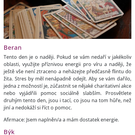
Beran
Tento den je o naději. Pokud se vám nedaří v jakékoliv
oblasti, využijte příznivou energii pro víru a naději, že
ještě vše není ztraceno a neházejte předčasně flintu do
žita. Stres by měl nenápadně odejít. Aby se vám dařilo,
jedna z možností je, zúčastnit se nějaké charitativní akce
nebo vyjádřili pomoc sociálně slabším. Prosvětlete
druhým tento den, jsou i tací, co jsou na tom hůře, než
jiní a nedokáží si říct o pomoc.
Afirmace: Jsem naplněn/a a mám dostatek energie.
Býk