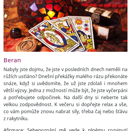
Beran
Nabyly jste dojmu, že jste v posledních dnech neměli na
růžích ustláno? Dnešní překážky malého rázu překonáte
snáze, když si uvědomíte, že už jste zdolali i mnohem
větší výzvy. Jedna z možností může být, že jste vyčerpáni
a potřebujete odpočinek. Na další dny si neberte tak
velkou zodpovědnost. K večeru si dopřejte relax a vše,
co vám pomůže znovu nabrat síly, třeba čaj nebo šťávu
z rakytníku.
Afirmace: Sebepoznání mě vede k plnému rozvinutí