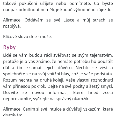
takové pokušení užijete nebo odmítnete. Co byste
naopak odmítnout neměli, je koupě výhodného zájezdu.
Afirmace: Oddávám se své Lásce a můj strach se
rozplývá.
Klíčové slovo dne - moře.
Ryby
Lidé se vám budou rádi svěřovat se svým tajemstvím,
protože je o vás známo, že nemáte potřebu ho pouštět
dál a tím zklamat jejich důvěru. Nechte se vést a
spolehněte se na svůj vnitřní hlas, což je vaše podstata.
Rozum nechte na druhé koleji. Vaše vlastní rozhodnutí
vám přinesou pokrok. Dejte na své pocity a šestý smysl.
Dozvíte se novou informaci, které hned zcela
neporozumíte, vyčkejte na správný okamžik.
Afirmace: Cením si své intuice a důvěřuji vzkazům, které
dostávám.