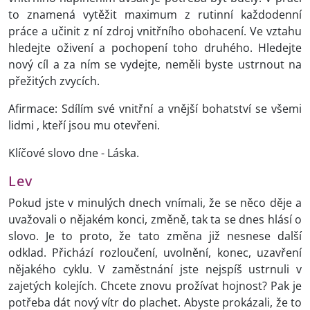
to znamená vytěžit maximum z rutinní každodenní
práce a učinit z ní zdroj vnitřního obohacení. Ve vztahu
hledejte oživení a pochopení toho druhého. Hledejte
nový cíl a za ním se vydejte, neměli byste ustrnout na
přežitých zvycích.
Afirmace: Sdílím své vnitřní a vnější bohatství se všemi
lidmi , kteří jsou mu otevřeni.
Klíčové slovo dne - Láska.
Lev
Pokud jste v minulých dnech vnímali, že se něco děje a
uvažovali o nějakém konci, změně, tak ta se dnes hlásí o
slovo. Je to proto, že tato změna již nesnese další
odklad. Přichází rozloučení, uvolnění, konec, uzavření
nějakého cyklu. V zaměstnání jste nejspíš ustrnuli v
zajetých kolejích. Chcete znovu prožívat hojnost? Pak je
potřeba dát nový vítr do plachet. Abyste prokázali, že to