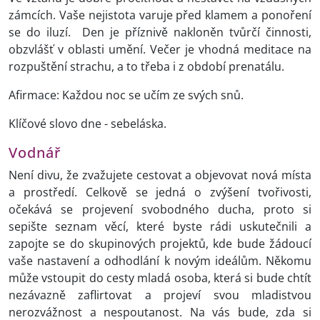
zámcích. Vaše nejistota varuje před klamem a ponoření
se do iluzí. Den je příznivě nakloněn tvůrčí činnosti,
obzvlášť v oblasti umění. Večer je vhodná meditace na
rozpuštění strachu, a to třeba i z období prenatálu.
Afirmace: Každou noc se učím ze svých snů.
Klíčové slovo dne - sebeláska.
Vodnář
Není divu, že zvažujete cestovat a objevovat nová místa
a prostředí. Celkově se jedná o zvýšení tvořivosti,
očekává se projevení svobodného ducha, proto si
sepište seznam věcí, které byste rádi uskutečnili a
zapojte se do skupinových projektů, kde bude žádoucí
vaše nastavení a odhodlání k novým ideálům. Někomu
může vstoupit do cesty mladá osoba, která si bude chtít
nezávazně zaflirtovat a projeví svou mladistvou
nerozvážnost a nespoutanost. Na vás bude, zda si