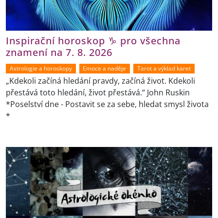
Inspirační horoskop ♑ pro všechna
znamení na 7. 8. 2026
Astrologie a horoskopy
Emoce a naděje
Tarot a výklad karet
„Kdekoli začíná hledání pravdy, začíná život. Kdekoli
přestává toto hledání, život přestává.“ John Ruskin
*Poselství dne - Postavit se za sebe, hledat smysl života
*