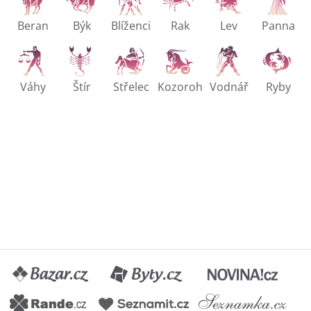
Beran
Býk
Blíženci
Rak
Lev
Panna
Váhy
Štír
Střelec
Kozoroh
Vodnář
Ryby