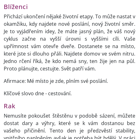
Blíženci
Přichází ukončení nějaké životní etapy. To může nastat v
okamžiku, kdy najdete nové poslání, nový životní směr.
Je to vyjádřením idey, že máte jasný plán, že váš nový
cyklus začne na vyšší úrovni s vyššími cíli. Vaše
upřímnost vám otevře dveře. Dostanete se na místo,
které jste si dlouho přáli. Najdete domov ve svém nitru.
Jedno rčení říká, že kdo nemá sny, ten žije jen na půl.
Proto plánujte, cestujte. Svět patří vám.
Afirmace: Mé místo je zde, plním své poslání.
Klíčové slovo dne - cestování.
Rak
Nemusíte pokoušet štěstěnu v podobě sázení, můžete
dostat dary a výhry, které se k vám dostanou bez
vašeho přičinění. Tento den je předzvěstí stability,
vnitřního naplněním avšak je potřeba být bdělý. V práci