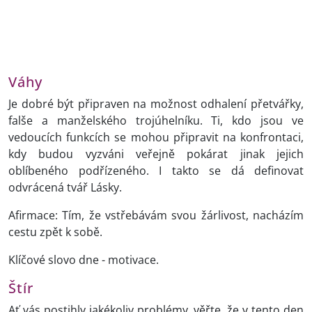
Váhy
Je dobré být připraven na možnost odhalení přetvářky,
falše a manželského trojúhelníku. Ti, kdo jsou ve
vedoucích funkcích se mohou připravit na konfrontaci,
kdy budou vyzváni veřejně pokárat jinak jejich
oblíbeného podřízeného. I takto se dá definovat
odvrácená tvář Lásky.
Afirmace: Tím, že vstřebávám svou žárlivost, nacházím
cestu zpět k sobě.
Klíčové slovo dne - motivace.
Štír
Ať vás postihly jakékoliv problémy, věřte, že v tento den