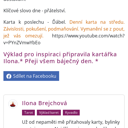
Klíčové slovo dne - přátelství.
Karta k poslechu - Ďábel.
Denní karta na středu.
Závislosti, pokušení, podmaňování. Vymanění se z pout,
jež vás omezují.
https://www.youtube.com/watch?
v=PYnZVmwYbEo
Výklad pro inspiraci připravila kartářka
Ilona.* Přeji všem báječný den. *
Sdílet na Facebooku
Ilona Brejchová
Tarot
Výklad karet
Kyvadlo
Už od nepaměti mě přitahovaly karty, bylinky