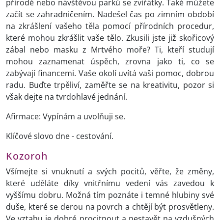
přírodě nebo návštěvou parků se zvířátky. Také můžete
začít se zahradničením. Nadešel čas po zimním období
na zkrášlení vašeho těla pomocí přírodních procedur,
které mohou zkrášlit vaše tělo. Zkusili jste již skořicový
zábal nebo masku z Mrtvého moře? Ti, kteří studují
mohou zaznamenat úspěch, zrovna jako ti, co se
zabývají financemi. Vaše okolí uvítá vaši pomoc, dobrou
radu. Buďte trpěliví, zaměřte se na kreativitu, pozor si
však dejte na tvrdohlavé jednání.
Afirmace: Vypínám a uvolňuji se.
Klíčové slovo dne - cestování.
Kozoroh
Všímejte si vnuknutí a svých pocitů, věřte, že změny,
které uděláte díky vnitřnímu vedení vás zavedou k
vyššímu dobru. Možná tím poznáte i temné hlubiny své
duše, které se derou na povrch a chtějí být prosvětleny.
Ve vztahu je dobré procitnout a nestavět na vzdušných