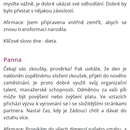
myslíte vážně, je dobré ukázat své odhodlání. Dobré by
bylo přestat s nějakou závislostí.
Afirmace: Jsem připravena vnitřně zemřít, abych se
znovu transformací narodila.
Klíčové slovo dne - dieta.
Panna
Čekají vás zkoušky, prověrka? Pak uvítáte, že den je
nakloněn úspěšnému složení zkoušek, přijetí do nového
zaměstnání. Je proto dobré využít svůj organizační
talent, manažerské schopnosti. Odměnou za vaši píli
může být povýšení nebo zvýšení platu. Ve vztazích
přichází výzva k vyrovnání se i se složitějšími stránkami
partnera. Nastal čas, kdy je žádoucí chtít a dávat do
vztahu více.
Afirmace: Pronikám do všech dimenzí našeho vztahu, a