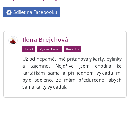
Sdílet na Facebooku
Ilona Brejchová
Tarot
Výklad karet
Kyvadlo
Už od nepaměti mě přitahovaly karty, bylinky
a tajemno. Nejdříve jsem chodila ke
kartářkám sama a při jednom výkladu mi
bylo sděleno, že mám předurčeno, abych
sama karty vykládala.