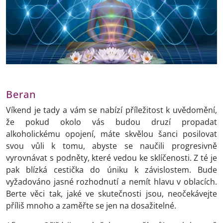
Beran
Víkend je tady a vám se nabízí příležitost k uvědomění,
že pokud okolo vás budou druzí propadat
alkoholickému opojení, máte skvělou šanci posilovat
svou vůli k tomu, abyste se naučili progresivně
vyrovnávat s podněty, které vedou ke sklíčenosti. Z té je
pak blízká cestička do úniku k závislostem. Bude
vyžadováno jasné rozhodnutí a nemít hlavu v oblacích.
Berte věci tak, jaké ve skutečnosti jsou, neočekávejte
příliš mnoho a zaměřte se jen na dosažitelné.