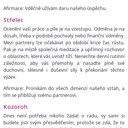
Afirmace: Vděčně užívám daru našeho úspěchu.
Střelec
Ocenění vaší práce a píle je na vzestupu. Odměna je na
dosah, třeba v podobě pochvaly nebo finanční odměny.
Mezi partnery lze očekávat po období krize čas růstu.
Pak je na místě společná meditace a upřímný rozhovor
o oblastech, které vás uvnitř tíží. Nenechte denní rutinní
záležitosti, aby vás přemohly a nasaďte plně své
duchovní, tělesné i duševní síly k překonání těchto
výzev.
Afirmace: Pronikám do všech dimenzí našeho vztah, a
tím se přibližuji svému partnerovi.
Kozoroh
Dnes není potřeba nikoho žádat o radu, vy sami si
budete jisti svým přesvědčením, protože se zdá, že to