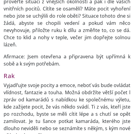
prověřte situaci z vnějších okolností a pak i dle vašich
vnitřních pocitů. Cítíte se osamělí? Máte pocit vyhoření
nebo jste se uchýlili do role oběti? Situace tohoto dne si
žádá, abyste se chopili vedení a pokud vám něco
nevyhovuje, přiložte ruku k dílu a změňte to, co se dá.
Chce to klid a nohy v teple, večer jim dopřejte solnou
lázeň.
Afirmace: Jsem otevřena a připravena být upřímná k
sobě a k svým potřebám.
Rak
Vyjadřujte svoje pocity a emoce, neboť vás bude ovládat
vlídnost, fantazie a touha. Možná obdržíte větší počet l
zpráv od kamarádů s nabídkou ke společnému výletu,
kde zažijete pocit, že vás někdo svádí. Ti z vás, kteří jste
po rozchodu, byste se měli cítit lépe a s chutí se opět
zamilovat. Je tu šance potkat kamaráda, kterého jste
dlouho neviděli nebo se seznámíte s někým, s kým nové