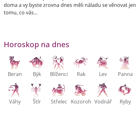
doma a vy byste zrovna dnes měli náladu se věnovat jen
tomu, co vás...
Horoskop na dnes
Beran
Býk
Blíženci
Rak
Lev
Panna
Váhy
Štír
Střelec
Kozoroh
Vodnář
Ryby