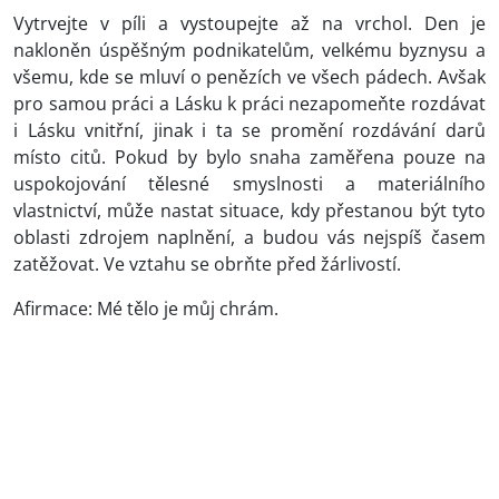
Vytrvejte v píli a vystoupejte až na vrchol. Den je
nakloněn úspěšným podnikatelům, velkému byznysu a
všemu, kde se mluví o penězích ve všech pádech. Avšak
pro samou práci a Lásku k práci nezapomeňte rozdávat
i Lásku vnitřní, jinak i ta se promění rozdávání darů
místo citů. Pokud by bylo snaha zaměřena pouze na
uspokojování tělesné smyslnosti a materiálního
vlastnictví, může nastat situace, kdy přestanou být tyto
oblasti zdrojem naplnění, a budou vás nejspíš časem
zatěžovat. Ve vztahu se obrňte před žárlivostí.
Afirmace: Mé tělo je můj chrám.