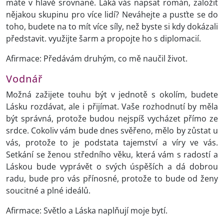
máte v hlavě srovnané. Láká vás napsat román, založit
nějakou skupinu pro více lidí? Neváhejte a pusťte se do
toho, budete na to mít více síly, než byste si kdy dokázali
představit. využijte šarm a propojte ho s diplomacií.
Afirmace: Předávám druhým, co mě naučil život.
Vodnář
Možná zažijete touhu být v jednotě s okolím, budete
Lásku rozdávat, ale i přijímat. Vaše rozhodnutí by měla
být správná, protože budou nejspíš vycházet přímo ze
srdce. Cokoliv vám bude dnes svěřeno, mělo by zůstat u
vás, protože to je podstata tajemství a víry ve vás.
Setkání se ženou středního věku, která vám s radostí a
Láskou bude vyprávět o svých úspěších a dá dobrou
radu, bude pro vás přínosné, protože to bude od ženy
soucitné a plné ideálů.
Afirmace: Světlo a Láska naplňují moje bytí.