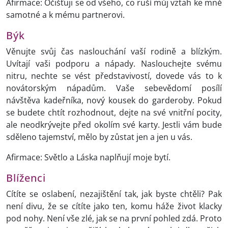
Afirmace: Očišťuji se od všeho, co ruší můj vztah ke mně
samotné a k mému partnerovi.
Býk
Věnujte svůj čas naslouchání vaší rodině a blízkým.
Uvítají vaši podporu a nápady. Naslouchejte svému
nitru, nechte se vést představivostí, dovede vás to k
novátorským nápadům. Vaše sebevědomí posílí
návštěva kadeřníka, nový kousek do garderoby. Pokud
se budete chtít rozhodnout, dejte na své vnitřní pocity,
ale neodkrývejte před okolím své karty. Jestli vám bude
sděleno tajemství, mělo by zůstat jen a jen u vás.
Afirmace: Světlo a Láska naplňují moje bytí.
Blíženci
Cítíte se oslabení, nezajištění tak, jak byste chtěli? Pak
není divu, že se cítíte jako ten, komu háže život klacky
pod nohy. Není vše zlé, jak se na první pohled zdá. Proto