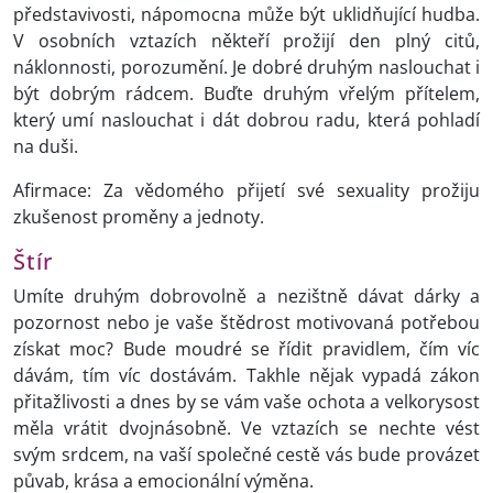
představivosti, nápomocna může být uklidňující hudba.
V osobních vztazích někteří prožijí den plný citů,
náklonnosti, porozumění. Je dobré druhým naslouchat i
být dobrým rádcem. Buďte druhým vřelým přítelem,
který umí naslouchat i dát dobrou radu, která pohladí
na duši.
Afirmace: Za vědomého přijetí své sexuality prožiju
zkušenost proměny a jednoty.
Štír
Umíte druhým dobrovolně a nezištně dávat dárky a
pozornost nebo je vaše štědrost motivovaná potřebou
získat moc? Bude moudré se řídit pravidlem, čím víc
dávám, tím víc dostávám. Takhle nějak vypadá zákon
přitažlivosti a dnes by se vám vaše ochota a velkorysost
měla vrátit dvojnásobně. Ve vztazích se nechte vést
svým srdcem, na vaší společné cestě vás bude provázet
půvab, krása a emocionální výměna.