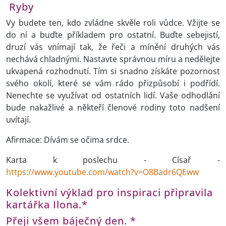
Ryby
Vy budete ten, kdo zvládne skvěle roli vůdce. Vžijte se
do ní a buďte příkladem pro ostatní. Buďte sebejistí,
druzí vás vnímají tak, že řeči a mínění druhých vás
nechává chladnými. Nastavte správnou míru a nedělejte
ukvapená rozhodnutí. Tím si snadno získáte pozornost
svého okolí, které se vám rádo přizpůsobí i podřídí.
Nenechte se využívat od ostatních lidí. Vaše odhodlání
bude nakažlivé a někteří členové rodiny toto nadšení
uvítají.
Afirmace: Dívám se očima srdce.
Karta k poslechu - Císař -
https://www.youtube.com/watch?v=O8Badr6QEww
Kolektivní výklad pro inspiraci připravila
kartářka Ilona.*
Přeji všem báječný den. *