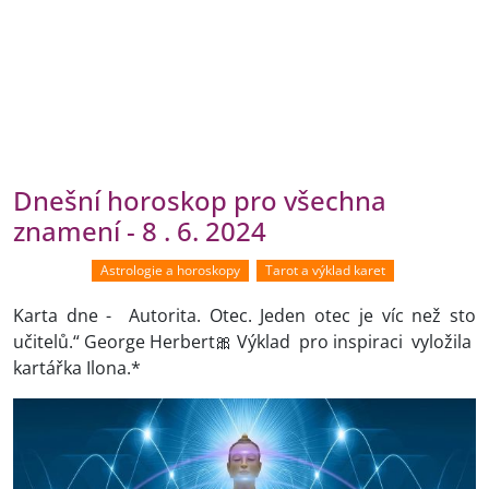
Dnešní horoskop pro všechna
znamení - 8 . 6. 2024
Astrologie a horoskopy
Tarot a výklad karet
Karta dne - Autorita. Otec. Jeden otec je víc než sto
učitelů.“ George Herbert🎀 Výklad pro inspiraci vyložila
kartářka Ilona.*