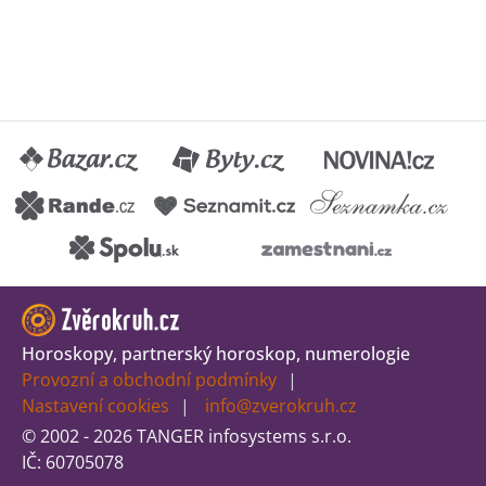
Horoskopy, partnerský horoskop, numerologie
Provozní a obchodní podmínky
Nastavení cookies
info@zverokruh.cz
© 2002 - 2026 TANGER infosystems s.r.o.
IČ: 60705078