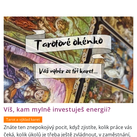
Víš, kam mylně investuješ energii?
Tarot a výklad karet
Znáte ten znepokojivý pocit, když zjistíte, kolik práce vás
čeká, kolik úkolů je třeba ještě zvládnout, v zaměstnání,