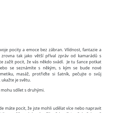
svoje pocity a emoce bez zábran. Vlídnost, fantazie a
zrovna tak jako větší příval zpráv od kamarádů s
zažít pocit, že vás někdo svádí. Je tu šance potkat
 nebo se seznámíte s někým, s kým se bude nové
smetiku, masáž, protřiďte si šatník, pečujte o svůj
 ukažte je světu.
y mohu sdílet s druhými.
e máte pocit, že jste mohli udělat více nebo napravit