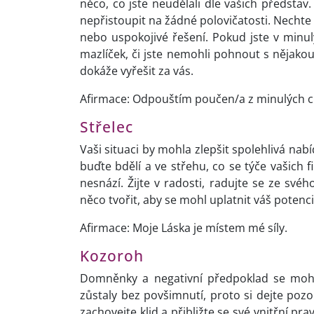
něco, co jste neudělali dle vašich představ.
nepřistoupit na žádné polovičatosti. Nechte 
nebo uspokojivé řešení. Pokud jste v minul
mazlíček, či jste nemohli pohnout s nějako
dokáže vyřešit za vás.
Afirmace: Odpouštím poučen/a z minulých c
Střelec
Vaši situaci by mohla zlepšit spolehlivá nab
buďte bdělí a ve střehu, co se týče vašich
nesnází. Žijte v radosti, radujte se ze své
něco tvořit, aby se mohl uplatnit váš potenc
Afirmace: Moje Láska je místem mé síly.
Kozoroh
Domněnky a negativní předpoklad se moho
zůstaly bez povšimnutí, proto si dejte pozor
zachovejte klid a přibližte se své vnitřní prav