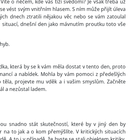
 Víte o něčem, kde vás tíží svědomí? Je však třeba už
se vést svým vnitřním hlasem. S ním může přijít úleva
ých dnech ztratili nějakou věc nebo se vám zatoulal
u situací, dnešní den jako mávnutím proutku toto vše
hyb.
ídka, která by se k vám měla dostat v tento den, proto
 financí a nabídek. Mohla by vám pomoci z předešlých
ho těla, projevte mu vděk a i vašim smyslům. Začněte
iál a nezůstal ladem.
u snadno stát skutečností, které by v jiný den by
 na to jak a o kom přemýšlíte. V kritických situacích
dě. A to i v případě, že byste se stali objektem kritiky.