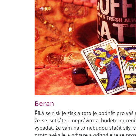
Beran
Říká se risk je zisk a toto je podnět pro vá
že se setkáte i neprávím a budete nuceni
vypadat, že vám na to nebudou stačit síly, v
proto své síle a odvaze a odhodlejte se pro