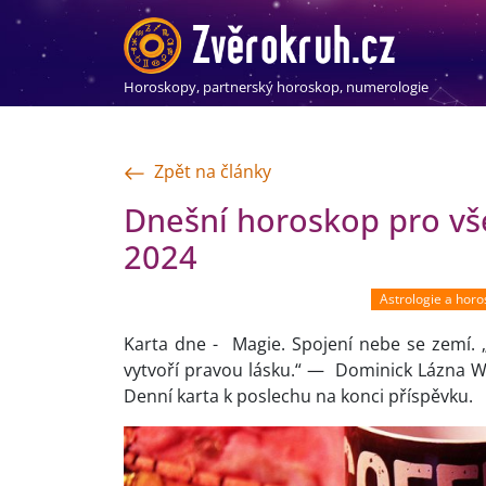
Horoskopy, partnerský horoskop, numerologie
Zpět na články
Dnešní horoskop pro vš
2024
Astrologie a hor
Karta dne - Magie. Spojení nebe se zemí. „
vytvoří pravou lásku.“ — Dominick Lázna Wil
Denní karta k poslechu na konci příspěvku.