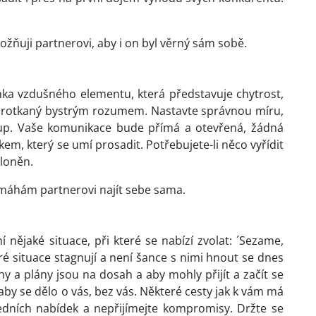
žňuji partnerovi, aby i on byl věrný sám sobě.
nka vzdušného elementu, která představuje chytrost,
r, protkaný bystrým rozumem. Nastavte správnou míru,
dstup. Vaše komunikace bude přímá a otevřená, žádná
, který se umí prosadit. Potřebujete-li něco vyřídit
loněn.
omáhám partnerovi najít sebe sama.
 nějaké situace, při které se nabízí zvolat: ´Sezame,
teré situace stagnují a není šance s nimi hnout se dnes
y a plány jsou na dosah a aby mohly přijít a začít se
, aby se dělo o vás, bez vás. Některé cesty jak k vám má
šedních nabídek a nepřijímejte kompromisy. Držte se