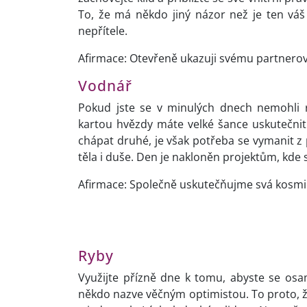
To, že má někdo jiný názor než je ten vá
nepřítele.
Afirmace: Otevřeně ukazuji svému partnerovi 
Vodnář
Pokud jste se v minulých dnech nemohli r
kartou hvězdy máte velké šance uskutečnit
chápat druhé, je však potřeba se vymanit z p
těla i duše. Den je nakloněn projektům, kde 
Afirmace: Společně uskutečňujme svá kosmi
Ryby
Využijte přízně dne k tomu, abyste se osa
někdo nazve věčným optimistou. To proto, 