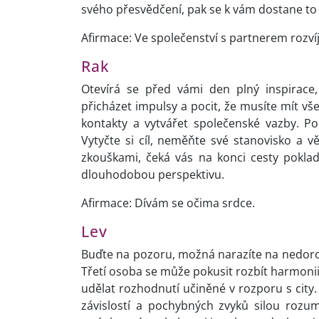
svého přesvědčení, pak se k vám dostane to 
Afirmace: Ve společenství s partnerem rozvíjí
Rak
Otevírá se před vámi den plný inspirace
přicházet impulsy a pocit, že musíte mít v
kontakty a vytvářet společenské vazby. P
Vytyčte si cíl, neměňte své stanovisko a vě
zkouškami, čeká vás na konci cesty poklad
dlouhodobou perspektivu.
Afirmace: Dívám se očima srdce.
Lev
Buďte na pozoru, možná narazíte na nedorozu
Třetí osoba se může pokusit rozbít harmoni
udělat rozhodnutí učiněné v rozporu s city
závislostí a pochybných zvyků silou rozum