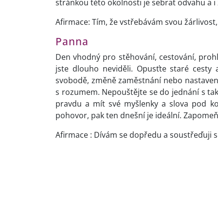
stránkou této okolnosti je sebrat odvahu a i 
Afirmace: Tím, že vstřebávám svou žárlivost
Panna
Den vhodný pro stěhování, cestování, proh
jste dlouho neviděli. Opusťte staré ces
svobodě, změně zaměstnání nebo nastavení 
s rozumem. Nepouštějte se do jednání s takov
pravdu a mít své myšlenky a slova pod k
pohovor, pak ten dnešní je ideální. Zapomeň
Afirmace : Dívám se dopředu a soustřeďuji se 