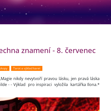
echna znamení - 8. červenec
oskopy
Tarot a výklad karet
Magie nikdy nevytvoří pravou lásku, jen pravá láska
de - - Výklad pro inspiraci vyložila kartářka Ilona.*