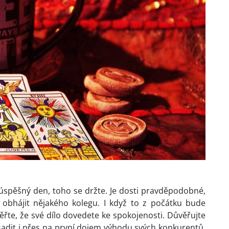
š úspěšný den, toho se držte. Je dosti pravděpodobné,
 obhájit nějakého kolegu. I když to z počátku bude
ěřte, že své dílo dovedete ke spokojenosti. Důvěřujte
sadit i přes na první dojem výhodu svých konkurentů.