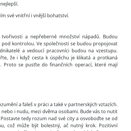
nejlepší.
m své vnitřní i vnější bohatství.
, tvořivosti a nepřeberné množství nápadů. Budou
še pod kontrolou. Ve společnosti se budou propojovat
odnikatelé a vedoucí pracovníci budou na vzestupu.
řte, že i když cesta k úspěchu je klikatá a protkaná
. Proto se pusťte do finančních operací, které mají
mění a faleš v práci a také v partnerských vztazích.
i nebo i nudu, mezi dvěma osobami. Bude vás to nutit
. Postavte tedy rozum nad své city a osvoboďte se od
u, což může být bolestný, ač nutný krok. Pozitivní