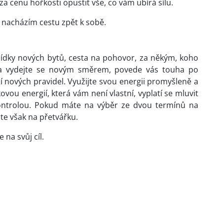
za cenu hořkosti opustit vše, co vám ubírá sílu.
, nacházím cestu zpět k sobě.
lídky nových bytů, cesta na pohovor, za někým, koho
ty a vydejte se novým směrem, povede vás touha po
nových pravidel. Využijte svou energii promyšleně a
ou energií, která vám není vlastní, vyplatí se mluvit
ontrolou. Pokud máte na výběr ze dvou termínů na
te však na přetvářku.
na svůj cíl.