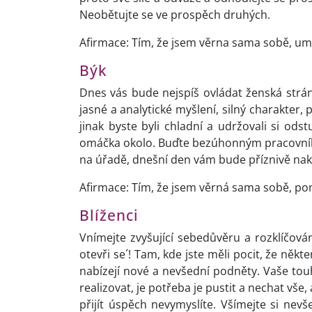
Neobětujte se ve prospěch druhých.
Afirmace: Tím, že jsem věrna sama sobě, umo
Býk
Dnes vás bude nejspíš ovládat ženská strá
jasné a analytické myšlení, silný charakte
jinak byste byli chladní a udržovali si o
omáčka okolo. Buďte bezúhonným pracovníkem
na úřadě, dnešní den vám bude příznivě nak
Afirmace: Tím, že jsem věrná sama sobě, p
Blíženci
Vnímejte zvyšující sebedůvěru a rozklíčování
otevři se´! Tam, kde jste měli pocit, že něk
nabízejí nové a nevšední podněty. Vaše touh
realizovat, je potřeba je pustit a nechat vše
přijít úspěch nevymyslíte. Všímejte si nev