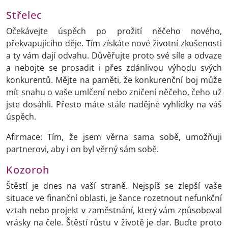
Střelec
Očekávejte úspěch po prožití něčeho nového,
překvapujícího děje. Tím získáte nové životní zkušenosti
a ty vám dají odvahu. Důvěřujte proto své síle a odvaze
a nebojte se prosadit i přes zdánlivou výhodu svých
konkurentů. Mějte na paměti, že konkurenční boj může
mít snahu o vaše umlčení nebo zničení něčeho, čeho už
jste dosáhli. Přesto máte stále nadějné vyhlídky na váš
úspěch.
Afirmace: Tím, že jsem věrna sama sobě, umožňuji
partnerovi, aby i on byl věrný sám sobě.
Kozoroh
Štěstí je dnes na vaší straně. Nejspíš se zlepší vaše
situace ve finanční oblasti, je šance rozetnout nefunkční
vztah nebo projekt v zaměstnání, který vám způsoboval
vrásky na čele. Štěstí růstu v životě je dar. Buďte proto