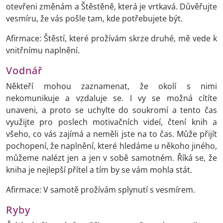
otevřeni změnám a Štěstěně, která je vrtkavá. Důvěřujte
vesmíru, že vás pošle tam, kde potřebujete být.
Afirmace: Štěstí, které prožívám skrze druhé, mě vede k
vnitřnímu naplnění.
Vodnář
Někteří mohou zaznamenat, že okolí s nimi
nekomunikuje a vzdaluje se. I vy se možná cítíte
unaveni, a proto se uchylte do soukromí a tento čas
využijte pro poslech motivačních videí, čtení knih a
všeho, co vás zajímá a neměli jste na to čas. Může přijít
pochopení, že naplnění, které hledáme u někoho jiného,
můžeme nalézt jen a jen v sobě samotném. Říká se, že
kniha je nejlepší přítel a tím by se vám mohla stát.
Afirmace: V samotě prožívám splynutí s vesmírem.
Ryby