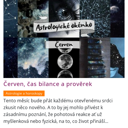
Červen, čas bilance a prověrek
Astrologie a horoskopy
Tento měsíc bude přát každému otevřenému srdci
zkusit něco nového. A to by jej mohlo přivést k
zásadnímu poznání, že pohotová reakce ať už
myšlenková nebo fyzická, na to, co život přináší...