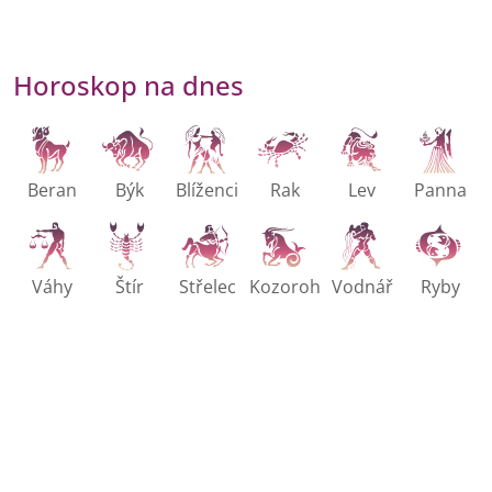
Horoskop na dnes
Beran
Býk
Blíženci
Rak
Lev
Panna
Váhy
Štír
Střelec
Kozoroh
Vodnář
Ryby