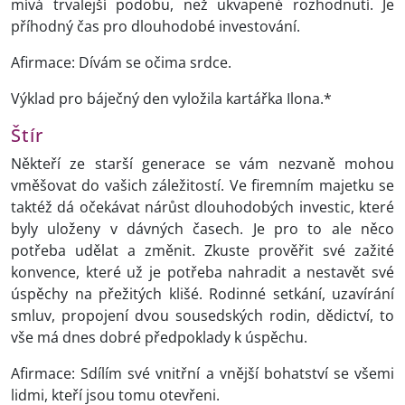
mívá trvalejší podobu, než ukvapené rozhodnutí. Je
příhodný čas pro dlouhodobé investování.
Afirmace: Dívám se očima srdce.
Výklad pro báječný den vyložila kartářka Ilona.*
Štír
Někteří ze starší generace se vám nezvaně mohou
vměšovat do vašich záležitostí. Ve firemním majetku se
taktéž dá očekávat nárůst dlouhodobých investic, které
byly uloženy v dávných časech. Je pro to ale něco
potřeba udělat a změnit. Zkuste prověřit své zažité
konvence, které už je potřeba nahradit a nestavět své
úspěchy na přežitých klišé. Rodinné setkání, uzavírání
smluv, propojení dvou sousedských rodin, dědictví, to
vše má dnes dobré předpoklady k úspěchu.
Afirmace: Sdílím své vnitřní a vnější bohatství se všemi
lidmi, kteří jsou tomu otevřeni.