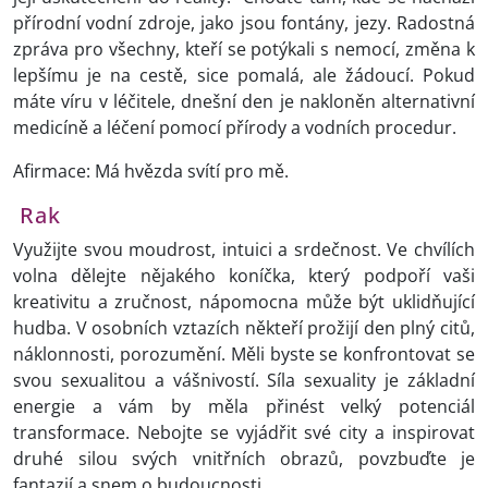
přírodní vodní zdroje, jako jsou fontány, jezy. Radostná
zpráva pro všechny, kteří se potýkali s nemocí, změna k
lepšímu je na cestě, sice pomalá, ale žádoucí. Pokud
máte víru v léčitele, dnešní den je nakloněn alternativní
medicíně a léčení pomocí přírody a vodních procedur.
Afirmace: Má hvězda svítí pro mě.
Rak
Využijte svou moudrost, intuici a srdečnost. Ve chvílích
volna dělejte nějakého koníčka, který podpoří vaši
kreativitu a zručnost, nápomocna může být uklidňující
hudba. V osobních vztazích někteří prožijí den plný citů,
náklonnosti, porozumění. Měli byste se konfrontovat se
svou sexualitou a vášnivostí. Síla sexuality je základní
energie a vám by měla přinést velký potenciál
transformace. Nebojte se vyjádřit své city a inspirovat
druhé silou svých vnitřních obrazů, povzbuďte je
fantazií a snem o budoucnosti.