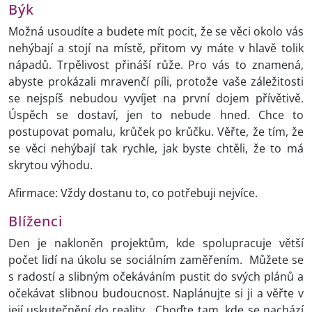
Býk
Možná usoudíte a budete mít pocit, že se věci okolo vás
nehýbají a stojí na místě, přitom vy máte v hlavě tolik
nápadů. Trpělivost přináší růže. Pro vás to znamená,
abyste prokázali mravenčí píli, protože vaše záležitosti
se nejspíš nebudou vyvíjet na první dojem přívětivě.
Úspěch se dostaví, jen to nebude hned. Chce to
postupovat pomalu, krůček po krůčku. Věřte, že tím, že
se věci nehýbají tak rychle, jak byste chtěli, že to má
skrytou výhodu.
Afirmace: Vždy dostanu to, co potřebuji nejvíce.
Blíženci
Den je nakloněn projektům, kde spolupracuje větší
počet lidí na úkolu se sociálním zaměřením. Můžete se
s radostí a slibným očekáváním pustit do svých plánů a
očekávat slibnou budoucnost. Naplánujte si ji a věřte v
její uskutečnění do reality. Choďte tam, kde se nachází