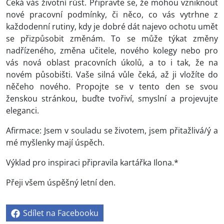
Čeká vás životní růst. Připravte se, že mohou vzniknout
nové pracovní podmínky, či něco, co vás vytrhne z
každodenní rutiny, kdy je dobré dát najevo ochotu umět
se přizpůsobit změnám. To se může týkat změny
nadřízeného, změna učitele, nového kolegy nebo pro
vás nová oblast pracovních úkolů, a to i tak, že na
novém působišti. Vaše silná vůle čeká, až ji vložíte do
něčeho nového. Propojte se v tento den se svou
ženskou stránkou, buďte tvořiví, smyslní a projevujte
eleganci.
Afirmace: Jsem v souladu se životem, jsem přitažlivá/ý a
mé myšlenky mají úspěch.
Výklad pro inspiraci připravila kartářka Ilona.*
Přeji všem úspěšný letní den.
Sdílet na Facebooku