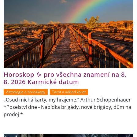
Horoskop ♑ pro všechna znamení na 8.
8. 2026 Karmické datum
Astrologie a horoskopy
Tarot a výklad karet
„Osud míchá karty, my hrajeme.“ Arthur Schopenhauer
*Poselství dne - Nabídka brigády, nové brigády, dům na
prodej *