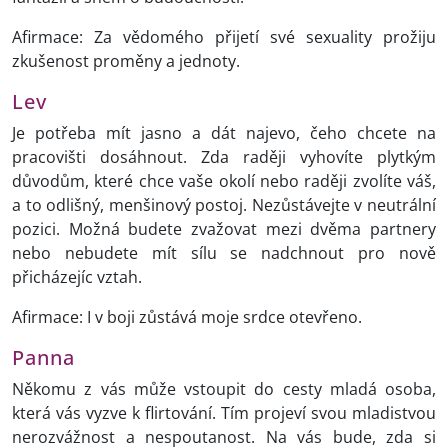
Afirmace: Za vědomého přijetí své sexuality prožiju
zkušenost proměny a jednoty.
Lev
Je potřeba mít jasno a dát najevo, čeho chcete na
pracovišti dosáhnout. Zda raději vyhovíte plytkým
důvodům, které chce vaše okolí nebo raději zvolíte váš,
a to odlišný, menšinový postoj. Nezůstávejte v neutrální
pozici. Možná budete zvažovat mezi dvěma partnery
nebo nebudete mít sílu se nadchnout pro nově
přicházejíc vztah.
Afirmace: I v boji zůstává moje srdce otevřeno.
Panna
Někomu z vás může vstoupit do cesty mladá osoba,
která vás vyzve k flirtování. Tím projeví svou mladistvou
nerozvážnost a nespoutanost. Na vás bude, zda si