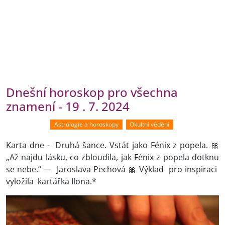
Dnešní horoskop pro všechna
znamení - 19 . 7. 2024
Astrologie a horoskopy
Okultní vědění
Karta dne - Druhá šance. Vstát jako Fénix z popela. 🎀
„Až najdu lásku, co zbloudila, jak Fénix z popela dotknu
se nebe.“ — Jaroslava Pechová 🎀 Výklad pro inspiraci
vyložila kartářka Ilona.*