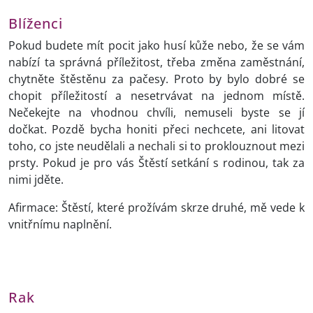
Blíženci
Pokud budete mít pocit jako husí kůže nebo, že se vám
nabízí ta správná příležitost, třeba změna zaměstnání,
chytněte štěstěnu za pačesy. Proto by bylo dobré se
chopit příležitostí a nesetrvávat na jednom místě.
Nečekejte na vhodnou chvíli, nemuseli byste se jí
dočkat. Pozdě bycha honiti přeci nechcete, ani litovat
toho, co jste neudělali a nechali si to proklouznout mezi
prsty. Pokud je pro vás Štěstí setkání s rodinou, tak za
nimi jděte.
Afirmace: Štěstí, které prožívám skrze druhé, mě vede k
vnitřnímu naplnění.
Rak