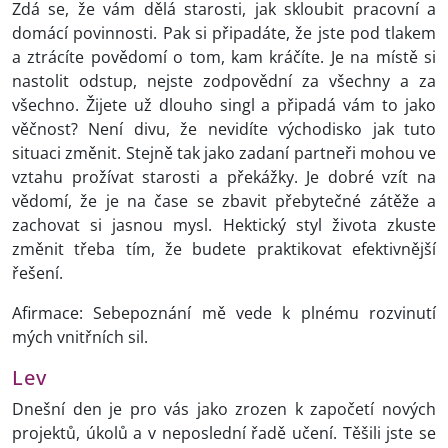
Zdá se, že vám dělá starosti, jak skloubit pracovní a
domácí povinnosti. Pak si připadáte, že jste pod tlakem
a ztrácíte povědomí o tom, kam kráčíte. Je na místě si
nastolit odstup, nejste zodpovědní za všechny a za
všechno. Žijete už dlouho singl a připadá vám to jako
věčnost? Není divu, že nevidíte východisko jak tuto
situaci změnit. Stejně tak jako zadaní partneři mohou ve
vztahu prožívat starosti a překážky. Je dobré vzít na
vědomí, že je na čase se zbavit přebytečné zátěže a
zachovat si jasnou mysl. Hektický styl života zkuste
změnit třeba tím, že budete praktikovat efektivnější
řešení.
Afirmace: Sebepoznání mě vede k plnému rozvinutí
mých vnitřních sil.
Lev
Dnešní den je pro vás jako zrozen k započetí nových
projektů, úkolů a v neposlední řadě učení. Těšili jste se