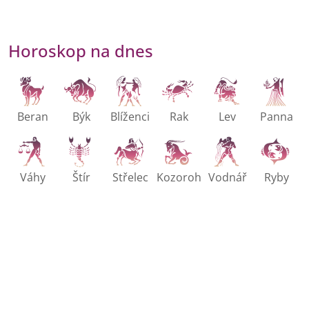
Horoskop na dnes
Beran
Býk
Blíženci
Rak
Lev
Panna
Váhy
Štír
Střelec
Kozoroh
Vodnář
Ryby