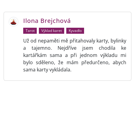
Ilona Brejchová
Tarot
Výklad karet
Kyvadlo
Už od nepaměti mě přitahovaly karty, bylinky
a tajemno. Nejdříve jsem chodila ke
kartářkám sama a při jednom výkladu mi
bylo sděleno, že mám předurčeno, abych
sama karty vykládala.