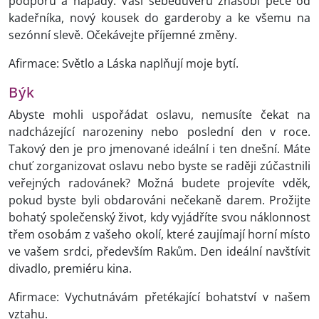
podporu a nápady. Vaši sebedůvěru znásobí péče od
kadeřníka, nový kousek do garderoby a ke všemu na
sezónní slevě. Očekávejte příjemné změny.
Afirmace: Světlo a Láska naplňují moje bytí.
Býk
Abyste mohli uspořádat oslavu, nemusíte čekat na
nadcházející narozeniny nebo poslední den v roce.
Takový den je pro jmenované ideální i ten dnešní. Máte
chuť zorganizovat oslavu nebo byste se raději zúčastnili
veřejných radovánek? Možná budete projevíte vděk,
pokud byste byli obdarováni nečekaně darem. Prožijte
bohatý společenský život, kdy vyjádříte svou náklonnost
třem osobám z vašeho okolí, které zaujímají horní místo
ve vašem srdci, především Rakům. Den ideální navštívit
divadlo, premiéru kina.
Afirmace: Vychutnávám přetékající bohatství v našem
vztahu.