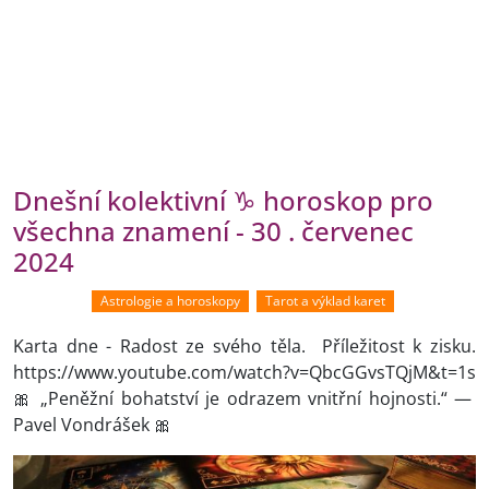
Dnešní kolektivní ♑ horoskop pro
všechna znamení - 30 . červenec
2024
Astrologie a horoskopy
Tarot a výklad karet
Karta dne - Radost ze svého těla. Příležitost k zisku.
https://www.youtube.com/watch?v=QbcGGvsTQjM&t=1s
🎀 „Peněžní bohatství je odrazem vnitřní hojnosti.“ —
Pavel Vondrášek 🎀