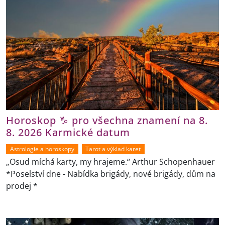
Horoskop ♑ pro všechna znamení na 8.
8. 2026 Karmické datum
Astrologie a horoskopy
Tarot a výklad karet
„Osud míchá karty, my hrajeme.“ Arthur Schopenhauer
*Poselství dne - Nabídka brigády, nové brigády, dům na
prodej *