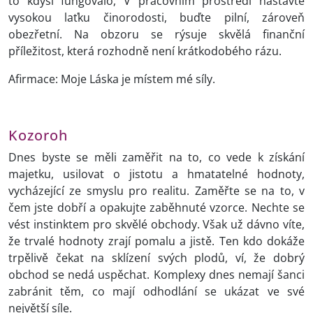
to kdysi fungovalo, V pracovním prostředí nastavte
vysokou laťku činorodosti, buďte pilní, zároveň
obezřetní. Na obzoru se rýsuje skvělá finanční
příležitost, která rozhodně není krátkodobého rázu.
Afirmace: Moje Láska je místem mé síly.
Kozoroh
Dnes byste se měli zaměřit na to, co vede k získání
majetku, usilovat o jistotu a hmatatelné hodnoty,
vycházející ze smyslu pro realitu. Zaměřte se na to, v
čem jste dobří a opakujte zaběhnuté vzorce. Nechte se
vést instinktem pro skvělé obchody. Však už dávno víte,
že trvalé hodnoty zrají pomalu a jistě. Ten kdo dokáže
trpělivě čekat na sklízení svých plodů, ví, že dobrý
obchod se nedá uspěchat. Komplexy dnes nemají šanci
zabránit těm, co mají odhodlání se ukázat ve své
největší síle.