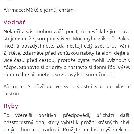
Afirmace: Mé tělo je můj chrám.
Vodnář
Někteří z vás mohou zažít pocit, že neví, kde jim hlava
stojí nebo, že jsou pod vlivem Murphyho zákonů. Pak si
možná povzdychnete, zda nestojí celý svět proti vám.
Zjistěte, zda máte před schůzkou nabitý telefon, dejte si
více času před cestou, protože byste mohli uvíznout v
zácpě. Stanovte si priority a nastavte si denní řád. Výzvy
tohoto dne přijměte jako zdravý konkurenční boj.
Afirmace: S důvěrou ve svou vlastní sílu jdu vlastní
cestou.
Ryby
Po včerejší pozitivní předpovědi, přichází další
bezstarostný den, který vybízí k prožití krásných chvil
plných humoru, radosti. Prožijte ho bez myšlenek na