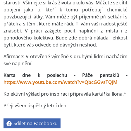
starosti. Všímejte si krás života okolo vás. Můžete se cítit
opojeni jako ti, kteří k tomu potřebují chemické
povzbuzující látky. Vám může být příjemně při setkání s
přáteli a s těmi, které máte rádi. Ti vám vaši radost ještě
znásobí. V práci zažijete pocit naplnění z místa i z
pohodového kolektivu. Bude zde dobrá nálada, lehkost
bytí, které vás odvede od dávných neshod.
Afirmace: V otevřené výměně s druhými lidmi nacházím
své naplnění.
Karta dne k poslechu - Páže pentaklů -
https://www.youtube.com/watch?v=QbcGGvsTQjM
Kolektivní výklad pro inspiraci připravila kartářka Ilona.*
Přeji všem úspěšný letní den.
Sdílet na Facebooku