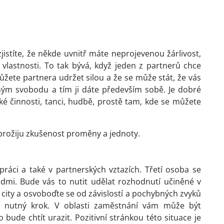
istíte, že někde uvnitř máte neprojevenou žárlivost,
 vlastnosti. To tak bývá, když jeden z partnerů chce
žete partnera udržet silou a že se může stát, že vás
uhým svobodu a tím ji dáte především sobě. Je dobré
cké činnosti, tanci, hudbě, prostě tam, kde se můžete
 prožiju zkušenost proměny a jednoty.
ráci a také v partnerských vztazích. Třetí osoba se
dmi. Bude vás to nutit udělat rozhodnutí učiněné v
 city a osvoboďte se od závislostí a pochybných zvyků
č nutný krok. V oblasti zaměstnání vám může být
ude chtít urazit. Pozitivní stránkou této situace je