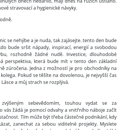
inulých dnech nedařilo, mají dnes na růžích ustláno.
nové stravovací a hygienické návyky.
bodně.
e, nic se nehýbe a je nuda, tak zajásejte. tento den bude
do bude sršit nápady, inspirací, energií a svobodou
ybu, rozhodně žádné nudě. Investice, dlouhodobé
bá perspektiva, která bude mít v tento den základní
 zúročena. Jedna z možností je pro obchodníky na
kolega. Pokud se těšíte na dovolenou, je nejvyšší čas
 Lásce a můj strach se rozplývá.
 zvýšeným sebevědomím, touhou vydat se za
 vás žádá je pomocí odvahy a vnitřního náboje začít
tačnost. Tím může být třeba částečné podnikání, kdy
ázat, zanechat za sebou viditelné projekty. Myslete