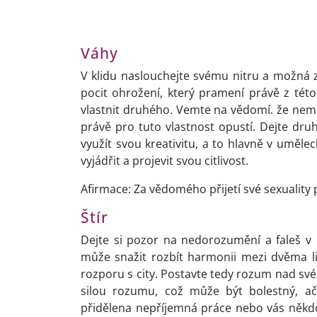
Váhy
V klidu naslouchejte svému nitru a možná zj
pocit ohrožení, který pramení právě z této
vlastnit druhého. Vemte na vědomí. že nemů
právě pro tuto vlastnost opustí. Dejte dr
využít svou kreativitu, a to hlavně v uměle
vyjádřit a projevit svou citlivost.
Afirmace: Za vědomého přijetí své sexuality
Štír
Dejte si pozor na nedorozumění a faleš v p
může snažit rozbít harmonii mezi dvěma li
rozporu s city. Postavte tedy rozum nad své
silou rozumu, což může být bolestný, a
přidělena nepříjemná práce nebo vás někdo b