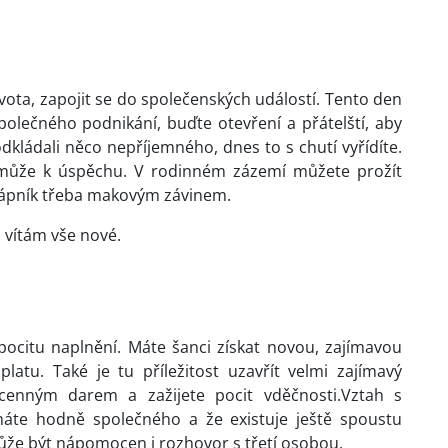
života, zapojit se do společenských událostí. Tento den
olečného podnikání, buďte otevření a přátelští, aby
kládali něco nepříjemného, dnes to s chutí vyřídíte.
omůže k úspěchu. V rodinném zázemí můžete prožít
 vápník třeba makovým závinem.
 vítám vše nové.
 pocitu naplnění. Máte šanci získat novou, zajímavou
latu. Také je tu příležitost uzavřít velmi zajímavý
enným darem a zažijete pocit vděčnosti.Vztah s
te hodně společného a že existuje ještě spoustu
e být nápomocen i rozhovor s třetí osobou.