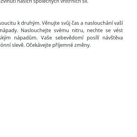
inutí našich společných vnitřních sil.
 soucitu k druhým. Věnujte svůj čas a naslouchání vaší
 nápady. Naslouchejte svému nitru, nechte se vést
rským nápadům. Vaše sebevědomí posílí návštěva
ónní slevě. Očekávejte příjemné změny.