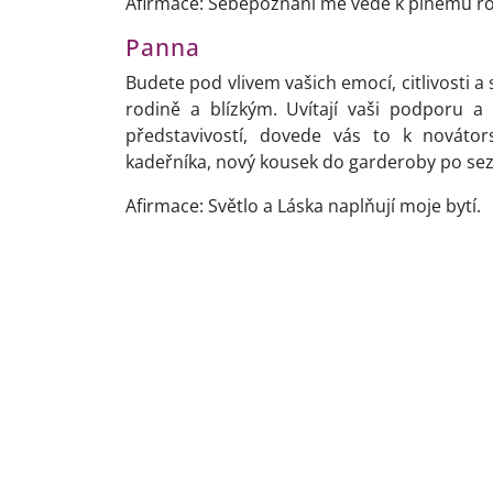
Afirmace: Sebepoznání mě vede k plnému rozv
Panna
Budete pod vlivem vašich emocí, citlivosti a
rodině a blízkým. Uvítají vaši podporu a
představivostí, dovede vás to k nováto
kadeřníka, nový kousek do garderoby po sez
Afirmace: Světlo a Láska naplňují moje bytí.