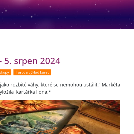
 5. srpen 2024
oskopy
Tarot a výklad karet
ako rozbité váhy, které se nemohou ustálit.“ Markéta
yložila kartářka Ilona.*