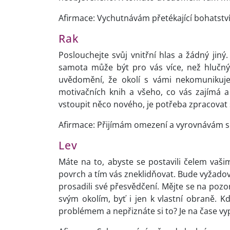
Afirmace: Vychutnávám přetékající bohatstv
Rak
Poslouchejte svůj vnitřní hlas a žádný jiný.
samota může být pro vás více, než hlučn
uvědomění, že okolí s vámi nekomunikuje
motivačních knih a všeho, co vás zajímá 
vstoupit něco nového, je potřeba zpracovat
Afirmace: Přijímám omezení a vyrovnávám se
Lev
Máte na to, abyste se postavili čelem vaši
povrch a tím vás zneklidňovat. Bude vyžadov
prosadili své přesvědčení. Mějte se na pozor
svým okolím, byť i jen k vlastní obraně. 
problémem a nepřiznáte si to? Je na čase vyp