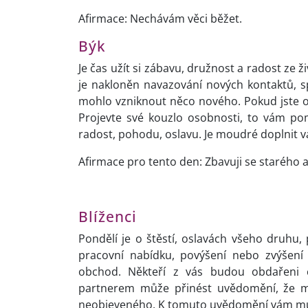
Afirmace: Nechávám věci běžet.
Býk
Je čas užít si zábavu, družnost a radost ze 
je nakloněn navazování nových kontaktů, sp
mohlo vzniknout něco nového. Pokud jste od
Projevte své kouzlo osobnosti, to vám p
radost, pohodu, oslavu. Je moudré doplnit
Afirmace pro tento den: Zbavuji se starého a
Blíženci
Pondělí je o štěstí, oslavách všeho druhu,
pracovní nabídku, povýšení nebo zvýšení p
obchod. Někteří z vás budou obdařeni c
partnerem může přinést uvědomění, že má
neobjeveného. K tomuto uvědomění vám můž