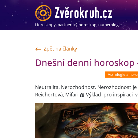
Horoskopy, partnerský horoskop, numerologie
Zpět na články
Dnešní denní horoskop -
Astrologie a hor
Neutralita. Nerozhodnost. Nerozhodnost je j
Reichertová, Mifari 🎀 Výklad pro inspiraci v