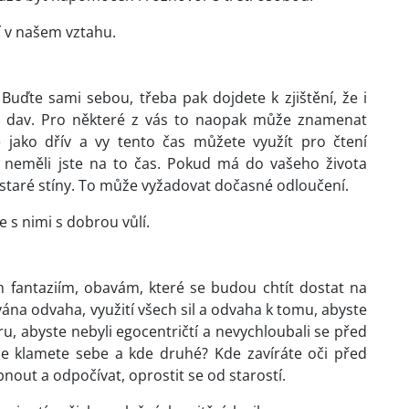
í v našem vztahu.
 Buďte sami sebou, třeba pak dojdete k zjištění, že i
ý dav. Pro některé z vás to naopak může znamenat
 jako dřív a vy tento čas můžete využít pro čtení
a neměli jste na to čas. Pokud má do vašeho života
 staré stíny. To může vyžadovat dočasné odloučení.
 s nimi s dobrou vůlí.
m fantaziím, obavám, které se budou chtít dostat na
ána odvaha, využití všech sil a odvaha k tomu, abyste
u, abyste nebyli egocentričtí a nevychloubali se před
Kde klamete sebe a kde druhé? Kde zavíráte oči před
nout a odpočívat, oprostit se od starostí.