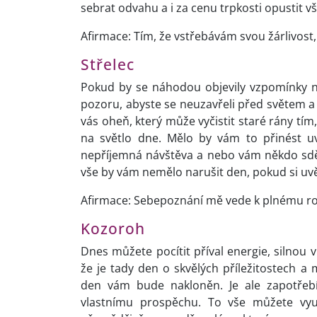
sebrat odvahu a i za cenu trpkosti opustit vš
Afirmace: Tím, že vstřebávám svou žárlivost
Střelec
Pokud by se náhodou objevily vzpomínky na
pozoru, abyste se neuzavřeli před světem a 
vás oheň, který může vyčistit staré rány tím
na světlo dne. Mělo by vám to přinést u
nepříjemná návštěva a nebo vám někdo sděl
vše by vám nemělo narušit den, pokud si uv
Afirmace: Sebepoznání mě vede k plnému rozv
Kozoroh
Dnes můžete pocítit příval energie, silnou v
že je tady den o skvělých příležitostech a
den vám bude nakloněn. Je ale zapotřebí
vlastnímu prospěchu. To vše můžete vyu