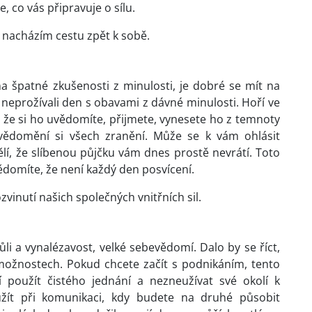
e, co vás připravuje o sílu.
, nacházím cestu zpět k sobě.
 špatné zkušenosti z minulosti, je dobré se mít na
neprožívali den s obavami z dávné minulosti. Hoří ve
, že si ho uvědomíte, přijmete, vynesete ho z temnoty
vědomění si všech zranění. Může se k vám ohlásit
í, že slíbenou půjčku vám dnes prostě nevrátí. Toto
ědomíte, že není každý den posvícení.
inutí našich společných vnitřních sil.
ůli a vynalézavost, velké sebevědomí. Dalo by se říct,
 možnostech. Pokud chcete začít s podnikáním, tento
 použít čistého jednání a nezneužívat své okolí k
žít při komunikaci, kdy budete na druhé působit