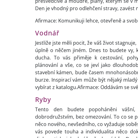
přesvědčivě a moudře, plány, kterým se v m
Den je vhodný pro odlehčení stravy, zavést 
Afirmace: Komunikuji lehce, otevřeně a svo
Vodnář
Jestliže jste měli pocit, že váš život stagnuj
úplně o něčem jiném. Dnes to budete vy, k
ducha. To vás přiměje k cestování, poh
plánování a vše, co se jeví jako dlouhodo
stavební kámen, bude časem mnohonásobně
burze. Inspirací vám může být nějaký mladý 
vybírat z katalogu.Afirmace: Oddávám se své
Ryby
Tento den budete popoháněni vášní,
dobrodružstvím, bez omezování. To co se po
něco nového, nevšedního, co vyžaduje soběs
vás povede touha a individualita něco dok