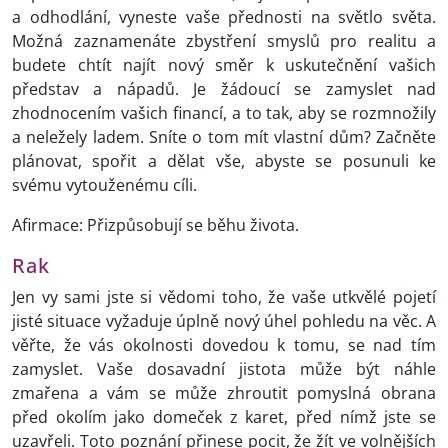
a odhodlání, vyneste vaše přednosti na světlo světa.
Možná zaznamenáte zbystření smyslů pro realitu a
budete chtít najít nový směr k uskutečnění vašich
představ a nápadů. Je žádoucí se zamyslet nad
zhodnocením vašich financí, a to tak, aby se rozmnožily
a neležely ladem. Sníte o tom mít vlastní dům? Začněte
plánovat, spořit a dělat vše, abyste se posunuli ke
svému vytouženému cíli.
Afirmace: Přizpůsobují se běhu života.
Rak
Jen vy sami jste si vědomi toho, že vaše utkvělé pojetí
jisté situace vyžaduje úplně nový úhel pohledu na věc. A
věřte, že vás okolnosti dovedou k tomu, se nad tím
zamyslet. Vaše dosavadní jistota může být náhle
zmařena a vám se může zhroutit pomyslná obrana
před okolím jako domeček z karet, před nímž jste se
uzavřeli. Toto poznání přinese pocit, že žít ve volnějších