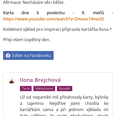
Afirmace: Nechávám věci běžet.
Karta dne k poslechu - 9. mečů -
https://www.youtube.com/watch?v=Zmuev14mx30
Kolektivní výklad pro inspiraci připravila kartářka Ilona.*
Přeji všem úspěšný den.
Sdílet na Facebooku
Ilona Brejchová
Tarot
Výklad karet
Kyvadlo
Už od nepaměti mě přitahovaly karty, bylinky
a tajemno. Nejdříve jsem chodila ke
kartářkám sama a při jednom výkladu mi
bylo sděleno, že mám předurčeno, abych