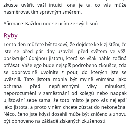
zkuste uvěřit vaší intuici, ona je ta, co vás může
nasměrovat tím správným směrem.
Afirmace: Každou noc se učím ze svých snů.
Ryby
Tento den můžete být takový, že dojdete ke k zjištění, že
jste se před pár dny uzavřeli před světem ve věži
poskytující údajnou jistotu, která se však náhle začíná
otřásat. Vaše ego bude nejspíš podrobeno zkoušce, zda
se dobrovolně uvolníte z pout, do kterých jste se
uvěznili. Tato jistota mohla být mylně vnímána jako
ochrana před nepříjemnými vlivy minulosti,
neporozumění v zaměstnání od kolegů nebo naopak
ujišťování sebe sama, že toto místo je pro vás nejlepší
jako jistota, a proto v něm chcete zůstat do nekonečna.
Něco, čeho jste kdysi dosáhli může být zničeno a znovu
být obnoveno na základě získaných zkušeností.