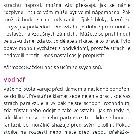
strachu naproti, možná vás překvapí, jak se náhle
rozplyne. Intuice vám může být velmi nápomocna. Pak
možná budete chtít odstranit nějaké bloky, které se
ukrývají v podvědomí. Ve vztahu je dobré procitnout a
nestavět na vzdušných zámcích. Můžete se přistihnout
ve stavu tísně, zda to, co děláte a říkáte, je to pravé. Tyto
obavy mohou vycházet z podvědomí, protože strach je
nedovolil prožít. Dnes nastal čas je propustit.
Afirmace: Každou noc se učím ze svých snů.
Vodnář
Vaše nejistota varuje před klamem a následné ponoření
se do iluzí. Přestaňte klamat sebe nejen v práci, kde vás
strach paralyzuje a vy pak nejste schopni rozhodnutí,
zda zůstat nebo odejít a také ve vztahu. Jak to tedy je,
kde klamete sebe nebo partnera? Ten, kdo se honí za
fantazií, se morálně shazuje před svým okolím. Pokud
stojíte na rozcestí nebo máte před sebou překážky,