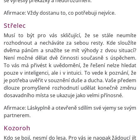
se vyřešily překážky a nedorozumění.
Afirmace: Vždy dostanu to, co potřebuji nejvíce.
Střelec
Musí to být pro vás skličující, že se stále neumíte
rozhodnout a necháváte za sebou resty. Kde sloužíte
dvěma pánům a snažíte se mít výhody z dvou situací?
Není možné dělat dvě činnosti současně s úspěchem.
To vás má přivést k uvědomění, že řešení nelze hledat
pouze v inteligenci, ale i v intuici. To vede k poznání, že
je potřeba uvěřit v souznění duše a ducha. Vaše předem
dlouze promyšlené rozhodnutí udělat konečně změnu
dosavadního místa se ukazuje jako velmi přínosné.
Afirmace: Láskyplně a otevřeně sdílím své vjemy se svým
partnerem.
Kozoroh
Kdo se bojí, nesmí do lesa. Pro vás je naopak žádoucí jít