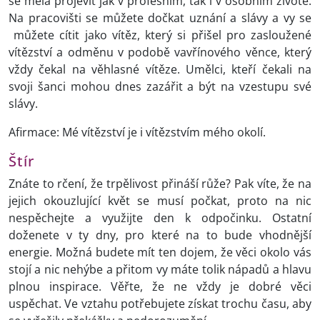
se měla projevit jak v profesním, tak i v osobním životě.
Na pracovišti se můžete dočkat uznání a slávy a vy se
můžete cítit jako vítěz, který si přišel pro zasloužené
vítězství a odměnu v podobě vavřínového věnce, který
vždy čekal na věhlasné vítěze. Umělci, kteří čekali na
svoji šanci mohou dnes zazářit a být na vzestupu své
slávy.
Afirmace: Mé vítězství je i vítězstvím mého okolí.
Štír
Znáte to rčení, že trpělivost přináší růže? Pak víte, že na
jejich okouzlující květ se musí počkat, proto na nic
nespěchejte a využijte den k odpočinku. Ostatní
doženete v ty dny, pro které na to bude vhodnější
energie. Možná budete mít ten dojem, že věci okolo vás
stojí a nic nehýbe a přitom vy máte tolik nápadů a hlavu
plnou inspirace. Věřte, že ne vždy je dobré věci
uspěchat. Ve vztahu potřebujete získat trochu času, aby