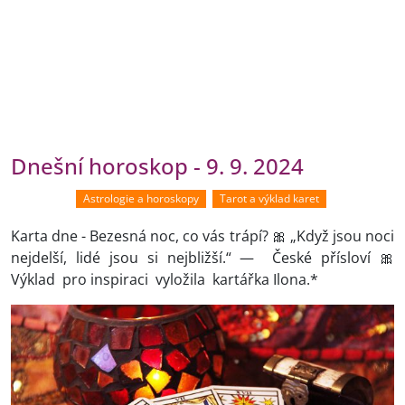
Dnešní horoskop - 9. 9. 2024
Astrologie a horoskopy
Tarot a výklad karet
Karta dne - Bezesná noc, co vás trápí? 🎀 „Když jsou noci
nejdelší, lidé jsou si nejbližší.“ — České přísloví 🎀
Výklad pro inspiraci vyložila kartářka Ilona.*