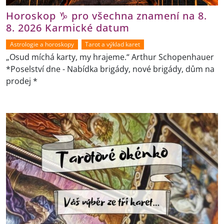
Horoskop ♑ pro všechna znamení na 8.
8. 2026 Karmické datum
Astrologie a horoskopy
Tarot a výklad karet
„Osud míchá karty, my hrajeme.“ Arthur Schopenhauer
*Poselství dne - Nabídka brigády, nové brigády, dům na
prodej *