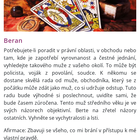
Beran
Potřebujete-li poradit v právní oblasti, v obchodu nebo
tam, kde je zapotřebí vyrovnanost a čestné jednání,
vyhledejte takového muže z vašeho okolí. To může být
policista, voják z povolání, soudce. K někomu se
dostane skvělá rada od muže, obchodníka, který se z
počátku může zdát jako muž, co si udržuje odstup. Tuto
radu bude výhodné si poslechnout, uvidíte sami, že
bude časem zúročena. Tento muž středního věku je ve
svých názorech objektivní. Berte na zřetel názory
ostatních. Vyhněte se vychytralosti a lsti.
Afirmace: Zbavuji se všeho, co mi brání v přístupu k mé
vlastní pravdě.