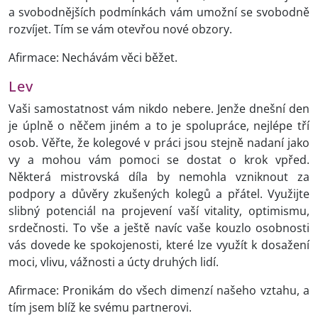
a svobodnějších podmínkách vám umožní se svobodně
rozvíjet. Tím se vám otevřou nové obzory.
Afirmace: Nechávám věci běžet.
Lev
Vaši samostatnost vám nikdo nebere. Jenže dnešní den
je úplně o něčem jiném a to je spolupráce, nejlépe tří
osob. Věřte, že kolegové v práci jsou stejně nadaní jako
vy a mohou vám pomoci se dostat o krok vpřed.
Některá mistrovská díla by nemohla vzniknout za
podpory a důvěry zkušených kolegů a přátel. Využijte
slibný potenciál na projevení vaší vitality, optimismu,
srdečnosti. To vše a ještě navíc vaše kouzlo osobnosti
vás dovede ke spokojenosti, které lze využít k dosažení
moci, vlivu, vážnosti a úcty druhých lidí.
Afirmace: Pronikám do všech dimenzí našeho vztahu, a
tím jsem blíž ke svému partnerovi.