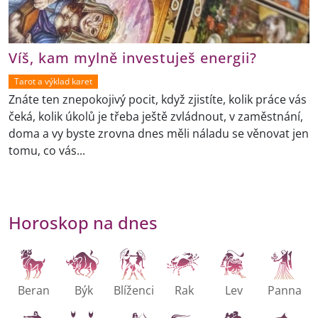
Víš, kam mylně investuješ energii?
Tarot a výklad karet
Znáte ten znepokojivý pocit, když zjistíte, kolik práce vás
čeká, kolik úkolů je třeba ještě zvládnout, v zaměstnání,
doma a vy byste zrovna dnes měli náladu se věnovat jen
tomu, co vás...
Horoskop na dnes
Beran
Býk
Blíženci
Rak
Lev
Panna