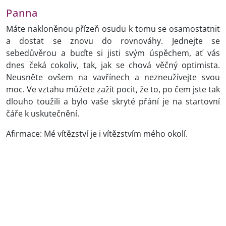
Panna
Máte nakloněnou přízeň osudu k tomu se osamostatnit
a dostat se znovu do rovnováhy. Jednejte se
sebedůvěrou a buďte si jisti svým úspěchem, ať vás
dnes čeká cokoliv, tak, jak se chová věčný optimista.
Neusněte ovšem na vavřínech a nezneužívejte svou
moc. Ve vztahu můžete zažít pocit, že to, po čem jste tak
dlouho toužili a bylo vaše skryté přání je na startovní
čáře k uskutečnění.
Afirmace: Mé vítězství je i vítězstvím mého okolí.