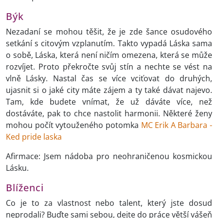
Býk
Nezadaní se mohou těšit, že je zde šance osudového
setkání s citovým vzplanutím. Takto vypadá Láska sama
o sobě, Láska, která není ničím omezena, která se může
rozvíjet. Proto překročte svůj stín a nechte se vést na
vlně Lásky. Nastal čas se více vciťovat do druhých,
ujasnit si o jaké city máte zájem a ty také dávat najevo.
Tam, kde budete vnímat, že už dáváte více, než
dostáváte, pak to chce nastolit harmonii. Některé ženy
mohou počít vytouženého potomka
MC Erik A Barbara -
Ked pride laska
Afirmace: Jsem nádoba pro neohraničenou kosmickou
Lásku.
Blíženci
Co je to za vlastnost nebo talent, který jste dosud
neprodali? Buďte sami sebou, dejte do práce větší vášeň