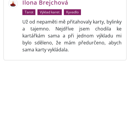
Ilona Brejchová
Tarot
Výklad karet
Kyvadlo
Už od nepaměti mě přitahovaly karty, bylinky
a tajemno. Nejdříve jsem chodila ke
kartářkám sama a při jednom výkladu mi
bylo sděleno, že mám předurčeno, abych
sama karty vykládala.