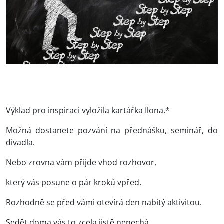
Výklad pro inspiraci vyložila kartářka Ilona.*
Možná dostanete pozvání na přednášku, seminář, do
divadla.
Nebo zrovna vám přijde vhod rozhovor,
který vás posune o pár kroků vpřed.
Rozhodně se před vámi otevírá den nabitý aktivitou.
Sedět doma vás to zcela jistě nenechá.