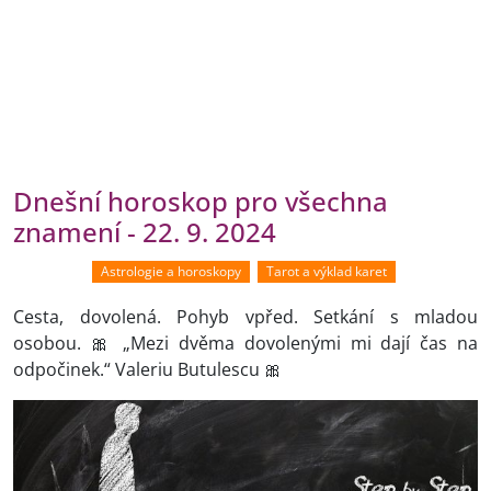
Dnešní horoskop pro všechna
znamení - 22. 9. 2024
Astrologie a horoskopy
Tarot a výklad karet
Cesta, dovolená. Pohyb vpřed. Setkání s mladou
osobou. 🎀 „Mezi dvěma dovolenými mi dají čas na
odpočinek.“ Valeriu Butulescu 🎀