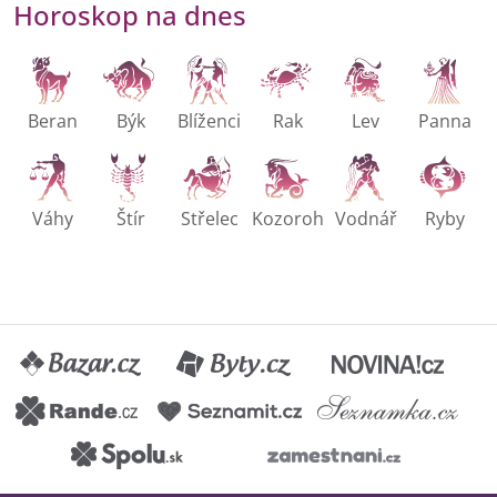
Horoskop na dnes
Beran
Býk
Blíženci
Rak
Lev
Panna
Váhy
Štír
Střelec
Kozoroh
Vodnář
Ryby