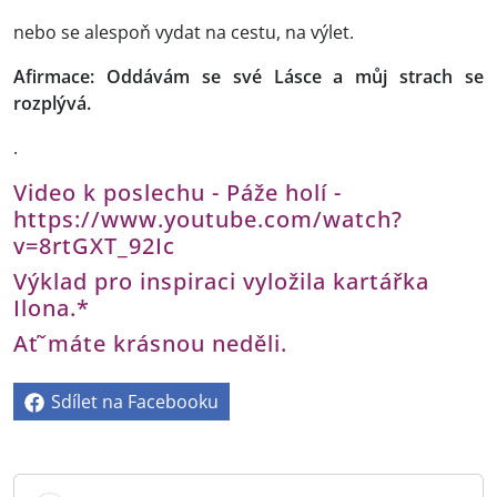
nebo se alespoň vydat na cestu, na výlet.
Afirmace: Oddávám se své Lásce a můj strach se
rozplývá.
.
Video k poslechu - Páže holí -
https://www.youtube.com/watch?
v=8rtGXT_92Ic
Výklad pro inspiraci vyložila kartářka
Ilona.*
Aťˇmáte krásnou neděli.
Sdílet na Facebooku