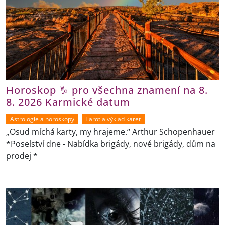
Horoskop ♑ pro všechna znamení na 8.
8. 2026 Karmické datum
Astrologie a horoskopy
Tarot a výklad karet
„Osud míchá karty, my hrajeme.“ Arthur Schopenhauer
*Poselství dne - Nabídka brigády, nové brigády, dům na
prodej *