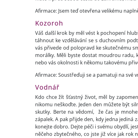
Afirmace: Jsem teď otevřena velikému naplně
Kozoroh
Váš další krok by měl vést k pochopení hlu
táhnout ke vzdělávání se s duchovním podtex
vás přivede od polopravd ke skutečnému smys
morálky. Měli byste dostat moudrou radu, 
nebo vás okolnosti k někomu takovému přive
Afirmace: Soustřeďuji se a pamatuji na své v
Vodnář
Kdo chce žít šťastný život, měl by zapom
nikomu neškoďte. Jeden den můžete být silní
skutky. Berte na vědomí, že čas je mnohe
zápalek. A pak přijde den, kdy jedna jediná
konejte dobro. Dejte péči i svému obydlí, je
něčeho zbytečného, co jste již více jak rok