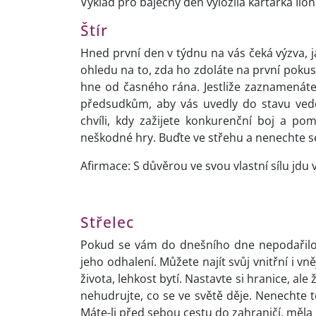
Výklad pro báječný den vyložila kartářka Ilon
Štír
Hned první den v týdnu na vás čeká výzva, ja
ohledu na to, zda ho zdoláte na první pokus 
hne od časného rána. Jestliže zaznamenáte ú
předsudkům, aby vás uvedly do stavu ved
chvíli, kdy zažijete konkurenční boj a pom
neškodné hry. Buďte ve střehu a nenechte 
Afirmace: S důvěrou ve svou vlastní sílu jdu 
Střelec
Pokud se vám do dnešního dne nepodařilo na
jeho odhalení. Můžete najít svůj vnitřní i v
života, lehkost bytí. Nastavte si hranice, ale
nehudrujte, co se ve světě děje. Nenechte to
Máte-li před sebou cestu do zahraničí, měla