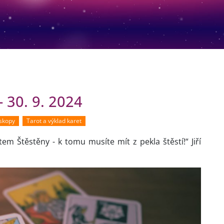
 30. 9. 2024
oskopy
Tarot a výklad karet
tem Štěstěny - k tomu musíte mít z pekla štěstí!“ Jiří