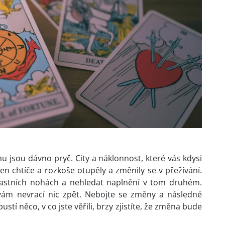
ahu jsou dávno pryč. City a náklonnost, které vás kdysi
n chtíče a rozkoše otupěly a změnily se v přežívání.
 vlastních nohách a nehledat naplnění v tom druhém.
e vám nevrací nic zpět. Nebojte se změny a následné
í něco, v co jste věřili, brzy zjistíte, že změna bude