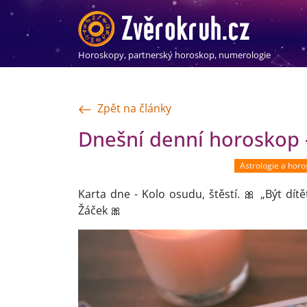
Horoskopy, partnerský horoskop, numerologie
Zpět na články
Dnešní denní horoskop -
Astrologie a hor
Karta dne - Kolo osudu, štěstí. 🎀 „Být dítě
Žáček 🎀