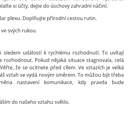
laťte si účty, dejte do úschovy zahradní náčiní.
lar plexu. Doplňujte přírodní cestou rutin.
 ve svých rukou.
i sledem událostí k rychlému rozhodnutí. To uvítají
e rozhodnout. Pokud nějaká situace stagnovala, celá
ěřte, že se ocitnete před cílem. Ve vztazích je velká
 váš vztah se vydá novým směrem. To můžou být třeba
změna nastavení komunikace, kdy pravda bude
náším do našeho vztahu světlo.