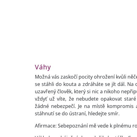
Váhy
Možná vás zaskočí pocity ohrožení kvůli něče
se stáhli do kouta a zdráháte se jít dál. N
uzavřený člověk, který si nic a nikoho nepři
vždyť už víte, že nebudete opakovat staré
žádné nebezpečí. Je na místě kompromis a
stáhnutí se do ústraní, hledejte smír.
Afirmace: Sebepoznání mě vede k plnému rozv