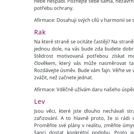
nebe nespadl. Poznejte sebe sama, nezavrhuj
potřebu ochrany.
Afirmace: Dosahuji svých cílů v harmonii se
Rak
Na které straně se ocitáte častěji? Na stra
jednou dole, na vás bude zda budete dobro
štědrost motivovaná potřebou získat 
člověkem, který vás může nasměrovat ta
Rozdávejte úsměv. Bude vám fajn. Věřte ve
zvážit, než začnete jednat.
Afirmace: Vděčně užívám daru našeho úspě
Lev
Jsou věci, které jste dlouho nechávali st
zařizování. A to hlavně proto, že si rádi
Proměňte své plány v realitu, změňte úmysl
šanci dostat konkrétní podobu. Proto pr