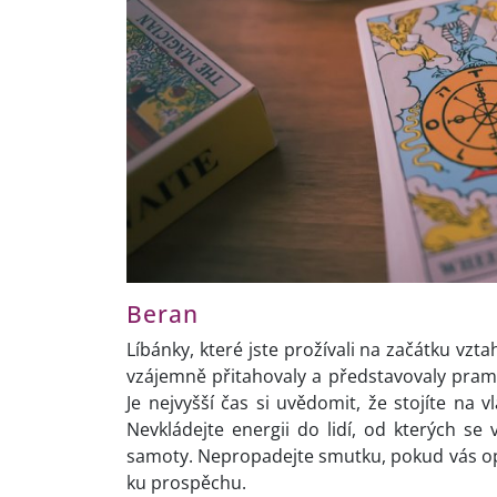
Beran
Líbánky, které jste prožívali na začátku vzt
vzájemně přitahovaly a představovaly prame
Je nejvyšší čas si uvědomit, že stojíte na
Nevkládejte energii do lidí, od kterých s
samoty. Nepropadejte smutku, pokud vás opust
ku prospěchu.