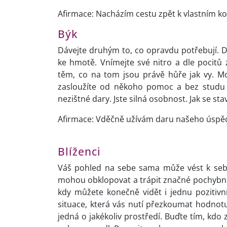
Afirmace: Nacházím cestu zpět k vlastním k
Býk
Dávejte druhým to, co opravdu potřebují. D
ke hmotě. Vnímejte své nitro a dle pocit
těm, co na tom jsou právě hůře jak vy. Mo
zasloužíte od někoho pomoc a bez studu ji
nezištné dary. Jste silná osobnost. Jak se st
Afirmace: Vděčně užívám daru našeho úspě
Blíženci
Váš pohled na sebe sama může vést k sebe
mohou obklopovat a trápit značné pochybnos
kdy můžete konečně vidět i jednu pozitivní 
situace, která vás nutí přezkoumat hodnot
jedná o jakékoliv prostředí. Buďte tím, kdo