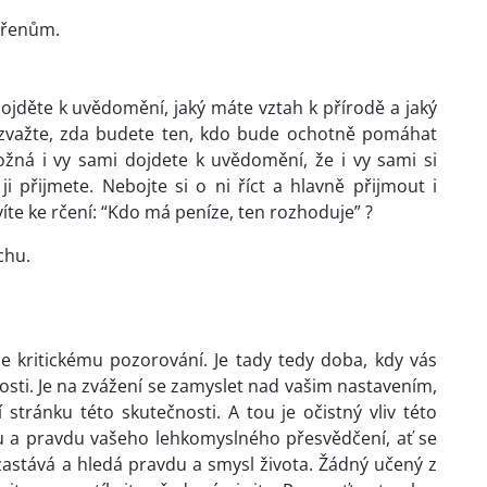
ořenům.
ojděte k uvědomění, jaký máte vztah k přírodě a jaký
ů zvažte, zda budete ten, kdo bude ochotně pomáhat
žná i vy sami dojdete k uvědomění, že i vy sami si
 přijmete. Nebojte si o ni říct a hlavně přijmout i
avíte ke rčení: “Kdo má peníze, ten rozhoduje” ?
chu.
 kritickému pozorování. Je tady tedy doba, kdy vás
ti. Je na zvážení se zamyslet nad vašim nastavením,
stránku této skutečnosti. A tou je očistný vliv této
u a pravdu vašeho lehkomyslného přesvědčení, ať se
 zastává a hledá pravdu a smysl života. Žádný učený z