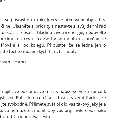
a.*
k se postavíte k úkolu, který se před vámi objeví bez
či ne.
Ujasněte si priority a nastavte si svůj denní řád
zkost a klesající hladinu životní energie, nedovolte
oucímu k stresu. To vše by se mohlo uskutečnit ve
ěřování sil od kolegů. Připusťte, že se jedná jen o
se do těchto mocenských her vtáhnout.
vlastní cestou
jít své poslání, své místo, nabízí se velká šance k
nější svět. Pohodu na duši a radost v zázemí. Radost ze
 žijte svobodně. Přijměte svět okolo vás takový jaký je a
, co nemůžete změnit, aby vás připravilo o vaši sílu.
 by to být pohodová cesta.