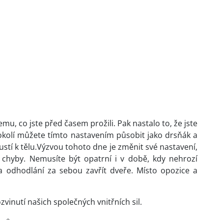
mu, co jste před časem prožili. Pak nastalo to, že jste
a okolí můžete tímto nastavením působit jako drsňák a
pustí k tělu.Výzvou tohoto dne je změnit své nastavení,
 chyby. Nemusíte být opatrní i v době, kdy nehrozí
 odhodlání za sebou zavřít dveře. Místo opozice a
inutí našich společných vnitřních sil.