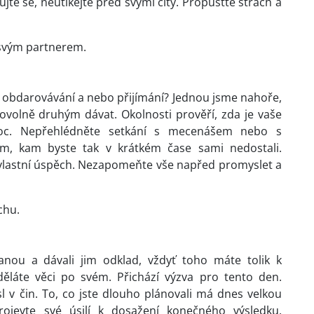
te se, neutíkejte před svými city. Propusťte strach a
 svým partnerem.
ně obdarovávání a nebo přijímání? Jednou jsme nahoře,
volně druhým dávat. Okolnosti prověří, zda je vaše
moc. Nepřehlédněte setkání s mecenášem nebo s
m, kam byste tak v krátkém čase sami nedostali.
 vlastní úspěch. Nezapomeňte vše napřed promyslet a
chu.
ranou a dávali jim odklad, vždyť toho máte tolik k
 děláte věci po svém. Přichází výzva pro tento den.
 v čin. To, co jste dlouho plánovali má dnes velkou
ojevte své úsilí k dosažení konečného výsledku.