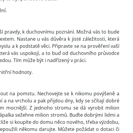
ní.
bší pravdy, k duchovnímu poznání. Možná vás to bude
tem. Nastane u vás důvěra k jisté záležitosti, která
lu a k podstatě věci. Připravte se na prověření vaší
která vás uspokojí, a to buď od duchovního průvodce
dou. Tím může být i nadřízený v práci.
nitřní hodnoty.
enout na pomstu. Nechovejte se k nikomu povýšeně a
 a na vrcholu a pak přijdou dny, kdy se sčítají dobré
m mocnější. Z jednoho stromu se dá vyrobit milion
 zápalka sežehne milion stromů. Buďte dobrými lidmi a
stliže si koupíte do domu něco nového, třeba výzdobu,
 nepoužili někomu darujte. Můžete požádat o dotaci či