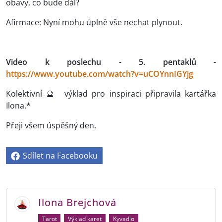
obavy, co bude dál?
Afirmace: Nyní mohu úplně vše nechat plynout.
Video k poslechu - 5. pentaklů -
https://www.youtube.com/watch?v=uCOYnnIGYjg
Kolektivní 🔮 výklad pro inspiraci připravila kartářka
Ilona.*
Přeji všem úspěšný den.
Sdílet na Facebooku
Ilona Brejchová
Tarot
Výklad karet
Kyvadlo