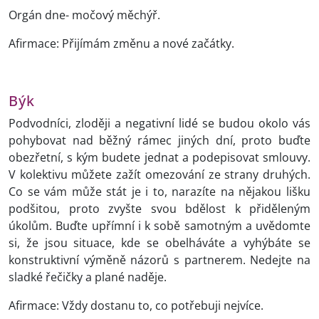
Orgán dne- močový měchýř.
Afirmace: Přijímám změnu a nové začátky.
Býk
Podvodníci, zloději a negativní lidé se budou okolo vás
pohybovat nad běžný rámec jiných dní, proto buďte
obezřetní, s kým budete jednat a podepisovat smlouvy.
V kolektivu můžete zažít omezování ze strany druhých.
Co se vám může stát je i to, narazíte na nějakou lišku
podšitou, proto zvyšte svou bdělost k přiděleným
úkolům. Buďte upřímní i k sobě samotným a uvědomte
si, že jsou situace, kde se obelháváte a vyhýbáte se
konstruktivní výměně názorů s partnerem. Nedejte na
sladké řečičky a plané naděje.
Afirmace: Vždy dostanu to, co potřebuji nejvíce.