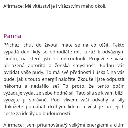
Afirmace: Mé vítězství je i vítězstvím mého okolí.
Panna
Přichází chuť do života, máte se na co těšit. Takto
vypadá den, kdy se odhodláte mít kuráž k odvážným
činům, na které jste si netroufnuli. Projeví se vaše
přirozená autorita a ženská smyslnost. Budou vás
ovládat vaše pudy. To má své přednosti i úskalí, na vás
bude, jak s touto energií naložíte. Zkoušeli jste odpustit
někomu a nedařilo se? To proto, že tento počin
vyžaduje vydat ze sebe hodně sil. Tato síla se k vám blíží,
využijte ji správně. Pod vlivem vaší odvahy a síly
dokážete pomáhat druhým lidem a vést je na jejich
cestě za ideály do budoucnosti.
Afirmace: Jsem přitahována/ý velkými energiemi a cítím