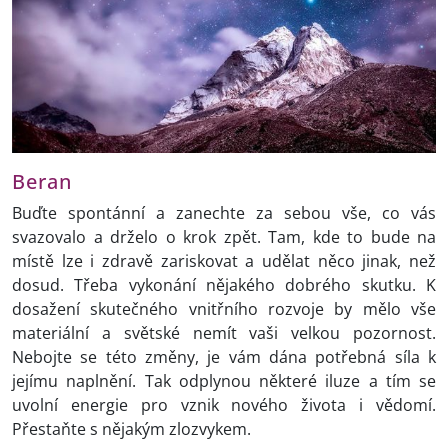
Beran
Buďte spontánní a zanechte za sebou vše, co vás
svazovalo a drželo o krok zpět. Tam, kde to bude na
místě lze i zdravě zariskovat a udělat něco jinak, než
dosud. Třeba vykonání nějakého dobrého skutku. K
dosažení skutečného vnitřního rozvoje by mělo vše
materiální a světské nemít vaši velkou pozornost.
Nebojte se této změny, je vám dána potřebná síla k
jejímu naplnění. Tak odplynou některé iluze a tím se
uvolní energie pro vznik nového života i vědomí.
Přestaňte s nějakým zlozvykem.