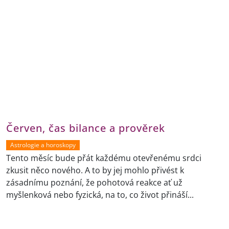
Červen, čas bilance a prověrek
Astrologie a horoskopy
Tento měsíc bude přát každému otevřenému srdci
zkusit něco nového. A to by jej mohlo přivést k
zásadnímu poznání, že pohotová reakce ať už
myšlenková nebo fyzická, na to, co život přináší...
Horoskop na dnes