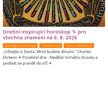
Dnešní inspirující horoskop ♑ pro
všechna znamení na 6. 8. 2026
Astrologie a horoskopy
Transformace
Tarot a výklad karet
„Užívejte si života. Mrtví budete dlouho.“ Charles
Dickens ☀ Poselství dne - Nedělat mrtvého brouka a
podívat se pravdě do očí ☀