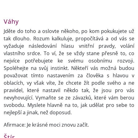
Váhy
Jděte do toho a oslovte někoho, po kom pokukujete už
tak dlouho. Rozum kalkuluje, propočítává a od vás se
vyžaduje následování hlasu vnitřní pravdy, volání
vlastního srdce. To ví, že se vždy stane přesně to, co
nejvíce potřebujete ke svému osobnímu rozvoji.
Spoléhejte na svůj instinkt. Někteří vás možná budou
považovat tímto nastavením za člověka s hlavou v
oblacích, vy však víte, že chcete žít podle svého a ne
pravidel, které nastavil někdo tak, že jsou pro vás
nevyhovující. Vymaňte se ze závazků, které vám berou
svobodu. Myslete hlavně na to, jak udělat pro sebe to
nejlepší a jinak, než doposud.
Afirmace: Je krásné moci znovu začít.
Štír