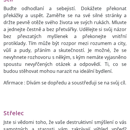
Buďte odhodlaní a sebejistí. Dokážete překonat
překážky a uspět. Zaměřte se na své silné stránky a
držte pevně otěže svého života ve svých rukách. Mluvte
a jednejte čestně a bez přetvářky. Udělejte si svůj názor
bez převzatých myšlenek a překonejte vnitřní
protiklady. Tím může být rozpor mezi rozumem a city,
vůlí a pudy, přáním a skutečností. Je možné, že se
nevyhnete rozhovoru s někým, s kým nemáte vyjasněno
spoustu nevyřčených otázek a odpovědí. Ti, co se
budou stěhovat mohou narazit na ideální bydlení.
Afirmace : Dívám se dopředu a soustřeďuji se na svůj cíl.
Střelec
Jste si vědomi toho, že vaše destruktivní smýšlení o vás
samotných a starosti vám zakrývají výhled vpřed?