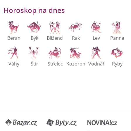
Beran
Býk
Blíženci
Rak
Lev
Panna
Váhy
Štír
Střelec
Kozoroh
Vodnář
Ryby