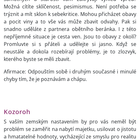
Možná cítíte sklíčenost, pesimismus. Není potřeba se
trýznit a mít sklon k sebekritice. Mohou přicházet obavy
a pocit viny a to vše vás může zbavit odvahy. Pak si
snadno uděláte z partnera obětního beránka. I z této
nepříjemné situace je cesta ven. Jsou to obavy z okolí?
Promluvte si s přáteli a udělejte si jasno. Když se
neustále a dokola rozebírají problémy, je to zlozvyk,
kterého byste se měli zbavit.
Afirmace: Odpouštím sobě i druhým současné i minulé
chyby tím, že je poznávám a chápu.
Kozoroh
S vaším zemským nastavením by pro vás neměl být
problém se zaměřit na nabytí majetku, usilovat o jistotu
a hmatatelné hodnoty, vycházející ze smyslu pro realitu