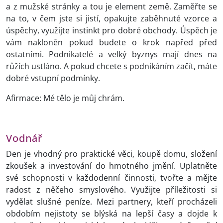
a z mužské stránky a tou je element země. Zaměřte se
na to, v čem jste si jistí, opakujte zaběhnuté vzorce a
úspěchy, využijte instinkt pro dobré obchody. Úspěch je
vám nakloněn pokud budete o krok napřed před
ostatními. Podnikatelé a velký byznys mají dnes na
růžích ustláno. A pokud chcete s podnikáním začít, máte
dobré vstupní podmínky.
Afirmace: Mé tělo je můj chrám.
Vodnář
Den je vhodný pro praktické věci, koupě domu, složení
zkoušek a investování do hmotného jmění. Uplatněte
své schopnosti v každodenní činnosti, tvořte a mějte
radost z něčeho smyslového. Využijte příležitosti si
vydělat slušné peníze. Mezi partnery, kteří procházeli
obdobím nejistoty se blýská na lepší časy a dojde k