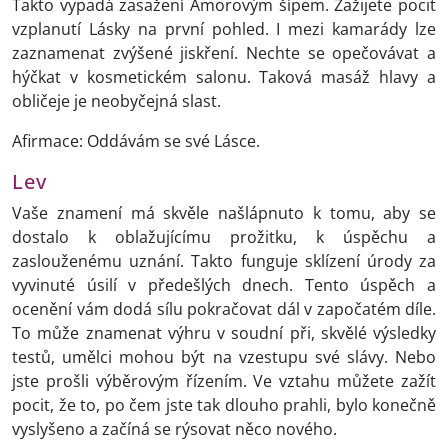
Takto vypadá zasažení Amorovým šípem. Zažijete pocit
vzplanutí Lásky na první pohled. I mezi kamarády lze
zaznamenat zvýšené jiskření. Nechte se opečovávat a
hýčkat v kosmetickém salonu. Taková masáž hlavy a
obličeje je neobyčejná slast.
Afirmace: Oddávám se své Lásce.
Lev
Vaše znamení má skvěle našlápnuto k tomu, aby se
dostalo k oblažujícímu prožitku, k úspěchu a
zaslouženému uznání. Takto funguje sklízení úrody za
vyvinuté úsilí v předešlých dnech. Tento úspěch a
ocenění vám dodá sílu pokračovat dál v započatém díle.
To může znamenat výhru v soudní při, skvělé výsledky
testů, umělci mohou být na vzestupu své slávy. Nebo
jste prošli výběrovým řízením. Ve vztahu můžete zažít
pocit, že to, po čem jste tak dlouho prahli, bylo konečně
vyslyšeno a začíná se rýsovat něco nového.