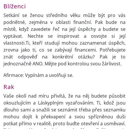
Blíženci
Setkání se ženou středního věku může být pro vás
podnětné, zejména v oblasti finanční. Pak bude na
místě, když zavedete řeč na její úspěchy a budete se
vyptávat. Nechte se inspirovat a osvojte si její
vlastnosti.Ti, kteří studují mohou zaznamenat úspěch,
zrovna jako ti, co se zabývají financemi. Potřebujete
znát odpověď na konkrétní otázku? Pak je to
jednoznačně ANO. Mějte pod kontrolou svou žárlivost.
Afirmace: Vypínám a uvolňuji se.
Rak
Vaše okolí nad míru přivítá, že na něj budete působit
okouzlujícím a Láskyplným vyzařováním. Ti, kdož jsou
dlouho sami a snažili se seznámit třeba přes seznamku
mohou dojít k překvapení a svou spřízněnou duši
potkat přímo v realitě, proto buďte otevření a usměvaví.