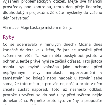
vyjasnění problematických otázek. Mějte své finanční
prostředky pod kontrolou, tento den přeje financím,
dlouhodobým projektům. Zúročte myšlenky do vašeho
dění právě teď.
Afirmace: Moje Láska je místem mé síly.
Ryby
Co se odehrávalo v minulých dnech? Možná dnes
konečně dojdete ke zjištění, že jste se uzavřeli před
světem ve věži. Ta vám měla poskytnout jistotu a
ochranu. Jenže právě nyní se začíná otřásat. Tato jistota
mohla být mylně vnímána jako ochrana před
nepříjemnými vlivy minulosti, neporozumění v
zaměstnání od kolegů nebo naopak ujišťování sebe
sama, že toto místo je pro vás nejlepší, a proto v něm
chcete zůstat napořád. Toto už nesneslo odklad,
protože uzavření se do své ulity před světem nejde
donekonečna. Přijměte proto tyto změny a propusťte