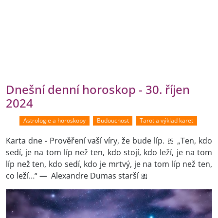
Dnešní denní horoskop - 30. říjen
2024
Astrologie a horoskopy
Budoucnost
Tarot a výklad karet
Karta dne - Prověření vaší víry, že bude líp. 🎀 „Ten, kdo
sedí, je na tom líp než ten, kdo stojí, kdo leží, je na tom
líp než ten, kdo sedí, kdo je mrtvý, je na tom líp než ten,
co leží…“ — Alexandre Dumas starší 🎀