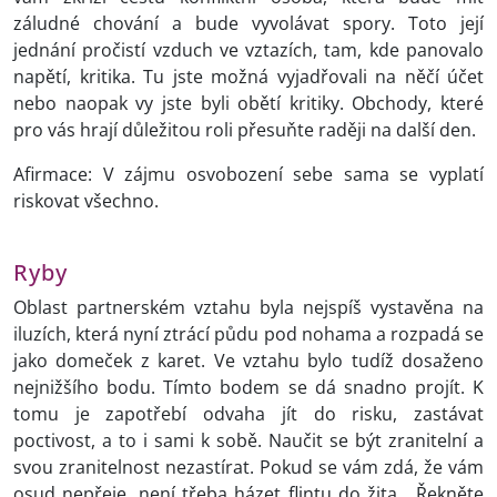
záludné chování a bude vyvolávat spory. Toto její
jednání pročistí vzduch ve vztazích, tam, kde panovalo
napětí, kritika. Tu jste možná vyjadřovali na něčí účet
nebo naopak vy jste byli obětí kritiky. Obchody, které
pro vás hrají důležitou roli přesuňte raději na další den.
Afirmace: V zájmu osvobození sebe sama se vyplatí
riskovat všechno.
Ryby
Oblast partnerském vztahu byla nejspíš vystavěna na
iluzích, která nyní ztrácí půdu pod nohama a rozpadá se
jako domeček z karet. Ve vztahu bylo tudíž dosaženo
nejnižšího bodu. Tímto bodem se dá snadno projít. K
tomu je zapotřebí odvaha jít do risku, zastávat
poctivost, a to i sami k sobě. Naučit se být zranitelní a
svou zranitelnost nezastírat. Pokud se vám zdá, že vám
osud nepřeje, není třeba házet flintu do žita. Řekněte