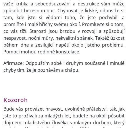
vaše kritika a sebeodsuzování a destrukce vám může
způsobit bezesnou noc. Chybovat je lidské, odpusťte si
tam, kde jste si vědomi toho, že jste pochybili a
promiňte i malé hříchy svému okolí. Promluvte si o tom,
co vás tíží. Starosti jsou brzdou v rozvoji a způsobují
nespavost, noční můry, nekvalitní spánek. Taktéž úzkost
během dne a zesilující napětí okolo jistého problému.
Pomoci mohou rodinné konstelace.
Afirmace: Odpouštím sobě i druhým současné i minulé
chyby tím, že je poznávám a chápu.
Kozoroh
Bude vás provázet hravost, uvolněné přátelství, tak, jak
jste to prožívali za mladých let, budete na okolí působit
dojmem mladistvého člověka s mladým duchem, který