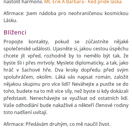
nastolit harmonii.
MC Erik A Barbara - Ked pride laska
Afirmace: Jsem nádoba pro neohraničenou kosmickou
Lásku.
Blíženci
Propojte kontakty, pokud se zúčastníte nějaké
společenské události. Ujasněte si, jakou cestou úspěchu
chcete jít vpřed, rozhodně by to nemělo být tak, že
byste šli i přes mrtvoly. Myslete diplomaticky, a tak, jako
hráč v šachové hře. Dva kroky dopředu před svým
spoluhráčem, okolím. Láká vás napsat román, založit
nějakou skupinu pro více lidí? Neváhejte a pusťte se do
toho, budete na to mít více síly, než byste si kdy dokázali
představit. Nenechávejte se využívat od ostatních lidí.
Vaše odhodlání bude nakažlivé a někteří členové rodiny
toto nadšení uvítají.
Afirmace: Předávám druhým, co mě naučil život.