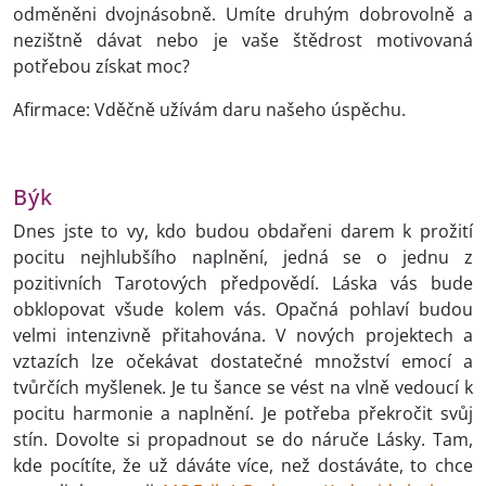
odměněni dvojnásobně. Umíte druhým dobrovolně a
nezištně dávat nebo je vaše štědrost motivovaná
potřebou získat moc?
Afirmace: Vděčně užívám daru našeho úspěchu.
Býk
Dnes jste to vy, kdo budou obdařeni darem k prožití
pocitu nejhlubšího naplnění, jedná se o jednu z
pozitivních Tarotových předpovědí. Láska vás bude
obklopovat všude kolem vás. Opačná pohlaví budou
velmi intenzivně přitahována. V nových projektech a
vztazích lze očekávat dostatečné množství emocí a
tvůrčích myšlenek. Je tu šance se vést na vlně vedoucí k
pocitu harmonie a naplnění. Je potřeba překročit svůj
stín. Dovolte si propadnout se do náruče Lásky. Tam,
kde pocítíte, že už dáváte více, než dostáváte, to chce