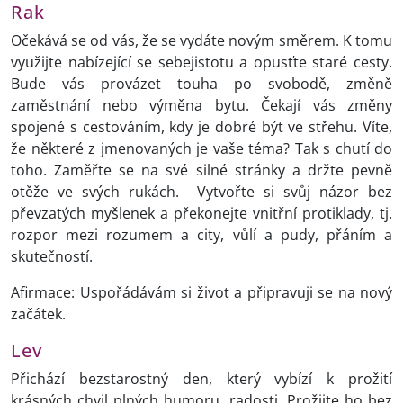
Rak
Očekává se od vás, že se vydáte novým směrem. K tomu
využijte nabízející se sebejistotu a opusťte staré cesty.
Bude vás provázet touha po svobodě, změně
zaměstnání nebo výměna bytu. Čekají vás změny
spojené s cestováním, kdy je dobré být ve střehu. Víte,
že některé z jmenovaných je vaše téma? Tak s chutí do
toho. Zaměřte se na své silné stránky a držte pevně
otěže ve svých rukách. Vytvořte si svůj názor bez
převzatých myšlenek a překonejte vnitřní protiklady, tj.
rozpor mezi rozumem a city, vůlí a pudy, přáním a
skutečností.
Afirmace: Uspořádávám si život a připravuji se na nový
začátek.
Lev
Přichází bezstarostný den, který vybízí k prožití
krásných chvil plných humoru, radosti. Prožijte ho bez