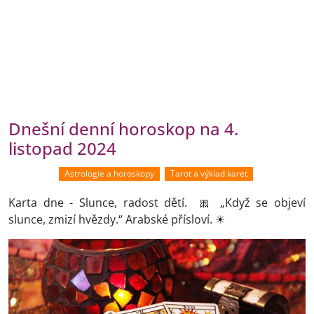
Dnešní denní horoskop na 4.
listopad 2024
Astrologie a horoskopy
Tarot a výklad karet
Karta dne - Slunce, radost dětí. 🎀 „Když se objeví
slunce, zmizí hvězdy.“ Arabské přísloví. ☀