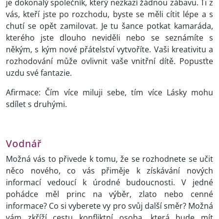
je dokonalý společník, který nezkazí žádnou zábavu. Ti z
vás, kteří jste po rozchodu, byste se měli cítit lépe a s
chutí se opět zamilovat. Je tu šance potkat kamaráda,
kterého jste dlouho neviděli nebo se seznámíte s
někým, s kým nové přátelství vytvoříte. Vaši kreativitu a
rozhodování může ovlivnit vaše vnitřní dítě. Popusťte
uzdu své fantazie.
Afirmace: Čím více miluji sebe, tím více Lásky mohu
sdílet s druhými.
Vodnář
Možná vás to přivede k tomu, že se rozhodnete se učit
něco nového, co vás přiměje k získávání nových
informací vedoucí k úrodné budoucnosti. V jedné
pohádce měl princ na výběr, zlato nebo cenné
informace? Co si vyberete vy pro svůj další směr? Možná
vám zkříží cestu konfliktní osoba, která bude mít