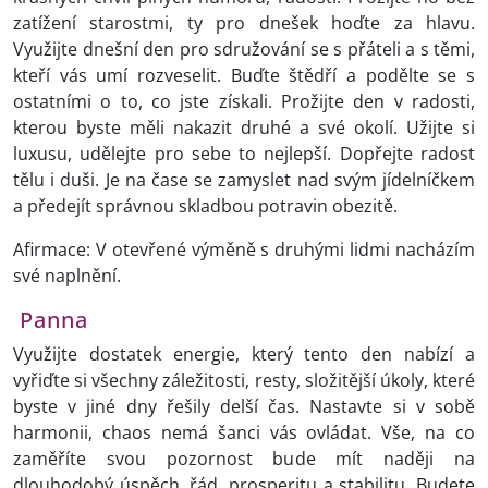
zatížení starostmi, ty pro dnešek hoďte za hlavu.
Využijte dnešní den pro sdružování se s přáteli a s těmi,
kteří vás umí rozveselit. Buďte štědří a podělte se s
ostatními o to, co jste získali. Prožijte den v radosti,
kterou byste měli nakazit druhé a své okolí. Užijte si
luxusu, udělejte pro sebe to nejlepší. Dopřejte radost
tělu i duši. Je na čase se zamyslet nad svým jídelníčkem
a předejít správnou skladbou potravin obezitě.
Afirmace: V otevřené výměně s druhými lidmi nacházím
své naplnění.
Panna
Využijte dostatek energie, který tento den nabízí a
vyřiďte si všechny záležitosti, resty, složitější úkoly, které
byste v jiné dny řešily delší čas. Nastavte si v sobě
harmonii, chaos nemá šanci vás ovládat. Vše, na co
zaměříte svou pozornost bude mít naději na
dlouhodobý úspěch, řád, prosperitu a stabilitu. Budete