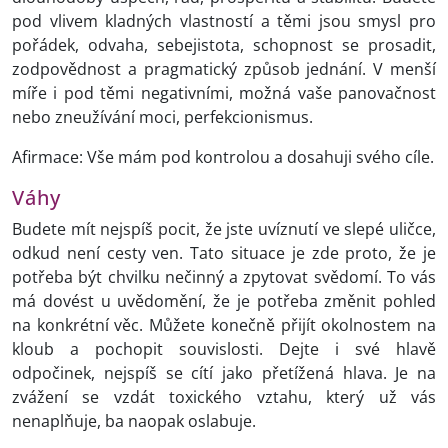
pod vlivem kladných vlastností a těmi jsou smysl pro
pořádek, odvaha, sebejistota, schopnost se prosadit,
zodpovědnost a pragmatický způsob jednání. V menší
míře i pod těmi negativními, možná vaše panovačnost
nebo zneužívání moci, perfekcionismus.
Afirmace: Vše mám pod kontrolou a dosahuji svého cíle.
Váhy
Budete mít nejspíš pocit, že jste uvíznutí ve slepé uličce,
odkud není cesty ven. Tato situace je zde proto, že je
potřeba být chvilku nečinný a zpytovat svědomí. To vás
má dovést u uvědomění, že je potřeba změnit pohled
na konkrétní věc. Můžete konečně přijít okolnostem na
kloub a pochopit souvislosti. Dejte i své hlavě
odpočinek, nejspíš se cítí jako přetížená hlava. Je na
zvážení se vzdát toxického vztahu, který už vás
nenaplňuje, ba naopak oslabuje.