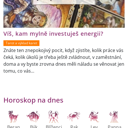
Víš, kam mylně investuješ energii?
Tarot a výklad karet
Znáte ten znepokojivý pocit, když zjistíte, kolik práce vás
čeká, kolik úkolů je třeba ještě zvládnout, v zaměstnání,
doma a vy byste zrovna dnes měli náladu se věnovat jen
tomu, co vás...
Horoskop na dnes
Beran
Býk
Blíženci
Rak
Lev
Panna