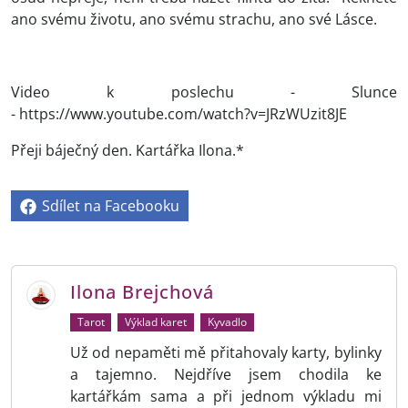
ano svému životu, ano svému strachu, ano své Lásce.
Video k poslechu - Slunce
- https://www.youtube.com/watch?v=JRzWUzit8JE
Přeji báječný den. Kartářka Ilona.*
Sdílet na Facebooku
Ilona Brejchová
Tarot
Výklad karet
Kyvadlo
Už od nepaměti mě přitahovaly karty, bylinky
a tajemno. Nejdříve jsem chodila ke
kartářkám sama a při jednom výkladu mi