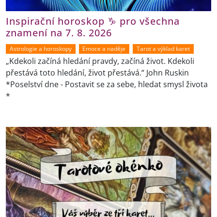
Inspirační horoskop ♑ pro všechna
znamení na 7. 8. 2026
Astrologie a horoskopy
Emoce a naděje
Tarot a výklad karet
„Kdekoli začíná hledání pravdy, začíná život. Kdekoli
přestává toto hledání, život přestává.“ John Ruskin
*Poselství dne - Postavit se za sebe, hledat smysl života
*