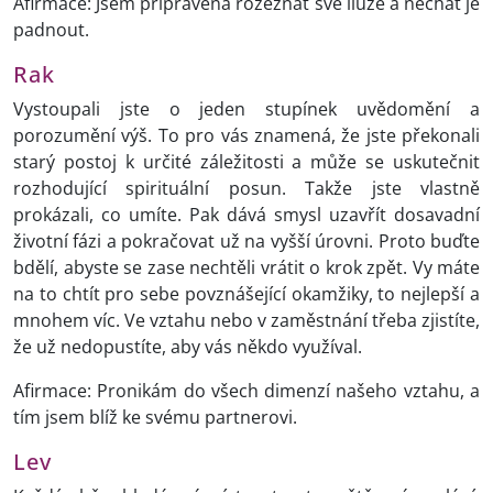
Afirmace: Jsem připravena rozeznat své iluze a nechat je
padnout.
Rak
Vystoupali jste o jeden stupínek uvědomění a
porozumění výš. To pro vás znamená, že jste překonali
starý postoj k určité záležitosti a může se uskutečnit
rozhodující spirituální posun. Takže jste vlastně
prokázali, co umíte. Pak dává smysl uzavřít dosavadní
životní fázi a pokračovat už na vyšší úrovni. Proto buďte
bdělí, abyste se zase nechtěli vrátit o krok zpět. Vy máte
na to chtít pro sebe povznášející okamžiky, to nejlepší a
mnohem víc. Ve vztahu nebo v zaměstnání třeba zjistíte,
že už nedopustíte, aby vás někdo využíval.
Afirmace: Pronikám do všech dimenzí našeho vztahu, a
tím jsem blíž ke svému partnerovi.
Lev