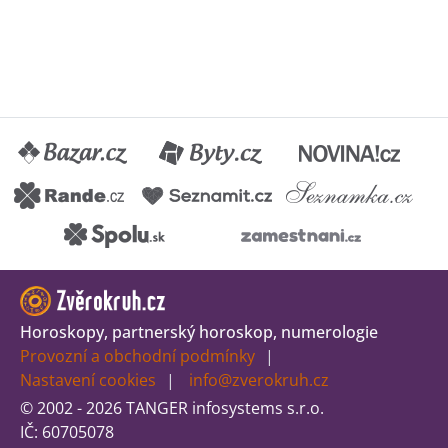
Horoskopy, partnerský horoskop, numerologie
Provozní a obchodní podmínky
Nastavení cookies
info@zverokruh.cz
© 2002 - 2026 TANGER infosystems s.r.o.
IČ: 60705078