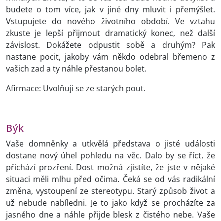
budete o tom více, jak v jiné dny mluvit i přemýšlet.
Vstupujete do nového životního období. Ve vztahu
zkuste je lepší přijmout dramatický konec, než další
závislost. Dokážete odpustit sobě a druhým? Pak
nastane pocit, jakoby vám někdo odebral břemeno z
vašich zad a ty náhle přestanou bolet.
Afirmace: Uvolňuji se ze starých pout.
Býk
Vaše domněnky a utkvělá představa o jisté události
dostane nový úhel pohledu na věc. Dalo by se říct, že
přichází prozření. Dost možná zjistíte, že jste v nějaké
situaci měli mlhu před očima. Čeká se od vás radikální
změna, vystoupení ze stereotypu. Starý způsob život a
už nebude nabíledni. Je to jako když se procházíte za
jasného dne a náhle přijde blesk z čistého nebe. Vaše