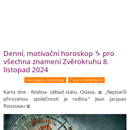
Denní, motivační horoskop ♑ pro
všechna znamení Zvěrokruhu 8.
listopad 2024
Astrologie a horoskopy
Tarot a výklad karet
Karta dne - Rodina- základ státu. Oslava. 🎀 „Nejstarší
přirozenou společností je rodina.“ Jean Jacques
Rousseau 🎀