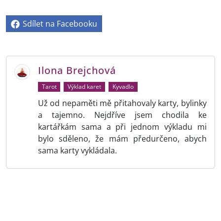
Sdílet na Facebooku
Ilona Brejchová
Tarot
Výklad karet
Kyvadlo
Už od nepaměti mě přitahovaly karty, bylinky
a tajemno. Nejdříve jsem chodila ke
kartářkám sama a při jednom výkladu mi
bylo sděleno, že mám předurčeno, abych
sama karty vykládala.