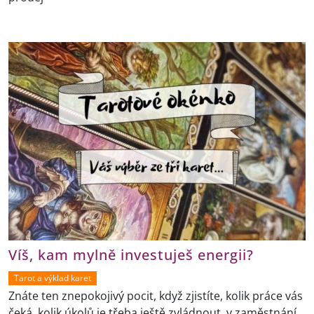
Víš, kam mylně investuješ energii?
Tarot a výklad karet
Znáte ten znepokojivý pocit, když zjistíte, kolik práce vás
čeká, kolik úkolů je třeba ještě zvládnout, v zaměstnání,