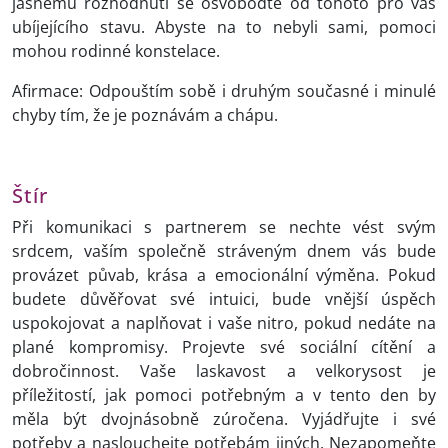
jasnému rozhodnutí se osvoboďte od tohoto pro vás
ubíjejícího stavu. Abyste na to nebyli sami, pomoci
mohou rodinné konstelace.
Afirmace: Odpouštím sobě i druhým současné i minulé
chyby tím, že je poznávám a chápu.
Štír
Při komunikaci s partnerem se nechte vést svým
srdcem, vaším společně stráveným dnem vás bude
provázet půvab, krása a emocionální výměna. Pokud
budete důvěřovat své intuici, bude vnější úspěch
uspokojovat a naplňovat i vaše nitro, pokud nedáte na
plané kompromisy. Projevte své sociální cítění a
dobročinnost. Vaše laskavost a velkorysost je
příležitostí, jak pomoci potřebným a v tento den by
měla být dvojnásobně zúročena. Vyjádřujte i své
potřeby a naslouchejte potřebám jiných. Nezapomeňte