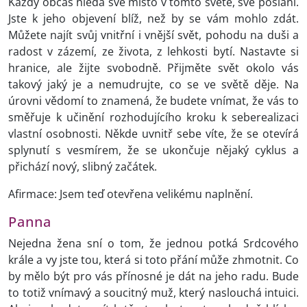
Každý občas hledá své místo v tomto světě, své poslání.
Jste k jeho objevení blíž, než by se vám mohlo zdát.
Můžete najít svůj vnitřní i vnější svět, pohodu na duši a
radost v zázemí, ze života, z lehkosti bytí. Nastavte si
hranice, ale žijte svobodně. Přijměte svět okolo vás
takový jaký je a nemudrujte, co se ve světě děje. Na
úrovni vědomí to znamená, že budete vnímat, že vás to
směřuje k učinění rozhodujícího kroku k seberealizaci
vlastní osobnosti. Někde uvnitř sebe víte, že se otevírá
splynutí s vesmírem, že se ukončuje nějaký cyklus a
přichází nový, slibný začátek.
Afirmace: Jsem teď otevřena velikému naplnění.
Panna
Nejedna žena sní o tom, že jednou potká Srdcového
krále a vy jste tou, která si toto přání může zhmotnit. Co
by mělo být pro vás přínosné je dát na jeho radu. Bude
to totiž vnímavý a soucitný muž, který naslouchá intuici.