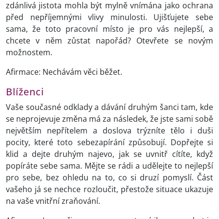
zdánlivá jistota mohla být mylně vnímána jako ochrana
před nepříjemnými vlivy minulosti. Ujišťujete sebe
sama, že toto pracovní místo je pro vás nejlepší, a
chcete v něm zůstat napořád? Otevřete se novým
možnostem.
Afirmace: Nechávám věci běžet.
Blíženci
Vaše současné odklady a dávání druhým šanci tam, kde
se neprojevuje změna má za následek, že jste sami sobě
největším nepřítelem a doslova trýzníte tělo i duši
pocity, které toto sebezapírání způsobují. Dopřejte si
klid a dejte druhým najevo, jak se uvnitř cítíte, když
popíráte sebe sama. Mějte se rádi a udělejte to nejlepší
pro sebe, bez ohledu na to, co si druzí pomyslí. Část
vašeho já se nechce rozloučit, přestože situace ukazuje
na vaše vnitřní zraňování.