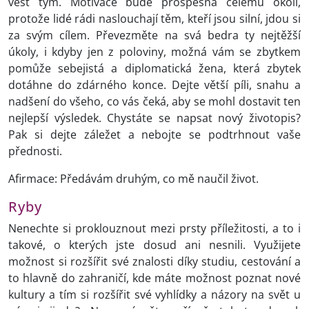
vést tým. Motivace bude prospěšná celému okolí,
protože lidé rádi naslouchají těm, kteří jsou silní, jdou si
za svým cílem. Převezměte na svá bedra ty nejtěžší
úkoly, i kdyby jen z poloviny, možná vám se zbytkem
pomůže sebejistá a diplomatická žena, která zbytek
dotáhne do zdárného konce. Dejte větší píli, snahu a
nadšení do všeho, co vás čeká, aby se mohl dostavit ten
nejlepší výsledek. Chystáte se napsat nový životopis?
Pak si dejte záležet a nebojte se podtrhnout vaše
přednosti.
Afirmace: Předávám druhým, co mě naučil život.
Ryby
Nenechte si proklouznout mezi prsty příležitosti, a to i
takové, o kterých jste dosud ani nesnili. Využijete
možnost si rozšířit své znalosti díky studiu, cestování a
to hlavně do zahraničí, kde máte možnost poznat nové
kultury a tím si rozšířit své vyhlídky a názory na svět u