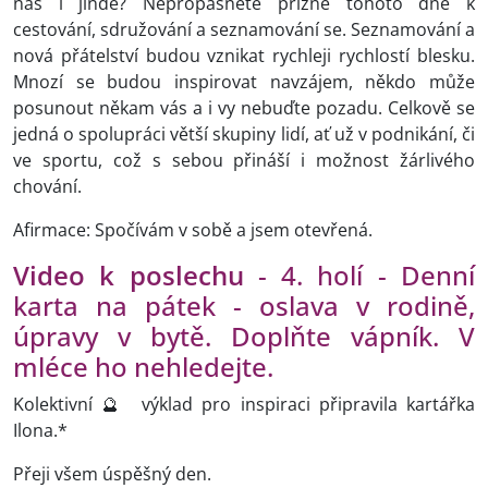
nás i jinde? Nepropásněte přízně tohoto dne k
cestování, sdružování a seznamování se. Seznamování a
nová přátelství budou vznikat rychleji rychlostí blesku.
Mnozí se budou inspirovat navzájem, někdo může
posunout někam vás a i vy nebuďte pozadu. Celkově se
jedná o spolupráci větší skupiny lidí, ať už v podnikání, či
ve sportu, což s sebou přináší i možnost žárlivého
chování.
Afirmace: Spočívám v sobě a jsem otevřená.
Video k poslechu
- 4. holí -
Denní
karta na pátek - oslava v rodině,
úpravy v bytě. Doplňte vápník. V
mléce ho nehledejte.
Kolektivní 🔮 výklad pro inspiraci připravila kartářka
Ilona.*
Přeji všem úspěšný den.