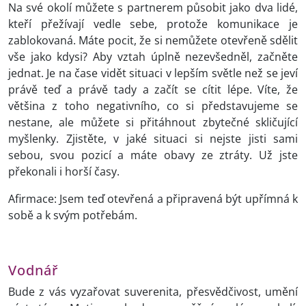
Na své okolí můžete s partnerem působit jako dva lidé,
kteří přežívají vedle sebe, protože komunikace je
zablokovaná. Máte pocit, že si nemůžete otevřeně sdělit
vše jako kdysi? Aby vztah úplně nezevšedněl, začněte
jednat. Je na čase vidět situaci v lepším světle než se jeví
právě teď a právě tady a začít se cítit lépe. Víte, že
většina z toho negativního, co si představujeme se
nestane, ale můžete si přitáhnout zbytečné skličující
myšlenky. Zjistěte, v jaké situaci si nejste jisti sami
sebou, svou pozicí a máte obavy ze ztráty. Už jste
překonali i horší časy.
Afirmace: Jsem teď otevřená a připravená být upřímná k
sobě a k svým potřebám.
Vodnář
Bude z vás vyzařovat suverenita, přesvědčivost, umění