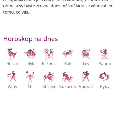
doma a vy byste zrovna dnes měli náladu se věnovat jen
tomu, co vás...
Horoskop na dnes
Beran
Býk
Blíženci
Rak
Lev
Panna
Váhy
Štír
Střelec
Kozoroh
Vodnář
Ryby