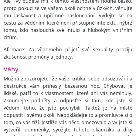
Ale i vy budete mít k těmto vlastnostem hodně blízko,
proto pokud se ve vašem okolí ocitne v úzkých, věnujte
mu laskavost a upřímné naslouchání. Vydejte se na
cestu za věděním, které není přístupné intelektu, nýbrž
tomu, kdo naslouchá své intuici a hlubokým vnitřním
citům.
Afirmace: Za vědomého přijetí své sexuality prožiju
zkušenost proměny a jednoty.
Váhy
Možná zpozorujete, že vaše kritika, sebe odsuzování a
destrukce vám přinesly bezesnou noc. Chybovat je
lidské, patří to k vlastnostem, které ani vás neminuly.
Zkoumejte podněty a odpusťte si tam, kde jste si
vědomi toho, že jste pochybili. Taktéž je na místě
odpustit i svému okolí. Neodkládejte to a promluvte si o
tom, co vás tíží. Jestliže vás něco omezovalo a vy jste si
vytvořili domněnky, využijte tohoto okamžiku a díky