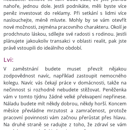
nahoře, jednou dole. Jestli podnikáte, měli byste více
peněz investovat do reklamy. Při setkání s lidmi více
naslouchejte, méně mluvte. Mohly by se vám otevřít
nové možnosti, zejména pracovního charakteru. Okolí je
prodchnuto láskou, sdílejte své radosti s rodinou. Jestli
plánujete jakoukoliv transakci v oblasti realit, pak jste
právě vstoupili do ideálního období.
Lvi:
V zaměstnání budete muset převzít nějakou
zodpovědnost navíc, například zastoupit nemocného
kolegu. Navíc vás čekají práce v domácnosti, takže na
nečinnost si rozhodně nebudete stěžovat. Peněženka
vám v tomto týdnu žádné velké překvapení nepřinese.
Náladu budete mít někdy dobrou, někdy horší. Koncem
měsíce převládne mrzutost a zamračenost, protože
pracovní povinnosti vám začnou přerůstat přes hlavu.
Na druhé straně se radujte z toho, že zdraví se vám