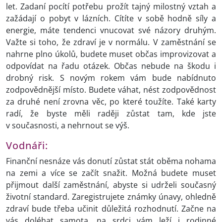
let. Zadaní pocítí potřebu prožít tajný milostný vztah a
zažádají o pobyt v lázních. Cítíte v sobě hodně síly a
energie, máte tendenci vnucovat své názory druhým.
Važte si toho, že zdraví je v normálu. V zaměstnání se
nahrne plno úkolů, budete muset občas improvizovat a
odpovídat na řadu otázek. Občas nebude na škodu i
drobný risk. S novým rokem vám bude nabídnuto
zodpovědnější místo. Budete váhat, nést zodpovědnost
za druhé není zrovna věc, po které toužíte. Také karty
radí, že byste měli raději zůstat tam, kde jste
v současnosti, a nehrnout se výš.
Vodnáři:
Finanční nesnáze vás donutí zůstat stát oběma nohama
na zemi a více se začít snažit. Možná budete muset
přijmout další zaměstnání, abyste si udrželi současný
životní standard. Zaregistrujete známky únavy, ohledně
zdraví bude třeba učinit důležitá rozhodnutí. Začne na
vás doléhat samota, na srdci vám leží i rodinné