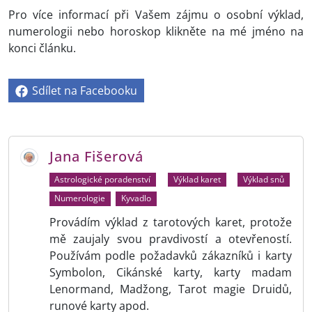
Pro více informací při Vašem zájmu o osobní výklad,
numerologii nebo horoskop klikněte na mé jméno na
konci článku.
Sdílet na Facebooku
Jana Fišerová
Astrologické poradenství
Výklad karet
Výklad snů
Numerologie
Kyvadlo
Provádím výklad z tarotových karet, protože
mě zaujaly svou pravdivostí a otevřeností.
Používám podle požadavků zákazníků i karty
Symbolon, Cikánské karty, karty madam
Lenormand, Madžong, Tarot magie Druidů,
runové karty apod.