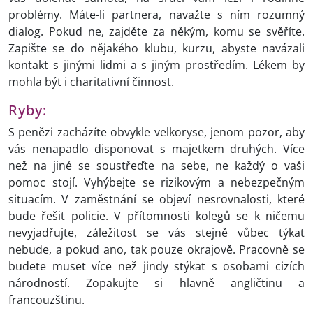
problémy. Máte-li partnera, navažte s ním rozumný
dialog. Pokud ne, zajděte za někým, komu se svěříte.
Zapište se do nějakého klubu, kurzu, abyste navázali
kontakt s jinými lidmi a s jiným prostředím. Lékem by
mohla být i charitativní činnost.
Ryby:
S penězi zacházíte obvykle velkoryse, jenom pozor, aby
vás nenapadlo disponovat s majetkem druhých. Více
než na jiné se soustřeďte na sebe, ne každý o vaši
pomoc stojí. Vyhýbejte se rizikovým a nebezpečným
situacím. V zaměstnání se objeví nesrovnalosti, které
bude řešit policie. V přítomnosti kolegů se k ničemu
nevyjadřujte, záležitost se vás stejně vůbec týkat
nebude, a pokud ano, tak pouze okrajově. Pracovně se
budete muset více než jindy stýkat s osobami cizích
národností. Zopakujte si hlavně angličtinu a
francouzštinu.