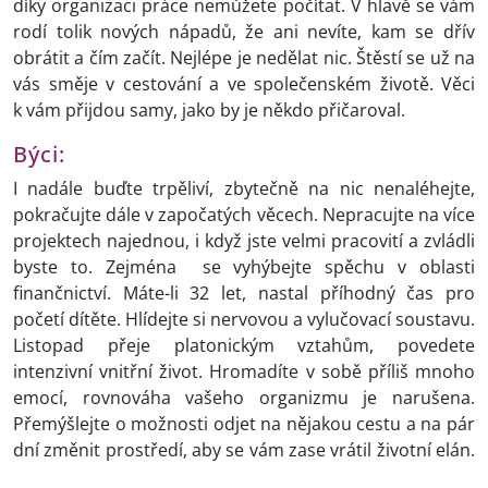
díky organizaci práce nemůžete počítat. V hlavě se vám
rodí tolik nových nápadů, že ani nevíte, kam se dřív
obrátit a čím začít. Nejlépe je nedělat nic. Štěstí se už na
vás směje v cestování a ve společenském životě. Věci
k vám přijdou samy, jako by je někdo přičaroval.
Býci:
I nadále buďte trpěliví, zbytečně na nic nenaléhejte,
pokračujte dále v započatých věcech. Nepracujte na více
projektech najednou, i když jste velmi pracovití a zvládli
byste to. Zejména se vyhýbejte spěchu v oblasti
finančnictví. Máte-li 32 let, nastal příhodný čas pro
početí dítěte. Hlídejte si nervovou a vylučovací soustavu.
Listopad přeje platonickým vztahům, povedete
intenzivní vnitřní život. Hromadíte v sobě příliš mnoho
emocí, rovnováha vašeho organizmu je narušena.
Přemýšlejte o možnosti odjet na nějakou cestu a na pár
dní změnit prostředí, aby se vám zase vrátil životní elán.