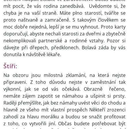
mít pocit, že vás rodina zanedbává. Uvědomte si, že
chyba je na vaší straně. Máte plno starostí, tváříte se
proto naštvaně a zamračeně. S takovým člověkem se
moc dobře nejedná, lepší je se mu vyhnout. Proto karty
doporučují, abyste nechali starosti za dveřmi a zbytečně
nekomplikovali partnerské a rodinné vztahy. Pozor si
dávejte při dřepech, předklonech. Bolavá záda by vás
donutila k návštěvě lékaře.
Štíři:
Na obzoru jsou milostná zklamání, na která nejste
připraveni. Z toho důvodu nejste v zaměstnání tak
výkonní, jak se od vás očekává. Obrazně řečeno,
nemáte zájem zapotit se námahou a ušpinit si prsty.
Raději přemýšlíte, jak bez námahy uvést věci do chodu a
hlavně ze všeho mít vlastní prospěch Někteří zrozenci
zahodí za hlavu morálku a budou se snažit profitovat
z toho, co vytvořili jiní. Občas budete potřebovat být