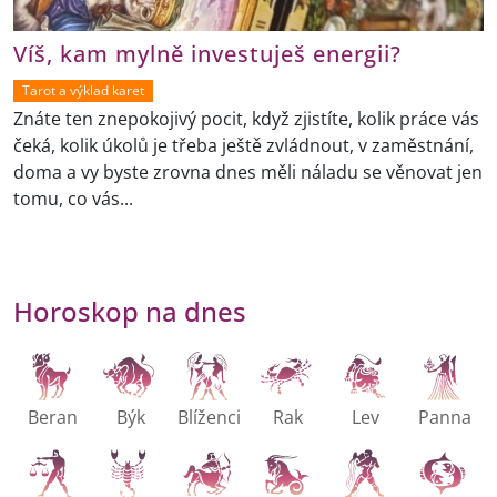
Víš, kam mylně investuješ energii?
Tarot a výklad karet
Znáte ten znepokojivý pocit, když zjistíte, kolik práce vás
čeká, kolik úkolů je třeba ještě zvládnout, v zaměstnání,
doma a vy byste zrovna dnes měli náladu se věnovat jen
tomu, co vás...
Horoskop na dnes
Beran
Býk
Blíženci
Rak
Lev
Panna