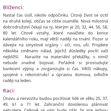
Blíženci:
Nastal čas úsilí, nikoliv odpočinku. Citový život se ocitl
na druhé koleji, občas se cítíte osaměle. Nová milostná
dobrodružství čekají na ty, kterým je 20, 32, 44, 56, 58,
80 let. Citové vztahy, které navážete do konce
kalendářního roku, mají větší naději na trvání. Pozor si
dávejte na smyslové orgány – oči, nos, uši. Projdete
několika změnami nálad, jejichž důsledky pocítí vaši
nejbližší. Narazíte na materiální překážky, s nimiž
nebude snadné bojovat. Pořádně si prostudujte
bankovní výpisy a zorganizujte si čas. Větší nákupy,
spojené s rekonstrukcí a úpravou domova, odložte
raději na leden.
Raci:
Únavu a nervozitu budou pociťovat lidé ve věku 25, 37,
49, 61 a 71 let. Zahraniční dovolenou plánovat
nebudete. Celkově se vám bude zdát, že jste jednou