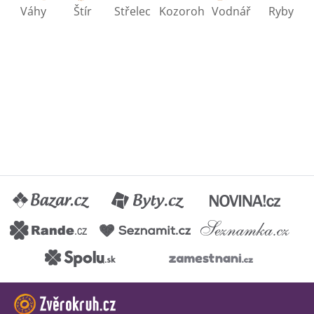
Váhy
Štír
Střelec
Kozoroh
Vodnář
Ryby