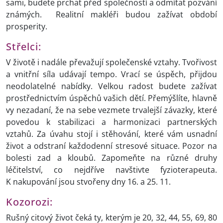
sami, budete prchat před společností a odmítat pozvání
známých. Realitní makléři budou zažívat období
prosperity.
Střelci:
V životě i nadále převažují společenské vztahy. Tvořivost
a vnitřní síla udávají tempo. Vrací se úspěch, přijdou
neodolatelné nabídky. Velkou radost budete zažívat
prostřednictvím úspěchů vašich dětí. Přemýšlíte, hlavně
vy nezadaní, že na sebe vezmete trvalejší závazky, které
povedou k stabilizaci a harmonizaci partnerských
vztahů. Za úvahu stojí i stěhování, které vám usnadní
život a odstraní každodenní stresové situace. Pozor na
bolesti zad a kloubů. Zapomeňte na různé druhy
léčitelství, co nejdříve navštivte fyzioterapeuta.
K nakupování jsou stvořeny dny 16. a 25. 11.
Kozorozi:
Rušný citový život čeká ty, kterým je 20, 32, 44, 55, 69, 80