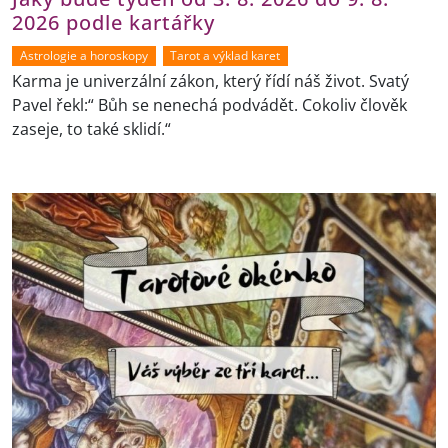
2026 podle kartářky
Astrologie a horoskopy
Tarot a výklad karet
Karma je univerzální zákon, který řídí náš život. Svatý
Pavel řekl:“ Bůh se nenechá podvádět. Cokoliv člověk
zaseje, to také sklidí.“