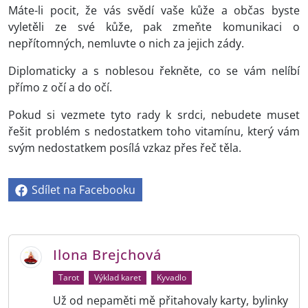
Máte-li pocit, že vás svědí vaše kůže a občas byste
vyletěli ze své kůže, pak zmeňte komunikaci o
nepřítomných, nemluvte o nich za jejich zády.
Diplomaticky a s noblesou řekněte, co se vám nelíbí
přímo z očí a do očí.
Pokud si vezmete tyto rady k srdci, nebudete muset
řešit problém s nedostatkem toho vitamínu, který vám
svým nedostatkem posílá vzkaz přes řeč těla.
Sdílet na Facebooku
Ilona Brejchová
Tarot
Výklad karet
Kyvadlo
Už od nepaměti mě přitahovaly karty, bylinky