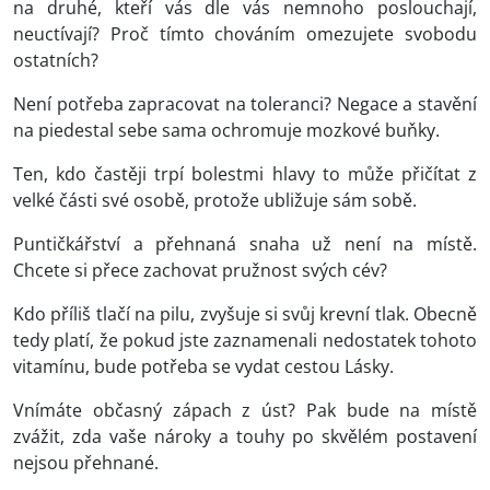
na druhé, kteří vás dle vás nemnoho poslouchají,
neuctívají? Proč tímto chováním omezujete svobodu
ostatních?
Není potřeba zapracovat na toleranci? Negace a stavění
na piedestal sebe sama ochromuje mozkové buňky.
Ten, kdo častěji trpí bolestmi hlavy to může přičítat z
velké části své osobě, protože ubližuje sám sobě.
Puntičkářství a přehnaná snaha už není na místě.
Chcete si přece zachovat pružnost svých cév?
Kdo příliš tlačí na pilu, zvyšuje si svůj krevní tlak. Obecně
tedy platí, že pokud jste zaznamenali nedostatek tohoto
vitamínu, bude potřeba se vydat cestou Lásky.
Vnímáte občasný zápach z úst? Pak bude na místě
zvážit, zda vaše nároky a touhy po skvělém postavení
nejsou přehnané.