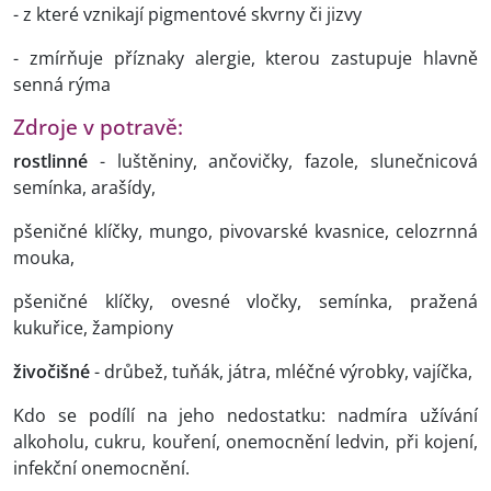
- z které vznikají pigmentové skvrny či jizvy
- zmírňuje příznaky alergie, kterou zastupuje hlavně
senná rýma
Zdroje v potravě:
rostlinné
- luštěniny, ančovičky, fazole, slunečnicová
semínka, arašídy,
pšeničné klíčky, mungo, pivovarské kvasnice, celozrnná
mouka,
pšeničné klíčky, ovesné vločky, semínka, pražená
kukuřice, žampiony
živočišné
- drůbež, tuňák, játra, mléčné výrobky, vajíčka,
Kdo se podílí na jeho nedostatku: nadmíra užívání
alkoholu, cukru, kouření, onemocnění ledvin, při kojení,
infekční onemocnění.