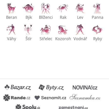
Beran
Býk
Blíženci
Rak
Lev
Panna
Váhy
Štír
Střelec
Kozoroh
Vodnář
Ryby