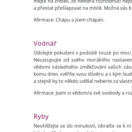
mějte na zřeteli, že některá rozhodnutí nej
a přestat přešlapovat na místě. Možná vás b
Afirmace: Chápu a jsem chápán.
Vodnář
Odolejte pokušení v podobě touze po moci n
Neustupujte od svého morálního nastavení
vědomi následného změkčování vašich zásad
komu dnes svěříte svou důvěru a s kým budet
a stejně by to někdo udělal neberte za vlast
Afirmace: Jsem si vědom/a své svobody a rozh
Ryby
Neohlížejte se do minulosti, obraťte se k n