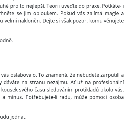
é pro to nejlepší. Teorii uveďte do praxe. Potkáte-li
vyhněte se jim obloukem. Pokud vás zajímá magie a
u velmi nakloněn. Dejte si však pozor, komu věnujete
bodně.
o vás oslabovalo. To znamená, že nebudete zarputilí a
y dáváte na stranu nezájmu. Ať už na profesionální
e kousek svého času sledováním protikladů okolo vás.
s a mínus. Potřebujete-li radu, může pomoci osoba
budu jednat.