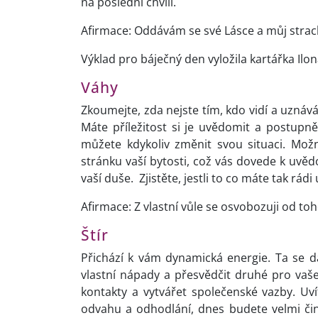
na poslední chvíli.
Afirmace: Oddávám se své Lásce a můj strac
Výklad pro báječný den vyložila kartářka Ilon
Váhy
Zkoumejte, zda nejste tím, kdo vidí a uznává
Máte příležitost si je uvědomit a postup
můžete kdykoliv změnit svou situaci. Možn
stránku vaší bytosti, což vás dovede k uvědom
vaší duše. Zjistěte, jestli to co máte tak rá
Afirmace: Z vlastní vůle se osvobozuji od to
Štír
Přichází k vám dynamická energie. Ta se dá
vlastní nápady a přesvědčit druhé pro vaš
kontakty a vytvářet společenské vazby. Uví
odvahu a odhodlání, dnes budete velmi čino