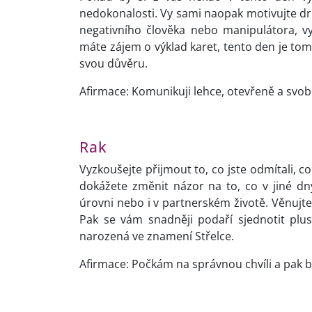
nedokonalosti. Vy sami naopak motivujte druh
negativního člověka nebo manipulátora, 
máte zájem o výklad karet, tento den je tom
svou důvěru.
Afirmace: Komunikuji lehce, otevřeně a svo
Rak
Vyzkoušejte přijmout to, co jste odmítali, c
dokážete změnit názor na to, co v jiné dn
úrovni nebo i v partnerském životě. Věnujt
Pak se vám snadněji podaří sjednotit plu
narozená ve znamení Střelce.
Afirmace: Počkám na správnou chvíli a pak 