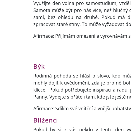
Využijte den volna pro samostudium, vzdě
Samota může být pro nás více, než hlučný d
sami, bez ohledu na druhé. Pokud má do
zpracovat staré stíny. To může vyžadovat d
Afirmace: Přijímám omezení a vyrovnávám se
Býk
Rodinná pohoda se hlásí o slovo, kdo můž
mohly dojít k uvědomění, zda je pro ně bohat
klícce. Pokud potřebujete inspiraci a radu,
Panny. Vydejte s přáteli tam, kde jste ještě 
Afirmace: Sdílím své vnitřní a vnější bohatstv
Blíženci
Pokud by si z vás někdo v tento den vys