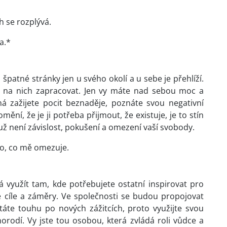
h se rozplývá.
a.*
 špatné stránky jen u svého okolí a u sebe je přehlíží.
ně na nich zapracovat. Jen vy máte nad sebou moc a
á zažijete pocit beznaděje, poznáte svou negativní
ění, že je ji potřeba přijmout, že existuje, je to stín
di už není závislost, pokušení a omezení vaší svobody.
ho, co mě omezuje.
 využít tam, kde potřebujete ostatní inspirovat pro
e cíle a záměry. Ve společnosti se budou propojovat
táte touhu po nových zážitcích, proto využijte svou
rodí. Vy jste tou osobou, která zvládá roli vůdce a