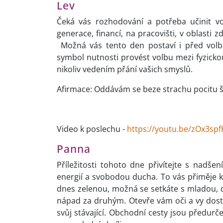
Lev
Čeká vás rozhodování a potřeba učinit v
generace, financí, na pracovišti, v oblasti 
Možná vás tento den postaví i před volb
symbol nutnosti provést volbu mezi fyzickou
nikoliv vedením přání vašich smyslů.
Afirmace: Oddávám se beze strachu pocitu š
Video k poslechu -
https://youtu.be/zOx3sp
Panna
Příležitosti tohoto dne přivítejte s nadše
energií a svobodou ducha. To vás přiměje 
dnes zelenou, možná se setkáte s mladou, 
nápad za druhým. Otevře vám oči a vy dosta
svůj stávající. Obchodní cesty jsou předur