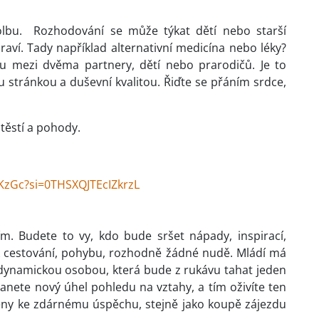
olbu. Rozhodování se může týkat dětí nebo starší
zdraví. Tady například alternativní medicína nebo léky?
u mezi dvěma partnery, dětí nebo prarodičů. Je to
 stránkou a duševní kvalitou. Řiďte se přáním srdce,
těstí a pohody.
fKzGc?si=0THSXQJTEcIZkrzL
ním. Budete to vy, kdo bude sršet nápady, inspirací,
k cestování, pohybu, rozhodně žádné nudě. Mládí má
dynamickou osobou, která bude z rukávu tahat jeden
nete nový úhel pohledu na vztahy, a tím oživíte ten
čeny ke zdárnému úspěchu, stejně jako koupě zájezdu