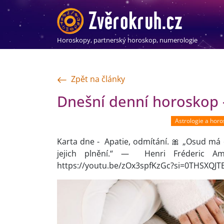
Horoskopy, partnerský horoskop, numerologie
Zpět na články
Dnešní denní horoskop -
Astrologie a hor
Karta dne - Apatie, odmítání. 🎀 „Osud má 
jejich plnění.“ — Henri Fréderic
https://youtu.be/zOx3spfKzGc?si=0THSXQJTE