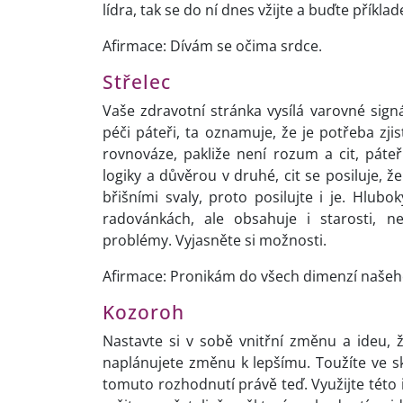
lídra, tak se do ní dnes vžijte a buďte příkla
Afirmace: Dívám se očima srdce.
Střelec
Vaše zdravotní stránka vysílá varovné sign
péči páteři, ta oznamuje, že je potřeba zji
rovnováze, pakliže není rozum a cit, páte
logiky a důvěrou v druhé, cit se posiluje, ž
břišními svaly, proto posilujte i je. Hlub
radovánkách, ale obsahuje i starosti, 
problémy. Vyjasněte si možnosti.
Afirmace: Pronikám do všech dimenzí našeho
Kozoroh
Nastavte si v sobě vnitřní změnu a ideu, 
naplánujete změnu k lepšímu. Toužíte ve 
tomuto rozhodnutí právě teď. Využijte této i