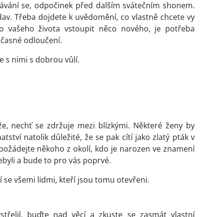
lávání se, odpočinek před dalším svátečním shonem.
av. Třeba dojdete k uvědomění, co vlastně chcete vy
 vašeho života vstoupit něco nového, je potřeba
očasné odloučení.
 s nimi s dobrou vůlí.
e, nechť se zdržuje mezi blízkými. Některé ženy by
ství natolik důležité, že se pak cítí jako zlatý pták v
 požádejte někoho z okolí, kdo je narozen ve znamení
nebyli a bude to pro vás poprvé.
í se všemi lidmi, kteří jsou tomu otevřeni.
třelil, buďte nad věcí a zkuste se zasmát vlastní