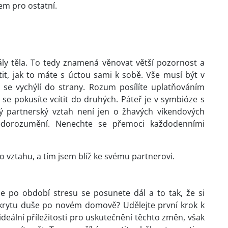
dem pro ostatní.
ály těla. To tedy znamená věnovat větší pozornost a
stit, jak to máte s úctou sami k sobě. Vše musí být v
ř se vychýlí do strany. Rozum posílíte uplatňováním
e se pokusíte vcítit do druhých. Páteř je v symbióze s
oký partnerský vztah není jen o žhavých víkendových
nedorozumění. Nenechte se přemoci každodenními
 vztahu, a tím jsem blíž ke svému partnerovi.
že po období stresu se posunete dál a to tak, že si
skrytu duše po novém domově? Udělejte první krok k
deální příležitosti pro uskutečnění těchto změn, však