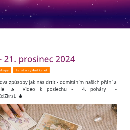
 21. prosinec 2024
oskopy
Tarot a výklad karet
dva způsoby jak nás drtit - odmítáním našich přání a
 Amiel 🎀 Video k poslechu - 4. poháry -
cIZkrzL 🎄