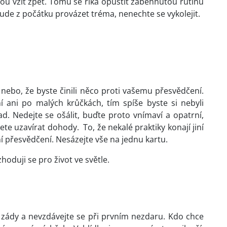
dou vzít zpět. Tomu se říká opustit zaběhnutou rutinu
ude z počátku provázet tréma, nenechte se vykolejit.
ebo, že byste činili něco proti vašemu přesvědčení.
 ani po malých krůčkách, tím spíše byste si nebyli
. Nedejte se ošálit, buďte proto vnímaví a opatrní,
e uzavírat dohody. To, že nekalé praktiky konají jiní
ní přesvědčení. Nesázejte vše na jednu kartu.
oduji se pro život ve světle.
í zády a nevzdávejte se při prvním nezdaru. Kdo chce